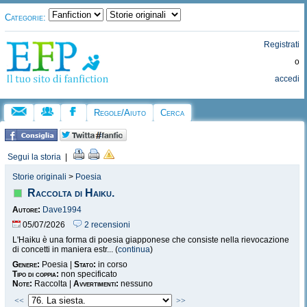
Categorie:
Registrati
o
accedi
Regole/Aiuto
Cerca
Segui la storia
|
Storie originali
>
Poesia
Raccolta di Haiku.
Autore:
Dave1994
05/07/2026
2 recensioni
L'Haiku è una forma di poesia giapponese che consiste nella rievocazione
di concetti in maniera estr... (
continua
)
Genere:
Poesia |
Stato:
in corso
Tipo di coppia:
non specificato
Note:
Raccolta |
Avvertimenti:
nessuno
<<
>>