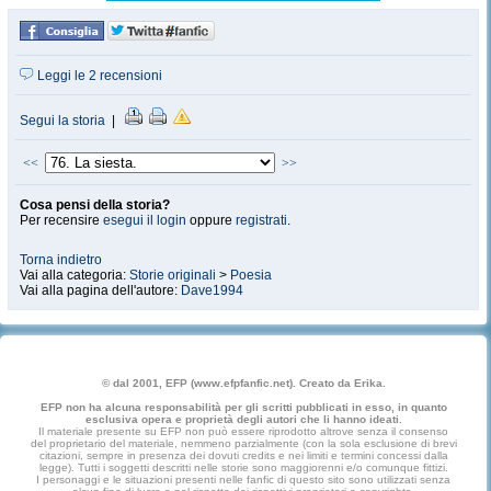
Leggi le 2 recensioni
Segui la storia
|
<<
>>
Cosa pensi della storia?
Per recensire
esegui il login
oppure
registrati
.
Torna indietro
Vai alla categoria:
Storie originali
>
Poesia
Vai alla pagina dell'autore:
Dave1994
© dal 2001, EFP (www.efpfanfic.net). Creato da Erika.
EFP non ha alcuna responsabilità per gli scritti pubblicati in esso, in quanto
esclusiva opera e proprietà degli autori che li hanno ideati.
Il materiale presente su EFP non può essere riprodotto altrove senza il consenso
del proprietario del materiale, nemmeno parzialmente (con la sola esclusione di brevi
citazioni, sempre in presenza dei dovuti credits e nei limiti e termini concessi dalla
legge). Tutti i soggetti descritti nelle storie sono maggiorenni e/o comunque fittizi.
I personaggi e le situazioni presenti nelle fanfic di questo sito sono utilizzati senza