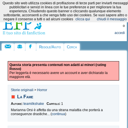
Questo sito web utilizza cookies di profilazione di terze parti per inviarti messaggi
Categorie:
pubblicitari e servizi in linea con le tue preferenze e per migliorare la tua
esperienza. Chiudendo questo banner o cliccando qualunque elemento
sottostante, acconsenti a che venga fatto uso dei cookies. Se vuoi sapere altro o
Registrati
negare il consenso a tutti o ad alcuni cookies
clicca qui
chiudi il messaggio
o
accedi
Regole/Aiuto
Cerca
Questa storia presenta contenuti non adatti ai minori (rating
Rosso)
Per leggerla è necessario avere un account e aver dichiarato la
maggiore età.
Storie originali
>
Horror
La Fame
Autore:
teamilkshake
Capitolo:
1
Marianna Orsi è affetta da una strana malattia che porterà a
conseguenze drastiche... (
continua
)