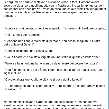
l’energumeno barbuto si stavano avviando verso la teca. L’omone aveva
sotto braccio ancora quell’oggetto con la filastrocca incisa, lo aprì gettando il
contenitore con poca grazie. Prese da esso una chiave metallica, lunga quasi
quanto un avambraccio. Possedeva due estremità speculari, ricche di
dentature.
“ Non avrei mai pensato che ci fosse quello…” sussurrò Michael preoccupato,
“ Hai riconosciuto l’oggetto?”
“ Sebbene non l’abbia mai visto di persona, non posso sbagliare. Si tratta
della chiave di Gemini”
“ Gemini, mi ricorda una costellazione”
“ Già...Si narra che sia stata forgiata da una stella di quella costellazione”
“ Wow, se ha un’origine tanto assurda deve avere dei potere fuori scala”
“ Non è un pericolo di per sé, infatti permette solo di aprire qualsiasi serratura;
sigilli inclusi”
“ Cavolo, allora loro vogliono ciò che si trova dentro la teca”
“ E’ sempre stato questo il loro obiettivo, il resto erano solo preparativi o forse
distrazioni…”
Normalmente il giovane avrebbe ignorato la situazione, ma non poteva
assolutamente rischiare che qualcuno danneggiasse qualcosa di così antico
e sicuramente colmo di sapere come l’oggetto custodito in quel luogo. Aelira