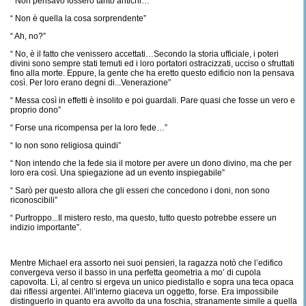
“ Non pensavo fossero tanto antichi…”
“ Non è quella la cosa sorprendente”
“ Ah, no?”
“ No, è il fatto che venissero accettati…Secondo la storia ufficiale, i poteri
divini sono sempre stati temuti ed i loro portatori ostracizzati, ucciso o sfruttati
fino alla morte. Eppure, la gente che ha eretto questo edificio non la pensava
così. Per loro erano degni di...Venerazione”
“ Messa così in effetti è insolito e poi guardali. Pare quasi che fosse un vero e
proprio dono”
“ Forse una ricompensa per la loro fede…”
“ Io non sono religiosa quindi”
“ Non intendo che la fede sia il motore per avere un dono divino, ma che per
loro era così. Una spiegazione ad un evento inspiegabile”
“ Sarò per questo allora che gli esseri che concedono i doni, non sono
riconoscibili”
“ Purtroppo...Il mistero resto, ma questo, tutto questo potrebbe essere un
indizio importante”.
Mentre Michael era assorto nei suoi pensieri, la ragazza notò che l’edifico
convergeva verso il basso in una perfetta geometria a mo’ di cupola
capovolta. Lì, al centro si ergeva un unico piedistallo e sopra una teca opaca
dai riflessi argentei. All’interno giaceva un oggetto, forse. Era impossibile
distinguerlo in quanto era avvolto da una foschia, stranamente simile a quella