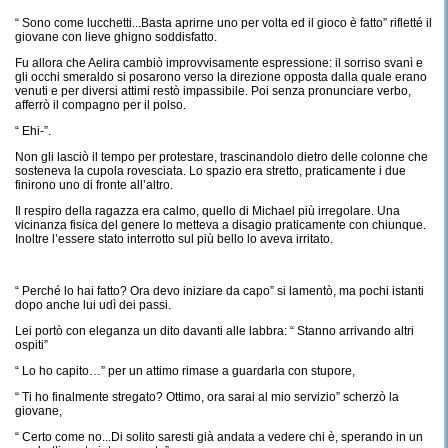
“ Sono come lucchetti...Basta aprirne uno per volta ed il gioco è fatto” rifletté il
giovane con lieve ghigno soddisfatto.
Fu allora che Aelira cambiò improvvisamente espressione: il sorriso svanì e
gli occhi smeraldo si posarono verso la direzione opposta dalla quale erano
venuti e per diversi attimi restò impassibile. Poi senza pronunciare verbo,
afferrò il compagno per il polso.
“ Ehi-”.
Non gli lasciò il tempo per protestare, trascinandolo dietro delle colonne che
sosteneva la cupola rovesciata. Lo spazio era stretto, praticamente i due
finirono uno di fronte all’altro.
Il respiro della ragazza era calmo, quello di Michael più irregolare. Una
vicinanza fisica del genere lo metteva a disagio praticamente con chiunque.
Inoltre l’essere stato interrotto sul più bello lo aveva irritato.
“ Perché lo hai fatto? Ora devo iniziare da capo” si lamentò, ma pochi istanti
dopo anche lui udì dei passi.
Lei portò con eleganza un dito davanti alle labbra: “ Stanno arrivando altri
ospiti”
“ Lo ho capito…” per un attimo rimase a guardarla con stupore,
“ Ti ho finalmente stregato? Ottimo, ora sarai al mio servizio” scherzò la
giovane,
“ Certo come no...Di solito saresti già andata a vedere chi è, sperando in un