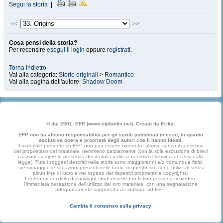
Segui la storia
|
<<
>>
Cosa pensi della storia?
Per recensire
esegui il login
oppure
registrati
.
Torna indietro
Vai alla categoria:
Storie originali
>
Romantico
Vai alla pagina dell'autore:
Shadow Doom
© dal 2001, EFP (www.efpfanfic.net). Creato da Erika.
EFP non ha alcuna responsabilità per gli scritti pubblicati in esso, in quanto
esclusiva opera e proprietà degli autori che li hanno ideati.
Il materiale presente su EFP non può essere riprodotto altrove senza il consenso
del proprietario del materiale, nemmeno parzialmente (con la sola esclusione di brevi
citazioni, sempre in presenza dei dovuti credits e nei limiti e termini concessi dalla
legge). Tutti i soggetti descritti nelle storie sono maggiorenni e/o comunque fittizi.
I personaggi e le situazioni presenti nelle fanfic di questo sito sono utilizzati senza
alcun fine di lucro e nel rispetto dei rispettivi proprietari e copyrights.
I detentori dei diritti di copyright sfruttati nelle fan fiction possono richiedere
l'immediata cessazione dell'utilizzo del loro materiale, con una segnalazione
adeguatamente supportata da inoltrare ad EFP.
Cambia il consenso sulla privacy