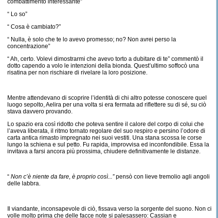
combattimento interessante”
“ Lo so”
“ Cosa è cambiato?”
“ Nulla, è solo che te lo avevo promesso; no? Non avrei perso la
concentrazione”
“ Ah, certo. Volevi dimostrarmi che avevo torto a dubitare di te” commentò il
dotto capendo a volo le intenzioni della bionda. Quest’ultimo soffocò una
risatina per non rischiare di rivelare la loro posizione.
Mentre attendevano di scoprire l’identità di chi altro potesse conoscere quel
luogo sepolto, Aelira per una volta si era fermata ad riflettere su di sé, su ciò
stava davvero provando.
Lo spazio era così ridotto che poteva sentire il calore del corpo di colui che
l’aveva liberata, il ritmo tornato regolare del suo respiro e persino l’odore di
carta antica rimasto impregnato nei suoi vestiti. Una stana scossa le corse
lungo la schiena e sul petto. Fu rapida, improvvisa ed inconfondibile. Essa la
invitava a farsi ancora più prossima, chiudere definitivamente le distanze.
“
Non c’è niente da fare, è proprio così...”
pensò con lieve tremolio agli angoli
delle labbra.
Il viandante, inconsapevole di ciò, fissava verso la sorgente del suono. Non ci
volle molto prima che delle facce note si palesassero: Cassian e