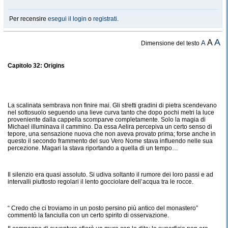
Per recensire
esegui il login
o
registrati
.
A
A
A
Dimensione del testo
Capitolo 32: Origins
La scalinata sembrava non finire mai. Gli stretti gradini di pietra scendevano
nel sottosuolo seguendo una lieve curva tanto che dopo pochi metri la luce
proveniente dalla cappella scomparve completamente. Solo la magia di
Michael illuminava il cammino. Da essa Aelira percepiva un certo senso di
tepore, una sensazione nuova che non aveva provato prima; forse anche in
questo il secondo frammento del suo Vero Nome stava influendo nelle sua
percezione. Magari la stava riportando a quella di un tempo…
Il silenzio era quasi assoluto. Si udiva soltanto il rumore dei loro passi e ad
intervalli piuttosto regolari il lento gocciolare dell’acqua tra le rocce.
“ Credo che ci troviamo in un posto persino più antico del monastero”
commentò la fanciulla con un certo spirito di osservazione.