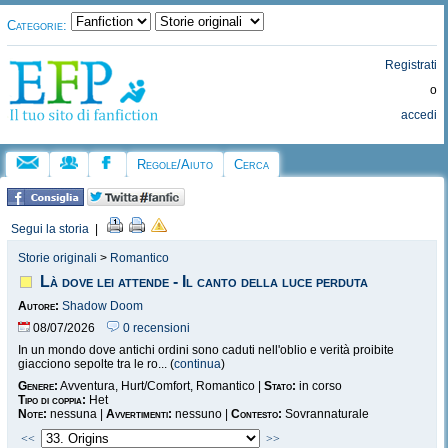
Categorie:
Registrati
o
accedi
Regole/Aiuto
Cerca
Segui la storia
|
Storie originali
>
Romantico
Là dove lei attende - Il canto della luce perduta
Autore:
Shadow Doom
08/07/2026
0 recensioni
In un mondo dove antichi ordini sono caduti nell'oblio e verità proibite
giacciono sepolte tra le ro... (
continua
)
Genere:
Avventura, Hurt/Comfort, Romantico |
Stato:
in corso
Tipo di coppia:
Het
Note:
nessuna |
Avvertimenti:
nessuno |
Contesto:
Sovrannaturale
<<
>>