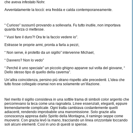
che aveva infestato Nohr.
Avventatamente la toccò: era fredda e calda contemporaneamente.
“ Curioso” sussurrò provando a sollevarla. Fu tutto inutile, non importava
quanta forza ci mettesse.
“ Vuoi fare il duro?! Ora te la faccio vedere io”.
Estrasse le proprie armi, pronta a farla a pezzi,
“ Non serve, è protetto da un sigillo” intervenne Michael,
“ Davvero? Non lo vedo”
“ Perché è uno speciale” un piccolo ghigno apparve sul volta del giovane, “
Dello stesso tipo di quello della caverna”.
Un’altra coincidenza, persino più strano rispetto alle precedenti. L’idea che
tutto fosse collegato oramai non era solamente un’illazione.
Nel merito il sigillo consisteva in una sottile trama di simboli color argento che
percorrevano la teca come una ragnatela. Linee essenziali, eleganti, eppure
tremendamente complicate. Ogni tratta cambiava costantemente quelli
adiacenti, rendendo improbabile una manomissione. Solo grazie alla
conoscenza appresa dallo Spirito della Montagna, il ramingo seppe come
muoversi. Con grazia levò la mano, tracciando un linea orizzontale toccando
soli alcuni elementi. Così in uno di questi si spense.