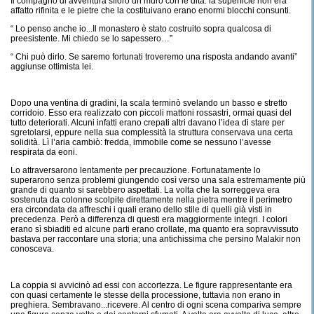
Il compagno di avventura sfiorò un muro con le dita: la superficie non era
affatto rifinita e le pietre che la costituivano erano enormi blocchi consunti.
“ Lo penso anche io...Il monastero è stato costruito sopra qualcosa di
preesistente. Mi chiedo se lo sapessero…”
“ Chi può dirlo. Se saremo fortunati troveremo una risposta andando avanti”
aggiunse ottimista lei.
Dopo una ventina di gradini, la scala terminò svelando un basso e stretto
corridoio. Esso era realizzato con piccoli mattoni rossastri, ormai quasi del
tutto deteriorati. Alcuni infatti erano crepati altri davano l’idea di stare per
sgretolarsi, eppure nella sua complessità la struttura conservava una certa
solidità. Lì l’aria cambiò: fredda, immobile come se nessuno l’avesse
respirata da eoni.
Lo attraversarono lentamente per precauzione. Fortunatamente lo
superarono senza problemi giungendo così verso una sala estremamente più
grande di quanto si sarebbero aspettati. La volta che la sorreggeva era
sostenuta da colonne scolpite direttamente nella pietra mentre il perimetro
era circondata da affreschi i quali erano dello stile di quelli già visti in
precedenza. Però a differenza di questi era maggiormente integri. I colori
erano sì sbiaditi ed alcune parti erano crollate, ma quanto era sopravvissuto
bastava per raccontare una storia; una antichissima che persino Malakir non
conosceva.
La coppia si avvicinò ad essi con accortezza. Le figure rappresentante era
con quasi certamente le stesse della processione, tuttavia non erano in
preghiera. Sembravano...ricevere. Al centro di ogni scena compariva sempre