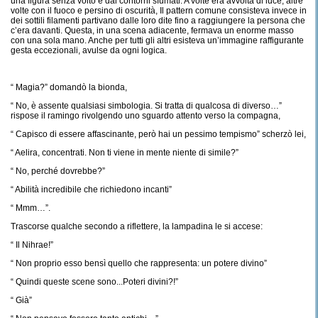
una figura senza volto e dai contorni sfumati. A volte era avvolta di luce, altre
volte con il fuoco e persino di oscurità, Il pattern comune consisteva invece in
dei sottili filamenti partivano dalle loro dite fino a raggiungere la persona che
c’era davanti. Questa, in una scena adiacente, fermava un enorme masso
con una sola mano. Anche per tutti gli altri esisteva un’immagine raffigurante
gesta eccezionali, avulse da ogni logica.
“ Magia?” domandò la bionda,
“ No, è assente qualsiasi simbologia. Si tratta di qualcosa di diverso…”
rispose il ramingo rivolgendo uno sguardo attento verso la compagna,
“ Capisco di essere affascinante, però hai un pessimo tempismo” scherzò lei,
“ Aelira, concentrati. Non ti viene in mente niente di simile?”
“ No, perché dovrebbe?”
“ Abilità incredibile che richiedono incanti”
“ Mmm…”.
Trascorse qualche secondo a riflettere, la lampadina le si accese:
“ Il Nihrae!”
“ Non proprio esso bensì quello che rappresenta: un potere divino”
“ Quindi queste scene sono...Poteri divini?!”
“ Già”