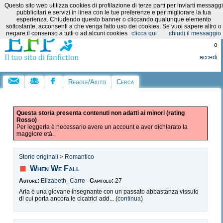
Questo sito web utilizza cookies di profilazione di terze parti per inviarti messaggi
Categorie:
pubblicitari e servizi in linea con le tue preferenze e per migliorare la tua
esperienza. Chiudendo questo banner o cliccando qualunque elemento
sottostante, acconsenti a che venga fatto uso dei cookies. Se vuoi sapere altro o
Registrati
negare il consenso a tutti o ad alcuni cookies
clicca qui
chiudi il messaggio
o
accedi
Regole/Aiuto
Cerca
Questa storia presenta contenuti non adatti ai minori (rating
Rosso)
Per leggerla è necessario avere un account e aver dichiarato la
maggiore età.
Storie originali
>
Romantico
When We Fall
Autore:
Elizabeth_Carre
Capitolo:
27
Aria è una giovane insegnante con un passato abbastanza vissuto
di cui porta ancora le cicatrici add... (
continua
)