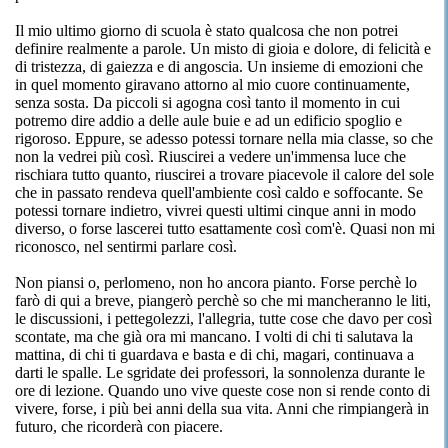
Il mio ultimo giorno di scuola è stato qualcosa che non potrei
definire realmente a parole. Un misto di gioia e dolore, di felicità e
di tristezza, di gaiezza e di angoscia. Un insieme di emozioni che
in quel momento giravano attorno al mio cuore continuamente,
senza sosta. Da piccoli si agogna così tanto il momento in cui
potremo dire addio a delle aule buie e ad un edificio spoglio e
rigoroso. Eppure, se adesso potessi tornare nella mia classe, so che
non la vedrei più così. Riuscirei a vedere un'immensa luce che
rischiara tutto quanto, riuscirei a trovare piacevole il calore del sole
che in passato rendeva quell'ambiente così caldo e soffocante. Se
potessi tornare indietro, vivrei questi ultimi cinque anni in modo
diverso, o forse lascerei tutto esattamente così com'è. Quasi non mi
riconosco, nel sentirmi parlare così.
Non piansi o, perlomeno, non ho ancora pianto. Forse perchè lo
farò di qui a breve, piangerò perchè so che mi mancheranno le liti,
le discussioni, i pettegolezzi, l'allegria, tutte cose che davo per così
scontate, ma che già ora mi mancano. I volti di chi ti salutava la
mattina, di chi ti guardava e basta e di chi, magari, continuava a
darti le spalle. Le sgridate dei professori, la sonnolenza durante le
ore di lezione. Quando uno vive queste cose non si rende conto di
vivere, forse, i più bei anni della sua vita. Anni che rimpiangerà in
futuro, che ricorderà con piacere.