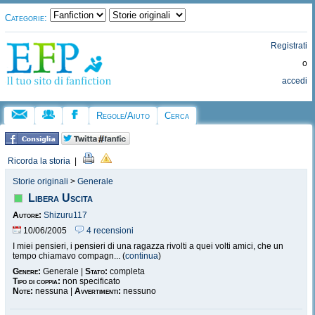
Categorie:
Registrati
o
accedi
Regole/Aiuto
Cerca
Ricorda la storia
|
Storie originali
>
Generale
Libera Uscita
Autore:
Shizuru117
10/06/2005
4 recensioni
I miei pensieri, i pensieri di una ragazza rivolti a quei volti amici, che un
tempo chiamavo compagn... (
continua
)
Genere:
Generale |
Stato:
completa
Tipo di coppia:
non specificato
Note:
nessuna |
Avvertimenti:
nessuno