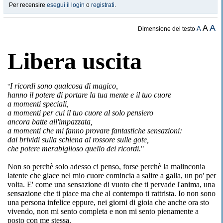
Per recensire
esegui il login
o
registrati
.
A
A
A
Dimensione del testo
L
ibera uscita
I ricordi sono qualcosa di magico,
"
hanno il potere di portare la tua mente e il tuo cuore
a momenti speciali,
a momenti per cui il tuo cuore al solo pensiero
ancora batte all'impazzata,
a momenti che mi fanno provare fantastiche sensazioni:
dai brividi sulla schiena al rossore sulle gote,
che potere merabiglioso quello dei ricordi.
"
Non so perchè solo adesso ci penso, forse perchè la malinconia
latente che giace nel mio cuore comincia a salire a galla, un po' per
volta. E' come una sensazione di vuoto che ti pervade l'anima, una
sensazione che ti piace ma che al contempo ti rattrista. Io non sono
una persona infelice eppure, nei giorni di gioia che anche ora sto
vivendo, non mi sento completa e non mi sento pienamente a
posto con me stessa.