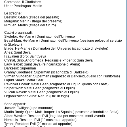
Commodo: Il Gladiatore
Uther Pendragon: Merlin
Le streghe:
Destiny: X-Men (strega del passato)
Morgana: Merlin (strega del presente)
Nimueh: Merlin (strega del futuro)
Cattivi organizzati:
Skeletor: He-Man e i Dominatori dell’Universo
Beast-Man: He-Man e i Dominatori dell’Universo (bestione peloso al servizio
di Skeletor)
Blade: He-Man e i Dominatori dell’Universo (scagnozzo di Skeletor)
Arles: Saint Seya
I cavalieri d’oro: Saint Seya
Crystal, Sirio, Andromeda, Pegasus e Phoenix: Sain Seya
Lady Isabel: Saint Seya (reincarnazione di Atena)
Darkseid: Superman
Granny Goodness: Superman (scagnozza di Darkseid)
Virman Vundabar: Superman (sagnozzo di Darkseid, quello con l’uniforme)
Liquid Snake: Metal Gear
Revolver Ocelot: Metal Gear (scagnozzo di Liquid, quello con i baffi)
Sniper Wolf: Metal Gear (scagnozza di Liquid)
Vulcan Raven: Metal Gear (scagnozzo di Liquid)
Organizzazione Alba: Naruto (i tizi in toga)
Sono apparsi:
Jackob: Twilight (lupo mannaro)
Martin Brody, Quint, Matt Hooper: Lo Squalo (i pescatori affondati da Bella)
Albert Wesker: Resident Evil (la guida per mostrare i morti viventi)
Nemesis: Resident Evil (1° mostro ad apparire)
Tyrant: Resident Evil (2° mostro ad apparire)