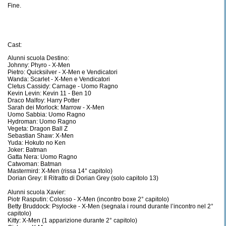
Fine.
Cast:
Alunni scuola Destino:
Johnny: Phyro - X-Men
Pietro: Quicksilver - X-Men e Vendicatori
Wanda: Scarlet - X-Men e Vendicatori
Cletus Cassidy: Carnage - Uomo Ragno
Kevin Levin: Kevin 11 - Ben 10
Draco Malfoy: Harry Potter
Sarah dei Morlock: Marrow - X-Men
Uomo Sabbia: Uomo Ragno
Hydroman: Uomo Ragno
Vegeta: Dragon Ball Z
Sebastian Shaw: X-Men
Yuda: Hokuto no Ken
Joker: Batman
Gatta Nera: Uomo Ragno
Catwoman: Batman
Mastermird: X-Men (rissa 14° capitolo)
Dorian Grey: Il Ritratto di Dorian Grey (solo capitolo 13)
Alunni scuola Xavier:
Piotr Rasputin: Colosso - X-Men (incontro boxe 2° capitolo)
Betty Bruddock: Psylocke - X-Men (segnala i round durante l’incontro nel 2°
capitolo)
Kitty: X-Men (1 apparizione durante 2° capitolo)