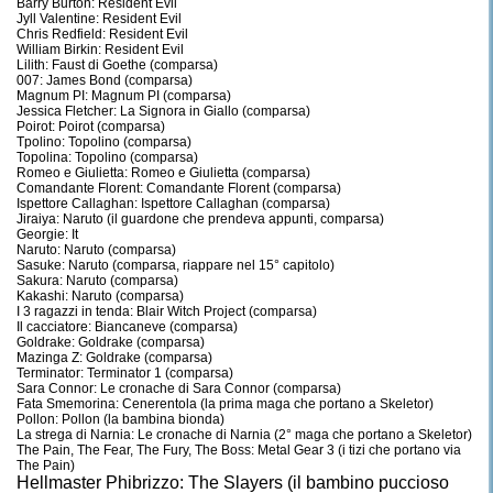
Barry Burton: Resident Evil
Jyll Valentine: Resident Evil
Chris Redfield: Resident Evil
William Birkin: Resident Evil
Lilith: Faust di Goethe (comparsa)
007: James Bond (comparsa)
Magnum PI: Magnum PI (comparsa)
Jessica Fletcher: La Signora in Giallo (comparsa)
Poirot: Poirot (comparsa)
Tpolino: Topolino (comparsa)
Topolina: Topolino (comparsa)
Romeo e Giulietta: Romeo e Giulietta (comparsa)
Comandante Florent: Comandante Florent (comparsa)
Ispettore Callaghan: Ispettore Callaghan (comparsa)
Jiraiya: Naruto (il guardone che prendeva appunti, comparsa)
Georgie: It
Naruto: Naruto (comparsa)
Sasuke: Naruto (comparsa, riappare nel 15° capitolo)
Sakura: Naruto (comparsa)
Kakashi: Naruto (comparsa)
I 3 ragazzi in tenda: Blair Witch Project (comparsa)
Il cacciatore: Biancaneve (comparsa)
Goldrake: Goldrake (comparsa)
Mazinga Z: Goldrake (comparsa)
Terminator: Terminator 1 (comparsa)
Sara Connor: Le cronache di Sara Connor (comparsa)
Fata Smemorina: Cenerentola (la prima maga che portano a Skeletor)
Pollon: Pollon (la bambina bionda)
La strega di Narnia: Le cronache di Narnia (2° maga che portano a Skeletor)
The Pain, The Fear, The Fury, The Boss: Metal Gear 3 (i tizi che portano via
The Pain)
Hellmaster Phibrizzo: The Slayers (il bambino puccioso