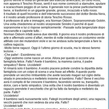
giorno venne in visita un generale dell’esercito americano, un certo Ross,
non appena il Teschio Rosso, sentì il suo nome cominciò a starnutire, sputare
e scaracchiare peggio di un lama. Il generale non la prese particolarmente
bene, si trasformò in un gigante grande, grosso, incazzato e tutto rosso.
Il risultato di quell’incontro e dell’intervento successivo del dottor Bestia Nera,
è il nostro amato professore di storia Teschio Rosso.
Il professore di arte e immagini, era Norman Osborn. Soprannominato Goblin.
Una volta chiedemmo al nostro vicepreside Sinistro il perché di quel
soprannome e lui ci rispose semplicemente: -Passate sulla tangenziale dopo
mezzanotte e capirete tutto. -
Norman Osborn infatti aveva due identità. Il giorno era il nostro professore di
arte e affermato uomo d’affari, mentre di notte indossava un costumino verde
attillato con dei mutandoni viole e se ne andava sulla tangenziale a fare la
cattiva ragazza.
-Molto bene ragazzi. Oggi è l’ultimo giorno di scuola, ma lo stesso faremo
lezione. -
-Che palle! - Esordimmo noi.
-Oggi vedremo come nasce un eroe. Allora per questo ci occorre una
famigliola felice. Fatto? Avete il bambino, la mamma carina, il padre
simpatico? Bene. Uccideteli!
Vi rimarrà solo il bambino. A vostro piacere potrete condire la dipartita della
famigliola con un colpo di scena o una frase ad effetto. A questo punto
prendete un vecchio rimbambito che avete lasciato magari sul ciglio della
strada in precedenza e mettetelo insieme al bambino. Fatto? Bene il vecchio
avrà il compito di far crescere il bambino, facendolo venire su, tranquillo,
dolce, caro e tanto simpatico. Una volta che il nostro bambino è diventato un
ragazzo prendete il vecchietto che gli ha fatto da famiglia e mettetelo da
parte. Fatto?
Uccidetelo!
Il bambino sarà nuovamente solo. Fategli incontrare degli amici, una ragazza,
vecchi parenti che non vedeva da una vita. Fatto?
Uccideteli tutti!