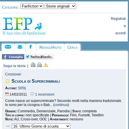
Categorie:
Registrati
o
accedi
Regole/Aiuto
Cerca
Segui la storia
|
Crossover
Scuola di Supercriminali
Autore:
S05lj
14/02/2011
1 recensioni
Come nasce un supercriminale? Secondo molti nella maniera tradizionale.
Io sono per la cicogna o Bab... (
continua
)
Genere:
Commedia, Demenziale, Parodia |
Stato:
completa
Tipo di coppia:
non specificato |
Personaggi:
Film, Fumetti, Telefilm
Note:
AU, Cross-over, OOC |
Avvertimenti:
nessuno
<<