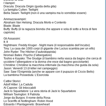
I Vampiri:
Dracula: Dracula Origin (guida della gita)
La famiglia Cullen: Twilight
Bella Swam: Twilight (non è una vampira ma lo vorrebbe essere)
Ammazzavampiri:
Abraham Van Helsing: Dracula Morto e Contento
Blade: Blade
Buffy: Buffy (è la ragazza bionda che appare e vola di sotto a forza di fare
capriole)
Gli Assassini:
It: It
Nightmare: Freddy Kruger - Night mare (il responsabile dell’incubo)
Tiny: La casa dei 1000 corpi (il gigante che Lucius scambia per un elfo)
John Ryder: The Hitcher (l’autostoppista)
Nroman Bates: Psycho (l’albergatore)
Toshio e Kayako: The Grudge (il bambino nella vasca da bagno che cerca di
uccidere l’albergatore e la donna che esce dal bagno gocciolante)
Christine: Christine la macchina infernale (la macchina che guida da sola)
Jason: Venerdì 13 (il killer nel campeggio)
Saw: Saw l’Enigmista (anche se appare con il pupazzo di Ciccio Bello)
La bambina Posseduta: L’Esorcista
Cattivi Storici:
Adolf Hitler: La Caduta
Al Capone: Gli Intoccabili
Jack lo Squartatore: La vera storia di Jack lo Squartatore
William Tavington: Il Patriota
Jorge da Burgos: Il nome della Rosa
Lo Sceriffo di Nottingham: Robin Hood
Edoardo I Plantageneto: Braveheart