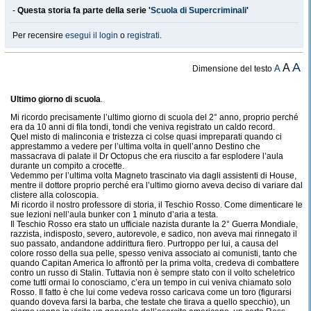
-
Questa storia fa parte della serie '
Scuola di Supercriminali
'
Per recensire
esegui il login
o
registrati
.
A
A
A
Dimensione del testo
Ultimo giorno di scuola
.
Mi ricordo precisamente l
’
ultimo giorno di scuola del 2° anno, proprio perché
era da 10 anni di fila tondi, tondi che veniva registrato un caldo record.
Quel misto di malinconia e tristezza ci colse quasi impreparati quando ci
apprestammo a vedere per l
’
ultima volta in quell
’
anno Destino che
massacrava di palate il Dr Octopus che era riuscito a far esplodere l
’
aula
durante un compito a crocette.
Vedemmo per l
’
ultima volta Magneto trascinato via dagli assistenti di House,
mentre il dottore proprio perché era l
’
ultimo giorno aveva deciso di variare dal
clistere alla coloscopia.
Mi ricordo il nostro professore di storia, il Teschio Rosso. Come dimenticare le
sue lezioni nell’aula bunker con 1 minuto d’aria a testa.
Il Teschio Rosso era stato un ufficiale nazista durante la 2° Guerra Mondiale,
razzista, indisposto, severo, autorevole, e sadico, non aveva mai rinnegato il
suo passato, andandone addirittura fiero. Purtroppo per lui, a causa del
colore rosso della sua pelle, spesso veniva associato ai comunisti, tanto che
quando Capitan America lo affrontò per la prima volta, credeva di combattere
contro un russo di Stalin. Tuttavia non è sempre stato con il volto scheletrico
come tutti ormai lo conosciamo, c’era un tempo in cui veniva chiamato solo
Rosso. Il fatto è che lui come vedeva rosso caricava come un toro (figurarsi
quando doveva farsi la barba, che testate che tirava a quello specchio), un