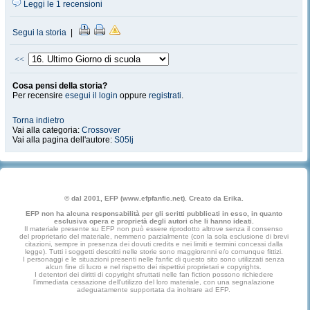
Leggi le 1 recensioni
Segui la storia
|
<<
Cosa pensi della storia?
Per recensire
esegui il login
oppure
registrati
.
Torna indietro
Vai alla categoria:
Crossover
Vai alla pagina dell'autore:
S05lj
© dal 2001, EFP (www.efpfanfic.net). Creato da Erika.
EFP non ha alcuna responsabilità per gli scritti pubblicati in esso, in quanto
esclusiva opera e proprietà degli autori che li hanno ideati.
Il materiale presente su EFP non può essere riprodotto altrove senza il consenso
del proprietario del materiale, nemmeno parzialmente (con la sola esclusione di brevi
citazioni, sempre in presenza dei dovuti credits e nei limiti e termini concessi dalla
legge). Tutti i soggetti descritti nelle storie sono maggiorenni e/o comunque fittizi.
I personaggi e le situazioni presenti nelle fanfic di questo sito sono utilizzati senza
alcun fine di lucro e nel rispetto dei rispettivi proprietari e copyrights.
I detentori dei diritti di copyright sfruttati nelle fan fiction possono richiedere
l'immediata cessazione dell'utilizzo del loro materiale, con una segnalazione
adeguatamente supportata da inoltrare ad EFP.