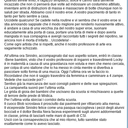
Quando avrete finito, il ragazzo simpatico, dolce e carino sarà talmente
incazzato che non ci penserà due volte ad indossare un costumino attillato,
inventare armi di distruzioni di massa e massacrare di botte chiunque non lo
saluti per strada. Abbiamo così il nostro eroe. A vostro piacimento di tanto in
tanto per farlo sentire a casa.
Uccidete qualcuno! Se cadete nella routine e vi sembra che il vostro eroe si
stia annoiando sappiate che il modo migliore per renderlo nuovamente attivo,
è andare a casa di una vecchia zia del nostro super eroe, suonare
educatamente alla porta di casa, portare una torta di mele e dopo averla
mangiata in sua compagnia e avergli raccontato tutti i segreti del nipotino, se
ancora non è morta d’infarto…Uccidetela! -
Come ogni artista che si rispetti, anche il nostro professore di arte era
vagamente schizzato.
All
’
ultima ora Sinistro, accompagnato dal suo aspetto solare, entrò in classe.
-Bene bambini, visto che il vostro professore di inganni e travestimenti Locky
è in maternità a causa di una gravidanza non voluta e men che meno cercata,
per colpa di uno stallone che lo ha messo in cinta mentre si divertiva a
pascolare sotto forma di una mucca. Oggi l
’
ultima ora ve la faccio io.
Ricordatevi che non è saggio travestirsi da femmina e camminare a 4 zampe.
Vedete che succede poi? -
Sentivo già la mancanza dei suoi consigli paterni e delle sue spiegazioni.
La campanella suonò per l
’
ultima volta.
Le grida di gioia dei bambini che uscivano da scuola si mischiavano a quelle
di terrore delle prede di Mistica.
Per l
’
ultima volta sbirciai i corridoi della scuola.
Il cuoco Blob scrostava il prosciutto dai pavimenti per rifilarcelo alla mensa.
Il vicepreside Sinistro felice come una pasqua raccoglieva i pezzi degli alunni
bocciati e il dottor Bestia Nera faceva esperimenti sugli alunni addormentati
in classe, prima di lasciarli nelle mani di quelli di CSI.
Uscii con la consapevolezza che al mio ritorno, tutto sarebbe stato
esattamente come lo avevo lasciato.