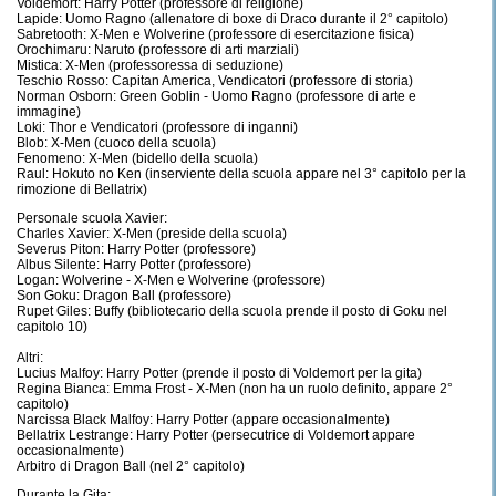
Voldemort: Harry Potter (professore di religione)
Lapide: Uomo Ragno (allenatore di boxe di Draco durante il 2° capitolo)
Sabretooth: X-Men e Wolverine (professore di esercitazione fisica)
Orochimaru: Naruto (professore di arti marziali)
Mistica: X-Men (professoressa di seduzione)
Teschio Rosso: Capitan America, Vendicatori (professore di storia)
Norman Osborn: Green Goblin - Uomo Ragno (professore di arte e
immagine)
Loki: Thor e Vendicatori (professore di inganni)
Blob: X-Men (cuoco della scuola)
Fenomeno: X-Men (bidello della scuola)
Raul: Hokuto no Ken (inserviente della scuola appare nel 3° capitolo per la
rimozione di Bellatrix)
Personale scuola Xavier:
Charles Xavier: X-Men (preside della scuola)
Severus Piton: Harry Potter (professore)
Albus Silente: Harry Potter (professore)
Logan: Wolverine - X-Men e Wolverine (professore)
Son Goku: Dragon Ball (professore)
Rupet Giles: Buffy (bibliotecario della scuola prende il posto di Goku nel
capitolo 10)
Altri:
Lucius Malfoy: Harry Potter (prende il posto di Voldemort per la gita)
Regina Bianca: Emma Frost - X-Men (non ha un ruolo definito, appare 2°
capitolo)
Narcissa Black Malfoy: Harry Potter (appare occasionalmente)
Bellatrix Lestrange: Harry Potter (persecutrice di Voldemort appare
occasionalmente)
Arbitro di Dragon Ball (nel 2° capitolo)
Durante la Gita: