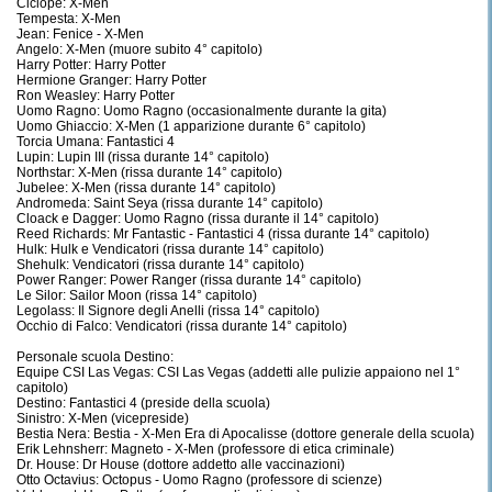
Ciclope: X-Men
Tempesta: X-Men
Jean: Fenice - X-Men
Angelo: X-Men (muore subito 4° capitolo)
Harry Potter: Harry Potter
Hermione Granger: Harry Potter
Ron Weasley: Harry Potter
Uomo Ragno: Uomo Ragno (occasionalmente durante la gita)
Uomo Ghiaccio: X-Men (1 apparizione durante 6° capitolo)
Torcia Umana: Fantastici 4
Lupin: Lupin III (rissa durante 14° capitolo)
Northstar: X-Men (rissa durante 14° capitolo)
Jubelee: X-Men (rissa durante 14° capitolo)
Andromeda: Saint Seya (rissa durante 14° capitolo)
Cloack e Dagger: Uomo Ragno (rissa durante il 14° capitolo)
Reed Richards: Mr Fantastic - Fantastici 4 (rissa durante 14° capitolo)
Hulk: Hulk e Vendicatori (rissa durante 14° capitolo)
Shehulk: Vendicatori (rissa durante 14° capitolo)
Power Ranger: Power Ranger (rissa durante 14° capitolo)
Le Silor: Sailor Moon (rissa 14° capitolo)
Legolass: Il Signore degli Anelli (rissa 14° capitolo)
Occhio di Falco: Vendicatori (rissa durante 14° capitolo)
Personale scuola Destino:
Equipe CSI Las Vegas: CSI Las Vegas (addetti alle pulizie appaiono nel 1°
capitolo)
Destino: Fantastici 4 (preside della scuola)
Sinistro: X-Men (vicepreside)
Bestia Nera: Bestia - X-Men Era di Apocalisse (dottore generale della scuola)
Erik Lehnsherr: Magneto - X-Men (professore di etica criminale)
Dr. House: Dr House (dottore addetto alle vaccinazioni)
Otto Octavius: Octopus - Uomo Ragno (professore di scienze)