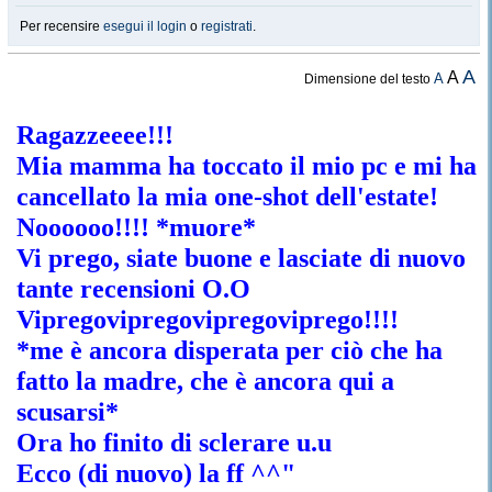
Per recensire
esegui il login
o
registrati
.
A
A
A
Dimensione del testo
Ragazzeeee!!!
Mia mamma ha toccato il mio pc e mi ha
cancellato la mia one-shot dell'estate!
Noooooo!!!! *muore*
Vi prego, siate buone e lasciate di nuovo
tante recensioni O.O
Vipregovipregovipregoviprego!!!!
*me è ancora disperata per ciò che ha
fatto la madre, che è ancora qui a
scusarsi*
Ora ho finito di sclerare u.u
Ecco (di nuovo) la ff ^^"