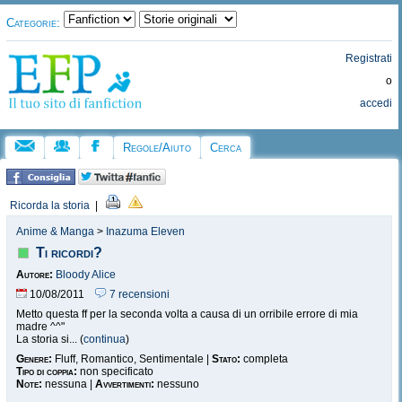
Categorie:
Registrati
o
accedi
Regole/Aiuto
Cerca
Ricorda la storia
|
Anime & Manga
>
Inazuma Eleven
Ti ricordi?
Autore:
Bloody Alice
10/08/2011
7 recensioni
Metto questa ff per la seconda volta a causa di un orribile errore di mia
madre ^^"
La storia si... (
continua
)
Genere:
Fluff, Romantico, Sentimentale |
Stato:
completa
Tipo di coppia:
non specificato
Note:
nessuna |
Avvertimenti:
nessuno