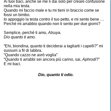
Ai tuoi baci, anche se me li dai solo per creare confusione
nella mia testa.
Quando mi faccio male e tu mi tieni in braccio come se
fossi un bimbo.
Io appoggio la testa contro il tuo petto, e mi sento bene …
Perché mi arrabbio quando non ti sento per due giorni?
Semplice, perché ti amo,
Atsuya
.
Dio quanto ti amo.
“Ehi, biondin
a
, quanto ti deciderai a tagliarti i capelli?” mi
sussurri a fil di labbra.
“Quando cazzo ne avrò voglia”
“Quando ti arrabbi sei ancora più carino, sai,
Aphrodi
?”
E mi baci.
Dio, quanto ti odio.