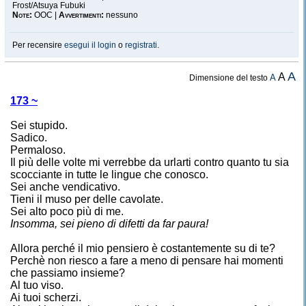
Frost/Atsuya Fubuki
Note:
OOC |
Avvertimenti:
nessuno
Per recensire
esegui il login
o
registrati
.
A
A
A
Dimensione del testo
173 ~
Sei stupido.
Sadico.
Permaloso.
Il più delle volte mi verrebbe da urlarti contro quanto tu sia
scocciante in tutte le lingue che conosco.
Sei anche vendicativo.
Tieni il muso per delle cavolate.
Sei alto poco più di me.
Insomma, sei pieno di difetti da far paura!
Allora perché il mio pensiero è costantemente su di te?
Perchè non riesco a fare a meno di pensare hai momenti
che passiamo insieme?
Al tuo viso.
Ai tuoi scherzi.