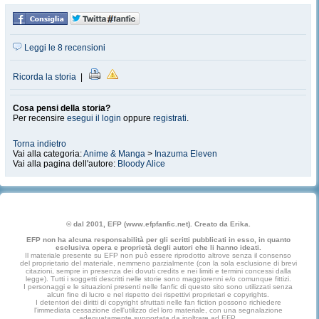
Leggi le 8 recensioni
Ricorda la storia
|
Cosa pensi della storia?
Per recensire
esegui il login
oppure
registrati
.
Torna indietro
Vai alla categoria:
Anime & Manga
>
Inazuma Eleven
Vai alla pagina dell'autore:
Bloody Alice
© dal 2001, EFP (www.efpfanfic.net). Creato da Erika.
EFP non ha alcuna responsabilità per gli scritti pubblicati in esso, in quanto
esclusiva opera e proprietà degli autori che li hanno ideati.
Il materiale presente su EFP non può essere riprodotto altrove senza il consenso
del proprietario del materiale, nemmeno parzialmente (con la sola esclusione di brevi
citazioni, sempre in presenza dei dovuti credits e nei limiti e termini concessi dalla
legge). Tutti i soggetti descritti nelle storie sono maggiorenni e/o comunque fittizi.
I personaggi e le situazioni presenti nelle fanfic di questo sito sono utilizzati senza
alcun fine di lucro e nel rispetto dei rispettivi proprietari e copyrights.
I detentori dei diritti di copyright sfruttati nelle fan fiction possono richiedere
l'immediata cessazione dell'utilizzo del loro materiale, con una segnalazione
adeguatamente supportata da inoltrare ad EFP.