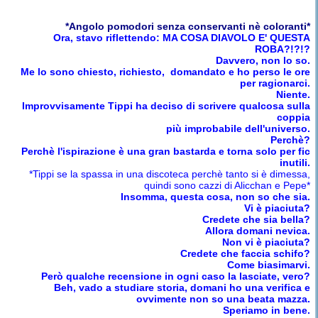
*Angolo pomodori senza conservanti nè coloranti*
Ora, stavo riflettendo: MA COSA DIAVOLO E' QUESTA
ROBA?!?!?
Davvero, non lo so.
Me lo sono chiesto, richiesto, domandato e ho perso le ore
per ragionarci.
Niente.
Improvvisamente Tippi ha deciso di scrivere qualcosa sulla
coppia
più improbabile dell'universo.
Perchè?
Perchè l'ispirazione è una gran bastarda e torna solo per fic
inutili.
*Tippi se la spassa in una discoteca perchè tanto si è dimessa,
quindi sono cazzi di Alicchan e Pepe*
Insomma, questa cosa, non so che sia.
Vi è piaciuta?
Credete che sia bella?
Allora domani nevica.
Non vi è piaciuta?
Credete che faccia schifo?
Come biasimarvi.
Però qualche recensione in ogni caso la lasciate, vero?
Beh, vado a studiare storia, domani ho una verifica e
ovvimente non so una beata mazza.
Speriamo in bene.