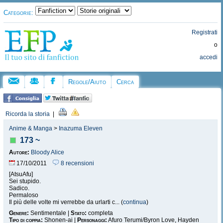
Categorie:
Registrati
o
accedi
Regole/Aiuto
Cerca
Ricorda la storia
|
Anime & Manga
>
Inazuma Eleven
173 ~
Autore:
Bloody Alice
17/10/2011
8 recensioni
[AtsuAfu]
Sei stupido.
Sadico.
Permaloso
Il più delle volte mi verrebbe da urlarti c... (
continua
)
Genere:
Sentimentale |
Stato:
completa
Tipo di coppia:
Shonen-ai |
Personaggi:
Afuro Terumi/Byron Love, Hayden