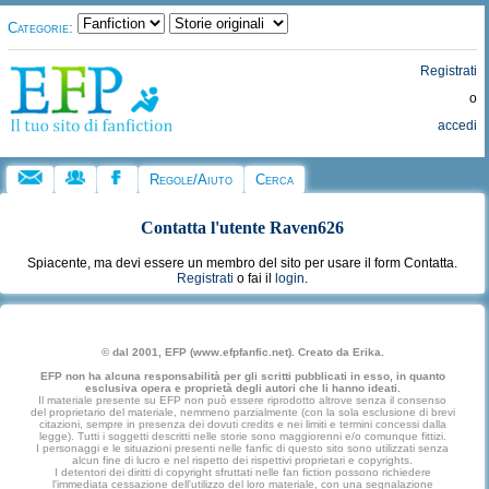
Categorie:
Registrati
o
accedi
Regole/Aiuto
Cerca
Contatta l'utente
Raven626
Spiacente, ma devi essere un membro del sito per usare il form Contatta.
Registrati
o fai il
login
.
© dal 2001, EFP (www.efpfanfic.net). Creato da Erika.
EFP non ha alcuna responsabilità per gli scritti pubblicati in esso, in quanto
esclusiva opera e proprietà degli autori che li hanno ideati.
Il materiale presente su EFP non può essere riprodotto altrove senza il consenso
del proprietario del materiale, nemmeno parzialmente (con la sola esclusione di brevi
citazioni, sempre in presenza dei dovuti credits e nei limiti e termini concessi dalla
legge). Tutti i soggetti descritti nelle storie sono maggiorenni e/o comunque fittizi.
I personaggi e le situazioni presenti nelle fanfic di questo sito sono utilizzati senza
alcun fine di lucro e nel rispetto dei rispettivi proprietari e copyrights.
I detentori dei diritti di copyright sfruttati nelle fan fiction possono richiedere
l'immediata cessazione dell'utilizzo del loro materiale, con una segnalazione