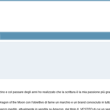
no e col passare degli anni ho realizzato che la scrittura è la mia passione più g
gon of the Moon con l'obiettivo di farne un marchio e un brand conosciuto in tutto
zo inedito, attualmente in vendita su Amazon, dal titolo IL VESTITO di cui un segu