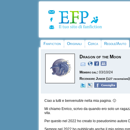
Fanfiction
Originali
Cerca
Regole/Aiuto
Dragon of the Moon
Membro dal:
03/10/24
Recensore Junior
(
)
127 recensioni
Ciao a tutti e benvenuti/e nella mia pagina. 🙂
Mi chiamo Enrico, scrivo da quando ero solo un ragazzi
vita.
Per questo nel 2022 ho creato lo pseudonimo autore Dra
Sempre nel 2022 ho pubblicato anche il mio primo roman