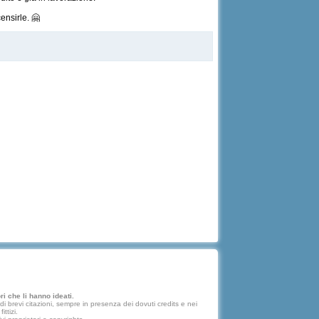
ensirle. 🤗
i che li hanno ideati.
 brevi citazioni, sempre in presenza dei dovuti credits e nei
ttizi.