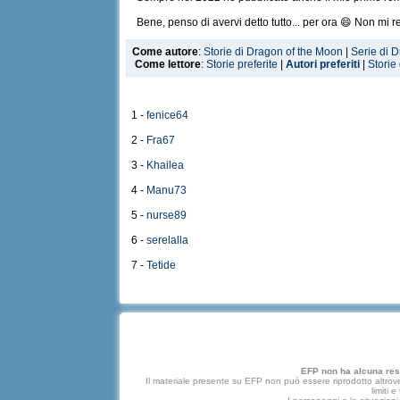
Bene, penso di avervi detto tutto... per ora 😄 Non mi r
Come autore
:
Storie di Dragon of the Moon
|
Serie di 
Come lettore
:
Storie preferite
|
Autori preferiti
|
Storie
1 -
fenice64
2 -
Fra67
3 -
Khailea
4 -
Manu73
5 -
nurse89
6 -
serelalla
7 -
Tetide
EFP non ha alcuna respo
Il materiale presente su EFP non può essere riprodotto altrove
limiti 