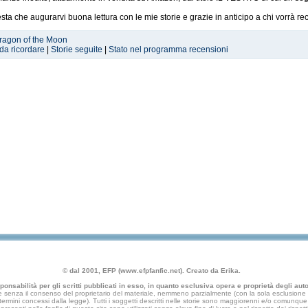
esta che augurarvi buona lettura con le mie storie e grazie in anticipo a chi vorrà rec
Dragon of the Moon
 da ricordare
|
Storie seguite
|
Stato nel programma recensioni
© dal 2001, EFP (www.efpfanfic.net). Creato da Erika.
nsabilità per gli scritti pubblicati in esso, in quanto esclusiva opera e proprietà degli autor
 senza il consenso del proprietario del materiale, nemmeno parzialmente (con la sola esclusione di
e termini concessi dalla legge). Tutti i soggetti descritti nelle storie sono maggiorenni e/o comunque fi