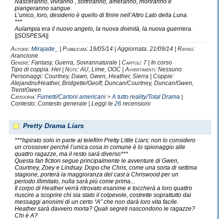
Nasceranno, vivranno , soffriranno, ameranno, moriranno e
piangeranno sangue.
L’unico, loro, desiderio è quello di finire nell’Altro Lato della Luna.
***
Aulampia era il nuovo angelo, la nuova divinità, la nuova guerriera.
||SOSPESA||
Autore:
Mirajade_
|
Pubblicata:
19/05/14 | Aggiornata: 21/09/14 |
Rating:
Arancione
Genere:
Fantasy, Guerra, Sovrannaturale |
Capitoli:
7 | In corso
Tipo di coppia: Het |
Note:
AU, Lime, OOC |
Avvertimenti:
Nessuno
Personaggi: Courtney, Dawn, Gwen, Heather, Sierra | Coppie:
Alejandro/Heather, Bridgette/Geoff, Duncan/Courtney, Duncan/Gwen,
Trent/Gwen
Categoria:
Fumetti/Cartoni americani
>
A tutto reality/Total Drama
|
Contesto: Contesto generale | Leggi le
26
recensioni
Pretty Drama Liars
***Ispirato solo in parte al telefilm Pretty Little Liars; non lo considero
un crossover perché l’unica cosa in comune è lo spionaggio alle
quattro ragazze, ma il resto sarà diverso***
Questa fan fiction segue principalmente le avventure di Gwen,
Courtney, Zoey e Lindsay. Dopo che Chris, come una sorta di settima
stagione, porterà la maggioranza del cast a Chriswood per un
periodo illimitato, nulla sarà più come prima...
Il corpo di Heather verrà ritrovato esanime e toccherà a loro quattro
riuscire a scoprire chi sia stato il colpevole, costrette soprattutto dai
messaggi anonimi di un certo “A” che non darà loro vita facile.
Heather sarà davvero morta? Quali segreti nascondono le ragazze?
Chi è A?