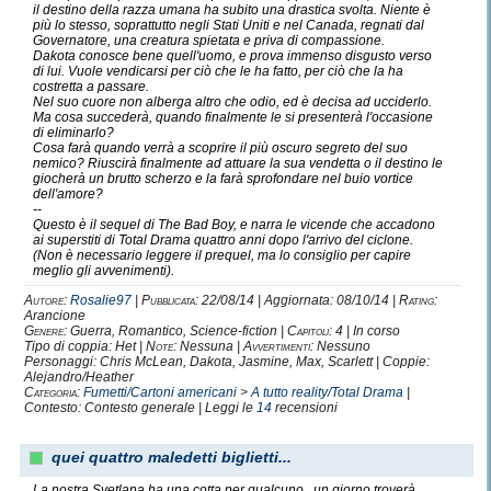
il destino della razza umana ha subito una drastica svolta. Niente è
più lo stesso, soprattutto negli Stati Uniti e nel Canada, regnati dal
Governatore, una creatura spietata e priva di compassione.
Dakota conosce bene quell'uomo, e prova immenso disgusto verso
di lui. Vuole vendicarsi per ciò che le ha fatto, per ciò che la ha
costretta a passare.
Nel suo cuore non alberga altro che odio, ed è decisa ad ucciderlo.
Ma cosa succederà, quando finalmente le si presenterà l'occasione
di eliminarlo?
Cosa farà quando verrà a scoprire il più oscuro segreto del suo
nemico? Riuscirà finalmente ad attuare la sua vendetta o il destino le
giocherà un brutto scherzo e la farà sprofondare nel buio vortice
dell'amore?
--
Questo è il sequel di The Bad Boy, e narra le vicende che accadono
ai superstiti di Total Drama quattro anni dopo l'arrivo del ciclone.
(Non è necessario leggere il prequel, ma lo consiglio per capire
meglio gli avvenimenti).
Autore:
Rosalie97
|
Pubblicata:
22/08/14 | Aggiornata: 08/10/14 |
Rating:
Arancione
Genere:
Guerra, Romantico, Science-fiction |
Capitoli:
4 | In corso
Tipo di coppia: Het |
Note:
Nessuna |
Avvertimenti:
Nessuno
Personaggi: Chris McLean, Dakota, Jasmine, Max, Scarlett | Coppie:
Alejandro/Heather
Categoria:
Fumetti/Cartoni americani
>
A tutto reality/Total Drama
|
Contesto: Contesto generale | Leggi le
14
recensioni
quei quattro maledetti biglietti...
La nostra Svetlana ha una cotta per qualcuno...un giorno troverà