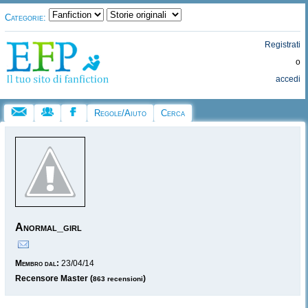
Categorie:
Registrati
o
accedi
Regole/Aiuto
Cerca
Anormal_girl
Membro dal:
23/04/14
Recensore Master (
)
863 recensioni