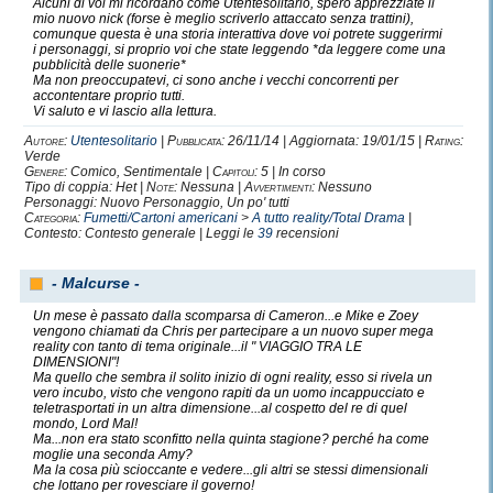
Alcuni di voi mi ricordano come Utentesolitario, spero apprezziate il
mio nuovo nick (forse è meglio scriverlo attaccato senza trattini),
comunque questa è una storia interattiva dove voi potrete suggerirmi
i personaggi, si proprio voi che state leggendo *da leggere come una
pubblicità delle suonerie*
Ma non preoccupatevi, ci sono anche i vecchi concorrenti per
accontentare proprio tutti.
Vi saluto e vi lascio alla lettura.
Autore:
Utentesolitario
|
Pubblicata:
26/11/14 | Aggiornata: 19/01/15 |
Rating:
Verde
Genere:
Comico, Sentimentale |
Capitoli:
5 | In corso
Tipo di coppia: Het |
Note:
Nessuna |
Avvertimenti:
Nessuno
Personaggi: Nuovo Personaggio, Un po' tutti
Categoria:
Fumetti/Cartoni americani
>
A tutto reality/Total Drama
|
Contesto: Contesto generale | Leggi le
39
recensioni
- Malcurse -
Un mese è passato dalla scomparsa di Cameron...e Mike e Zoey
vengono chiamati da Chris per partecipare a un nuovo super mega
reality con tanto di tema originale...il " VIAGGIO TRA LE
DIMENSIONI"!
Ma quello che sembra il solito inizio di ogni reality, esso si rivela un
vero incubo, visto che vengono rapiti da un uomo incappucciato e
teletrasportati in un altra dimensione...al cospetto del re di quel
mondo, Lord Mal!
Ma...non era stato sconfitto nella quinta stagione? perché ha come
moglie una seconda Amy?
Ma la cosa più scioccante e vedere...gli altri se stessi dimensionali
che lottano per rovesciare il governo!