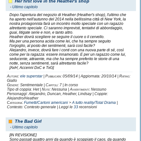
Her first love in the Heather's shop
-
Ultimo capitolo
Dopo l'apertura del negozio di Heather (Heather's shop), l'ultimo che
ha aperto nell'autunno del 2014 nella bellissima città di New York, la
nostra protagonista farà un incontro molto speciale con un ragazzo
altrettanto speciale. Ci saranno imprevisti, tentativi di abbordaggio,
guai, litigate serie e non, e tanto altro.
Heather dovrà scegliere se seguire il cuore o il cervello.
Ma per una persona acida come lei, che ha sempre seguito
l'orgoglio, al posto dei sentimenti, sarà così facile?
Alejandro, invece, dovrà fare i conti con una nuova parte di sé, così
come per la ragazza: essere innamorato. E per un ragazzo come lui,
seducente, attraente, ma che ha sempre preferito le storie di una
notte, senza sentimenti, sarà altrettanto facile?
[AxH; Accenni DxC e TxG]
Autore:
ele superstar
|
Pubblicata:
05/09/14 | Aggiornata: 20/10/14 |
Rating:
Giallo
Genere:
Sentimentale |
Capitoli:
7 | In corso
Tipo di coppia: Het |
Note:
Nessuna |
Avvertimenti:
Nessuno
Personaggi: Alejandro, Duncan, Heather, Lindsay | Coppie:
Alejandro/Heather
Categoria:
Fumetti/Cartoni americani
>
A tutto reality/Total Drama
|
Contesto: Contesto generale | Leggi le
33
recensioni
The Bad Girl
-
Ultimo capitolo
[IN REVISIONE]
Sono passati quattro anni da quando è scoppiato il caos, da quando