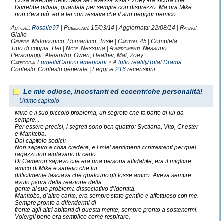
Cosa avrebbe detto Mike se l'avesse vista? Zoey era sicura che
l'avrebbe odiata, guardata per sempre con disprezzo. Ma ora Mike
non c'era più, ed a lei non restava che il suo peggior nemico.
Autore:
Rosalie97
|
Pubblicata:
15/03/14 | Aggiornata: 22/08/14 |
Rating:
Giallo
Genere:
Malinconico, Romantico, Triste |
Capitoli:
45 | Completa
Tipo di coppia: Het |
Note:
Nessuna |
Avvertimenti:
Nessuno
Personaggi: Alejandro, Gwen, Heather, Mal, Zoey
Categoria:
Fumetti/Cartoni americani
>
A tutto reality/Total Drama
|
Contesto: Contesto generale | Leggi le
216
recensioni
Le mie odiose, incostanti ed eccentriche personalità!
-
Ultimo capitolo
Mike e il suo piccolo problema, un segreto che fa parte di lui da
sempre...
Per essere precisi, i segreti sono ben quattro: Svetlana, Vito, Chester
e Manitoba.
Dal capitolo sedici:
Non sapevo a cosa credere, e i miei sentimenti contrastanti per quei
ragazzi non aiutavano di certo.
Di Cameron sapevo che era una persona affidabile, era il migliore
amico di Mike e sapevo che lui
difficilmente lasciava che qualcuno gli fosse amico. Aveva sempre
avuto paura della reazione della
gente al suo problema dissociativo d’identità.
Manitoba, d’altro canto, era sempre stato gentile e affettuoso con me.
Sempre pronto a difendermi di
fronte agli altri abitanti di questa mente, sempre pronto a sostenermi.
Volergli bene era semplice come respirare.