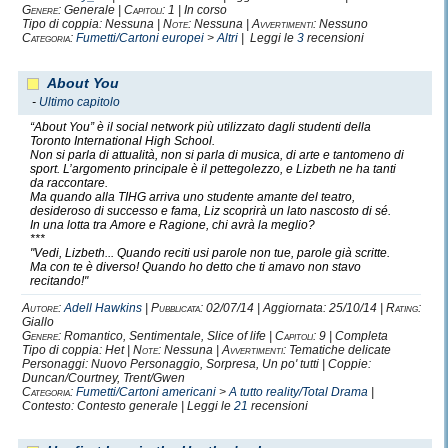
Genere:
Generale |
Capitoli:
1 | In corso
Tipo di coppia: Nessuna |
Note:
Nessuna |
Avvertimenti:
Nessuno
Categoria:
Fumetti/Cartoni europei
>
Altri
| Leggi le
3
recensioni
About You
-
Ultimo capitolo
“About You” è il social network più utilizzato dagli studenti della
Toronto International High School.
Non si parla di attualità, non si parla di musica, di arte e tantomeno di
sport. L’argomento principale è il pettegolezzo, e Lizbeth ne ha tanti
da raccontare.
Ma quando alla TIHG arriva uno studente amante del teatro,
desideroso di successo e fama, Liz scoprirà un lato nascosto di sé.
In una lotta tra Amore e Ragione, chi avrà la meglio?
***
"Vedi, Lizbeth... Quando reciti usi parole non tue, parole già scritte.
Ma con te è diverso! Quando ho detto che ti amavo non stavo
recitando!"
Autore:
Adell Hawkins
|
Pubblicata:
02/07/14 | Aggiornata: 25/10/14 |
Rating:
Giallo
Genere:
Romantico, Sentimentale, Slice of life |
Capitoli:
9 | Completa
Tipo di coppia: Het |
Note:
Nessuna |
Avvertimenti:
Tematiche delicate
Personaggi: Nuovo Personaggio, Sorpresa, Un po' tutti | Coppie:
Duncan/Courtney, Trent/Gwen
Categoria:
Fumetti/Cartoni americani
>
A tutto reality/Total Drama
|
Contesto: Contesto generale | Leggi le
21
recensioni