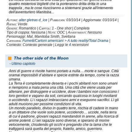
quattro misteriosi biglietti che la porteranno dritta dritta in una
trappola , ma le cose riusciranno a sistemarsi grazie all'intervento
dell'avventuriero Manitoba...
Autore:
alter gletras d_ice
|
Pubblicata:
03/10/14 | Aggiornata: 03/10/14 |
Rating:
Verde
Genere:
Romantico |
Capitoli:
1 - One shot | Completa
Tipo di coppia: Nessuna |
Note:
OOC |
Avvertimenti:
Nessuno
Personaggi: Mal, Manitoba Smith, Svetlana
Categoria:
Fumetti/Cartoni americani
>
A tutto reality/Total Drama
|
Contesto: Contesto generale | Leggi le
4
recensioni
The other side of the Moon
-
Ultimo capitolo
Anni di guerre e rivolte hanno portato a nulla… morte e sangue. Città
oramai impossibili d’abitare e specie estinte da tempo, come la razza
umana.
La Terra è completamente deserta e i pochi abitanti non sono umani
e riempiono a mala pena una città. Una città che viene usata per
allenare, per distruggere e uccidere, dove i bambini non conoscono i
loro genitori e vagano da soli, cercando qualcosa in luoghi rivoltanti
o uccidendo. Lì i ragazzi imbracciano armi e eseguono sacrifici. Lì gli
adulti muoiono per pessime condizioni di vita.
Un mondo parallelo, diviso in quattro terre, rischia di cadere in mano
a un dittatore che vuole solo potere, uccidendo… uccide, nella terra
di cui è padrone, giovani ragazzi mandandoli in arene, alla ricerca di
anime potenti. Lì sei ragazze sono diverse, e sperano di morire
velocemente, chiudendo gli occhi e pregando che la lama che le
trafiggerà sarà quella del proprio, fratello, amico, guerriero.