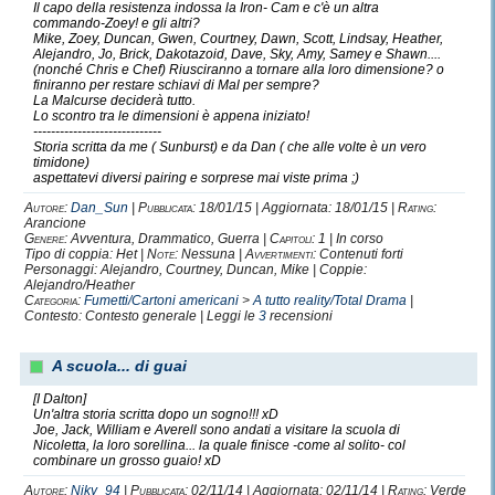
Il capo della resistenza indossa la Iron- Cam e c'è un altra
commando-Zoey! e gli altri?
Mike, Zoey, Duncan, Gwen, Courtney, Dawn, Scott, Lindsay, Heather,
Alejandro, Jo, Brick, Dakotazoid, Dave, Sky, Amy, Samey e Shawn....
(nonché Chris e Chef) Riusciranno a tornare alla loro dimensione? o
finiranno per restare schiavi di Mal per sempre?
La Malcurse deciderà tutto.
Lo scontro tra le dimensioni è appena iniziato!
-----------------------------
Storia scritta da me ( Sunburst) e da Dan ( che alle volte è un vero
timidone)
aspettatevi diversi pairing e sorprese mai viste prima ;)
Autore:
Dan_Sun
|
Pubblicata:
18/01/15 | Aggiornata: 18/01/15 |
Rating:
Arancione
Genere:
Avventura, Drammatico, Guerra |
Capitoli:
1 | In corso
Tipo di coppia: Het |
Note:
Nessuna |
Avvertimenti:
Contenuti forti
Personaggi: Alejandro, Courtney, Duncan, Mike | Coppie:
Alejandro/Heather
Categoria:
Fumetti/Cartoni americani
>
A tutto reality/Total Drama
|
Contesto: Contesto generale | Leggi le
3
recensioni
A scuola... di guai
[I Dalton]
Un'altra storia scritta dopo un sogno!!! xD
Joe, Jack, William e Averell sono andati a visitare la scuola di
Nicoletta, la loro sorellina... la quale finisce -come al solito- col
combinare un grosso guaio! xD
Autore:
Niky_94
|
Pubblicata:
02/11/14 | Aggiornata: 02/11/14 |
Rating:
Verde