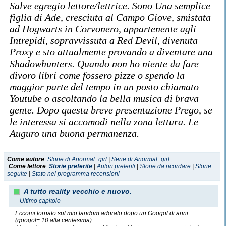
Salve egregio lettore/lettrice
. Sono Una semplice
figlia di Ade, cresciuta al Campo Giove, smistata
ad Hogwarts in Corvonero, appartenente agli
Intrepidi, sopravvissuta a Red Devil, divenuta
Proxy e sto attualmente provando a diventare una
Shadowhunters. Quando non ho niente da fare
divoro libri come fossero pizze o spendo la
maggior parte del tempo in un posto chiamato
Youtube o ascoltando la bella musica di brava
gente. Dopo questa breve presentazione Prego, se
le interessa si accomodi nella zona lettura. Le
Auguro una buona permanenza.
Come autore
:
Storie di Anormal_girl
|
Serie di Anormal_girl
Come lettore
:
Storie preferite
|
Autori preferiti
|
Storie da ricordare
|
Storie
seguite
|
Stato nel programma recensioni
A tutto reality vecchio e nuovo.
-
Ultimo capitolo
Eccomi tornato sul mio fandom adorato dopo un Googol di anni
(googol= 10 alla centesima)