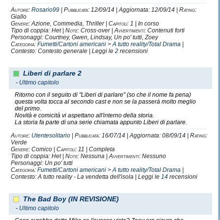
Autore:
Rosario99
|
Pubblicata:
12/09/14 | Aggiornata: 12/09/14 |
Rating:
Giallo
Genere:
Azione, Commedia, Thriller |
Capitoli:
1 | In corso
Tipo di coppia: Het |
Note:
Cross-over |
Avvertimenti:
Contenuti forti
Personaggi: Courtney, Gwen, Lindsay, Un po' tutti, Zoey
Categoria:
Fumetti/Cartoni americani
>
A tutto reality/Total Drama
|
Contesto: Contesto generale | Leggi le
2
recensioni
Liberi di parlare 2
-
Ultimo capitolo
Ritorno con il seguito di "Liberi di parlare" (so che il nome fa pena)
questa volta tocca al secondo cast e non se la passerà molto meglio
del primo.
Novità e comicità vi aspettano all'interno della storia.
La storia fa parte di una serie chiamata appunto Liberi di parlare.
Autore:
Utentesolitario
|
Pubblicata:
16/07/14 | Aggiornata: 08/09/14 |
Rating:
Verde
Genere:
Comico |
Capitoli:
11 | Completa
Tipo di coppia: Het |
Note:
Nessuna |
Avvertimenti:
Nessuno
Personaggi: Un po' tutti
Categoria:
Fumetti/Cartoni americani
>
A tutto reality/Total Drama
|
Contesto: A tutto reality - La vendetta dell'isola | Leggi le
14
recensioni
The Bad Boy (IN REVISIONE)
-
Ultimo capitolo