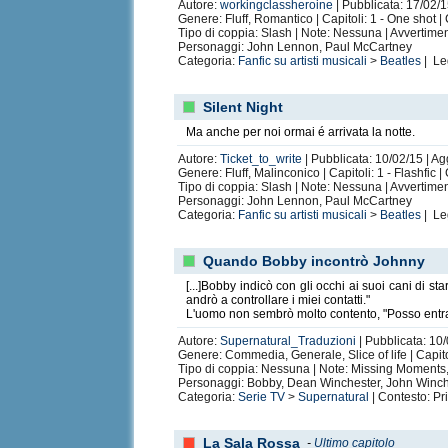
Autore:
workingclassheroine
| Pubblicata: 17/02/1
Genere: Fluff, Romantico | Capitoli: 1 - One shot 
Tipo di coppia: Slash | Note: Nessuna | Avvertime
Personaggi: John Lennon, Paul McCartney
Categoria:
Fanfic su artisti musicali
>
Beatles
| Le
Silent Night
Ma anche per noi ormai é arrivata la notte.
Autore:
Ticket_to_write
| Pubblicata: 10/02/15 | Ag
Genere: Fluff, Malinconico | Capitoli: 1 - Flashfic 
Tipo di coppia: Slash | Note: Nessuna | Avvertime
Personaggi: John Lennon, Paul McCartney
Categoria:
Fanfic su artisti musicali
>
Beatles
| Le
Quando Bobby incontrò Johnny
[...]Bobby indicò con gli occhi ai suoi cani di st
andrò a controllare i miei contatti."
L'uomo non sembrò molto contento, "Posso entrare?
Autore:
Supernatural_Traduzioni
| Pubblicata: 10/
Genere: Commedia, Generale, Slice of life | Capito
Tipo di coppia: Nessuna | Note: Missing Moments,
Personaggi: Bobby, Dean Winchester, John Winc
Categoria:
Serie TV
>
Supernatural
| Contesto: Pri
La Sala Rossa
-
Ultimo capitolo