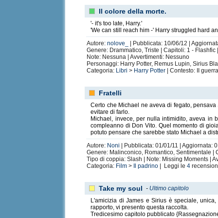
Il colore della morte.
'- it's too late, Harry.'
'We can still reach him -' Harry struggled hard an
Autore:
nolove_
| Pubblicata: 10/06/12 | Aggiornat
Genere: Drammatico, Triste | Capitoli: 1 - Flashfic
Note: Nessuna | Avvertimenti: Nessuno
Personaggi: Harry Potter, Remus Lupin, Sirius Bl
Categoria:
Libri
>
Harry Potter
| Contesto: II guerr
Fratelli
Certo che Michael ne aveva di fegato, pensava So
evitare di farlo.
Michael, invece, per nulla intimidito, aveva in b
compleanno di Don Vito. Quel momento di gioia 
potuto pensare che sarebbe stato Michael a distr
Autore:
Noni
| Pubblicata: 01/01/11 | Aggiornata: 
Genere: Malinconico, Romantico, Sentimentale | C
Tipo di coppia: Slash | Note: Missing Moments | 
Categoria:
Film
>
Il padrino
| Leggi le
4
recension
Take my soul
-
Ultimo capitolo
L'amicizia di James e Sirius è speciale, unica,
rapporto, vi presento questa raccolta.
Tredicesimo capitolo pubblicato {Rassegnazion