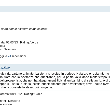
a sono boiate effimere come le tette!”
nata: 01/03/13 | Rating: Verde
pleta
nti: Nessuno
ggi le
24
recensioni
capitolo
ica da cartone animato. La storia si svolge in periodo Natalizio e ruota intorno 
 Polo Nord con la speranza che quest'anno, per la prima volta dopo molto tempo, 
 del protagonista, che non ha atteggiamenti tipici di un bambino di sette anni... o
troppo sul serio la storia, scritta principalmente per divertimento; devo inoltre av
 che la troverete lo stesso coinvolgente.
ornata: 08/11/12 | Rating: Giallo
imenti: Nessuno
ecensioni