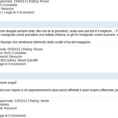
ggiornata: 19/04/13 | Rating: Rosso
ot | Completa
i: Nessuno
n
| Leggi le
4
recensioni
e sbaglia sempre tutto. Ma non te la prendere, resta solo perché è il migliore.. - Fu 
i ho insegnato come prendere una fottuta chitarra, io gli ho insegnato come suonare,
 George che sembrava intimorito dallo scatto d’ira del maggiore.
rnata: 05/04/13 | Rating: Rosso
One shot | Completa
timenti: Nessuno
cCartney, Stuart Sutcliffe
ggi le
8
recensioni
rivere angst".
i per capire a chi appartenessero quei passi affrettati e quel respiro affannato, 
ggiornata: 13/03/13 | Rating: Verde
ompleta
nti: Nessuno
ggi le
5
recensioni