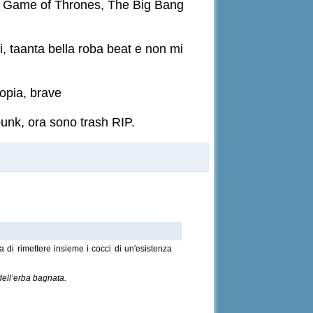
s, Game of Thrones, The Big Bang
li, taanta bella roba beat e non mi
topia, brave
nk, ora sono trash RIP.
ta di rimettere insieme i cocci di un'esistenza
 dell’erba bagnata.