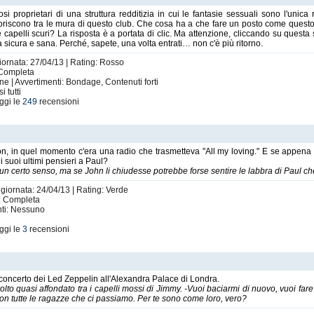
proprietari di una struttura redditizia in cui le fantasie sessuali sono l'unica r
oriscono tra le mura di questo club. Che cosa ha a che fare un posto come questo
 capelli scuri? La risposta è a portata di clic. Ma attenzione, cliccando su questa 
a sicura e sana. Perché, sapete, una volta entrati… non c'è più ritorno.
iornata: 27/04/13 | Rating: Rosso
| Completa
e | Avvertimenti: Bondage, Contenuti forti
 tutti
ggi le
249
recensioni
, in quel momento c'era una radio che trasmetteva "All my loving." E se appena 
i suoi ultimi pensieri a Paul?
 un certo senso, ma se John li chiudesse potrebbe forse sentire le labbra di Paul c
ggiornata: 24/04/13 | Rating: Verde
 | Completa
nti: Nessuno
ggi le
3
recensioni
 concerto dei Led Zeppelin all'Alexandra Palace di Londra.
 volto quasi affondato tra i capelli mossi di Jimmy. -Vuoi baciarmi di nuovo, vuoi f
n tutte le ragazze che ci passiamo. Per te sono come loro, vero?