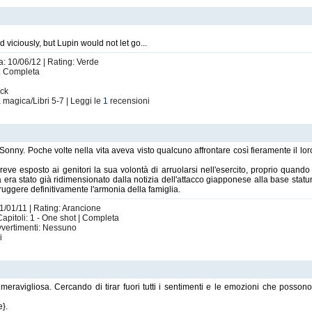
d viciously, but Lupin would not let go...
a: 10/06/12 | Rating: Verde
 | Completa
ack
a magica/Libri 5-7 | Leggi le
1
recensioni
nny. Poche volte nella vita aveva visto qualcuno affrontare così fieramente il lor
reve esposto ai genitori la sua volontà di arruolarsi nell'esercito, proprio quando t
era stato già ridimensionato dalla notizia dell'attacco giapponese alla base sta
uggere definitivamente l'armonia della famiglia.
01/01/11 | Rating: Arancione
apitoli: 1 - One shot | Completa
Avvertimenti: Nessuno
i
 meravigliosa. Cercando di tirar fuori tutti i sentimenti e le emozioni che posson
e}.