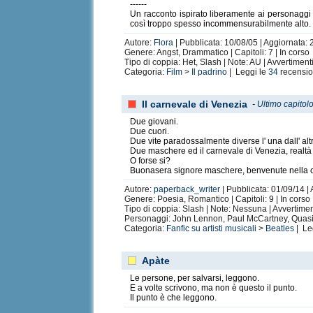
------
Un racconto ispirato liberamente ai personaggi 
così troppo spesso incommensurabilmente alto.
Autore:
Flora
| Pubblicata: 10/08/05 | Aggiornata: 
Genere: Angst, Drammatico | Capitoli: 7 | In corso
Tipo di coppia: Het, Slash | Note: AU | Avvertiment
Categoria:
Film
>
Il padrino
| Leggi le
34
recensio
Il carnevale di Venezia
-
Ultimo capitol
Due giovani.
Due cuori.
Due vite paradossalmente diverse l' una dall' alt
Due maschere ed il carnevale di Venezia, realtà c
O forse si?
Buonasera signore maschere, benvenute nella citt
Autore:
paperback_writer
| Pubblicata: 01/09/14 |
Genere: Poesia, Romantico | Capitoli: 9 | In corso
Tipo di coppia: Slash | Note: Nessuna | Avvertime
Personaggi: John Lennon, Paul McCartney, Quasi 
Categoria:
Fanfic su artisti musicali
>
Beatles
| Le
Apàte
Le persone, per salvarsi, leggono.
E a volte scrivono, ma non è questo il punto.
Il punto è che leggono.