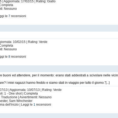
5 | Aggiornata: 17/02/15 | Rating: Giallo
| Completa
nti: Nessuno
ggi le
7
recensioni
giornata: 10/02/15 | Rating: Verde
| Completa
nti: Nessuno
ggi le
8
recensioni
are buoni ed attendere, per il momento: erano stati addestrati a scivolare nelle vici
 I miei ragazzi hanno freddo e siamo stati in viaggio per tutto il giorno."[...]
07/13 | Aggiornata: 10/07/13 | Rating: Verde
li: 1 - One shot | Completa
 Traduzione | Avvertimenti: Nessuno
hester, Sam Winchester
ma dell'inizio | Leggi le
1
recensioni