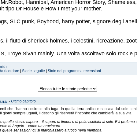
, Mr.Robot, Hannibal, American Horror Story, Shameles
lt tipo Dr House e How I met your mother.
rlings, SLC punk, Boyhood, harry potter, signore degli anel
, il fiuto di sherlock holmes, i celestini, ricreazione, zoo
Troye Sivan mainly. Una volta ascoltavo solo rock e pu
mish
da ricordare
|
Storie seguite
|
Stato nel programma recensioni
iana
-
Ultimo capitolo
enti che l'hanno costretto alla fuga. In quella terra antica e seccata dal sole, ten
 giorni sempre uguali, il destino gli riserverà l'incontro che cambierà la sua vita.
re quello stesso sapore – il sapore di limoni e di pelle scottata al sole. E il profumo
rdente di Angelo – come un bruciatura.
e quelle sensazioni gli si marchiassero a fuoco nella memoria.