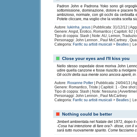
Padron John e Padrona Yoko sono gli orgogliosi 
sottomissione, dominazione, dolore e piacere fi
ambizioso, normale, con gli occhi da cerbiatta e
Potete cliccare, ma voglio che la vostra scelta si
Autore:
lukinha_jesus
| Pubblicata: 31/12/12 | Agg
Genere: Angst, Erotico, Romantico | Capitoli: 62 
Tipo di coppia: Slash | Note: AU, Lemon, Traduzion
Personaggi: John Lennon , Paul McCartney , Quasi
Categoria:
Fanfic su artisti musicali
>
Beatles
| Le
Close your eyes and I'll kiss you
Nello stesso ospedale dove moriva John Lennon
udire quella canzone e fosse riuscito a rivolgere 
Gli occhi della sua mente sono ancora aperti, in
Autore:
Roxanne Potter
| Pubblicata: 24/04/13 | A
Genere: Romantico, Triste | Capitoli: 1 - One shot
Tipo di coppia: Slash | Note: Nessuna | Avvertime
Personaggi: John Lennon , Paul McCartney
Categoria:
Fanfic su artisti musicali
>
Beatles
| Le
Nothing could be better
Jimbert ambientata nel Natale del 1972, dopo il
-Cosa hai intenzione di fare ora?- disse, con il
sarà tutto nuovamente sparito. Come facciamo co