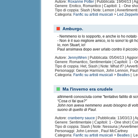
Autore:
Roxanne Potter
| Pubblicata: 19/04/13 | A
Genere: Erotico, Romantico | Capitoli: 1 - One sh
Tipo di coppia: Slash | Note: Lemon | Avvertiment
Categoria:
Fanfic su artisti musicali
>
Led Zeppeli
Amburgo.
- Nemmeno io lo sopporto, e anche io ho notato ch
- Non è il suo migliore amico, io lo sono! Io gl
io, non Stuart, io!
Paul ansimava dopo aver urlato contro il piccolo
Autore:
JennyWren
| Pubblicata: 05/04/13 | Aggio
Genere: Romantico, Sentimentale | Capitoli: 1 - 
Tipo di coppia: Het, Slash | Note: What if? | Avver
Personaggi: George Harrison, John Lennon, Paul M
Categoria:
Fanfic su artisti musicali
>
Beatles
| Le
Ma l'inverno era crudele
altrimenti conosciuta come "tentativo fallito di sc
“Cosa ci fai qua?”
John non aveva nemmeno avuto bisogno di voltars
suono di quello di Paul.
Autore:
cranberry sauce
| Pubblicata: 13/03/13 | A
Genere: Sentimentale | Capitoli: 1 - One shot | C
Tipo di coppia: Slash | Note: Nessuna | Avvertime
Personaggi: John Lennon , Paul McCartney
Categoria:
Fanfic su artisti musicali
>
Beatles
| Le