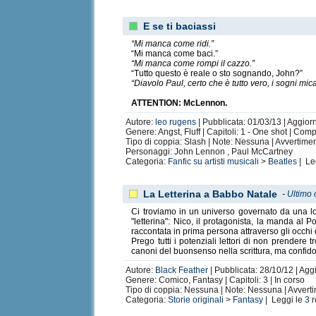
E se ti baciassi
“Mi manca come ridi.”
“Mi manca come baci.”
“Mi manca come rompi il cazzo.”
“Tutto questo è reale o sto sognando, John?”
“Diavolo Paul, certo che è tutto vero, i sogni mic
ATTENTION: McLennon.
Autore:
leo rugens
| Pubblicata: 01/03/13 | Aggior
Genere: Angst, Fluff | Capitoli: 1 - One shot | Com
Tipo di coppia: Slash | Note: Nessuna | Avvertime
Personaggi: John Lennon , Paul McCartney
Categoria:
Fanfic su artisti musicali
>
Beatles
| Le
La Letterina a Babbo Natale
-
Ultimo 
Ci troviamo in un universo governato da una log
"letterina": Nico, il protagonista, la manda al
raccontata in prima persona attraverso gli occhi
Prego tutti i potenziali lettori di non prendere 
canoni del buonsenso nella scrittura, ma confido
Autore:
Black Feather
| Pubblicata: 28/10/12 | Aggi
Genere: Comico, Fantasy | Capitoli: 3 | In corso
Tipo di coppia: Nessuna | Note: Nessuna | Avvert
Categoria:
Storie originali
>
Fantasy
| Leggi le
3
r