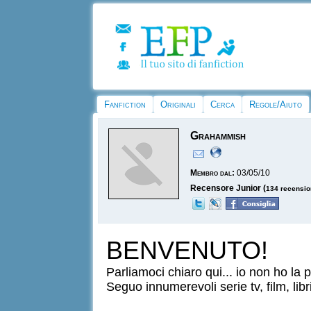
Fanfiction
Originali
Cerca
Regole/Aiuto
Grahammish
Membro dal:
03/05/10
Recensore Junior (
134 recensio
BENVENUTO!
Parliamoci chiaro qui... io non ho la
Seguo innumerevoli serie tv, film, libr