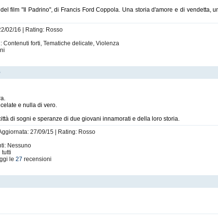
del film "Il Padrino", di Francis Ford Coppola. Una storia d'amore e di vendetta, 
22/02/16 | Rating: Rosso
i: Contenuti forti, Tematiche delicate, Violenza
ni
o
ra.
elate e nulla di vero.
à di sogni e speranze di due giovani innamorati e della loro storia.
 Aggiornata: 27/09/15 | Rating: Rosso
nti: Nessuno
tutti
ggi le
27
recensioni