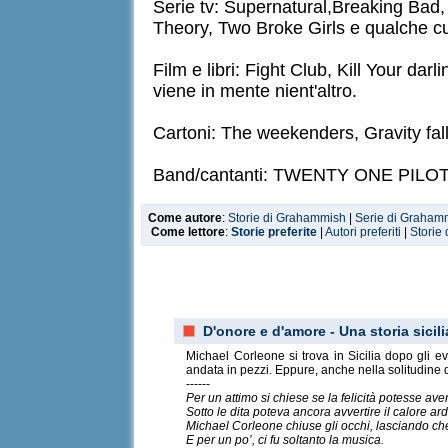
Serie tv: Supernatural,Breaking Bad
Theory, Two Broke Girls e qualche cu
Film e libri: Fight Club, Kill Your da
viene in mente nient'altro.
Cartoni: The weekenders, Gravity falls
Band/cantanti: TWENTY ONE PILOTS, 
Come autore
:
Storie di Grahammish
|
Serie di Graham
Come lettore
:
Storie preferite
|
Autori preferiti
|
Storie 
D'onore e d'amore - Una storia sicil
Michael Corleone si trova in Sicilia dopo gli ev
andata in pezzi. Eppure, anche nella solitudine di
------
Per un attimo si chiese se la felicità potesse ave
Sotto le dita poteva ancora avvertire il calore a
Michael Corleone chiuse gli occhi, lasciando ch
E per un po’, ci fu soltanto la musica.