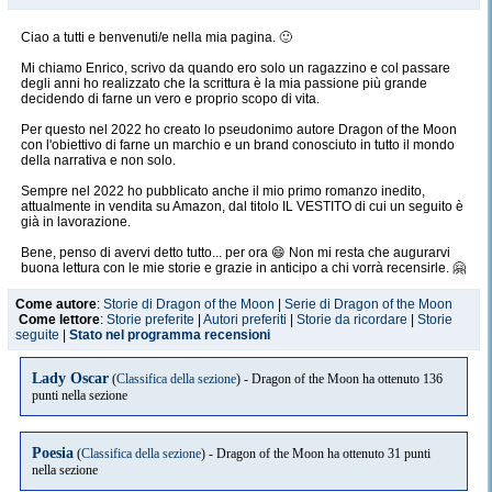
Ciao a tutti e benvenuti/e nella mia pagina. 🙂
Mi chiamo Enrico, scrivo da quando ero solo un ragazzino e col passare
degli anni ho realizzato che la scrittura è la mia passione più grande
decidendo di farne un vero e proprio scopo di vita.
Per questo nel 2022 ho creato lo pseudonimo autore Dragon of the Moon
con l'obiettivo di farne un marchio e un brand conosciuto in tutto il mondo
della narrativa e non solo.
Sempre nel 2022 ho pubblicato anche il mio primo romanzo inedito,
attualmente in vendita su Amazon, dal titolo IL VESTITO di cui un seguito è
già in lavorazione.
Bene, penso di avervi detto tutto... per ora 😄 Non mi resta che augurarvi
buona lettura con le mie storie e grazie in anticipo a chi vorrà recensirle. 🤗
Come autore
:
Storie di Dragon of the Moon
|
Serie di Dragon of the Moon
Come lettore
:
Storie preferite
|
Autori preferiti
|
Storie da ricordare
|
Storie
seguite
|
Stato nel programma recensioni
Lady Oscar
(
Classifica della sezione
) - Dragon of the Moon ha ottenuto 136
punti nella sezione
Poesia
(
Classifica della sezione
) - Dragon of the Moon ha ottenuto 31 punti
nella sezione