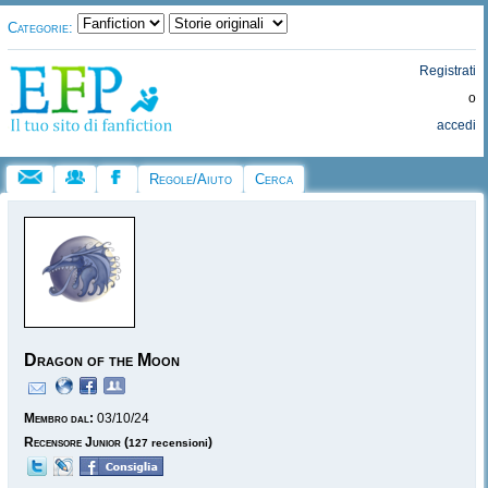
Categorie:
Registrati
o
accedi
Regole/Aiuto
Cerca
Dragon of the Moon
Membro dal:
03/10/24
Recensore Junior
(
)
127 recensioni