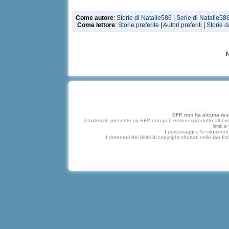
Come autore
:
Storie di Natalie586
|
Serie di Natalie58
Come lettore
:
Storie preferite
|
Autori preferiti
|
Storie d
N
EFP non ha alcuna respo
Il materiale presente su EFP non può essere riprodotto altrove
limiti 
I personaggi e le situazioni 
I detentori dei diritti di copyright sfruttati nelle f