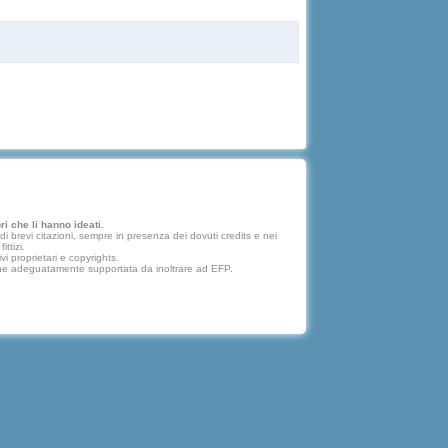
i che li hanno ideati.
 brevi citazioni, sempre in presenza dei dovuti credits e nei
ttizi.
vi proprietari e copyrights.
lazione adeguatamente supportata da inoltrare ad EFP.