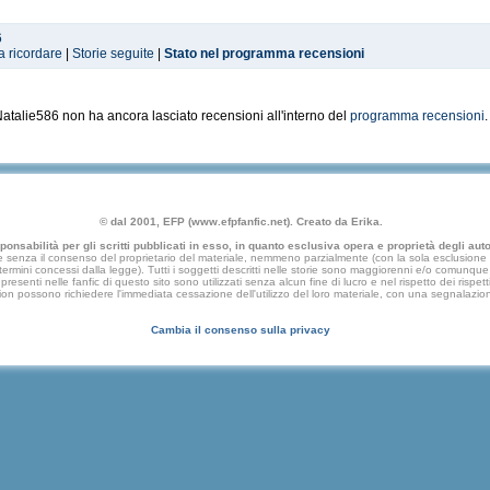
6
a ricordare
|
Storie seguite
|
Stato nel programma recensioni
atalie586 non ha ancora lasciato recensioni all'interno del
programma recensioni
.
© dal 2001, EFP (www.efpfanfic.net). Creato da Erika.
nsabilità per gli scritti pubblicati in esso, in quanto esclusiva opera e proprietà degli autor
 senza il consenso del proprietario del materiale, nemmeno parzialmente (con la sola esclusione di
e termini concessi dalla legge). Tutti i soggetti descritti nelle storie sono maggiorenni e/o comunque fi
presenti nelle fanfic di questo sito sono utilizzati senza alcun fine di lucro e nel rispetto dei rispetti
an fiction possono richiedere l'immediata cessazione dell'utilizzo del loro materiale, con una segna
Cambia il consenso sulla privacy