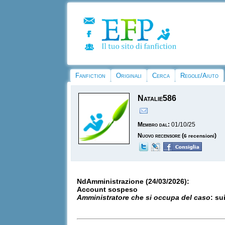
Fanfiction
Originali
Cerca
Regole/Aiuto
Natalie586
Membro dal:
01/10/25
Nuovo recensore
(
)
6 recensioni
NdAmministrazione (24/03/2026):
Account sospeso
Amministratore che si occupa del caso
: su