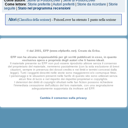
Come autore
:
Storie di PoisonLover
|
Serie di PoisonLover
Come lettore
:
Storie preferite
|
Autori preferiti
|
Storie da ricordare
|
Storie
seguite
|
Stato nel programma recensioni
Altri
(
Classifica della sezione
) - PoisonLover ha ottenuto 1 punto nella sezione
© dal 2001, EFP (www.efpfanfic.net). Creato da Erika.
EFP non ha alcuna responsabilità per gli scritti pubblicati in esso, in quanto
esclusiva opera e proprietà degli autori che li hanno ideati.
Il materiale presente su EFP non può essere riprodotto altrove senza il consenso
del proprietario del materiale, nemmeno parzialmente (con la sola esclusione di brevi
citazioni, sempre in presenza dei dovuti credits e nei limiti e termini concessi dalla
legge). Tutti i soggetti descritti nelle storie sono maggiorenni e/o comunque fittizi.
I personaggi e le situazioni presenti nelle fanfic di questo sito sono utilizzati senza
alcun fine di lucro e nel rispetto dei rispettivi proprietari e copyrights.
I detentori dei diritti di copyright sfruttati nelle fan fiction possono richiedere
l'immediata cessazione dell'utilizzo del loro materiale, con una segnalazione
adeguatamente supportata da inoltrare ad EFP.
Cambia il consenso sulla privacy