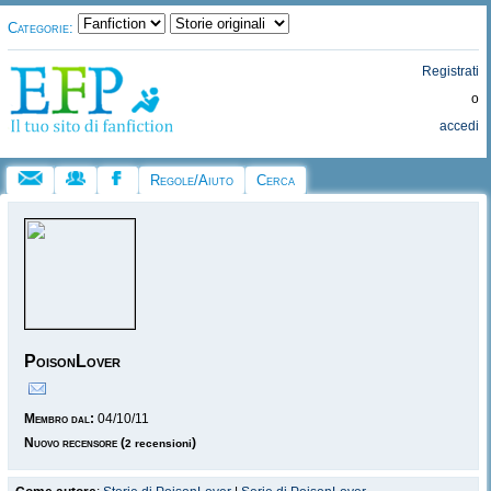
Categorie:
Registrati
o
accedi
Regole/Aiuto
Cerca
PoisonLover
Membro dal:
04/10/11
Nuovo recensore
(
)
2 recensioni