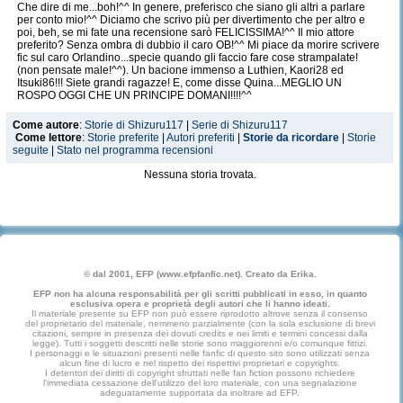
Che dire di me...boh!^^ In genere, preferisco che siano gli altri a parlare
per conto mio!^^ Diciamo che scrivo più per divertimento che per altro e
poi, beh, se mi fate una recensione sarò FELICISSIMA!^^ Il mio attore
preferito? Senza ombra di dubbio il caro OB!^^ Mi piace da morire scrivere
fic sul caro Orlandino...specie quando gli faccio fare cose strampalate!
(non pensate male!^^). Un bacione immenso a Luthien, Kaori28 ed
Itsuki86!!! Siete grandi ragazze! E, come disse Quina...MEGLIO UN
ROSPO OGGI CHE UN PRINCIPE DOMANI!!!!^^
Come autore
:
Storie di Shizuru117
|
Serie di Shizuru117
Come lettore
:
Storie preferite
|
Autori preferiti
|
Storie da ricordare
|
Storie
seguite
|
Stato nel programma recensioni
Nessuna storia trovata.
© dal 2001, EFP (www.efpfanfic.net). Creato da Erika.
EFP non ha alcuna responsabilità per gli scritti pubblicati in esso, in quanto
esclusiva opera e proprietà degli autori che li hanno ideati.
Il materiale presente su EFP non può essere riprodotto altrove senza il consenso
del proprietario del materiale, nemmeno parzialmente (con la sola esclusione di brevi
citazioni, sempre in presenza dei dovuti credits e nei limiti e termini concessi dalla
legge). Tutti i soggetti descritti nelle storie sono maggiorenni e/o comunque fittizi.
I personaggi e le situazioni presenti nelle fanfic di questo sito sono utilizzati senza
alcun fine di lucro e nel rispetto dei rispettivi proprietari e copyrights.
I detentori dei diritti di copyright sfruttati nelle fan fiction possono richiedere
l'immediata cessazione dell'utilizzo del loro materiale, con una segnalazione
adeguatamente supportata da inoltrare ad EFP.