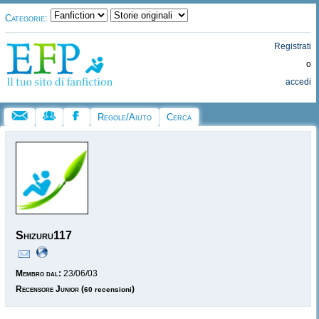
Categorie:
Registrati
o
accedi
Regole/Aiuto
Cerca
Shizuru117
Membro dal:
23/06/03
Recensore Junior
(
)
60 recensioni