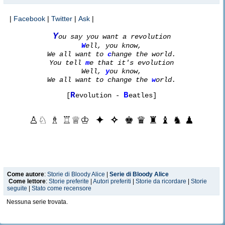
|
Facebook
|
Twitter
|
Ask
|
Y
ou say you want a revolution
W
ell, you know,
We all want to
c
hange the world.
You tell
m
e that it's evolution
Well,
y
ou know,
We all want to change the
w
orld.
R
B
[
evolution -
eatles]
♙♘ ♗ ♖♕♔
✦ ✧
♚ ♛ ♜ ♝ ♞ ♟
Come autore
:
Storie di Bloody Alice
|
Serie di Bloody Alice
Come lettore
:
Storie preferite
|
Autori preferiti
|
Storie da ricordare
|
Storie
seguite
|
Stato come recensore
Nessuna serie trovata.