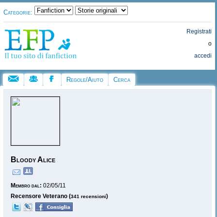
Categorie:
Registrati
o
accedi
Regole/Aiuto
Cerca
Bloody Alice
Membro dal:
02/05/11
Recensore Veterano (
)
341 recensioni