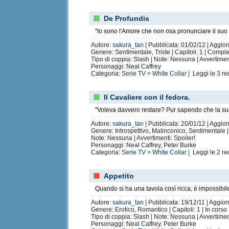
De Profundis
"Io sono l'Amore che non osa pronunciare il suo
Autore:
sakura_tan
| Pubblicata: 01/02/12 | Aggior
Genere: Sentimentale, Triste | Capitoli: 1 | Compl
Tipo di coppia: Slash | Note: Nessuna | Avvertime
Personaggi: Neal Caffrey
Categoria:
Serie TV
>
White Collar
| Leggi le
3
re
Il Cavaliere con il fedora.
"Voleva davvero restare? Pur sapendo che la su
Autore:
sakura_tan
| Pubblicata: 20/01/12 | Aggior
Genere: Introspettivo, Malinconico, Sentimentale |
Note: Nessuna | Avvertimenti: Spoiler!
Personaggi: Neal Caffrey, Peter Burke
Categoria:
Serie TV
>
White Collar
| Leggi le
2
re
Appetito
Quando si ha una tavola così ricca, è impossibil
Autore:
sakura_tan
| Pubblicata: 19/12/11 | Aggior
Genere: Erotico, Romantico | Capitoli: 1 | In corso
Tipo di coppia: Slash | Note: Nessuna | Avvertime
Personaggi: Neal Caffrey, Peter Burke