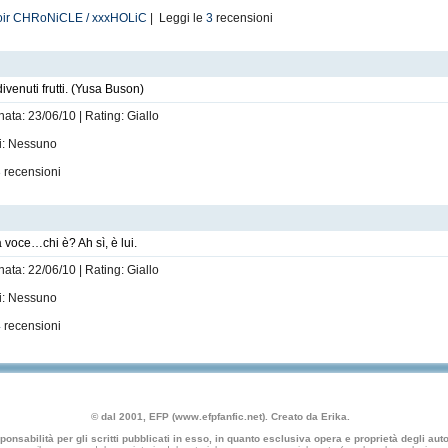
r CHRoNiCLE / xxxHOLiC
| Leggi le
3
recensioni
 divenuti frutti. (Yusa Buson)
nata: 23/06/10 | Rating: Giallo
ti: Nessuno
3
recensioni
 voce…chi è? Ah sì, è lui.
nata: 22/06/10 | Rating: Giallo
ti: Nessuno
4
recensioni
© dal 2001, EFP (www.efpfanfic.net). Creato da Erika.
nsabilità per gli scritti pubblicati in esso, in quanto esclusiva opera e proprietà degli autor