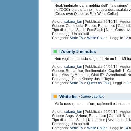
Neal,"inebriato dalla nebbia dell'infatuazione
nell'OOC) lo aiuteranno in questa dura scalata ve
(Cross-over Queer as Folk-White Collar)
Autore:
sakura_tan
| Pubblicata: 20/10/12 | Aggio
Genere: Commedia, Erotico, Romantico | Capitoli: 
Tipo di coppia: Slash, FemSlash | Note: Cross-ove
Personaggi: Un po' tutti
Categoria:
Serie TV
>
White Collar
| Leggi le
12
r
It's only 5 minutes
Non voglio una sesta stagione. Nè un film. Mi bas
Autore:
sakura_tan
| Pubblicata: 24/06/12 | Aggior
Genere: Romantico, Sentimentale | Capitoli: 1 | 
Note: Missing Moments, What if? | Avvertimenti: 
Personaggi: Brian Kinney, Justin Taylor
Categoria:
Serie TV
>
Queer as Folk
| Leggi le
8
r
White lie
-
Ultimo capitolo
Mafia russa, monete d'oro, rapimenti e tanto amo
Autore:
sakura_tan
| Pubblicata: 26/02/12 | Aggior
Genere: Angst, Azione, Romantico | Capitoli: 8 | In
Tipo di coppia: Slash | Note: Lime | Avvertimenti:
Personaggi: Un po' tutti
Categoria:
Serie TV
>
White Collar
| Leggi le
14
r