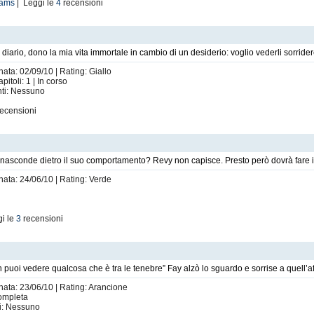
iams
| Leggi le
4
recensioni
o diario, dono la mia vita immortale in cambio di un desiderio: voglio vederli sorride
nata: 02/09/10 | Rating: Giallo
itoli: 1 | In corso
nti: Nessuno
ecensioni
nasconde dietro il suo comportamento? Revy non capisce. Presto però dovrà fare i 
nata: 24/06/10 | Rating: Verde
i le
3
recensioni
on puoi vedere qualcosa che è tra le tenebre” Fay alzò lo sguardo e sorrise a quell’
nata: 23/06/10 | Rating: Arancione
Completa
ti: Nessuno