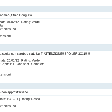
 nome" (Alfred Douglas)
nata: 01/02/12 | Rating: Verde
eta
nti: Nessuno
censioni
a scelta non sarebbe stato Lui?" ATTENZIONE!! SPOILER 3X11!!!!!!
nata: 20/01/12 | Rating: Verde
 Capitoli: 1 - One shot | Completa
censioni
e non approfittarsene.
nata: 19/12/11 | Rating: Rosso
nti: Nessuno