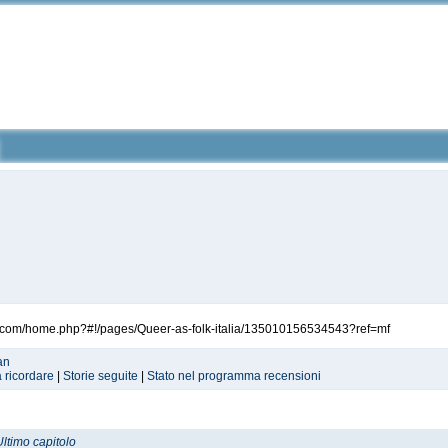
ok.com/home.php?#!/pages/Queer-as-folk-italia/135010156534543?ref=mf
an
a ricordare
|
Storie seguite
|
Stato nel programma recensioni
Ultimo capitolo