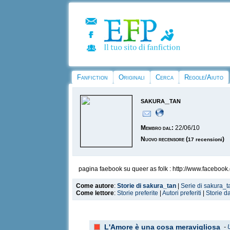
Fanfiction
Originali
Cerca
Regole/Aiuto
sakura_tan
Membro dal:
22/06/10
Nuovo recensore
(
)
17 recensioni
pagina faebook su queer as folk : http://www.facebo
Come autore
:
Storie di sakura_tan
|
Serie di sakura_t
Come lettore
:
Storie preferite
|
Autori preferiti
|
Storie d
L'Amore è una cosa meravigliosa
-