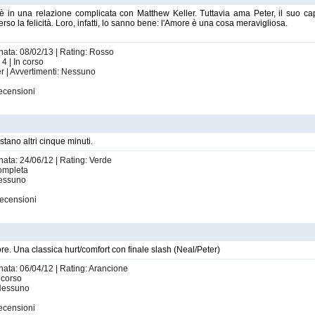
", è in una relazione complicata con Matthew Keller. Tuttavia ama Peter, il suo 
rso la felicità. Loro, infatti, lo sanno bene: l'Amore è una cosa meravigliosa.
rnata: 08/02/13 | Rating: Rosso
4 | In corso
r | Avvertimenti: Nessuno
ecensioni
tano altri cinque minuti.
nata: 24/06/12 | Rating: Verde
Completa
Nessuno
ecensioni
re. Una classica hurt/comfort con finale slash (Neal/Peter)
nata: 06/04/12 | Rating: Arancione
 corso
 Nessuno
ecensioni