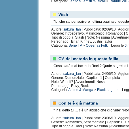
Categoria:
Fanfic su artisti musicali
>
Robbie Will
Wish
"Io, che sto per scrivere l’ultima pagina di quest
Autore:
sakura_tan
| Pubblicata: 02/09/10 | Aggior
Genere: Introspettivo, Malinconico, Romantico | Cap
Tipo di coppia: Slash | Note: Nessuna | Avvertime
Personaggi: Brian Kinney, Justin Taylor
Categoria:
Serie TV
>
Queer as Folk
| Leggi le
6
r
C'è del metodo in questa follia
Cosa starà mai facendo Rock? Quale segreto si 
Autore:
sakura_tan
| Pubblicata: 24/06/10 | Aggior
Genere: Demenziale | Capitoli: 1 | Completa
Note: What if? | Avvertimenti: Nessuno
Personaggi: Revy, Rock
Categoria:
Anime & Manga
>
Black Lagoon
| Legg
Con te è già mattina
“l’hai detto tu … c’è un abisso che ci divide” “N
Autore:
sakura_tan
| Pubblicata: 23/06/10 | Aggior
Genere: Romantico, Sentimentale | Capitoli: 1 | 
Tipo di coppia: Yaoi | Note: Nessuna | Avvertimen