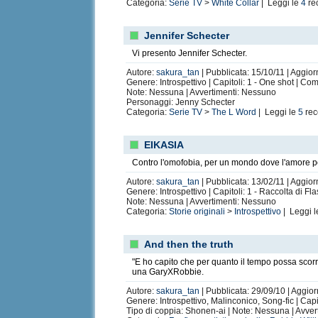
Categoria:
Serie TV
>
White Collar
| Leggi le
4
re
Jennifer Schecter
Vi presento Jennifer Schecter.
Autore:
sakura_tan
| Pubblicata: 15/10/11 | Aggior
Genere: Introspettivo | Capitoli: 1 - One shot | Co
Note: Nessuna | Avvertimenti: Nessuno
Personaggi: Jenny Schecter
Categoria:
Serie TV
>
The L Word
| Leggi le
5
rec
EIKASIA
Contro l'omofobia, per un mondo dove l'amore 
Autore:
sakura_tan
| Pubblicata: 13/02/11 | Aggior
Genere: Introspettivo | Capitoli: 1 - Raccolta di Fla
Note: Nessuna | Avvertimenti: Nessuno
Categoria:
Storie originali
>
Introspettivo
| Leggi 
And then the truth
"E ho capito che per quanto il tempo possa scorr
una GaryXRobbie.
Autore:
sakura_tan
| Pubblicata: 29/09/10 | Aggior
Genere: Introspettivo, Malinconico, Song-fic | Capi
Tipo di coppia: Shonen-ai | Note: Nessuna | Avve