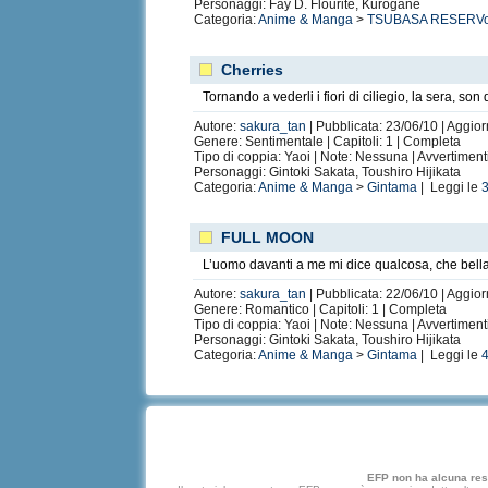
Personaggi: Fay D. Flourite, Kurogane
Categoria:
Anime & Manga
>
TSUBASA RESERVoi
Cherries
Tornando a vederli i fiori di ciliegio, la sera, son
Autore:
sakura_tan
| Pubblicata: 23/06/10 | Aggior
Genere: Sentimentale | Capitoli: 1 | Completa
Tipo di coppia: Yaoi | Note: Nessuna | Avvertimen
Personaggi: Gintoki Sakata, Toushiro Hijikata
Categoria:
Anime & Manga
>
Gintama
| Leggi le
FULL MOON
L’uomo davanti a me mi dice qualcosa, che bella
Autore:
sakura_tan
| Pubblicata: 22/06/10 | Aggior
Genere: Romantico | Capitoli: 1 | Completa
Tipo di coppia: Yaoi | Note: Nessuna | Avvertimen
Personaggi: Gintoki Sakata, Toushiro Hijikata
Categoria:
Anime & Manga
>
Gintama
| Leggi le
EFP non ha alcuna respo