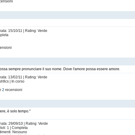
censioni
nata: 15/10/11 | Rating: Verde
mpleta
ensioni
possa sempre pronunciare il suo nome. Dove l'amore possa essere amore.
nata: 13/02/11 | Rating: Verde
shfics | In corso
le
2
recensioni
ere, è solo tempo."
nata: 29/09/10 | Rating: Verde
toli: 1 | Completa
rtimenti: Nessuno