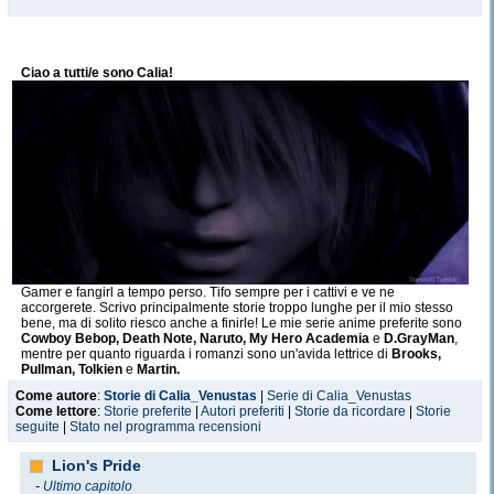
Ciao a tutti/e sono Calia!
Gamer e fangirl a tempo perso. Tifo sempre per i cattivi e ve ne
accorgerete. Scrivo principalmente storie troppo lunghe per il mio stesso
bene, ma di solito riesco anche a finirle! Le mie serie anime preferite sono
Cowboy Bebop, Death Note, Naruto, My Hero Academia
e
D.GrayMan
,
mentre per quanto riguarda i romanzi sono un'avida lettrice di
Brooks,
Pullman, Tolkien
e
Martin.
Come autore
:
Storie di Calia_Venustas
|
Serie di Calia_Venustas
La mia ossessione corrente:
in fissa ormai da tre anni con
Kingdom
Come lettore
:
Storie preferite
|
Autori preferiti
|
Storie da ricordare
|
Storie
Hearts X [Chi] / Union Cross / Back Cover.
seguite
|
Stato nel programma recensioni
Tutte le illustrazioni delle mie storie (incluso il mio avatar!) sono realizzate
dalla bravissima
MalakiaLaGatta!
Lion's Pride
-
Ultimo capitolo