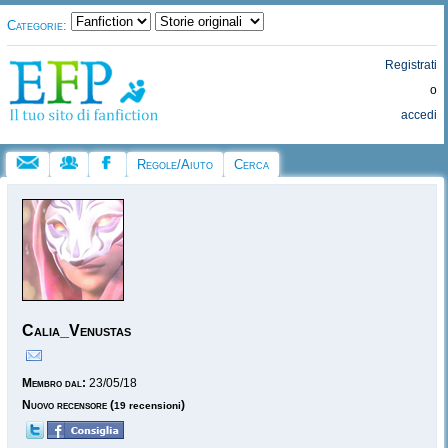
Categorie:
Registrati
o
accedi
Regole/Aiuto
Cerca
Calia_Venustas
Membro dal:
23/05/18
Nuovo recensore
(
)
19 recensioni