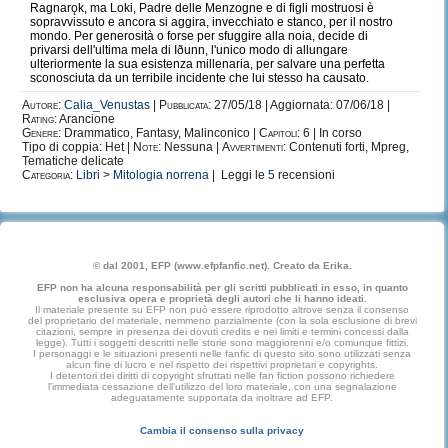
Ragnarǫk, ma Loki, Padre delle Menzogne e di figli mostruosi è
sopravvissuto e ancora si aggira, invecchiato e stanco, per il nostro
mondo. Per generosità o forse per sfuggire alla noia, decide di
privarsi dell'ultima mela di Iðunn, l'unico modo di allungare
ulteriormente la sua esistenza millenaria, per salvare una perfetta
sconosciuta da un terribile incidente che lui stesso ha causato.
Autore:
Calia_Venustas
|
Pubblicata:
27/05/18 | Aggiornata: 07/06/18 |
Rating:
Arancione
Genere:
Drammatico, Fantasy, Malinconico |
Capitoli:
6 | In corso
Tipo di coppia: Het |
Note:
Nessuna |
Avvertimenti:
Contenuti forti, Mpreg,
Tematiche delicate
Categoria:
Libri
>
Mitologia norrena
| Leggi le
5
recensioni
© dal 2001, EFP (www.efpfanfic.net). Creato da Erika.
EFP non ha alcuna responsabilità per gli scritti pubblicati in esso, in quanto
esclusiva opera e proprietà degli autori che li hanno ideati.
Il materiale presente su EFP non può essere riprodotto altrove senza il consenso
del proprietario del materiale, nemmeno parzialmente (con la sola esclusione di brevi
citazioni, sempre in presenza dei dovuti credits e nei limiti e termini concessi dalla
legge). Tutti i soggetti descritti nelle storie sono maggiorenni e/o comunque fittizi.
I personaggi e le situazioni presenti nelle fanfic di questo sito sono utilizzati senza
alcun fine di lucro e nel rispetto dei rispettivi proprietari e copyrights.
I detentori dei diritti di copyright sfruttati nelle fan fiction possono richiedere
l'immediata cessazione dell'utilizzo del loro materiale, con una segnalazione
adeguatamente supportata da inoltrare ad EFP.
Cambia il consenso sulla privacy