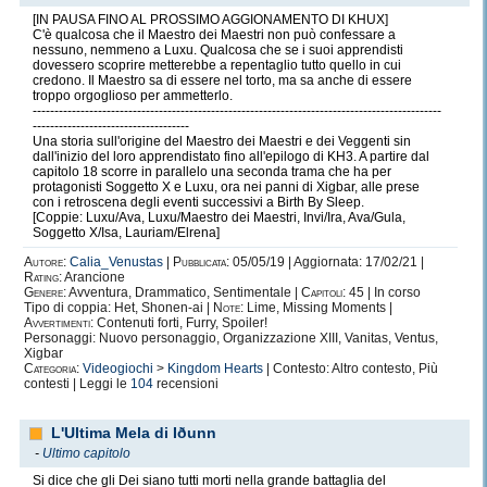
[IN PAUSA FINO AL PROSSIMO AGGIONAMENTO DI KHUX]
C'è qualcosa che il Maestro dei Maestri non può confessare a
nessuno, nemmeno a Luxu. Qualcosa che se i suoi apprendisti
dovessero scoprire metterebbe a repentaglio tutto quello in cui
fall’n
or be for ever
!
arise
credono. Il Maestro sa di essere nel torto, ma sa anche di essere
Awake
"
,
”
troppo orgoglioso per ammetterlo.
----------------------------------------------------------------------------------------------
Destati
agisci
------------------------------------
o cadi
per sempre!
"
"
,
Una storia sull'origine del Maestro dei Maestri e dei Veggenti sin
dall'inizio del loro apprendistato fino all'epilogo di KH3. A partire dal
capitolo 18 scorre in parallelo una seconda trama che ha per
protagonisti Soggetto X e Luxu, ora nei panni di Xigbar, alle prese
con i retroscena degli eventi successivi a Birth By Sleep.
[Coppie: Luxu/Ava, Luxu/Maestro dei Maestri, Invi/Ira, Ava/Gula,
Soggetto X/Isa, Lauriam/Elrena]
Autore:
Calia_Venustas
|
Pubblicata:
05/05/19 | Aggiornata: 17/02/21 |
Rating:
Arancione
Genere:
Avventura, Drammatico, Sentimentale |
Capitoli:
45 | In corso
Tipo di coppia: Het, Shonen-ai |
Note:
Lime, Missing Moments |
Avvertimenti:
Contenuti forti, Furry, Spoiler!
Personaggi: Nuovo personaggio, Organizzazione XIII, Vanitas, Ventus,
Xigbar
Categoria:
Videogiochi
>
Kingdom Hearts
| Contesto: Altro contesto, Più
contesti | Leggi le
104
recensioni
L'Ultima Mela di Iðunn
-
Ultimo capitolo
Si dice che gli Dei siano tutti morti nella grande battaglia del