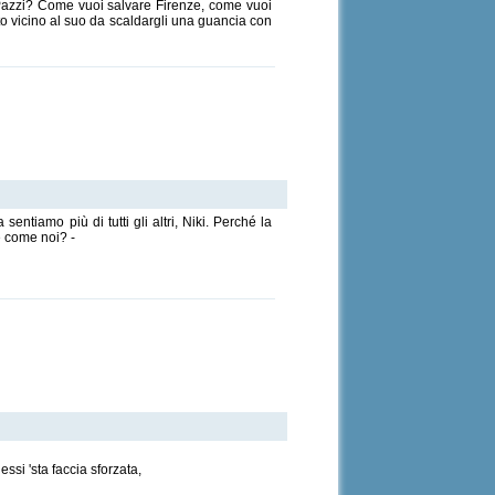
n Pazzi? Come vuoi salvare Firenze, come vuoi
nto vicino al suo da scaldargli una guancia con
entiamo più di tutti gli altri, Niki. Perché la
e come noi? -
ssi 'sta faccia sforzata,