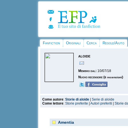
Fanfiction
Originali
Cerca
Regole/Aiuto
aloide
Membro dal:
10/07/18
Nuovo recensore
(
)
6 recensioni
Come autore
:
Storie di aloide
|
Serie di aloide
Come lettore
:
Storie preferite
|
Autori preferiti
|
Storie d
Amentia