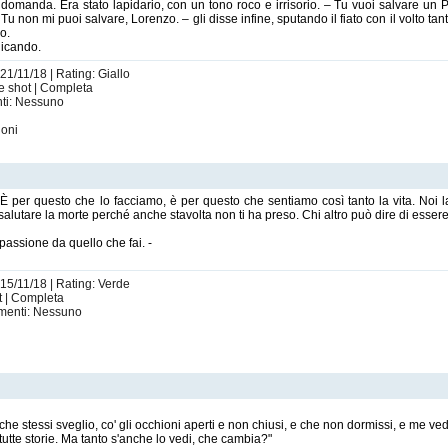
 domanda. Era stato lapidario, con un tono roco e irrisorio. – Tu vuoi salvare u
u non mi puoi salvare, Lorenzo. – gli disse infine, sputando il fiato con il volto ta
po.
licando.
21/11/18 | Rating: Giallo
e shot | Completa
nti: Nessuno
ioni
! È per questo che lo facciamo, è per questo che sentiamo così tanto la vita. Noi la s
 salutare la morte perché anche stavolta non ti ha preso. Chi altro può dire di esser
a passione da quello che fai. -
 15/11/18 | Rating: Verde
t | Completa
imenti: Nessuno
e stessi sveglio, co' gli occhioni aperti e non chiusi, e che non dormissi, e me vede
 tutte storie. Ma tanto s'anche lo vedi, che cambia?"