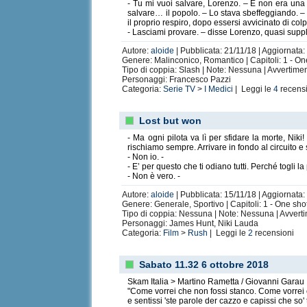
- Tu mi vuoi salvare, Lorenzo. – E non era una
salvare… il popolo. – Lo stava sbeffeggiando. – T
il proprio respiro, dopo essersi avvicinato di col
- Lasciami provare. – disse Lorenzo, quasi supp
Autore:
aloide
| Pubblicata: 21/11/18 | Aggiornata: 
Genere: Malinconico, Romantico | Capitoli: 1 - On
Tipo di coppia: Slash | Note: Nessuna | Avvertime
Personaggi: Francesco Pazzi
Categoria:
Serie TV
>
I Medici
| Leggi le
4
recens
Lost but won
- Ma ogni pilota va lì per sfidare la morte, Niki
rischiamo sempre. Arrivare in fondo al circuito e
- Non io. -
- E’ per questo che ti odiano tutti. Perché togli l
- Non è vero. -
Autore:
aloide
| Pubblicata: 15/11/18 | Aggiornata:
Genere: Generale, Sportivo | Capitoli: 1 - One sho
Tipo di coppia: Nessuna | Note: Nessuna | Avvert
Personaggi: James Hunt, Niki Lauda
Categoria:
Film
>
Rush
| Leggi le
2
recensioni
Sabato 11.32 6 ottobre 2018
Skam Italia > Martino Rametta / Giovanni Garau
"Come vorrei che non fossi stanco. Come vorrei ch
e sentissi 'ste parole der cazzo e capissi che so'