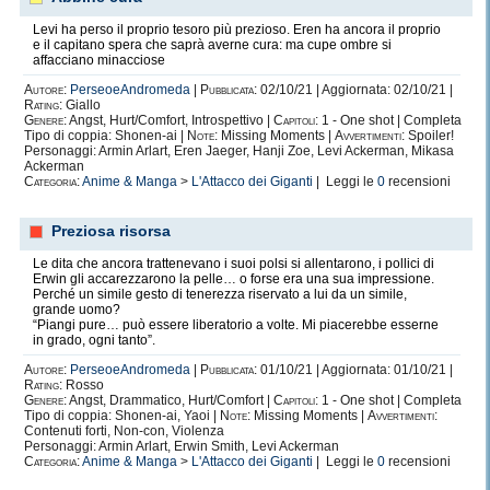
15. Dolci
16. Compleanno
Levi ha perso il proprio tesoro più prezioso. Eren ha ancora il proprio
17. Vacanza
e il capitano spera che saprà averne cura: ma cupe ombre si
18. Gita in montagna
affacciano minacciose
19. Giro in bicicletta
20. Bacio
Autore:
PerseoeAndromeda
|
Pubblicata:
02/10/21 | Aggiornata: 02/10/21 |
Rating:
Giallo
"Prompt a... sentimento" di Lady Atena
Genere:
Angst, Hurt/Comfort, Introspettivo |
Capitoli:
1 - One shot | Completa
Tipo di coppia: Shonen-ai |
Note:
Missing Moments |
Avvertimenti:
Spoiler!
Sad.
Personaggi: Armin Arlart, Eren Jaeger, Hanji Zoe, Levi Ackerman, Mikasa
Ackerman
Sofferenza.
Categoria:
Anime & Manga
>
L'Attacco dei Giganti
| Leggi le
0
recensioni
Pianto.
Preziosa risorsa
Ferita.
.
Tristezza.
Le dita che ancora trattenevano i suoi polsi si allentarono, i pollici di
Erwin gli accarezzarono la pelle… o forse era una sua impressione.
Rabbia omicida.
Perché un simile gesto di tenerezza riservato a lui da un simile,
grande uomo?
Apatia.
.
“Piangi pure… può essere liberatorio a volte. Mi piacerebbe esserne
in grado, ogni tanto”.
Solitudine.
Autore:
PerseoeAndromeda
|
Pubblicata:
01/10/21 | Aggiornata: 01/10/21 |
Inespressività.
Rating:
Rosso
Genere:
Angst, Drammatico, Hurt/Comfort |
Capitoli:
1 - One shot | Completa
Disperazione.
Tipo di coppia: Shonen-ai, Yaoi |
Note:
Missing Moments |
Avvertimenti:
Contenuti forti, Non-con, Violenza
Immobilità.
Personaggi: Armin Arlart, Erwin Smith, Levi Ackerman
Categoria:
Anime & Manga
>
L'Attacco dei Giganti
| Leggi le
0
recensioni
Autolesionismo.