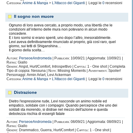
Categoria:
Anime & Manga
>
L'Attacco dei Giganti
| Leggi le
0
recensioni
Violenza.
Legame infranto.
Il sogno non muore
Tempesta.
Ognuno di loro aveva cercato, a proprio modo, una libertà che le
Rimpianto.
condizioni all’interno delle mura non potevano in alcun modo
concedere.
Corsa.
E i loro sorrisi si erano spenti, uno dopo l’altro, inesorabilmente.
Levi aveva definitivamente rinunciato al proprio, già così raro, quel
Unghie.
giorno, sui tetti di Shiganshina…
Il giorno della scelta…
Survive.
Autore:
PerseoeAndromeda
|
Pubblicata:
10/09/21 | Aggiornata: 10/09/21 |
Rating:
Giallo
Annegamento.
Genere:
Angst, Hurt/Comfort, Introspettivo |
Capitoli:
1 - One shot | Completa
Tipo di coppia: Nessuna |
Note:
Missing Moments |
Avvertimenti:
Spoiler!
Terremoto.
Personaggi: Armin Arlart, Levi Ackerman
Categoria:
Anime & Manga
>
L'Attacco dei Giganti
| Leggi le
0
recensioni
Incendio.
Catastrofe.
Distrazione
Foresta.
Dietro l'espressione rude, Levi nasconde un animo nobile ed
Attentato.
empatico, solidale con i compagni. Quando percepisce che uno dei
soldati sta morendo, si distrae nel mezzo dell'azione e questa
Pericolo.
debolezza rischia di essergli fatale
Incidente.
Autore:
PerseoeAndromeda
|
Pubblicata:
08/09/21 | Aggiornata: 08/09/21 |
Rating:
Giallo
Imprevedibile.
Genere:
Drammatico, Guerra, Hurt/Comfort |
Capitoli:
1 - One shot |