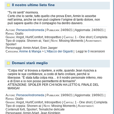
Vuoto.
Il nostro ultimo lieto fine
Tic nervoso.
“Tu mi senti” mormora.
Certo che lo sente, tutto quello che prova Eren, Armin lo assorbe
Nevrosi.
nell’anima, anche se non può cogliere l’origine di tanto dolore, non
può sapere quello che il compagno ha dentro davvero.
Tremiti.
Autore:
PerseoeAndromeda
|
Pubblicata:
24/09/21 | Aggiornata: 24/09/21 |
Respiro mozzato.
Rating:
Giallo
Genere:
Angst, Hurt/Comfort, Introspettivo |
Capitoli:
1 - One shot | Completa
Anger.
Tipo di coppia: Shonen-ai, Yaoi |
Note:
Missing Moments |
Avvertimenti:
Spoiler!
Esplosione.
Personaggi: Armin Arlart, Eren Jaeger
Categoria:
Anime & Manga
>
L'Attacco dei Giganti
| Leggi le
0
recensioni
Sadismo.
Delusione.
Domani starò meglio
Pugni.
“Colpa mia” si trovava a ripetere, a volte, quando Jean riusciva a
carpire le sue confidenze, a costo di farlo crollare, perché si
Ferite.
liberasse. “È stata tutta colpa mia… è il nostro personale inferno, mio
e di Eren e io non posso permettermi di fermarmi”.
Digrignare i denti.
ATTENZIONE: SPOILER PER CHI NON HA LETTO IL FINALE DEL
MANGA!
Esasperazione.
Autore:
PerseoeAndromeda
|
Pubblicata:
19/09/21 | Aggiornata: 19/09/21 |
Delirio.
Rating:
Giallo
Genere:
Angst, Hurt/Comfort, Introspettivo |
Capitoli:
1 - One shot | Completa
Impotenza.
Tipo di coppia: Shonen-ai |
Note:
Missing Moments |
Avvertimenti:
Contenuti forti, Spoiler!, Tematiche delicate
Predatore.
Personaggi: Armin Arlart, Jean Kirshtein