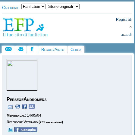
Categorie:
Registrati
o
accedi
Regole/Aiuto
Cerca
PerseoeAndromeda
Membro dal:
14/05/04
Recensore Veterano
(
)
295 recensioni