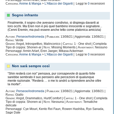
Personaggi: Armin Arlart, Jean Kirshtein
Categoria:
Anime & Manga
>
L'Attacco dei Giganti
| Leggi le
0
recensioni
Senza motivo.
Compassione.
Sogno infranto
Inaccettabile.
Finalmente, il sogno che avevano condiviso, si dispiega davanti ai
Compulsivo.
loro occhi. Ma Eren non è più quel bambino innocente e sognatore...
(Cenni Eremin, ma può essere anche letto come platonica amicizia)
Estenuante.
Autore:
PerseoeAndromeda
|
Pubblicata:
13/08/21 | Aggiornata: 13/08/21 |
Rete.
Rating:
Verde
Genere:
Angst, Introspettivo, Malinconico |
Capitoli:
1 - One shot | Completa
Senza via d'uscita.
Tipo di coppia: Shonen-ai |
Note:
Missing Moments |
Avvertimenti:
Nessuno
Personaggi: Armin Arlart, Eren Jaeger, Mikasa Ackerman
Impegno.
Categoria:
Anime & Manga
>
L'Attacco dei Giganti
| Leggi le
0
recensioni
Sopravvivenza.
Non sarà sempre così
Difesa.
“Shin resterà con noi” pensava, pur consapevole di quanto folle
Sadist.
sarebbe sembrato il suo pensiero alle percezioni di qualunque
mente razionale. “Resterà … o me lo andrò a riprendere anche oltre
Prigionia.
la morte!”.
Marchio.
Autore:
PerseoeAndromeda
|
Pubblicata:
13/08/21 | Aggiornata: 13/08/21 |
Rating:
Giallo
Ostaggio.
Genere:
Angst, Drammatico, Hurt/Comfort |
Capitoli:
1 - One shot | Completa
Tipo di coppia: Shonen-ai |
Note:
Nessuna |
Avvertimenti:
Tematiche
Ribellione.
delicate
Personaggi: Cye Mouri, Kento Rei Faun, Rowen Hashiba, Ryo Sanada,
Sacrificio umano.
Sage Date