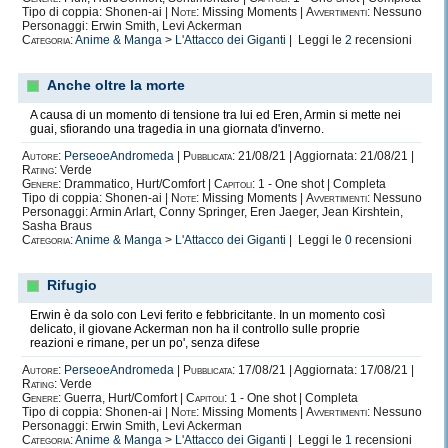
Tipo di coppia: Shonen-ai |
Note:
Missing Moments |
Avvertimenti:
Nessuno
Traguardo.
Personaggi: Erwin Smith, Levi Ackerman
Categoria:
Anime & Manga
>
L'Attacco dei Giganti
| Leggi le
2
recensioni
Esasperante.
Pioggia.
Anche oltre la morte
Attesa.
A causa di un momento di tensione tra lui ed Eren, Armin si mette nei
In coppia.
guai, sfiorando una tragedia in una giornata d'inverno.
Esaltazione.
Autore:
PerseoeAndromeda
|
Pubblicata:
21/08/21 | Aggiornata: 21/08/21 |
Rating:
Verde
Ottimismo.
Genere:
Drammatico, Hurt/Comfort |
Capitoli:
1 - One shot | Completa
Tipo di coppia: Shonen-ai |
Note:
Missing Moments |
Avvertimenti:
Nessuno
Gesto d'affetto.
Personaggi: Armin Arlart, Conny Springer, Eren Jaeger, Jean Kirshtein,
Sasha Braus
Sex.
Categoria:
Anime & Manga
>
L'Attacco dei Giganti
| Leggi le
0
recensioni
Differenza d'età.
Rifugio
Apparenze.
Erwin è da solo con Levi ferito e febbricitante. In un momento così
Sconosciuti.
delicato, il giovane Ackerman non ha il controllo sulle proprie
reazioni e rimane, per un po', senza difese
Di nascosto.
Autore:
PerseoeAndromeda
|
Pubblicata:
17/08/21 | Aggiornata: 17/08/21 |
Contraccettivo.
Rating:
Verde
Genere:
Guerra, Hurt/Comfort |
Capitoli:
1 - One shot | Completa
Indicente di percorso.
Tipo di coppia: Shonen-ai |
Note:
Missing Moments |
Avvertimenti:
Nessuno
Personaggi: Erwin Smith, Levi Ackerman
Pillola.
Categoria:
Anime & Manga
>
L'Attacco dei Giganti
| Leggi le
1
recensioni