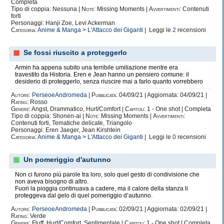
Completa
Commissione.
Tipo di coppia: Nessuna |
Note:
Missing Moments |
Avvertimenti:
Contenuti
forti
Omicidio.
Personaggi: Hanji Zoe, Levi Ackerman
Categoria:
Anime & Manga
>
L'Attacco dei Giganti
| Leggi le
2
recensioni
Famiglia.
Deserto.
Se fossi riuscito a proteggerlo
Espediente.
Armin ha appena subito una terribile umiliazione mentre era
travestito da Historia. Eren e Jean hanno un pensiero comune: il
Fuga.
desiderio di proteggerlo, senza riuscire mai a farlo quanto vorrebbero
Percorso.
Autore:
PerseoeAndromeda
|
Pubblicata:
04/09/21 | Aggiornata: 04/09/21 |
Rating:
Rosso
Happy.
Genere:
Angst, Drammatico, Hurt/Comfort |
Capitoli:
1 - One shot | Completa
Tipo di coppia: Shonen-ai |
Note:
Missing Moments |
Avvertimenti:
Miraggio.
Contenuti forti, Tematiche delicate, Triangolo
Personaggi: Eren Jaeger, Jean Kirshtein
Risata.
Categoria:
Anime & Manga
>
L'Attacco dei Giganti
| Leggi le
0
recensioni
Scherzo.
Un pomeriggio d'autunno
Impressione.
Non ci furono più parole tra loro, solo quel gesto di condivisione che
Finzione.
non aveva bisogno di altro.
Fuori la pioggia continuava a cadere, ma il calore della stanza li
Amore.
proteggeva dal gelo di quel pomeriggio d’autunno.
Speranza.
Autore:
PerseoeAndromeda
|
Pubblicata:
02/09/21 | Aggiornata: 02/09/21 |
Rating:
Verde
Irraggiungibile.
Genere:
Fluff, Hurt/Comfort, Sentimentale |
Capitoli:
1 - One shot | Completa