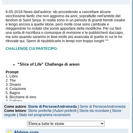
6-05-2018 News dall'autrice: sto procedendo a cancellare alcune
vecchissime fanfic che non aggiorno da anni, soprattutto nell'ambito del
fandom di Saint Seiya. In realtà sono in un periodo di grandi fremiti creativi
e tengo ancora a quelle storie, però molte cose sono cambiate e
rileggendole ho notato che vorrei apportare delle modifiche. Per cui farò
una sorta di riscrittura o comunque di revisione e le pubblicherò daccapo,
ma solo quando saranno in fase molto più avanzata di quella in cui le ho
ritrovate qui. Spero di ripubblicarle in tempi non troppo lunghi ^^
CHALLENGE CUI PARTECIPO:
“Slice of Life” Challenge di areon
Prompt:
1. Libro
2. The
3. Divano
4. Colazione
5. Bagno
6. Bicchiere di vino
7. Collana
8. Anello
Come autore
:
Storie di PerseoeAndromeda
|
Serie di PerseoeAndromeda
9. Regali di Natale
Come lettore
:
Storie preferite
|
Autori preferiti
|
Storie da ricordare
|
Storie
10. Letto
seguite
|
Stato nel programma recensioni
11. Torta
12. Giardino
13. Computer
14. Telefonata
Abbine cura