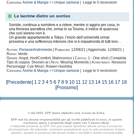
Categoria:
Anime & Manga
>
I cinque samurai
| Leggi le
0
recensioni
Rito.
Sotterraneo.
Le lacrime dietro un sorriso
Cavie umane.
Sorride, continua a sorridere e a ridere, mentre si aggira per casa, in
una frenesia iperattiva che, ormai lo sa Touma, è indice di qualcosa
Masochismo.
che così sereno non è.
Un grande appartamento a Tokyo, l’inizio dell’università ormai
Sadismo.
prossima e una sofferenza interiore che si è impadronita di tutti loro…
Dipendenza.
Autore:
PerseoeAndromeda
|
Pubblicata:
12/08/21 | Aggiornata: 12/08/21 |
Rating:
Verde
Sindrome di Stoccolma.
Genere:
Angst, Hurt/Comfort, Malinconico |
Capitoli:
1 - One shot | Completa
Tipo di coppia: Shonen-ai |
Note:
Missing Moments |
Avvertimenti:
Nessuno
Tortura.
Personaggi: Cye Mouri, Rowen Hashiba
Categoria:
Anime & Manga
>
I cinque samurai
| Leggi le
0
recensioni
Addestramento.
Schiavitù.
[Precedente]
1
2
3
4
5
6
7
8
9
10
11
12
13
14
15
16
17
18
[Prossimo]
Appartenenza.
"La sfida dei 200 prompt" di msp17
Oggetti
© dal 2001, EFP (www.efpfanfic.net). Creato da Erika.
EFP non ha alcuna responsabilità per gli scritti pubblicati in esso, in quanto
esclusiva opera e proprietà degli autori che li hanno ideati.
1 Spada
X
Il materiale presente su EFP non può essere riprodotto altrove senza il consenso
del proprietario del materiale, nemmeno parzialmente (con la sola esclusione di brevi
citazioni, sempre in presenza dei dovuti credits e nei limiti e termini concessi dalla