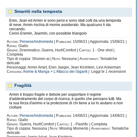
Succhiotto.
Smarriti nella tempesta
Incest.
Eren, Jean ed Armin si sono persi e sono stati colti da una tempesta
Disapprovazione.
di neve. Armin rischia di morire assiderato. Ma qualcuno li sta
cercando.
NonCon.
Cenni Eremin, Jearmin, con possibile triangolo
Esperienza.
Autore:
PerseoeAndromeda
|
Pubblicata:
15/08/21 | Aggiornata: 15/08/21 |
Rating:
Giallo
Prima volta.
Genere:
Drammatico, Guerra, Hurt/Comfort |
Capitoli:
1 - One shot |
Completa
Esperimento.
Tipo di coppia: Shonen-ai |
Note:
Nessuna |
Avvertimenti:
Tematiche
delicate
In pubblico.
Personaggi: Armin Arlart, Eren Jaeger, Jean Kirshtein, Levi Ackerman
Categoria:
Anime & Manga
>
L'Attacco dei Giganti
| Leggi le
1
recensioni
Particolarità.
Lies.
Fragilità
Inganni.
Armin è troppo fragile e debole per sopportare il regime
Abilità.
d'addestramento del corpo di ricerca, è quello che pensano tutti. Ma
la sua forza d'animo e la protezione di chi tiene a lui lo aiutano a non
Raggiro.
crollare
Autore:
PerseoeAndromeda
|
Pubblicata:
14/08/21 | Aggiornata: 14/08/21 |
Ingenuo.
Rating:
Giallo
Genere:
Guerra, Hurt/Comfort |
Capitoli:
1 - Flashfic | Completa
Responsabilità.
Tipo di coppia: Nessuna |
Note:
Missing Moments |
Avvertimenti:
Tematiche
delicate
A fin di bene.