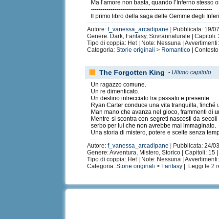
Ma l’amore non basta, quando l’Inferno stesso o
--------------------------------------------------------------
Il primo libro della saga delle Gemme degli Infer
Autore:
f_vanessa_arcadipane
| Pubblicata: 19/07
Genere: Dark, Fantasy, Sovrannaturale | Capitoli: 2
Tipo di coppia: Het | Note: Nessuna | Avvertiment
Categoria:
Storie originali
>
Romantico
| Contesto
The Forgotten King
-
Ultimo capitolo
Un ragazzo comune.
Un re dimenticato.
Un destino intrecciato tra passato e presente.
Ryan Carter conduce una vita tranquilla, finché un
Man mano che avanza nel gioco, frammenti di un'
Mentre si scontra con segreti nascosti da secoli
serbo per lui che non avrebbe mai immaginato.
Una storia di mistero, potere e scelte senza tem
Autore:
f_vanessa_arcadipane
| Pubblicata: 24/03
Genere: Avventura, Mistero, Storico | Capitoli: 15 |
Tipo di coppia: Het | Note: Nessuna | Avvertiment
Categoria:
Storie originali
>
Fantasy
| Leggi le
2
r