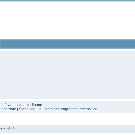
 di f_vanessa_arcadipane
a ricordare
|
Storie seguite
|
Stato nel programma recensioni
o capitolo