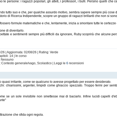
e persone: i ragazzi popolari, gli atleti, i professori, i bulli. Persino quelli c
do tutto suo e che, per qualche assurdo motivo, sembra sapere sempre più cose 
io di Ricerca Indipendente, scopre un gruppo di ragazzi brillanti che non si sono m
ossero formule matematiche e che, lentamente, inizia a smontare tutte le certezze 
ne di diventarlo.
pettate e sentimenti sempre più difficili da ignorare, Ruby scoprirà che alcune pe
/26 | Aggiornata: 02/08/26 | Rating: Verde
itoli: 14 | In corso
i: Nessuno
: Contesto generale/vago, Scolastico | Leggi le
6
recensioni
o quasi irritante, come se qualcuno lo avesse progettato per essere desiderato.
hi: chiarissimi, argentei, limpidi come ghiaccio spezzato. Troppo fermi per semb
ome se un sole invisibile non smettesse mai di baciarlo. Infine lucidi capelli d'e
ante"
.
attrazione che sfida ogni regola.