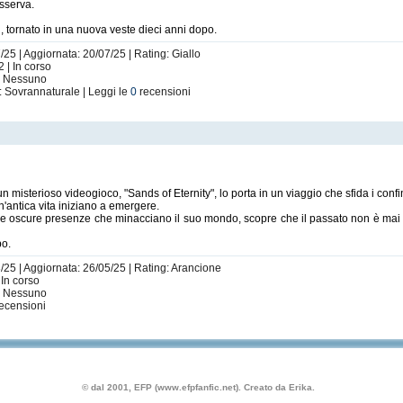
sserva.
i, tornato in una nuova veste dieci anni dopo.
/25 | Aggiornata: 20/07/25 | Rating: Giallo
 | In corso
i: Nessuno
: Sovrannaturale | Leggi le
0
recensioni
 misterioso videogioco, "Sands of Eternity", lo porta in un viaggio che sfida i confini
antica vita iniziano a emergere.
 e oscure presenze che minacciano il suo mondo, scopre che il passato non è mai del
po.
/25 | Aggiornata: 26/05/25 | Rating: Arancione
 In corso
i: Nessuno
ecensioni
© dal 2001, EFP (www.efpfanfic.net). Creato da Erika.