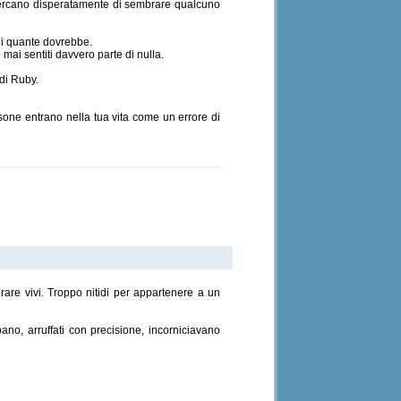
he cercano disperatamente di sembrare qualcuno
di quante dovrebbe.
ai sentiti davvero parte di nulla.
di Ruby.
rsone entrano nella tua vita come un errore di
rare vivi. Troppo nitidi per appartenere a un
bano, arruffati con precisione, incorniciavano