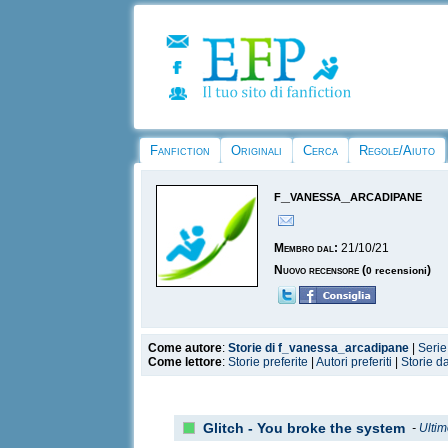
Fanfiction
Originali
Cerca
Regole/Aiuto
f_vanessa_arcadipane
Membro dal:
21/10/21
Nuovo recensore
(
)
0 recensioni
Come autore
:
Storie di f_vanessa_arcadipane
|
Serie
Come lettore
:
Storie preferite
|
Autori preferiti
|
Storie d
Glitch - You broke the system
-
Ultim