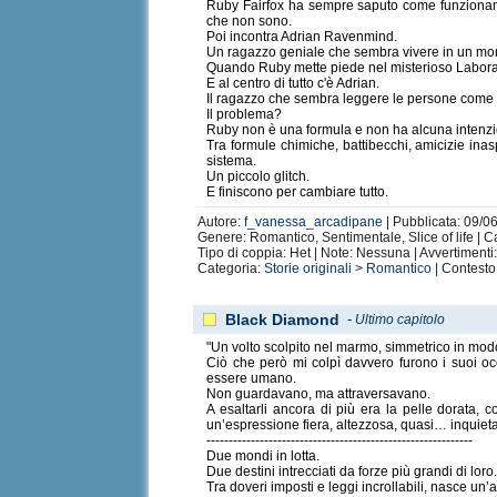
Ruby Fairfox ha sempre saputo come funzionano l
che non sono.
Poi incontra Adrian Ravenmind.
Un ragazzo geniale che sembra vivere in un mon
Quando Ruby mette piede nel misterioso Laborator
E al centro di tutto c'è Adrian.
Il ragazzo che sembra leggere le persone come f
Il problema?
Ruby non è una formula e non ha alcuna intenzio
Tra formule chimiche, battibecchi, amicizie inas
sistema.
Un piccolo glitch.
E finiscono per cambiare tutto.
Autore:
f_vanessa_arcadipane
| Pubblicata: 09/06
Genere: Romantico, Sentimentale, Slice of life | Cap
Tipo di coppia: Het | Note: Nessuna | Avvertiment
Categoria:
Storie originali
>
Romantico
| Contesto
Black Diamond
-
Ultimo capitolo
"Un volto scolpito nel marmo, simmetrico in mod
Ciò che però mi colpì davvero furono i suoi occ
essere umano.
Non guardavano, ma attraversavano.
A esaltarli ancora di più era la pelle dorata, c
un’espressione fiera, altezzosa, quasi… inquiet
------------------------------------------------------------
Due mondi in lotta.
Due destini intrecciati da forze più grandi di loro
Tra doveri imposti e leggi incrollabili, nasce un’