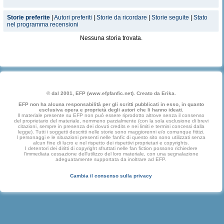
Storie preferite
|
Autori preferiti
|
Storie da ricordare
|
Storie seguite
|
Stato
nel programma recensioni
Nessuna storia trovata.
© dal 2001, EFP (www.efpfanfic.net). Creato da Erika.
EFP non ha alcuna responsabilità per gli scritti pubblicati in esso, in quanto
esclusiva opera e proprietà degli autori che li hanno ideati.
Il materiale presente su EFP non può essere riprodotto altrove senza il consenso
del proprietario del materiale, nemmeno parzialmente (con la sola esclusione di brevi
citazioni, sempre in presenza dei dovuti credits e nei limiti e termini concessi dalla
legge). Tutti i soggetti descritti nelle storie sono maggiorenni e/o comunque fittizi.
I personaggi e le situazioni presenti nelle fanfic di questo sito sono utilizzati senza
alcun fine di lucro e nel rispetto dei rispettivi proprietari e copyrights.
I detentori dei diritti di copyright sfruttati nelle fan fiction possono richiedere
l'immediata cessazione dell'utilizzo del loro materiale, con una segnalazione
adeguatamente supportata da inoltrare ad EFP.
Cambia il consenso sulla privacy