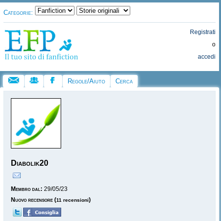
Categorie:
Registrati
o
accedi
Regole/Aiuto
Cerca
Diabolik20
Membro dal:
29/05/23
Nuovo recensore
(
)
11 recensioni