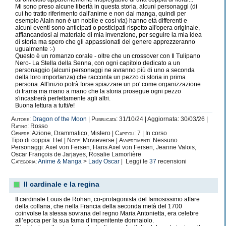
Mi sono preso alcune libertà in questa storia, alcuni personaggi (di
cui ho tratto riferimento dall'anime e non dal manga, quindi per
esempio Alain non è un nobile e così via) hanno età differenti e
alcuni eventi sono anticipati o posticipati rispetto all'opera originale,
affiancandosi al materiale di mia invenzione, per seguire la mia idea
di storia ma spero che gli appassionati del genere apprezzeranno
ugualmente :-)
Questo è un romanzo corale - oltre che un crossover con Il Tulipano
Nero- La Stella della Senna, con ogni capitolo dedicato a un
personaggio (alcuni personaggi ne avranno più di uno a seconda
della loro importanza) che racconta un pezzo di storia in prima
persona. All'inizio potrà forse spiazzare un po' come organizzazione
di trama ma mano a mano che la storia prosegue ogni pezzo
s'incastrerà perfettamente agli altri.
Buona lettura a tutti/e!
Autore:
Dragon of the Moon
|
Pubblicata:
31/10/24 | Aggiornata: 30/03/26 |
Rating:
Rosso
Genere:
Azione, Drammatico, Mistero |
Capitoli:
7 | In corso
Tipo di coppia: Het |
Note:
Movieverse |
Avvertimenti:
Nessuno
Personaggi: Axel von Fersen, Hans Axel von Fersen, Jeanne Valois,
Oscar François de Jarjayes, Rosalie Lamorlière
Categoria:
Anime & Manga
>
Lady Oscar
| Leggi le
37
recensioni
Il cardinale e la regina
Il cardinale Louis de Rohan, co-protagonista del famosissimo affare
della collana, che nella Francia della seconda metà del 1700
coinvolse la stessa sovrana del regno Maria Antonietta, era celebre
all’epoca per la sua fama d’impenitente donnaiolo.