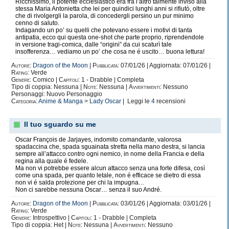
Ricchissimo, il potente ecclesiastico era fra l’altro talmente inviso alla
stessa Maria Antonietta che lei per quindici lunghi anni si rifiutò, oltre
che di rivolgergli la parola, di concedergli persino un pur minimo
cenno di saluto.
Indagando un po’ su quelli che potevano essere i motivi di tanta
antipatia, ecco qui questa one-shot che parte proprio, riprendendole
in versione tragi-comica, dalle “origini” da cui scaturì tale
insofferenza… vediamo un po’ che cosa ne é uscito… buona lettura!
Autore:
Dragon of the Moon
|
Pubblicata:
07/01/26 | Aggiornata: 07/01/26 |
Rating:
Verde
Genere:
Comico |
Capitoli:
1 - Drabble | Completa
Tipo di coppia: Nessuna |
Note:
Nessuna |
Avvertimenti:
Nessuno
Personaggi: Nuovo Personaggio
Categoria:
Anime & Manga
>
Lady Oscar
| Leggi le
4
recensioni
Il tuo sguardo su me
Oscar François de Jarjayes, indomito comandante, valorosa
spadaccina che, spada sguainata stretta nella mano destra, si lancia
sempre all’attacco contro ogni nemico, in nome della Francia e della
regina alla quale é fedele.
Ma non vi potrebbe essere alcun attacco senza una forte difesa, così
come una spada, per quanto letale, non é efficace se dietro di essa
non vi é salda protezione per chi la impugna…
Non ci sarebbe nessuna Oscar… senza il suo André.
Autore:
Dragon of the Moon
|
Pubblicata:
03/01/26 | Aggiornata: 03/01/26 |
Rating:
Verde
Genere:
Introspettivo |
Capitoli:
1 - Drabble | Completa
Tipo di coppia: Het |
Note:
Nessuna |
Avvertimenti:
Nessuno