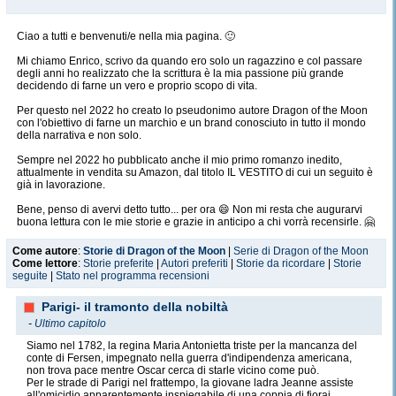
Ciao a tutti e benvenuti/e nella mia pagina. 🙂
Mi chiamo Enrico, scrivo da quando ero solo un ragazzino e col passare
degli anni ho realizzato che la scrittura è la mia passione più grande
decidendo di farne un vero e proprio scopo di vita.
Per questo nel 2022 ho creato lo pseudonimo autore Dragon of the Moon
con l'obiettivo di farne un marchio e un brand conosciuto in tutto il mondo
della narrativa e non solo.
Sempre nel 2022 ho pubblicato anche il mio primo romanzo inedito,
attualmente in vendita su Amazon, dal titolo IL VESTITO di cui un seguito è
già in lavorazione.
Bene, penso di avervi detto tutto... per ora 😄 Non mi resta che augurarvi
buona lettura con le mie storie e grazie in anticipo a chi vorrà recensirle. 🤗
Come autore
:
Storie di Dragon of the Moon
|
Serie di Dragon of the Moon
Come lettore
:
Storie preferite
|
Autori preferiti
|
Storie da ricordare
|
Storie
seguite
|
Stato nel programma recensioni
Parigi- il tramonto della nobiltà
-
Ultimo capitolo
Siamo nel 1782, la regina Maria Antonietta triste per la mancanza del
conte di Fersen, impegnato nella guerra d'indipendenza americana,
non trova pace mentre Oscar cerca di starle vicino come può.
Per le strade di Parigi nel frattempo, la giovane ladra Jeanne assiste
all'omicidio apparentemente inspiegabile di una coppia di fiorai...