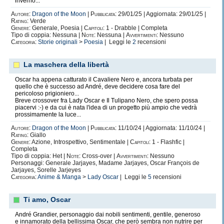
inverno...
Autore:
Dragon of the Moon
|
Pubblicata:
29/01/25 | Aggiornata: 29/01/25 |
Rating:
Verde
Genere:
Generale, Poesia |
Capitoli:
1 - Drabble | Completa
Tipo di coppia: Nessuna |
Note:
Nessuna |
Avvertimenti:
Nessuno
Categoria:
Storie originali
>
Poesia
| Leggi le
2
recensioni
La maschera della libertà
Oscar ha appena catturato il Cavaliere Nero e, ancora turbata per
quello che è successo ad André, deve decidere cosa fare del
pericoloso prigioniero...
Breve crossover fra Lady Oscar e Il Tulipano Nero, che spero possa
piacervi :-) e da cui è nata l'idea di un progetto più ampio che vedrà
prossimamente la luce...
Autore:
Dragon of the Moon
|
Pubblicata:
11/10/24 | Aggiornata: 11/10/24 |
Rating:
Giallo
Genere:
Azione, Introspettivo, Sentimentale |
Capitoli:
1 - Flashfic |
Completa
Tipo di coppia: Het |
Note:
Cross-over |
Avvertimenti:
Nessuno
Personaggi: Generale Jarjayes, Madame Jarjayes, Oscar François de
Jarjayes, Sorelle Jarjeyes
Categoria:
Anime & Manga
>
Lady Oscar
| Leggi le
5
recensioni
Ti amo, Oscar
André Grandier, personaggio dai nobili sentimenti, gentile, generoso
e innamorato della bellissima Oscar, che però sembra non nutrire per