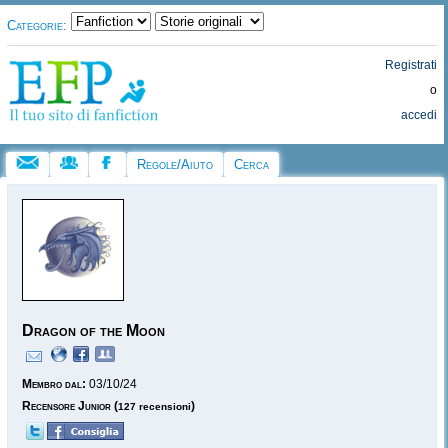
Categorie:
Registrati
o
accedi
Regole/Aiuto
Cerca
Dragon of the Moon
Membro dal:
03/10/24
Recensore Junior
(
)
127 recensioni