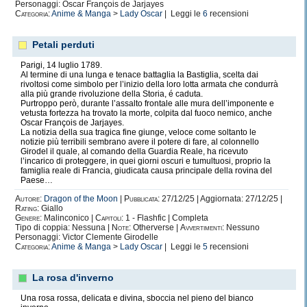
Personaggi: Oscar François de Jarjayes
Categoria:
Anime & Manga
>
Lady Oscar
| Leggi le
6
recensioni
Petali perduti
Parigi, 14 luglio 1789.
Al termine di una lunga e tenace battaglia la Bastiglia, scelta dai
rivoltosi come simbolo per l’inizio della loro lotta armata che condurrà
alla più grande rivoluzione della Storia, é caduta.
Purtroppo però, durante l’assalto frontale alle mura dell’imponente e
vetusta fortezza ha trovato la morte, colpita dal fuoco nemico, anche
Oscar François de Jarjayes.
La notizia della sua tragica fine giunge, veloce come soltanto le
notizie più terribili sembrano avere il potere di fare, al colonnello
Girodel il quale, al comando della Guardia Reale, ha ricevuto
l’incarico di proteggere, in quei giorni oscuri e tumultuosi, proprio la
famiglia reale di Francia, giudicata causa principale della rovina del
Paese…
Autore:
Dragon of the Moon
|
Pubblicata:
27/12/25 | Aggiornata: 27/12/25 |
Rating:
Giallo
Genere:
Malinconico |
Capitoli:
1 - Flashfic | Completa
Tipo di coppia: Nessuna |
Note:
Otherverse |
Avvertimenti:
Nessuno
Personaggi: Victor Clemente Girodelle
Categoria:
Anime & Manga
>
Lady Oscar
| Leggi le
5
recensioni
La rosa d'inverno
Una rosa rossa, delicata e divina, sboccia nel pieno del bianco