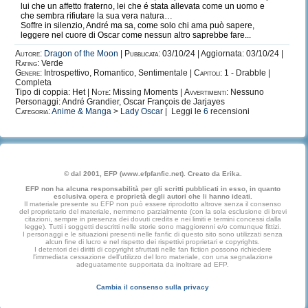
lui che un affetto fraterno, lei che é stata allevata come un uomo e
che sembra rifiutare la sua vera natura…
Soffre in silenzio, André ma sa, come solo chi ama può sapere,
leggere nel cuore di Oscar come nessun altro saprebbe fare...
Autore:
Dragon of the Moon
|
Pubblicata:
03/10/24 | Aggiornata: 03/10/24 |
Rating:
Verde
Genere:
Introspettivo, Romantico, Sentimentale |
Capitoli:
1 - Drabble |
Completa
Tipo di coppia: Het |
Note:
Missing Moments |
Avvertimenti:
Nessuno
Personaggi: André Grandier, Oscar François de Jarjayes
Categoria:
Anime & Manga
>
Lady Oscar
| Leggi le
6
recensioni
© dal 2001, EFP (www.efpfanfic.net). Creato da Erika.
EFP non ha alcuna responsabilità per gli scritti pubblicati in esso, in quanto
esclusiva opera e proprietà degli autori che li hanno ideati.
Il materiale presente su EFP non può essere riprodotto altrove senza il consenso
del proprietario del materiale, nemmeno parzialmente (con la sola esclusione di brevi
citazioni, sempre in presenza dei dovuti credits e nei limiti e termini concessi dalla
legge). Tutti i soggetti descritti nelle storie sono maggiorenni e/o comunque fittizi.
I personaggi e le situazioni presenti nelle fanfic di questo sito sono utilizzati senza
alcun fine di lucro e nel rispetto dei rispettivi proprietari e copyrights.
I detentori dei diritti di copyright sfruttati nelle fan fiction possono richiedere
l'immediata cessazione dell'utilizzo del loro materiale, con una segnalazione
adeguatamente supportata da inoltrare ad EFP.
Cambia il consenso sulla privacy