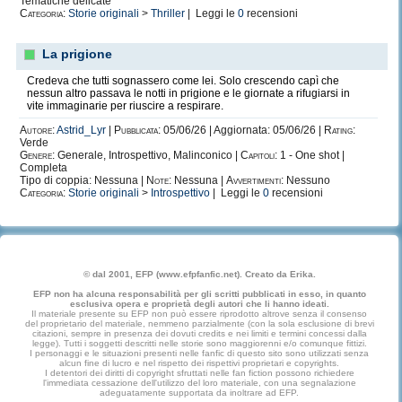
Tematiche delicate
Categoria:
Storie originali
>
Thriller
| Leggi le
0
recensioni
La prigione
Credeva che tutti sognassero come lei. Solo crescendo capì che
nessun altro passava le notti in prigione e le giornate a rifugiarsi in
vite immaginarie per riuscire a respirare.
Autore:
Astrid_Lyr
|
Pubblicata:
05/06/26 | Aggiornata: 05/06/26 |
Rating:
Verde
Genere:
Generale, Introspettivo, Malinconico |
Capitoli:
1 - One shot |
Completa
Tipo di coppia: Nessuna |
Note:
Nessuna |
Avvertimenti:
Nessuno
Categoria:
Storie originali
>
Introspettivo
| Leggi le
0
recensioni
© dal 2001, EFP (www.efpfanfic.net). Creato da Erika.
EFP non ha alcuna responsabilità per gli scritti pubblicati in esso, in quanto
esclusiva opera e proprietà degli autori che li hanno ideati.
Il materiale presente su EFP non può essere riprodotto altrove senza il consenso
del proprietario del materiale, nemmeno parzialmente (con la sola esclusione di brevi
citazioni, sempre in presenza dei dovuti credits e nei limiti e termini concessi dalla
legge). Tutti i soggetti descritti nelle storie sono maggiorenni e/o comunque fittizi.
I personaggi e le situazioni presenti nelle fanfic di questo sito sono utilizzati senza
alcun fine di lucro e nel rispetto dei rispettivi proprietari e copyrights.
I detentori dei diritti di copyright sfruttati nelle fan fiction possono richiedere
l'immediata cessazione dell'utilizzo del loro materiale, con una segnalazione
adeguatamente supportata da inoltrare ad EFP.