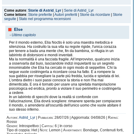
Come autore
:
Storie di Astrid_Lyr
|
Serie di Astrid_Lyr
Come lettore
:
Storie preferite
|
Autori preferiti
|
Storie da ricordare
|
Storie
seguite
|
Stato nel programma recensioni
Else
-
Ultimo capitolo
Per il mondo esterno, Elia Noctis è solo una maestra metodica e
silenziosa. Ha costruito la sua vita su regole rigide, l'unica corazza
per tenere a bada una mente che, fin da bambina, si rifugia in un
labirinto di distorsioni e mondi inventati.
Ma la normalità è una facciata fragile. All’improvviso, qualcuno inizia
a osservarla dal buio, lasciandole indizi inquietanti su un segreto
innominabile che Elia ha cercato in ogni modo di seppellire. Chi la
segue vuole costringerla a ricordare cosa ha fatto. E a rompere la
sua gabbia per risvegliare la parte più fredda, lucida e spietata di lei.
L’ombra dietro i suoi passi conosce la storia e non l'ha mai
dimenticata. E ora è tornato per usare una spietata manipolazione
psicologica ed erotica, pronto a violare il suo perimetro e costringerla
a cedere.
In un labirinto di specchi dove la realtà si confonde con
l'allucinazione, Elia dovrà scegliere: rimanere spenta per compiacere
il mondo, o arrendersi all'oscurità dell'unico uomo che vuole abitare il
suo stesso inferno.
Autore:
Astrid_Lyr
|
Pubblicata:
28/07/26 | Aggiornata: 04/08/26 |
Rating:
Rosso
Genere:
Introspettivo |
Capitoli:
6 | In corso
Tipo di coppia: Het |
Note:
Lemon |
Avvertimenti:
Bondage, Contenuti forti,