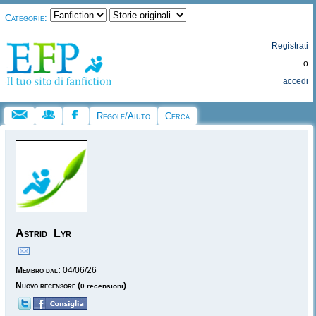
Categorie:
Registrati
o
accedi
Regole/Aiuto
Cerca
Astrid_Lyr
Membro dal:
04/06/26
Nuovo recensore
(
)
0 recensioni