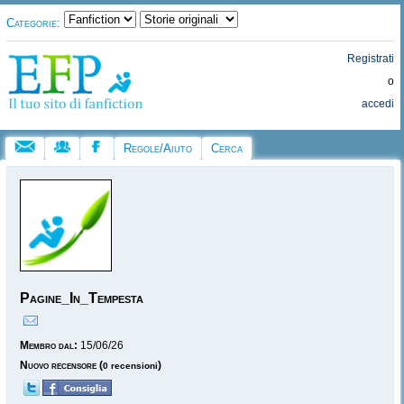
Categorie:
Registrati
o
accedi
Regole/Aiuto
Cerca
Pagine_In_Tempesta
Membro dal:
15/06/26
Nuovo recensore
(
)
0 recensioni