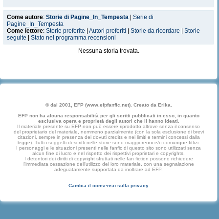
Come autore
:
Storie di Pagine_In_Tempesta
|
Serie di
Pagine_In_Tempesta
Come lettore
:
Storie preferite
|
Autori preferiti
|
Storie da ricordare
|
Storie
seguite
|
Stato nel programma recensioni
Nessuna storia trovata.
© dal 2001, EFP (www.efpfanfic.net). Creato da Erika.
EFP non ha alcuna responsabilità per gli scritti pubblicati in esso, in quanto
esclusiva opera e proprietà degli autori che li hanno ideati.
Il materiale presente su EFP non può essere riprodotto altrove senza il consenso
del proprietario del materiale, nemmeno parzialmente (con la sola esclusione di brevi
citazioni, sempre in presenza dei dovuti credits e nei limiti e termini concessi dalla
legge). Tutti i soggetti descritti nelle storie sono maggiorenni e/o comunque fittizi.
I personaggi e le situazioni presenti nelle fanfic di questo sito sono utilizzati senza
alcun fine di lucro e nel rispetto dei rispettivi proprietari e copyrights.
I detentori dei diritti di copyright sfruttati nelle fan fiction possono richiedere
l'immediata cessazione dell'utilizzo del loro materiale, con una segnalazione
adeguatamente supportata da inoltrare ad EFP.
Cambia il consenso sulla privacy