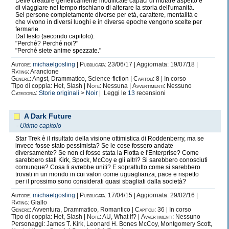
Delle creature geneticamente modificate capaci di mutare aspetto e
di viaggiare nel tempo rischiano di alterare la storia dell'umanità.
Sei persone completamente diverse per età, carattere, mentalità e
che vivono in diversi luoghi e in diverse epoche vengono scelte per
fermarle.
Dal testo (secondo capitolo):
"Perché? Perché noi?"
"Perché siete anime spezzate."
Autore:
michaelgosling
|
Pubblicata:
23/06/17 | Aggiornata: 19/07/18 |
Rating:
Arancione
Genere:
Angst, Drammatico, Science-fiction |
Capitoli:
8 | In corso
Tipo di coppia: Het, Slash |
Note:
Nessuna |
Avvertimenti:
Nessuno
Categoria:
Storie originali
>
Noir
| Leggi le
13
recensioni
A Dark Future
-
Ultimo capitolo
Star Trek è il risultato della visione ottimistica di Roddenberry, ma se
invece fosse stato pessimista? Se le cose fossero andate
diversamente? Se non ci fosse stata la Flotta e l'Enterprise? Come
sarebbero stati Kirk, Spock, McCoy e gli altri? Si sarebbero conosciuti
comunque? Cosa li avrebbe uniti? E soprattutto come si sarebbero
trovati in un mondo in cui valori come uguaglianza, pace e rispetto
per il prossimo sono considerati quasi sbagliati dalla società?
Autore:
michaelgosling
|
Pubblicata:
17/04/15 | Aggiornata: 29/02/16 |
Rating:
Giallo
Genere:
Avventura, Drammatico, Romantico |
Capitoli:
36 | In corso
Tipo di coppia: Het, Slash |
Note:
AU, What if? |
Avvertimenti:
Nessuno
Personaggi: James T. Kirk, Leonard H. Bones McCoy, Montgomery Scott,