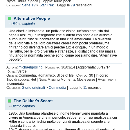
Nyota Uhura, Spock | Coppie: Kirk/Spock
Categoria:
Serie TV
>
Star Trek
| Leggi le
79
recensioni
Alternative People
-
Ultimo capitolo
Una cinefila imbranata, un poliziotto cinico, un'ambientalista dai
capelli azzurri, un insegnante che si altera con poco e un autista di
autobus bruttino si incontrano in una città americana. La diversità
delle loro vite e del loro carattere creerà non pochi problemi, ma
finiranno col diventare amici perché tutti e cinque, in un modo o
nell'altro, per le loro diversità e stranezze, si distaccano dalla massa
rifiutando la normalità perché sono, come possiamo dire, "Alternative
people".
Autore:
michaelgosling
|
Pubblicata:
30/03/14 | Aggiornata: 06/12/14 |
Rating:
Verde
Genere:
Commedia, Romantico, Slice of life |
Capitoli:
30 | In corso
Tipo di coppia: Het |
Note:
Missing Moments, Movieverse |
Avvertimenti:
Incompiuta
Categoria:
Storie originali
>
Commedia
| Leggi le
11
recensioni
The Dekker's Secret
-
Ultimo capitolo
1935. Una bambina olandese di nome Henny viene mandata a
vivere in America perchè in pericolo: sebbene non sia qualcosa a cui
Hitler è contrario rischia molto per via di qualcosa di segreto che
riguarda il padre.
1947. Henny si ritrova ad essere testimone di una serie di omicidi: è