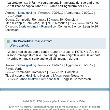
La protagonista è Fanny, segretamente innamorata del suo padrone,
e tutti l'hanno capito tranne lui. Siamo nell'Inghilterra del 1777.
Autore:
michaelgosling
|
Pubblicata:
20/07/12 | Aggiornata: 01/09/12 |
Rating:
Verde
Genere:
Commedia, Romantico |
Capitoli:
30 | Completa
Tipo di coppia: FemSlash, Het |
Note:
Nessuna |
Avvertimenti:
Nessuno
Categoria:
Storie originali
>
Romantico
| Contesto: Storico | Leggi le
26
recensioni
Chi l'avrebbe mai detto?
-
Ultimo capitolo
Vi siete mai chiesti come sono i rapporti nel cast di POTC? Io sì, e me
li sono immaginati così. è una pairing Keira Knightley/Jack Davenport
(Norrington) ma ci sono anche gli altri membri del cast
Autore:
michaelgosling
|
Pubblicata:
19/07/12 | Aggiornata: 07/08/12 |
Rating:
Verde
Genere:
Commedia, Romantico |
Capitoli:
12 | Completa
Tipo di coppia: Het |
Note:
Nessuna |
Avvertimenti:
Nessuno
Categoria:
Fanfic su attori
>
Altri attori/film
| Leggi le
12
recensioni
© dal 2001, EFP (www.efpfanfic.net). Creato da Erika.
EFP non ha alcuna responsabilità per gli scritti pubblicati in esso, in quanto
esclusiva opera e proprietà degli autori che li hanno ideati.