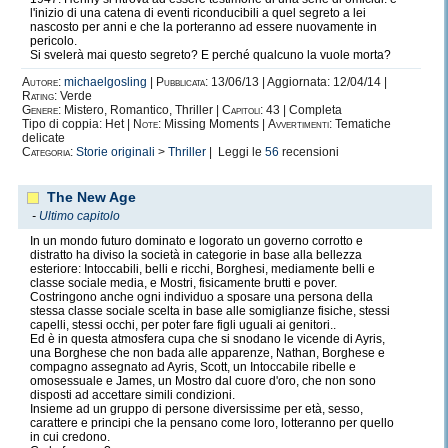
l'inizio di una catena di eventi riconducibili a quel segreto a lei
nascosto per anni e che la porteranno ad essere nuovamente in
pericolo.
Si svelerà mai questo segreto? E perché qualcuno la vuole morta?
Autore:
michaelgosling
|
Pubblicata:
13/06/13 | Aggiornata: 12/04/14 |
Rating:
Verde
Genere:
Mistero, Romantico, Thriller |
Capitoli:
43 | Completa
Tipo di coppia: Het |
Note:
Missing Moments |
Avvertimenti:
Tematiche
delicate
Categoria:
Storie originali
>
Thriller
| Leggi le
56
recensioni
The New Age
-
Ultimo capitolo
In un mondo futuro dominato e logorato un governo corrotto e
distratto ha diviso la società in categorie in base alla bellezza
esteriore: Intoccabili, belli e ricchi, Borghesi, mediamente belli e
classe sociale media, e Mostri, fisicamente brutti e pover.
Costringono anche ogni individuo a sposare una persona della
stessa classe sociale scelta in base alle somiglianze fisiche, stessi
capelli, stessi occhi, per poter fare figli uguali ai genitori..
Ed è in questa atmosfera cupa che si snodano le vicende di Ayris,
una Borghese che non bada alle apparenze, Nathan, Borghese e
compagno assegnato ad Ayris, Scott, un Intoccabile ribelle e
omosessuale e James, un Mostro dal cuore d'oro, che non sono
disposti ad accettare simili condizioni.
Insieme ad un gruppo di persone diversissime per età, sesso,
carattere e principi che la pensano come loro, lotteranno per quello
in cui credono.