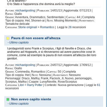
Ce la faranno?
O lo Stato e l'apparenza che domina avrà la meglio?
Autore:
michaelgosling
|
Pubblicata:
14/01/13 | Aggiornata: 07/12/13 |
Rating:
Giallo
Genere:
Avventura, Drammatico, Sentimentale |
Capitoli:
44 | Completa
Tipo di coppia: Het, Shonen-ai |
Note:
Missing Moments |
Avvertimenti:
Tematiche delicate
Categoria:
Storie originali
>
Romantico
| Leggi le
26
recensioni
Paura di non essere all'altezza
-
Ultimo capitolo
I protagonisti sono Frank e Scorpius, i figli di Neville e Draco, che
andranno ad Hogwarts, e si ritroveranno ad avere parecchie cose in
comune, come ad esempio la paura di non essere all'altezza dei loro
genitori.
Autore:
michaelgosling
|
Pubblicata:
24/07/12 | Aggiornata: 17/09/12 |
Rating:
Giallo
Genere:
Commedia, Romantico |
Capitoli:
50 | Completa
Tipo di coppia: Het |
Note:
Nessuna |
Avvertimenti:
Nessuno
Personaggi: Draco, Malfoy, Frank, Paciock, Jr, Nuovo, personaggio,
Scorpius, Malfoy | Coppie: Luna/Neville, Rose/Scorpius
Categoria:
Libri
>
Harry Potter
| Contesto: Nuova generazione | Leggi le
61
recensioni
Non avevo capito niente
-
Ultimo capitolo