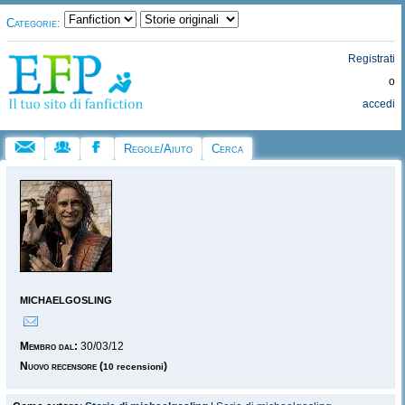
Categorie:
Registrati
o
accedi
Regole/Aiuto
Cerca
michaelgosling
Membro dal:
30/03/12
Nuovo recensore
(
)
10 recensioni