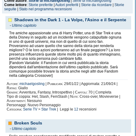
Come autore
:
Storie di michaelgosling
|
Serie di michaelgosling
Come lettore
:
Storie preferite
|
Autori preferiti
|
Storie da ricordare
|
Storie
seguite
|
Stato nel programma recensioni
Shadows in the Dark 1 - La Volpe, l'Asino e il Serpente
-
Ultimo capitolo
Tre amiche appassionate una di Harry Potter, una di Star Trek e una
della Disney in seguito ad un incidente vengono catapultate ognuna
in uno di questi universi, ma non di quello di cui sono fan.
Proveranno ad usare quello che sanno della storia per renderla
migliore? O le loro azioni porteranno ad un finale peggiore? La loro
presenza influenzerà queste storie molto più di quanto immaginano,
perché una sola persona può cambiare tutto.
[Fandom Variabile: il Fandom in cui verrà pubblicata la storia
dipenderà dall'ambientazione dell'ultimo capitolo pubblicato. Sarà
comunque possibile trovare la storia anche negli altri due Fandom
nella categoria Crossover]
Autore:
michaelgosling
|
Pubblicata:
29/01/22 | Aggiornata: 21/09/24 |
Rating:
Giallo
Genere:
Avventura, Fantasy, Introspettivo |
Capitoli:
70 | Completa
Tipo di coppia: Het, Slash, FemSlash |
Note:
Cross-over, Movieverse |
Avvertimenti:
Nessuno
Personaggi: Nuovo Personaggio
Categoria:
Serie TV
>
Star Trek
| Leggi le
12
recensioni
Broken Souls
-
Ultimo capitolo