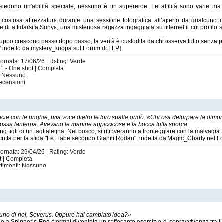
siedono un'abilità speciale, nessuno è un supereroe. Le abilità sono varie ma co
 costosa attrezzatura durante una sessione fotografica all’aperto da qualcuno 
e di affidarsi a Sunya, una misteriosa ragazza ingaggiata su internet il cui profilo 
gruppo crescono passo dopo passo, la verità è custodita da chi osserva tutto senza p
e” indetto da mystery_koopa sul Forum di EFP.]
iornata: 17/06/26 | Rating: Verde
: 1 - One shot | Completa
i: Nessuno
ecensioni
ficie con le unghie, una voce dietro le loro spalle gridò: «Chi osa deturpare la dim
a grossa lanterna. Avevano le manine appiccicose e la bocca tutta sporca.
ing figli di un taglialegna. Nel bosco, si ritroveranno a fronteggiare con la malvagia S
 scritta per la sfida "Le Fiabe secondo Gianni Rodari", indetta da Magic_Charly nel 
iornata: 29/04/26 | Rating: Verde
ot | Completa
rtimenti: Nessuno
 uno di noi, Severus. Oppure hai cambiato idea?»
 a Spinner’s End è ormai diventata un soffocante esercizio di sopravvivenza tra il f