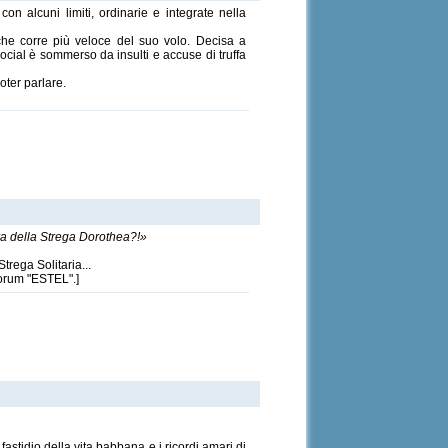
n alcuni limiti, ordinarie e integrate nella
che corre più veloce del suo volo. Decisa a
social è sommerso da insulti e accuse di truffa
oter parlare.
ora della Strega Dorothea?!»
trega Solitaria...
Forum "ESTEL".]
astidio della vita babbana e i ricordi amari di