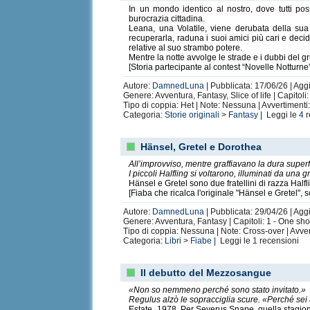
In un mondo identico al nostro, dove tutti pos
burocrazia cittadina.
Leana, una Volatile, viene derubata della sua
recuperarla, raduna i suoi amici più cari e decid
relative al suo strambo potere.
Mentre la notte avvolge le strade e i dubbi del 
[Storia partecipante al contest “Novelle Notturn
Autore:
DamnedLuna
| Pubblicata: 17/06/26 | Agg
Genere: Avventura, Fantasy, Slice of life | Capitoli
Tipo di coppia: Het | Note: Nessuna | Avvertiment
Categoria:
Storie originali
>
Fantasy
| Leggi le
4
r
Hänsel, Gretel e Dorothea
All’improvviso, mentre graffiavano la dura super
I piccoli Halfling si voltarono, illuminati da un
Hänsel e Gretel sono due fratellini di razza Halfl
[Fiaba che ricalca l'originale "Hänsel e Gretel",
Autore:
DamnedLuna
| Pubblicata: 29/04/26 | Agg
Genere: Avventura, Fantasy | Capitoli: 1 - One sh
Tipo di coppia: Nessuna | Note: Cross-over | Avve
Categoria:
Libri
>
Fiabe
| Leggi le
1
recensioni
Il debutto del Mezzosangue
«Non so nemmeno perché sono stato invitato.»
Regulus alzò le sopracciglia scure. «Perché sei
Estate, 1978. Per Severus Snape, quella stagione