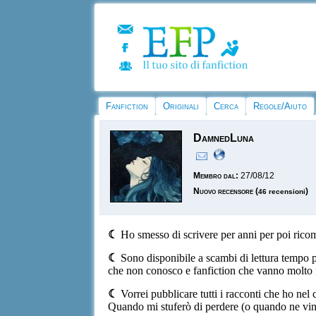
Fanfiction
Originali
Cerca
Regole/Aiuto
DamnedLuna
Membro dal:
27/08/12
Nuovo recensore
(
)
46 recensioni
☾
Ho smesso di scrivere per anni per poi ricom
☾
Sono disponibile a scambi di lettura tempo p
che non conosco e fanfiction che vanno molto f
☾
Vorrei pubblicare tutti i racconti che ho nel 
Quando mi stuferò di perdere (o quando ne vin