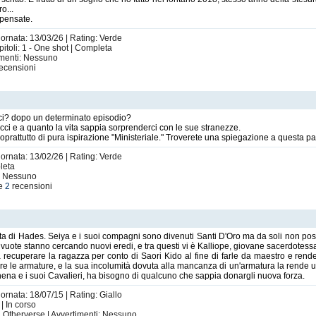
o...
 pensate.
iornata: 13/03/26 | Rating: Verde
pitoli: 1 - One shot | Completa
imenti: Nessuno
ecensioni
i? dopo un determinato episodio?
cci e a quanto la vita sappia sorprenderci con le sue stranezze.
oprattutto di pura ispirazione "Ministeriale." Troverete una spiegazione a questa par
iornata: 13/02/26 | Rating: Verde
pleta
i: Nessuno
le
2
recensioni
itta di Hades. Seiya e i suoi compagni sono divenuti Santi D'Oro ma da soli non po
vuote stanno cercando nuovi eredi, e tra questi vi è Kalliope, giovane sacerdotessa i
ecuperare la ragazza per conto di Saori Kido al fine di farle da maestro e renderl
e le armature, e la sua incolumità dovuta alla mancanza di un'armatura la rende un
hena e i suoi Cavalieri, ha bisogno di qualcuno che sappia donargli nuova forza.
ornata: 18/07/15 | Rating: Giallo
| In corso
 Otherverse | Avvertimenti: Nessuno