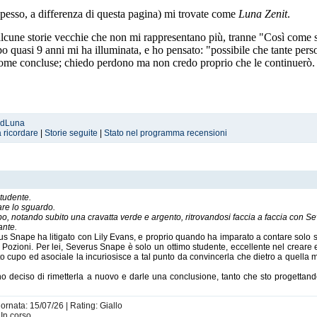
esso, a differenza di questa pagina) mi trovate come
Luna Zenit
.
cune storie vecchie che non mi rappresentano più, tranne "Così come sei
po quasi 9 anni mi ha illuminata, e ho pensato: "possibile che tante pers
5 come concluse; chiedo perdono ma non credo proprio che le continuerò.
edLuna
a ricordare
|
Storie seguite
|
Stato nel programma recensioni
tudente.
re lo sguardo.
capo, notando subito una cravatta verde e argento, ritrovandosi faccia a faccia con 
ante.
 Snape ha litigato con Lily Evans, e proprio quando ha imparato a contare solo su
ozioni. Per lei, Severus Snape è solo un ottimo studente, eccellente nel creare e
to cupo ed asociale la incuriosisce a tal punto da convincerla che dietro a quella m
, ho deciso di rimetterla a nuovo e darle una conclusione, tanto che sto progett
ornata: 15/07/26 | Rating: Giallo
 In corso