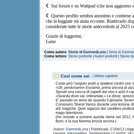
☾
Sui forum e su Wattpad (che non aggiorno sp
☾
Questo profilo sembra anonimo e contiene al
che la leggiate mi aiuta eccome. Riattivarlo do
considerate tutte le storie antecedenti al 202
Grazie di leggermi,
Luna
Come autore
:
Storie di DamnedLuna
|
Serie di Damn
Come lettore
:
Storie preferite
|
Autori preferiti
|
Storie d
Così come sei
-
Ultimo capitolo
Come girò l’angolo andò a sbattere contro uno s
«Oh, perdonami!» Esclamò, prima ancora di alza
Spostò una ciocca di capelli dal viso e alzò il 
«Guarda dove vai, imbranata.» Le disse, sprezz
E' passato un anno da quando il giovane Severus
Corvonero Sheryl Vance durante una lezione di P
arti magiche. Quel ragazzo dal carattere piuttos
mago talentuoso.
(Ho iniziato a scrivere questa storia nel 2012
Burn, e la sua fiamma brucia ancora.)
Autore:
DamnedLuna
| Pubblicata: 27/08/12 | Aggi
Genere: Introspettivo, Sentimentale | Capitoli: 24 |