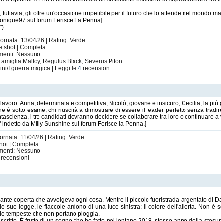
tuttavia, gli offre un'occasione irripetibile per il futuro che lo attende nel mondo m
Veronique97 sul forum Ferisce La Penna]
")
iornata: 13/04/26 | Rating: Verde
One shot | Completa
imenti: Nessuno
Famiglia Malfoy, Regulus Black, Severus Piton
ini/I guerra magica | Leggi le
4
recensioni
 lavoro. Anna, determinata e competitiva; Nicolò, giovane e insicuro; Cecilia, la più
 è sotto esame, chi riuscirà a dimostrare di essere il leader perfetto senza tradire
antascienza, i tre candidati dovranno decidere se collaborare tra loro o continuare a
" indetto da Milly Sunshine sul forum Ferisce la Penna.]
iornata: 11/04/26 | Rating: Verde
 shot | Completa
imenti: Nessuno
recensioni
ante coperta che avvolgeva ogni cosa. Mentre il piccolo fuoristrada argentato di Das
sue logge, le fiaccole ardono di una luce sinistra: il colore dell'allerta. Non è so
ede tempeste che non portano pioggia.
ritto. È frutto di un sogno che ho fatto nel lontano 2018, stesso anno della stesura