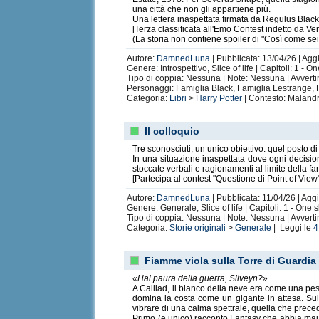
una città che non gli appartiene più.
Una lettera inaspettata firmata da Regulus Black, 
[Terza classificata all'Emo Contest indetto da 
(La storia non contiene spoiler di "Così come sei
Autore:
DamnedLuna
| Pubblicata: 13/04/26 | Agg
Genere: Introspettivo, Slice of life | Capitoli: 1 - 
Tipo di coppia: Nessuna | Note: Nessuna | Avvert
Personaggi: Famiglia Black, Famiglia Lestrange, 
Categoria:
Libri
>
Harry Potter
| Contesto: Malandr
Il colloquio
Tre sconosciuti, un unico obiettivo: quel posto di
In una situazione inaspettata dove ogni decisione
stoccate verbali e ragionamenti al limite della f
[Partecipa al contest "Questione di Point of View
Autore:
DamnedLuna
| Pubblicata: 11/04/26 | Agg
Genere: Generale, Slice of life | Capitoli: 1 - One
Tipo di coppia: Nessuna | Note: Nessuna | Avvert
Categoria:
Storie originali
>
Generale
| Leggi le
4
Fiamme viola sulla Torre di Guardia
«Hai paura della guerra, Silveyn?»
A Caillad, il bianco della neve era come una pes
domina la costa come un gigante in attesa. Sulle 
vibrare di una calma spettrale, quella che prec
Primo (e unico) racconto Fantasy che abbia mai sc