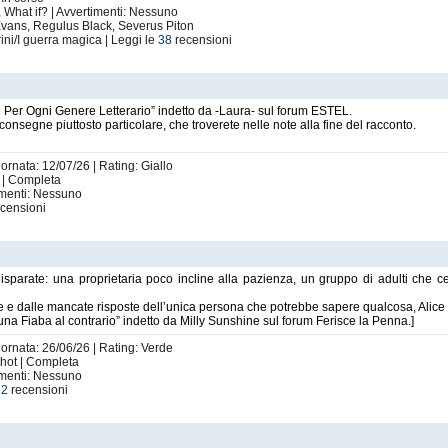
 What if? | Avvertimenti: Nessuno
 Evans, Regulus Black, Severus Piton
ini/I guerra magica | Leggi le
38
recensioni
ore Per Ogni Genere Letterario” indetto da -Laura- sul forum ESTEL.
nsegne piuttosto particolare, che troverete nelle note alla fine del racconto.
ornata: 12/07/26 | Rating: Giallo
t | Completa
imenti: Nessuno
censioni
sparate: una proprietaria poco incline alla pazienza, un gruppo di adulti che cer
adre e dalle mancate risposte dell’unica persona che potrebbe sapere qualcosa, Alice
una Fiaba al contrario” indetto da Milly Sunshine sul forum Ferisce la Penna.]
iornata: 26/06/26 | Rating: Verde
shot | Completa
imenti: Nessuno
e
2
recensioni