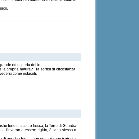
agico.
 grande ed esperta dei tre.
 la propria natura? Tra sorrisi di circostanza,
 vedersi come ostacoli.
he fende la coltre fresca, la Torre di Guardia
lo l'inverno a essere rigido, è l'aria stessa a
 di questa storia. I personaggi sono ispirati a