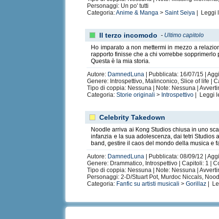
Personaggi: Un po' tutti
Categoria:
Anime & Manga
>
Saint Seiya
| Leggi 
Il terzo incomodo
-
Ultimo capitolo
Ho imparato a non mettermi in mezzo a relazioni 
rapporto finisse che a chi vorrebbe sopprimerlo 
Questa è la mia storia.
Autore:
DamnedLuna
| Pubblicata: 16/07/15 | Agg
Genere: Introspettivo, Malinconico, Slice of life | C
Tipo di coppia: Nessuna | Note: Nessuna | Avvert
Categoria:
Storie originali
>
Introspettivo
| Leggi 
Celebrity Takedown
Noodle arriva ai Kong Studios chiusa in uno scat
infanzia e la sua adolescenza, dai tetri Studios
band, gestire il caos del mondo della musica e fa
Autore:
DamnedLuna
| Pubblicata: 08/09/12 | Aggi
Genere: Drammatico, Introspettivo | Capitoli: 1 | 
Tipo di coppia: Nessuna | Note: Nessuna | Avvert
Personaggi: 2-D/Stuart Pot, Murdoc Niccals, Noo
Categoria:
Fanfic su artisti musicali
>
Gorillaz
| Le