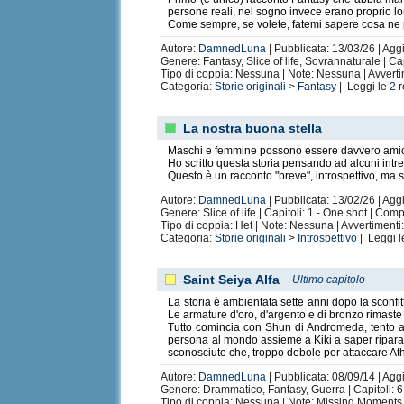
persone reali, nel sogno invece erano proprio lor
Come sempre, se volete, fatemi sapere cosa ne
Autore:
DamnedLuna
| Pubblicata: 13/03/26 | Agg
Genere: Fantasy, Slice of life, Sovrannaturale | Ca
Tipo di coppia: Nessuna | Note: Nessuna | Avvert
Categoria:
Storie originali
>
Fantasy
| Leggi le
2
r
La nostra buona stella
Maschi e femmine possono essere davvero amic
Ho scritto questa storia pensando ad alcuni intre
Questo è un racconto "breve", introspettivo, ma s
Autore:
DamnedLuna
| Pubblicata: 13/02/26 | Agg
Genere: Slice of life | Capitoli: 1 - One shot | Com
Tipo di coppia: Het | Note: Nessuna | Avvertiment
Categoria:
Storie originali
>
Introspettivo
| Leggi 
Saint Seiya Αlfa
-
Ultimo capitolo
La storia è ambientata sette anni dopo la sconf
Le armature d'oro, d'argento e di bronzo rimaste 
Tutto comincia con Shun di Andromeda, tento a r
persona al mondo assieme a Kiki a saper riparar
sconosciuto che, troppo debole per attaccare At
Autore:
DamnedLuna
| Pubblicata: 08/09/14 | Aggi
Genere: Drammatico, Fantasy, Guerra | Capitoli: 6 
Tipo di coppia: Nessuna | Note: Missing Moments,