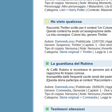
Tipo di coppia: Nessuna | Note: Missing Moments,
Personaggi: Altro personaggio, I Malandrini, Lily
Categoria:
Libri
>
Harry Potter
| Contesto: Malandr
Ho visto qualcosa
Racconto Thriller scritto per il contest “Un Col
Questo contest ha avuto un’assegnazione delle co
La mia consegna: Colore blu, genere Thriller
Autore:
DamnedLuna
| Pubblicata: 12/07/26 | Aggi
Genere: Suspence, Thriller | Capitoli: 1 - One sho
Tipo di coppia: Nessuna | Note: Nessuna | Avvert
Categoria:
Storie originali
>
Thriller
| Leggi le
1
re
La guardiana del Rubino
Al Caffè Rubino si incontrano le persone più di
ragazzina fin troppo curiosa.
Insospettita dalle frequenti uscite serali del p
[Questa storia partecipa al contest “Raccontami 
Autore:
DamnedLuna
| Pubblicata: 26/06/26 | Agg
Genere: Commedia, Generale | Capitoli: 1 - One 
Tipo di coppia: Nessuna | Note: Nessuna | Avvert
Categoria:
Storie originali
>
Commedia
| Leggi l
Testimoni silenziosi