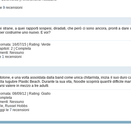
le
9
recensioni
strane, a quei rapporti sospesi, diradati, che però ci sono ancora, pronti a dare d
per costruirne uno nuovo. E voi?
iornata: 16/07/15 | Rating: Verde
apitoli: 2 | Completa
imenti: Nessuno
le
1
recensioni
olone, e una volta assoldata dalla band come unica chitarrista, inizia il suo duro c
 alla lugubre Plastic Beach. Durante la sua vita, Noodle scoprirà quant'è difficile 
rsi valere in mezzo a tre adulti.
ornata: 08/09/12 | Rating: Giallo
Completa
imenti: Nessuno
dle, Russel Hobbs
ggi le
7
recensioni