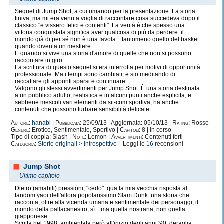
Sequel di Jump Shot, a cui rimando per la presentazione. La storia
finiva, ma mi era venuta voglia di raccontare cosa succedeva dopo il
classico "e vissero felici e contenti". La verità è che spesso una
vittoria conquistata significa aver qualcosa di più da perdere: il
mondo già di per sé non è una favola... tantomeno quello del basket
quando diventa un mestiere.
E quando si vive una storia d'amore di quelle che non si possono
raccontare in giro.
La scrittura di questo sequel si era interrotta per motivi di opportunità
professionale. Ma i tempi sono cambiati, e sto meditando di
raccattare gli appunti sparsi e continuare...
Valgono gli stessi avvertimenti per Jump Shot. È una storia destinata
a un pubblico adulto, realistica e in alcuni punti anche esplicita, e
sebbene mescoli vari elementi da sit-com sportiva, ha anche
contenuti che possono turbare sensibilità delicate.
Autore:
hanabi
|
Pubblicata:
25/09/13 | Aggiornata: 05/10/13 |
Rating:
Rosso
Genere:
Erotico, Sentimentale, Sportivo |
Capitoli:
8 | In corso
Tipo di coppia: Slash |
Note:
Lemon |
Avvertimenti:
Contenuti forti
Categoria:
Storie originali
>
Introspettivo
| Leggi le
16
recensioni
Jump Shot
-
Ultimo capitolo
Dietro (amabili) pressioni, "cedo": qua la mia vecchia risposta al
fandom yaoi dell'allora popolarissimo Slam Dunk: una storia che
racconta, oltre alla vicenda umana e sentimentale dei personaggi, il
mondo della pallacanestro, sì... ma quella nostrana, non quella
giapponese.
Scritta nel 1998, ambientata però all'inizio degli anni '90, deraglia