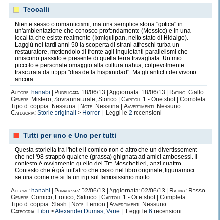
Teocalli
Niente sesso o romanticismi, ma una semplice storia "gotica" in
un'ambientazione che conosco profondamente (Messico) e in una
località che esiste realmente (Ixmiquilpan, nello stato di Hidalgo).
Laggiù nei tardi anni 50 la scoperta di strani affreschi turba un
restauratore, mettendolo di fronte agli inquietanti parallelismi che
uniscono passato e presente di quella terra travagliata. Un mio
piccolo e personale omaggio alla cultura nahua, colpevolmente
trascurata da troppi "dias de la hispanidad". Ma gli antichi dei vivono
ancora...
Autore:
hanabi
|
Pubblicata:
18/06/13 | Aggiornata: 18/06/13 |
Rating:
Giallo
Genere:
Mistero, Sovrannaturale, Storico |
Capitoli:
1 - One shot | Completa
Tipo di coppia: Nessuna |
Note:
Nessuna |
Avvertimenti:
Nessuno
Categoria:
Storie originali
>
Horror
| Leggi le
2
recensioni
Tutti per uno e Uno per tutti
Questa storiella tra l'hot e il comico non è altro che un divertissement
che nel '98 strappò qualche (grassa) ghignata ad amici ambosessi. Il
contesto è ovviamente quello dei Tre Moschettieri, anzi quattro.
Contesto che è già tutt'altro che casto nel libro originale, figuriamoci
se una come me si fa un trip sul famosissimo motto...
Autore:
hanabi
|
Pubblicata:
02/06/13 | Aggiornata: 02/06/13 |
Rating:
Rosso
Genere:
Comico, Erotico, Satirico |
Capitoli:
1 - One shot | Completa
Tipo di coppia: Slash |
Note:
Lemon |
Avvertimenti:
Nessuno
Categoria:
Libri
>
Alexander Dumas, Varie
| Leggi le
6
recensioni