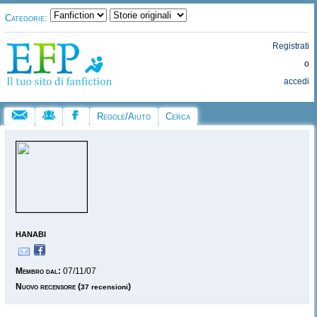
Categorie:
Registrati
o
accedi
Regole/Aiuto
Cerca
hanabi
Membro dal:
07/11/07
Nuovo recensore
(
)
37 recensioni