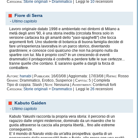
Categoria:
Storie originali
>
Drammatico
| Leggi le
10
recensioni
Fiore di Serra
-
Ultimo capitolo
Lavoro originale datato 1998 e ambientato nei dintorni di Milano a
metà degli anni '90, è una storia inedita (circolata finora solo in
versione cartacea tra gli amanti dello "yaoi-spaghetti") che tocca
argomenti forti. Uno studente di botanica di buona famiglia decide di
fare un'esperienza lavorativa in un parco storico, diventando
giardiniere; e conosce così qualcuno che non ha proprio nulla da
spartire con lui. Ma è proprio così? In un crescendo di eventi
drammatici il protagonista è costretto a perdere tutte le sue certezze...
tranne quelle che contano. E saranno quelle a dargli la forza di
combattere.
Autore:
hanabi
|
Pubblicata:
16/03/08 | Aggiornata: 17/03/08 |
Rating:
Rosso
Genere:
Drammatico, Erotico, Suspence |
Capitoli:
5 | Completa
Tipo di coppia: Slash |
Note:
Nessuna |
Avvertimenti:
Contenuti forti
Categoria:
Storie originali
>
Drammatico
| Leggi le
26
recensioni
Kabuto Gaiden
-
Ultimo capitolo
Kabuto Yakushi racconta la propria vera storia: il percorso di un
ragazzo dalle origini misteriose, dominato da un maestro che lo
guida attraverso la caccia alla propria libertà... fino alle estreme
conseguenze.
E' il mondo di Naruto visto da un'altra prospettiva: quella di un