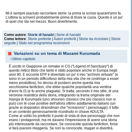
Mi è sempre piaciuto raccontare storie: la prima la scrissi quarant'anni fa.
L'ultima la scriverò probabilmente prima di tirare le cuoia. Questo è un po'
di quel che sta nel mezzo. Buon divertimento.
Come autore
:
Storie di hanabi
|
Serie di hanabi
Come lettore
:
Storie preferite
|
Autori preferiti
|
Storie da ricordare
|
Storie
seguite
|
Stato nel programma recensioni
Variazioni su un tema di Masami Kurumada
-
Ultimo capitolo
È uscito in Giappone un remake in CG ("Legend of Sanctuary") di
questo mitico titolo che tanto è stato popolare anche in Europa negli
anni 90. E siccome EFP è diventato un po' il mio "archivio virtuale" (e
sono in un periodo difficoltoso della mia vita che mi costringe a esser
meno produttiva), ho deciso di postarci anche questa mia
vecchissima fanfiction, che ebbe qualche popolarità una ventina
d'anni fa (!) (e fu anche plagiata). Si tratta, secondo il mio stile, di una
versione realistica della storia, integrando la trama originale del
manga di Kurumada (uno shounen classico che più classico non si
può) con le cose positive dell'allora ottimo adattamento italiano (un
grazie ai doppiatori straordinari che "ricrearono" i personaggi); il tutto
in un contesto generosamente ricostruito in chiave ADULTA.
Come al solito ho preferito il punto di vista di due personaggi che non
erano i protagonisti, ma mi davano l'impressione di avere una storia
più interessante da raccontare. Se conoscete questa fanfiction, forse
vi farà piacere rileggerla. Se non la conoscete, magari vi divertirà.