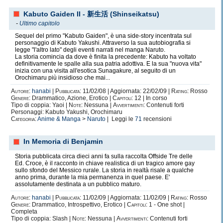
Kabuto Gaiden II - 新生活 (Shinseikatsu)
-
Ultimo capitolo
Sequel del primo "Kabuto Gaiden", è una side-story incentrata sul
personaggio di Kabuto Yakushi. Attraverso la sua autobiografia si
legge "l'altro lato" degli eventi narrati nel manga Naruto.
La storia comincia da dove è finita la precedente: Kabuto ha voltato
definitivamente le spalle alla sua patria adottiva. E la sua "nuova vita"
inizia con una visita all'esotica Sunagakure, al seguito di un
Orochimaru più insidioso che mai...
Autore:
hanabi
|
Pubblicata:
11/02/08 | Aggiornata: 22/02/09 |
Rating:
Rosso
Genere:
Drammatico, Azione, Erotico |
Capitoli:
12 | In corso
Tipo di coppia: Yaoi |
Note:
Nessuna |
Avvertimenti:
Contenuti forti
Personaggi: Kabuto Yakushi, Orochimaru
Categoria:
Anime & Manga
>
Naruto
| Leggi le
71
recensioni
In Memoria di Benjamin
Storia pubblicata circa dieci anni fa sulla raccolta Offside Tre delle
Ed. Croce, è il racconto in chiave realistica di un tragico amore gay
sullo sfondo del Messico rurale. La storia in realtà risale a qualche
anno prima, durante la mia permanenza in quel paese. E'
assolutamente destinata a un pubblico maturo.
Autore:
hanabi
|
Pubblicata:
11/02/09 | Aggiornata: 11/02/09 |
Rating:
Rosso
Genere:
Drammatico, Introspettivo, Erotico |
Capitoli:
1 - One shot |
Completa
Tipo di coppia: Slash |
Note:
Nessuna |
Avvertimenti:
Contenuti forti