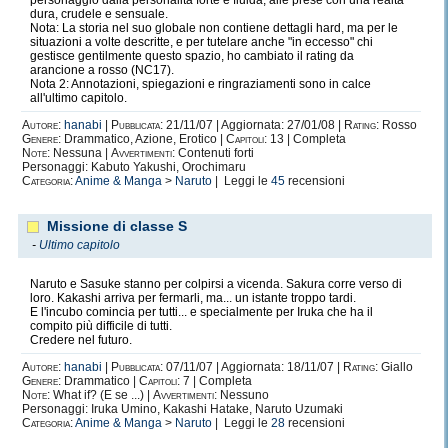
personaggio dalla personalità forte e fluida, alle prese con una realtà
dura, crudele e sensuale.
Nota: La storia nel suo globale non contiene dettagli hard, ma per le
situazioni a volte descritte, e per tutelare anche "in eccesso" chi
gestisce gentilmente questo spazio, ho cambiato il rating da
arancione a rosso (NC17).
Nota 2: Annotazioni, spiegazioni e ringraziamenti sono in calce
all'ultimo capitolo.
Autore:
hanabi
|
Pubblicata:
21/11/07 | Aggiornata: 27/01/08 |
Rating:
Rosso
Genere:
Drammatico, Azione, Erotico |
Capitoli:
13 | Completa
Note:
Nessuna |
Avvertimenti:
Contenuti forti
Personaggi: Kabuto Yakushi, Orochimaru
Categoria:
Anime & Manga
>
Naruto
| Leggi le
45
recensioni
Missione di classe S
-
Ultimo capitolo
Naruto e Sasuke stanno per colpirsi a vicenda. Sakura corre verso di
loro. Kakashi arriva per fermarli, ma... un istante troppo tardi.
E l'incubo comincia per tutti... e specialmente per Iruka che ha il
compito più difficile di tutti.
Credere nel futuro.
Autore:
hanabi
|
Pubblicata:
07/11/07 | Aggiornata: 18/11/07 |
Rating:
Giallo
Genere:
Drammatico |
Capitoli:
7 | Completa
Note:
What if? (E se ...) |
Avvertimenti:
Nessuno
Personaggi: Iruka Umino, Kakashi Hatake, Naruto Uzumaki
Categoria:
Anime & Manga
>
Naruto
| Leggi le
28
recensioni