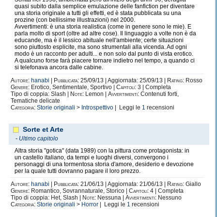
quasi subito dalla semplice emulazione delle fanfiction per diventare
una storia originale a tutti gli effetti, ed è stata pubblicata su una
prozine (con bellissime illustrazioni) nel 2000.
Avvertimenti: è una storia realistica (come in genere sono le mie). E
parla molto di sport (oltre ad altre cose). Il linguaggio a volte non è da
educande, ma è il lessico abituale nell'ambiente; certe situazioni
sono piuttosto esplicite, ma sono strumentali alla vicenda. Ad ogni
modo è un racconto per adulti... e non solo dal punto di vista erotico.
A qualcuno forse farà piacere tornare indietro nel tempo, a quando ci
si telefonava ancora dalle cabine.
Autore:
hanabi
|
Pubblicata:
25/09/13 | Aggiornata: 25/09/13 |
Rating:
Rosso
Genere:
Erotico, Sentimentale, Sportivo |
Capitoli:
3 | Completa
Tipo di coppia: Slash |
Note:
Lemon |
Avvertimenti:
Contenuti forti,
Tematiche delicate
Categoria:
Storie originali
>
Introspettivo
| Leggi le
1
recensioni
Sorte et Arte
-
Ultimo capitolo
Altra storia "gotica" (data 1989) con la pittura come protagonista: in
un castello italiano, da tempi e luoghi diversi, convergono i
personaggi di una tormentosa storia d'amore, desiderio e devozione
per la quale tutti dovranno pagare il loro prezzo.
Autore:
hanabi
|
Pubblicata:
21/06/13 | Aggiornata: 21/06/13 |
Rating:
Giallo
Genere:
Romantico, Sovrannaturale, Storico |
Capitoli:
4 | Completa
Tipo di coppia: Het, Slash |
Note:
Nessuna |
Avvertimenti:
Nessuno
Categoria:
Storie originali
>
Horror
| Leggi le
1
recensioni