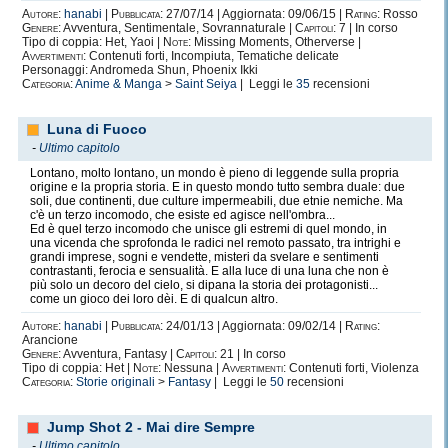
Autore:
hanabi
|
Pubblicata:
27/07/14 | Aggiornata: 09/06/15 |
Rating:
Rosso
Genere:
Avventura, Sentimentale, Sovrannaturale |
Capitoli:
7 | In corso
Tipo di coppia: Het, Yaoi |
Note:
Missing Moments, Otherverse |
Avvertimenti:
Contenuti forti, Incompiuta, Tematiche delicate
Personaggi: Andromeda Shun, Phoenix Ikki
Categoria:
Anime & Manga
>
Saint Seiya
| Leggi le
35
recensioni
Luna di Fuoco
-
Ultimo capitolo
Lontano, molto lontano, un mondo è pieno di leggende sulla propria
origine e la propria storia. E in questo mondo tutto sembra duale: due
soli, due continenti, due culture impermeabili, due etnie nemiche. Ma
c'è un terzo incomodo, che esiste ed agisce nell'ombra...
Ed è quel terzo incomodo che unisce gli estremi di quel mondo, in
una vicenda che sprofonda le radici nel remoto passato, tra intrighi e
grandi imprese, sogni e vendette, misteri da svelare e sentimenti
contrastanti, ferocia e sensualità. E alla luce di una luna che non è
più solo un decoro del cielo, si dipana la storia dei protagonisti...
come un gioco dei loro dèi. E di qualcun altro.
Autore:
hanabi
|
Pubblicata:
24/01/13 | Aggiornata: 09/02/14 |
Rating:
Arancione
Genere:
Avventura, Fantasy |
Capitoli:
21 | In corso
Tipo di coppia: Het |
Note:
Nessuna |
Avvertimenti:
Contenuti forti, Violenza
Categoria:
Storie originali
>
Fantasy
| Leggi le
50
recensioni
Jump Shot 2 - Mai dire Sempre
-
Ultimo capitolo