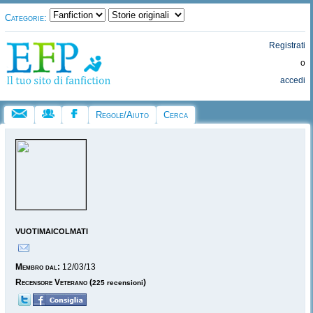
Categorie:
Registrati
o
accedi
Regole/Aiuto
Cerca
vuotimaicolmati
Membro dal:
12/03/13
Recensore Veterano
(
)
225 recensioni