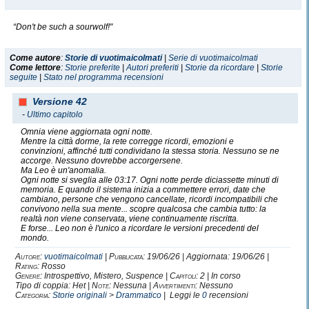
“Don't be such a sourwolf!"
Come autore
:
Storie di vuotimaicolmati
|
Serie di vuotimaicolmati
Come lettore
:
Storie preferite
|
Autori preferiti
|
Storie da ricordare
|
Storie
seguite
|
Stato nel programma recensioni
Versione 42
-
Ultimo capitolo
Omnia viene aggiornata ogni notte.
Mentre la città dorme, la rete corregge ricordi, emozioni e
convinzioni, affinché tutti condividano la stessa storia. Nessuno se ne
accorge. Nessuno dovrebbe accorgersene.
Ma Leo è un'anomalia.
Ogni notte si sveglia alle 03:17. Ogni notte perde diciassette minuti di
memoria. E quando il sistema inizia a commettere errori, date che
cambiano, persone che vengono cancellate, ricordi incompatibili che
convivono nella sua mente... scopre qualcosa che cambia tutto: la
realtà non viene conservata, viene continuamente riscritta.
E forse... Leo non è l'unico a ricordare le versioni precedenti del
mondo.
Autore:
vuotimaicolmati
|
Pubblicata:
19/06/26 | Aggiornata: 19/06/26 |
Rating:
Rosso
Genere:
Introspettivo, Mistero, Suspence |
Capitoli:
2 | In corso
Tipo di coppia: Het |
Note:
Nessuna |
Avvertimenti:
Nessuno
Categoria:
Storie originali
>
Drammatico
| Leggi le
0
recensioni