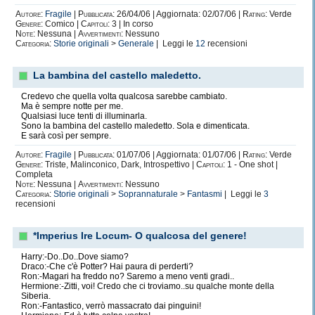
Autore:
Fragile
|
Pubblicata:
26/04/06 | Aggiornata: 02/07/06 |
Rating:
Verde
Genere:
Comico |
Capitoli:
3 | In corso
Note:
Nessuna |
Avvertimenti:
Nessuno
Categoria:
Storie originali
>
Generale
| Leggi le
12
recensioni
La bambina del castello maledetto.
Credevo che quella volta qualcosa sarebbe cambiato.
Ma è sempre notte per me.
Qualsiasi luce tenti di illuminarla.
Sono la bambina del castello maledetto. Sola e dimenticata.
E sarà così per sempre.
Autore:
Fragile
|
Pubblicata:
01/07/06 | Aggiornata: 01/07/06 |
Rating:
Verde
Genere:
Triste, Malinconico, Dark, Introspettivo |
Capitoli:
1 - One shot |
Completa
Note:
Nessuna |
Avvertimenti:
Nessuno
Categoria:
Storie originali
>
Soprannaturale
>
Fantasmi
| Leggi le
3
recensioni
*Imperius Ire Locum- O qualcosa del genere!
Harry:-Do..Do..Dove siamo?
Draco:-Che c'è Potter? Hai paura di perderti?
Ron:-Magari ha freddo no? Saremo a meno venti gradi..
Hermione:-Zitti, voi! Credo che ci troviamo..su qualche monte della
Siberia.
Ron:-Fantastico, verrò massacrato dai pinguini!