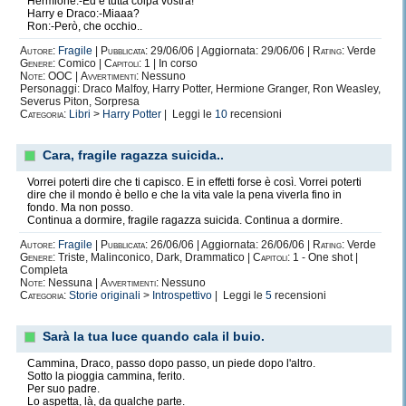
Hermione:-Ed è tutta colpa vostra!
Harry e Draco:-Miaaa?
Ron:-Però, che occhio..
Autore:
Fragile
|
Pubblicata:
29/06/06 | Aggiornata: 29/06/06 |
Rating:
Verde
Genere:
Comico |
Capitoli:
1 | In corso
Note:
OOC |
Avvertimenti:
Nessuno
Personaggi: Draco Malfoy, Harry Potter, Hermione Granger, Ron Weasley,
Severus Piton, Sorpresa
Categoria:
Libri
>
Harry Potter
| Leggi le
10
recensioni
Cara, fragile ragazza suicida..
Vorrei poterti dire che ti capisco. E in effetti forse è così. Vorrei poterti
dire che il mondo è bello e che la vita vale la pena viverla fino in
fondo. Ma non posso.
Continua a dormire, fragile ragazza suicida. Continua a dormire.
Autore:
Fragile
|
Pubblicata:
26/06/06 | Aggiornata: 26/06/06 |
Rating:
Verde
Genere:
Triste, Malinconico, Dark, Drammatico |
Capitoli:
1 - One shot |
Completa
Note:
Nessuna |
Avvertimenti:
Nessuno
Categoria:
Storie originali
>
Introspettivo
| Leggi le
5
recensioni
Sarà la tua luce quando cala il buio.
Cammina, Draco, passo dopo passo, un piede dopo l'altro.
Sotto la pioggia cammina, ferito.
Per suo padre.
Lo aspetta, là, da qualche parte.