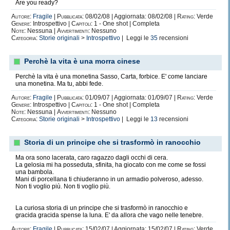
Are you ready?
Autore:
Fragile
|
Pubblicata:
08/02/08 | Aggiornata: 08/02/08 |
Rating:
Verde
Genere:
Introspettivo |
Capitoli:
1 - One shot | Completa
Note:
Nessuna |
Avvertimenti:
Nessuno
Categoria:
Storie originali
>
Introspettivo
| Leggi le
35
recensioni
Perchè la vita è una morra cinese
Perchè la vita è una monetina Sasso, Carta, forbice. E' come lanciare
una monetina. Ma tu, abbi fede.
Autore:
Fragile
|
Pubblicata:
01/09/07 | Aggiornata: 01/09/07 |
Rating:
Verde
Genere:
Introspettivo |
Capitoli:
1 - One shot | Completa
Note:
Nessuna |
Avvertimenti:
Nessuno
Categoria:
Storie originali
>
Introspettivo
| Leggi le
13
recensioni
Storia di un principe che si trasformò in ranocchio
Ma ora sono lacerata, caro ragazzo dagli occhi di cera.
La gelosia mi ha posseduta, sfinita, ha giocato con me come se fossi
una bambola.
Mani di porcellana ti chiuderanno in un armadio polveroso, adesso.
Non ti voglio più. Non ti voglio più.
La curiosa storia di un principe che si trasformò in ranocchio e
gracida gracida spense la luna. E' da allora che vago nelle tenebre.
Autore:
Fragile
|
Pubblicata:
15/02/07 | Aggiornata: 15/02/07 |
Rating:
Verde