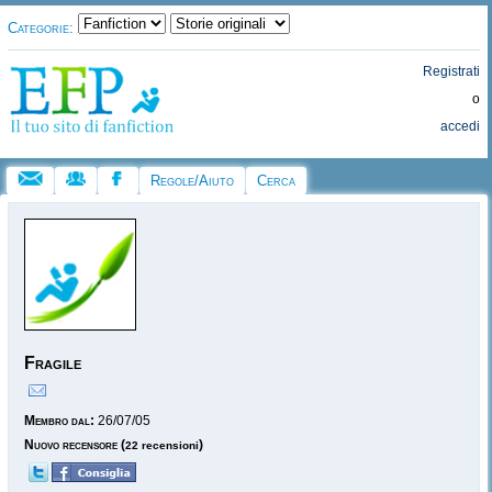
Categorie:
Registrati
o
accedi
Regole/Aiuto
Cerca
Fragile
Membro dal:
26/07/05
Nuovo recensore
(
)
22 recensioni