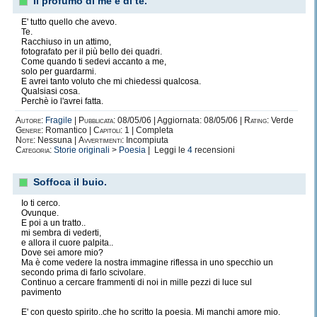
Il profumo di me e di te.
E' tutto quello che avevo.
Te.
Racchiuso in un attimo,
fotografato per il più bello dei quadri.
Come quando ti sedevi accanto a me,
solo per guardarmi.
E avrei tanto voluto che mi chiedessi qualcosa.
Qualsiasi cosa.
Perchè io l'avrei fatta.
Autore:
Fragile
|
Pubblicata:
08/05/06 | Aggiornata: 08/05/06 |
Rating:
Verde
Genere:
Romantico |
Capitoli:
1 | Completa
Note:
Nessuna |
Avvertimenti:
Incompiuta
Categoria:
Storie originali
>
Poesia
| Leggi le
4
recensioni
Soffoca il buio.
Io ti cerco.
Ovunque.
E poi a un tratto..
mi sembra di vederti,
e allora il cuore palpita..
Dove sei amore mio?
Ma è come vedere la nostra immagine riflessa in uno specchio un
secondo prima di farlo scivolare.
Continuo a cercare frammenti di noi in mille pezzi di luce sul
pavimento
E' con questo spirito..che ho scritto la poesia. Mi manchi amore mio.