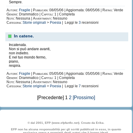
Sempre.
Autore:
Fragile
|
Pubblicata:
08/05/06 | Aggiornata: 08/05/06 |
Rating:
Verde
Genere:
Drammatico |
Capitoli:
1 | Completa
Note:
Nessuna |
Avvertimenti:
Nessuno
Categoria:
Storie originali
>
Poesia
| Leggi le
3
recensioni
In catene.
Incatenata.
Non si può andare avanti,
non indietro.
E nel tuo mondo fermo,
piano,
respira.
Autore:
Fragile
|
Pubblicata:
05/05/06 | Aggiornata: 05/05/06 |
Rating:
Verde
Genere:
Drammatico |
Capitoli:
1 | Completa
Note:
Nessuna |
Avvertimenti:
Nessuno
Categoria:
Storie originali
>
Poesia
| Leggi le
7
recensioni
[Precedente] 1
2
[Prossimo]
© dal 2001, EFP (www.efpfanfic.net). Creato da Erika.
EFP non ha alcuna responsabilità per gli scritti pubblicati in esso, in quanto
esclusiva opera e proprietà degli autori che li hanno ideati.