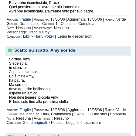
E avrebbe ricominciato, Draco.
Quel pensiero non l'avrebbe più tormentato.
Avrebbe ricomnciato. L'avrebbe fatto per suo padre.
Autore:
Fragile
|
Pubblicata:
13/05/06 | Aggiornata: 13/05/06 |
Rating:
Verde
Genere:
Drammatico |
Capitoli:
1 - One shot | Completa
Note:
Nessuna |
Avvertimenti:
Nessuno
Personaggi: Draco Malfoy
Categoria:
Libri
>
Harry Potter
| Leggi le
4
recensioni
Scatto su scatto, Amy sorride.
Sorride, Amy.
Siede sola,
in silenzio.
Aspetta un'amico.
Ed è triste Amy,
ha paura.
Ma sorride.
deve apparire bellissima,
aspetta un amico.
Non devi temere, piccola Amy.
E' buio solo fino alla prossima stella.
Autore:
Fragile
|
Pubblicata:
13/05/06 | Aggiornata: 13/05/06 |
Rating:
Verde
Genere:
Malinconico, Dark, Drammatico |
Capitoli:
1 - One shot | Completa
Note:
Nessuna |
Avvertimenti:
Nessuno
Categoria:
Storie originali
>
Poesia
| Leggi le
6
recensioni