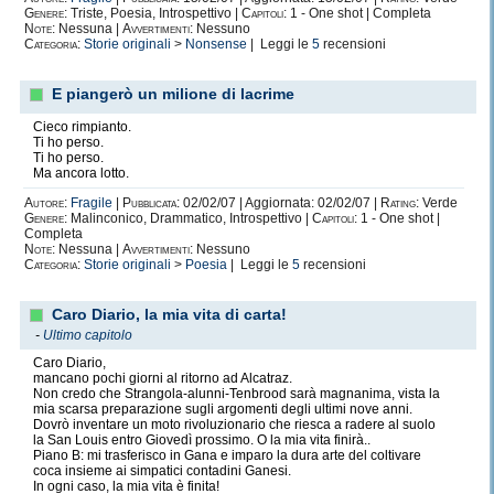
Genere:
Triste, Poesia, Introspettivo |
Capitoli:
1 - One shot | Completa
Note:
Nessuna |
Avvertimenti:
Nessuno
Categoria:
Storie originali
>
Nonsense
| Leggi le
5
recensioni
E piangerò un milione di lacrime
Cieco rimpianto.
Ti ho perso.
Ti ho perso.
Ma ancora lotto.
Autore:
Fragile
|
Pubblicata:
02/02/07 | Aggiornata: 02/02/07 |
Rating:
Verde
Genere:
Malinconico, Drammatico, Introspettivo |
Capitoli:
1 - One shot |
Completa
Note:
Nessuna |
Avvertimenti:
Nessuno
Categoria:
Storie originali
>
Poesia
| Leggi le
5
recensioni
Caro Diario, la mia vita di carta!
-
Ultimo capitolo
Caro Diario,
mancano pochi giorni al ritorno ad Alcatraz.
Non credo che Strangola-alunni-Tenbrood sarà magnanima, vista la
mia scarsa preparazione sugli argomenti degli ultimi nove anni.
Dovrò inventare un moto rivoluzionario che riesca a radere al suolo
la San Louis entro Giovedì prossimo. O la mia vita finirà..
Piano B: mi trasferisco in Gana e imparo la dura arte del coltivare
coca insieme ai simpatici contadini Ganesi.
In ogni caso, la mia vita è finita!