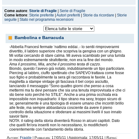
Come autore
:
Storie di Fragile
|
Serie di Fragile
Come lettore
:
Storie preferite
|
Autori preferiti
|
Storie da ricordare
|
Storie
seguite
|
Stato nel programma recensioni
Bambolina e Barracuda
-Abbella Francesì fermate ‘nattimo eddai..- lo sentii rimproverarmi
divertito, il labbro superiore che scopriva la gengiva con un ghigno.
Mi voltai cercando di stare calma. Mi aveva scambiato per una turista
in modo estremamente strafottente, non era la fine del mondo.
Ama il prossimo, Mia, anche il prossimo testa di cazzo.
Biondo, questo l’avevo già notato, indubbiamente un tipo particolare.
Piercing al labbro, ciuffo spettinato che SAPEVO trattava come fosse
suo figlio e probabilmente la sera gli raccontava le favole. La
maglietta a stampe vintage gli fasciava il bel corpo asciutto,
lanciando il messaggio “Sono quattro giorni che penso a cosa
mettermi ma tu devi pensare che sia una tenuta improvvisata e che ci
sto bene solo perchè ho STILE”. Anche a una prima occhiata era
impossibile non inquadrarlo: il tipo strano ma sexy, troppo sicuro di
se; generalmente è una tipologia di essere umano che incontri brillo
alle feste, ma sempre abbastanza cosciente da avere il pieno
controllo della situazione e sfoderare ai massimi livelli il suo innato
savoir faire .
NOTA: il rating della storia diventerà Rosso in alcuni capitoli. Dato
che quelli fin'ora inseriti non lo necessitano, lo modificherò
coerentemente con l'andamento della storia.
Autore:
Fragile
|
Pubblicata:
17/05/11 | Aggiornata: 17/05/11 |
Rating: