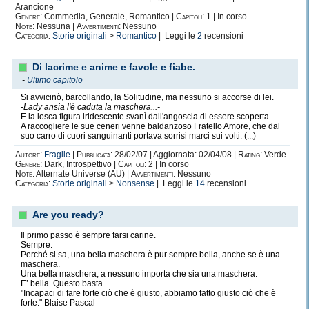
Arancione
Genere:
Commedia, Generale, Romantico |
Capitoli:
1 | In corso
Note:
Nessuna |
Avvertimenti:
Nessuno
Categoria:
Storie originali
>
Romantico
| Leggi le
2
recensioni
Di lacrime e anime e favole e fiabe.
-
Ultimo capitolo
Si avvicinò, barcollando, la Solitudine, ma nessuno si accorse di lei.
-Lady ansia l'è caduta la maschera...-
E la losca figura iridescente svanì dall'angoscia di essere scoperta.
A raccogliere le sue ceneri venne baldanzoso Fratello Amore, che dal
suo carro di cuori sanguinanti portava sorrisi marci sui volti. (...)
Autore:
Fragile
|
Pubblicata:
28/02/07 | Aggiornata: 02/04/08 |
Rating:
Verde
Genere:
Dark, Introspettivo |
Capitoli:
2 | In corso
Note:
Alternate Universe (AU) |
Avvertimenti:
Nessuno
Categoria:
Storie originali
>
Nonsense
| Leggi le
14
recensioni
Are you ready?
Il primo passo è sempre farsi carine.
Sempre.
Perché si sa, una bella maschera è pur sempre bella, anche se è una
maschera.
Una bella maschera, a nessuno importa che sia una maschera.
E’ bella. Questo basta
"Incapaci di fare forte ciò che è giusto, abbiamo fatto giusto ciò che è
forte." Blaise Pascal