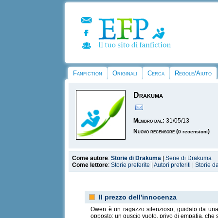
Fanfiction
Originali
Cerca
Regole/Aiuto
Drakuma
Membro dal:
31/05/13
Nuovo recensore
(
)
0 recensioni
Come autore
:
Storie di Drakuma
|
Serie di Drakuma
Come lettore
:
Storie preferite
|
Autori preferiti
|
Storie d
Il prezzo dell'innocenza
Owen è un ragazzo silenzioso, guidato da una fo
opposto: un guscio vuoto, privo di empatia, che s