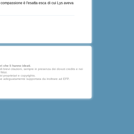
a compassione è l'esatta esca di cui Lys aveva
i che li hanno ideati.
 brevi citazioni, sempre in presenza dei dovuti credits e nei
ttizi.
vi proprietari e copyrights.
lazione adeguatamente supportata da inoltrare ad EFP.