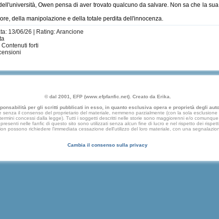
 dell'università, Owen pensa di aver trovato qualcuno da salvare. Non sa che la su
re, della manipolazione e della totale perdita dell'innocenza.
ta: 13/06/26 | Rating: Arancione
ta
 Contenuti forti
censioni
© dal 2001, EFP (www.efpfanfic.net). Creato da Erika.
nsabilità per gli scritti pubblicati in esso, in quanto esclusiva opera e proprietà degli autor
 senza il consenso del proprietario del materiale, nemmeno parzialmente (con la sola esclusione di
e termini concessi dalla legge). Tutti i soggetti descritti nelle storie sono maggiorenni e/o comunque fi
presenti nelle fanfic di questo sito sono utilizzati senza alcun fine di lucro e nel rispetto dei rispetti
an fiction possono richiedere l'immediata cessazione dell'utilizzo del loro materiale, con una segna
Cambia il consenso sulla privacy