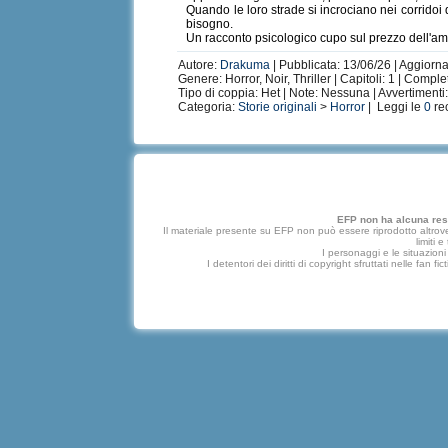
Quando le loro strade si incrociano nei corridoi
bisogno.
Un racconto psicologico cupo sul prezzo dell'amo
Autore:
Drakuma
| Pubblicata: 13/06/26 | Aggiorna
Genere: Horror, Noir, Thriller | Capitoli: 1 | Comple
Tipo di coppia: Het | Note: Nessuna | Avvertimenti:
Categoria:
Storie originali
>
Horror
| Leggi le
0
re
EFP non ha alcuna respo
Il materiale presente su EFP non può essere riprodotto altrove
limiti 
I personaggi e le situazioni 
I detentori dei diritti di copyright sfruttati nelle f