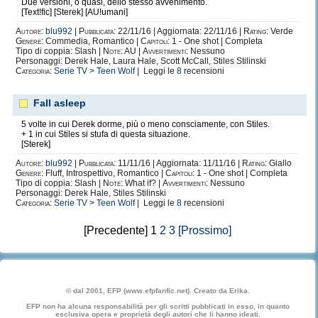
Due versioni, o quasi, dello stesso avvenimento.
[Text!fic] [Sterek] [AU!umani]
Autore:
blu992
|
Pubblicata:
22/11/16 | Aggiornata: 22/11/16 |
Rating:
Verde
Genere:
Commedia, Romantico |
Capitoli:
1 - One shot | Completa
Tipo di coppia: Slash |
Note:
AU |
Avvertimenti:
Nessuno
Personaggi: Derek Hale, Laura Hale, Scott McCall, Stiles Stilinski
Categoria:
Serie TV
>
Teen Wolf
| Leggi le
8
recensioni
Fall asleep
5 volte in cui Derek dorme, più o meno consciamente, con Stiles.
+ 1 in cui Stiles si stufa di questa situazione.
[Sterek]
Autore:
blu992
|
Pubblicata:
11/11/16 | Aggiornata: 11/11/16 |
Rating:
Giallo
Genere:
Fluff, Introspettivo, Romantico |
Capitoli:
1 - One shot | Completa
Tipo di coppia: Slash |
Note:
What if? |
Avvertimenti:
Nessuno
Personaggi: Derek Hale, Stiles Stilinski
Categoria:
Serie TV
>
Teen Wolf
| Leggi le
8
recensioni
[Precedente] 1
2
3
[Prossimo]
© dal 2001, EFP (www.efpfanfic.net). Creato da Erika.
EFP non ha alcuna responsabilità per gli scritti pubblicati in esso, in quanto
esclusiva opera e proprietà degli autori che li hanno ideati.