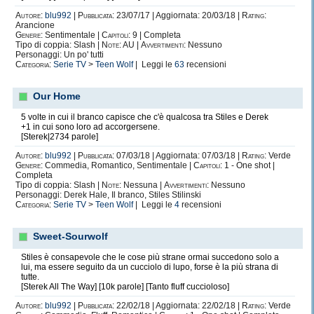
Autore:
blu992
|
Pubblicata:
23/07/17 | Aggiornata: 20/03/18 |
Rating:
Arancione
Genere:
Sentimentale |
Capitoli:
9 | Completa
Tipo di coppia: Slash |
Note:
AU |
Avvertimenti:
Nessuno
Personaggi: Un po' tutti
Categoria:
Serie TV
>
Teen Wolf
| Leggi le
63
recensioni
Our Home
5 volte in cui il branco capisce che c'è qualcosa tra Stiles e Derek
+1 in cui sono loro ad accorgersene.
[Sterek|2734 parole]
Autore:
blu992
|
Pubblicata:
07/03/18 | Aggiornata: 07/03/18 |
Rating:
Verde
Genere:
Commedia, Romantico, Sentimentale |
Capitoli:
1 - One shot |
Completa
Tipo di coppia: Slash |
Note:
Nessuna |
Avvertimenti:
Nessuno
Personaggi: Derek Hale, Il branco, Stiles Stilinski
Categoria:
Serie TV
>
Teen Wolf
| Leggi le
4
recensioni
Sweet-Sourwolf
Stiles è consapevole che le cose più strane ormai succedono solo a
lui, ma essere seguito da un cucciolo di lupo, forse è la più strana di
tutte.
[Sterek All The Way] [10k parole] [Tanto fluff cuccioloso]
Autore:
blu992
|
Pubblicata:
22/02/18 | Aggiornata: 22/02/18 |
Rating:
Verde