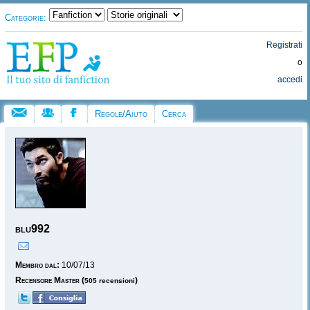
Categorie:
Registrati
o
accedi
Regole/Aiuto
Cerca
blu992
Membro dal:
10/07/13
Recensore Master
(
)
505 recensioni