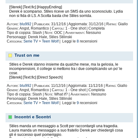
[Sterek] [Text.fic] [HappyEnding]
Derek è scomparso. Stiles riceve un SMS da uno sconosciuto. Lydia
non si fida di LS. A Scotta basta che Stiles sorrida.
Autore:
blu992
|
Pubblicata:
31/12/16 | Aggiornata: 31/12/16 |
Rating:
Giallo
Genere:
Angst, Romantico |
Capitoli:
1 - One shot | Completa
Tipo di coppia: Slash |
Note:
OOC |
Avvertimenti:
Nessuno
Personaggi: Derek Hale, Stiles Stilinski
Categoria:
Serie TV
>
Teen Wolf
| Leggi le
8
recensioni
Trust on me
Stiles e Derek stanno insieme da qualche mese, ma la gelosia, le
incomprensioni, il college si mettono tra i due complicando un po' le
cose.
[Sterek] [Text.fic] [Direct Speech]
Autore:
blu992
|
Pubblicata:
11/12/16 | Aggiornata: 11/12/16 |
Rating:
Giallo
Genere:
Angst, Romantico |
Capitoli:
1 - One shot | Completa
Tipo di coppia: Slash |
Note:
What if? |
Avvertimenti:
Nessuno
Personaggi: Derek Hale, Stiles Stilinski
Categoria:
Serie TV
>
Teen Wolf
| Leggi le
9
recensioni
Incontri e Scontri
Stiles manda un messaggio a Scott per raccontargli una tragedia.
Laura manda un messaggio a suo fratello Derek per chiedergli cosa
gli è successo quel pomeriggio.