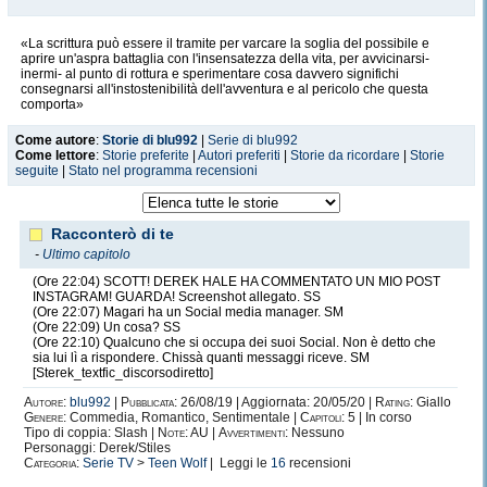
«La scrittura può essere il tramite per varcare la soglia del possibile e
aprire un'aspra battaglia con l'insensatezza della vita, per avvicinarsi-
inermi- al punto di rottura e sperimentare cosa davvero significhi
consegnarsi all'instostenibilità dell'avventura e al pericolo che questa
comporta»
Come autore
:
Storie di blu992
|
Serie di blu992
Come lettore
:
Storie preferite
|
Autori preferiti
|
Storie da ricordare
|
Storie
seguite
|
Stato nel programma recensioni
Racconterò di te
-
Ultimo capitolo
(Ore 22:04) SCOTT! DEREK HALE HA COMMENTATO UN MIO POST
INSTAGRAM! GUARDA! Screenshot allegato. SS
(Ore 22:07) Magari ha un Social media manager. SM
(Ore 22:09) Un cosa? SS
(Ore 22:10) Qualcuno che si occupa dei suoi Social. Non è detto che
sia lui lì a rispondere. Chissà quanti messaggi riceve. SM
[Sterek_textfic_discorsodiretto]
Autore:
blu992
|
Pubblicata:
26/08/19 | Aggiornata: 20/05/20 |
Rating:
Giallo
Genere:
Commedia, Romantico, Sentimentale |
Capitoli:
5 | In corso
Tipo di coppia: Slash |
Note:
AU |
Avvertimenti:
Nessuno
Personaggi: Derek/Stiles
Categoria:
Serie TV
>
Teen Wolf
| Leggi le
16
recensioni