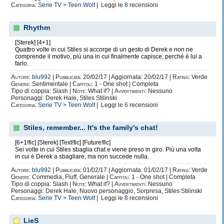
Categoria:
Serie TV
>
Teen Wolf
| Leggi le
8
recensioni
Rhythm
[Sterek] [4+1]
Quattro volte in cui Stiles si accorge di un gesto di Derek e non ne
comprende il motivo, più una in cui finalmente capisce, perché è lui a
farlo.
Autore:
blu992
|
Pubblicata:
20/02/17 | Aggiornata: 20/02/17 |
Rating:
Verde
Genere:
Sentimentale |
Capitoli:
1 - One shot | Completa
Tipo di coppia: Slash |
Note:
What if? |
Avvertimenti:
Nessuno
Personaggi: Derek Hale, Stiles Stilinski
Categoria:
Serie TV
>
Teen Wolf
| Leggi le
6
recensioni
Stiles, remember... It's the family's chat!
[6+1!fic] [Sterek] [Text!fic] [Future!fic]
Sei volte in cui Stiles sbaglia chat e viene preso in giro. Più una volta
in cui è Derek a sbagliare, ma non succede nulla.
Autore:
blu992
|
Pubblicata:
01/02/17 | Aggiornata: 01/02/17 |
Rating:
Verde
Genere:
Commedia, Fluff, Generale |
Capitoli:
1 - One shot | Completa
Tipo di coppia: Slash |
Note:
What if? |
Avvertimenti:
Nessuno
Personaggi: Derek Hale, Nuovo personaggio, Sorpresa, Stiles Stilinski
Categoria:
Serie TV
>
Teen Wolf
| Leggi le
8
recensioni
LieS