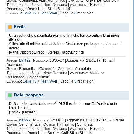
Genere:
Commedia, Fluff, Romantico |
Capitoli:
1 - One shot | Completa
Tipo di coppia: Slash |
Note:
Nessuna |
Avvertimenti:
Nessuno
Personaggi: Derek Hale, Stiles Stilinski
Categoria:
Serie TV
>
Teen Wolf
| Leggi le
6
recensioni
Ferite
Una scelta che è sbagliata per uno, ma che ferisce entrambi in modi
diversi.
Stiles urla di rabbia, urla di dolore. Derek tace per la paura, tace per il
dolore.
[Parte DiscorsoDiretto] [Sterek] [HappyEnding]
Autore:
blu992
|
Pubblicata:
13/05/17 | Aggiornata: 13/05/17 |
Rating:
Arancione
Genere:
Romantico |
Capitoli:
1 - One shot | Completa
Tipo di coppia: Slash |
Note:
Nessuna |
Avvertimenti:
Violenza
Personaggi: Stiles Stilinski
Categoria:
Serie TV
>
Teen Wolf
| Leggi le
5
recensioni
Dolci scoperte
Di Scott che tanto tonto non è. Di Stiles che dorme. Di Derek che fa
finta di nulla.
[Sterek] [Flashfic]
Autore:
blu992
|
Pubblicata:
02/03/17 | Aggiornata: 02/03/17 |
Rating:
Verde
Genere:
Sentimentale |
Capitoli:
1 - Flashfic | Completa
Tipo di coppia: Slash |
Note:
Nessuna |
Avvertimenti:
Nessuno
Personaggi: Derek Hale, Scott McCall, Stiles Stilinski