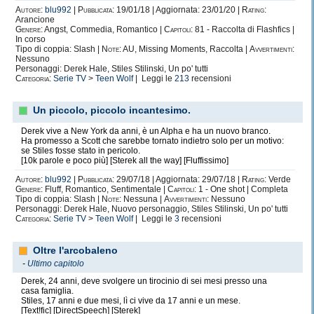
Autore:
blu992
|
Pubblicata:
19/01/18 | Aggiornata: 23/01/20 |
Rating:
Arancione
Genere:
Angst, Commedia, Romantico |
Capitoli:
81 - Raccolta di Flashfics |
In corso
Tipo di coppia: Slash |
Note:
AU, Missing Moments, Raccolta |
Avvertimenti:
Nessuno
Personaggi: Derek Hale, Stiles Stilinski, Un po' tutti
Categoria:
Serie TV
>
Teen Wolf
| Leggi le
213
recensioni
Un piccolo, piccolo incantesimo.
Derek vive a New York da anni, è un Alpha e ha un nuovo branco.
Ha promesso a Scott che sarebbe tornato indietro solo per un motivo:
se Stiles fosse stato in pericolo.
[10k parole e poco più] [Sterek all the way] [Fluffissimo]
Autore:
blu992
|
Pubblicata:
29/07/18 | Aggiornata: 29/07/18 |
Rating:
Verde
Genere:
Fluff, Romantico, Sentimentale |
Capitoli:
1 - One shot | Completa
Tipo di coppia: Slash |
Note:
Nessuna |
Avvertimenti:
Nessuno
Personaggi: Derek Hale, Nuovo personaggio, Stiles Stilinski, Un po' tutti
Categoria:
Serie TV
>
Teen Wolf
| Leggi le
3
recensioni
Oltre l'arcobaleno
-
Ultimo capitolo
Derek, 24 anni, deve svolgere un tirocinio di sei mesi presso una
casa famiglia.
Stiles, 17 anni e due mesi, lì ci vive da 17 anni e un mese.
[Text!fic] [DirectSpeech] [Sterek]