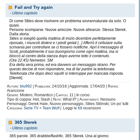
Fail and Try again
-
Ultimo capitolo
Di come Stiles deve risolvere un problema sovrannaturale da solo. O
quasi.
Persone scomparse. Nuove amicizie. Nuove alleanze. Stessa Sterek.
Dalla storia:
Stiles si svegliò quella mattina di inizio dicembre perfettamente
riposato, i muscoli distesi e i piedi gelati [...] Afferrò il cellulare sulla
scrivania per controllare se ci fossero notifiche. Aprì il messaggio di
Scott, probabilmente il suo buongiorno come ogni mattina, ma si
bloccò al centro della stanza dopo averne letto il contenuto.
(Ore 22:45) Nemeton. SM
Era della sera prima, ed era davvero un messaggio strano. Per
questo decise di non rispondere, ma di far partire la telefonata.
Telefonata che dopo dieci squilli si interruppe per mancata risposta.
[Sterek]
Autore:
blu992
|
Pubblicata:
24/10/16 | Aggiornata: 17/04/20 |
Rating:
Arancione
Genere:
Mistero, Romantico |
Capitoli:
11 | In corso
Tipo di coppia: Het, Slash |
Note:
What if? |
Avvertimenti:
Nessuno
Personaggi: Derek Hale, Nuovo personaggio, Stiles Stilinski, Un po' tutti
Categoria:
Serie TV
>
Teen Wolf
| Leggi le
69
recensioni
365 Sterek
-
Ultimo capitolo
365 parole. 365 drabble/flashfic. 365 Sterek. Una al giorno.