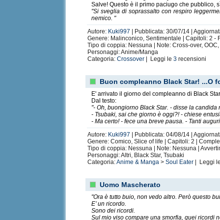
Salve! Questo è il primo paciugo che pubblico, s
"Si sveglia di soprassalto con respiro leggerme
nemico. "
Autore:
Kuki997
| Pubblicata: 30/07/14 | Aggiornat
Genere: Malinconico, Sentimentale | Capitoli: 2 - 
Tipo di coppia: Nessuna | Note: Cross-over, OOC,
Personaggi: Anime/Manga
Categoria:
Crossover
| Leggi le
3
recensioni
Buon compleanno Black Star! ...O f
E' arrivato il giorno del compleanno di Black Sta
Dal testo:
"- Oh, buongiorno Black Star. - disse la candida 
- Tsubaki, sai che giorno è oggi?! - chiese entus
- Ma certo! - fece una breve pausa. - Tanti auguri
Autore:
Kuki997
| Pubblicata: 04/08/14 | Aggiornat
Genere: Comico, Slice of life | Capitoli: 2 | Compl
Tipo di coppia: Nessuna | Note: Nessuna | Avvert
Personaggi: Altri, Black Star, Tsubaki
Categoria:
Anime & Manga
>
Soul Eater
| Leggi l
Uomo Mascherato
"Ora è tutto buio, non vedo altro. Però questo b
E’ un ricordo.
Sono dei ricordi.
Sul mio viso compare una smorfia, quei ricordi no