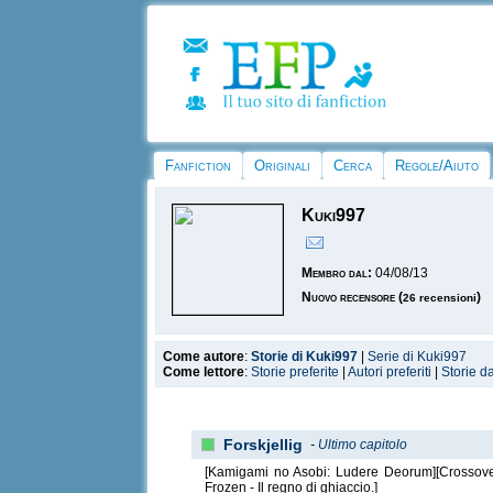
Fanfiction
Originali
Cerca
Regole/Aiuto
Kuki997
Membro dal:
04/08/13
Nuovo recensore
(
)
26 recensioni
Come autore
:
Storie di Kuki997
|
Serie di Kuki997
Come lettore
:
Storie preferite
|
Autori preferiti
|
Storie d
Forskjellig
-
Ultimo capitolo
[Kamigami no Asobi: Ludere Deorum][Crossover
Frozen - Il regno di ghiaccio.]