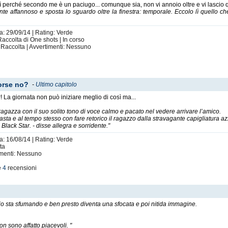
ì perché secondo me è un paciugo... comunque sia, non vi annoio oltre e vi lascio q
nte affannoso e sposta lo sguardo oltre la finestra: temporale. Eccolo lì quello c
a: 29/09/14 | Rating: Verde
Raccolta di One shots | In corso
 Raccolta | Avvertimenti: Nessuno
orse no?
-
Ultimo capitolo
r! La giornata non può iniziare meglio di così ma...
ragazza con il suo solito tono di voce calmo e pacato nel vedere arrivare l’amico.
iasta e al tempo stesso con fare retorico il ragazzo dalla stravagante capigliatura az
 Black Star. - disse allegra e sorridente."
a: 16/08/14 | Rating: Verde
eta
imenti: Nessuno
e
4
recensioni
uio sta sfumando e ben presto diventa una sfocata e poi nitida immagine.
n sono affatto piacevoli. "