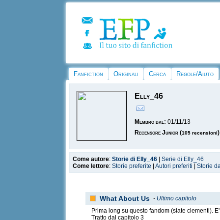
Fanfiction
Originali
Cerca
Regole/Aiuto
Elly_46
Membro dal:
01/11/13
Recensore Junior
(
)
105 recensioni
Come autore
:
Storie di Elly_46
|
Serie di Elly_46
Come lettore
:
Storie preferite
|
Autori preferiti
|
Storie d
What About Us
-
Ultimo capitolo
Prima long su questo fandom (siate clementi). E'
Tratto dal capitolo 3