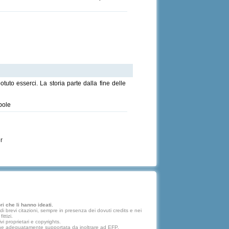
uto esserci. La storia parte dalla fine delle
bole
r
i che li hanno ideati.
 brevi citazioni, sempre in presenza dei dovuti credits e nei
ttizi.
vi proprietari e copyrights.
lazione adeguatamente supportata da inoltrare ad EFP.