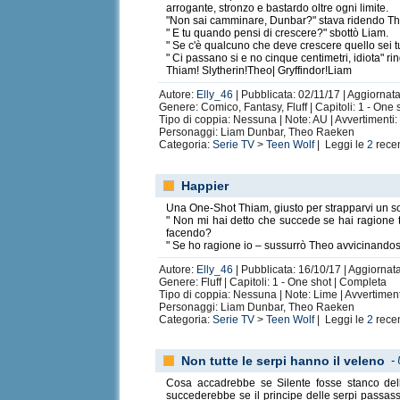
arrogante, stronzo e bastardo oltre ogni limite.
"Non sai camminare, Dunbar?" stava ridendo Theo 
" E tu quando pensi di crescere?" sbottò Liam.
" Se c'è qualcuno che deve crescere quello sei t
" Ci passano si e no cinque centimetri, idiota" ri
Thiam! Slytherin!Theo| Gryffindor!Liam
Autore:
Elly_46
| Pubblicata: 02/11/17 | Aggiornata
Genere: Comico, Fantasy, Fluff | Capitoli: 1 - One
Tipo di coppia: Nessuna | Note: AU | Avvertimenti
Personaggi: Liam Dunbar, Theo Raeken
Categoria:
Serie TV
>
Teen Wolf
| Leggi le
2
rece
Happier
Una One-Shot Thiam, giusto per strapparvi un so
" Non mi hai detto che succede se hai ragione t
facendo?
" Se ho ragione io – sussurrò Theo avvicinandosi
Autore:
Elly_46
| Pubblicata: 16/10/17 | Aggiornat
Genere: Fluff | Capitoli: 1 - One shot | Completa
Tipo di coppia: Nessuna | Note: Lime | Avvertimen
Personaggi: Liam Dunbar, Theo Raeken
Categoria:
Serie TV
>
Teen Wolf
| Leggi le
2
rece
Non tutte le serpi hanno il veleno
-
Cosa accadrebbe se Silente fosse stanco del
succederebbe se il principe delle serpi passass