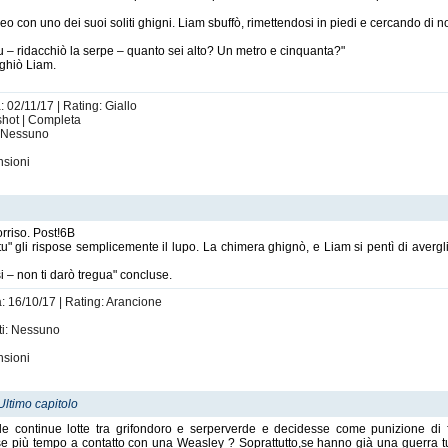
con uno dei suoi soliti ghigni. Liam sbuffò, rimettendosi in piedi e cercando di no
u – ridacchiò la serpe – quanto sei alto? Un metro e cinquanta?"
nghiò Liam.
: 02/11/17 | Rating: Giallo
 shot | Completa
: Nessuno
nsioni
rriso. Post!6B
u" gli rispose semplicemente il lupo. La chimera ghignò, e Liam si pentì di avergl
 – non ti darò tregua" concluse.
a: 16/10/17 | Rating: Arancione
ti: Nessuno
nsioni
Ultimo capitolo
le continue lotte tra grifondoro e serperverde e decidesse come punizione d
e più tempo a contatto con una Weasley ? Soprattutto,se hanno già una guerra tutta