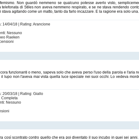
femismo. Non guardò nemmeno se qualcuno potesse averlo visto, semplicemente 
telefonata di Stiles non aveva nemmeno respirato, e se ne stava rendendo conto so
 stava agitando come un matto, tanto da farlo incazzare. E la ragione era solo una.
a: 14/04/18 | Rating: Arancione
enti: Nessuno
 Theo Raeken
censioni
ora funzionanti o meno, sapeva solo che aveva perso l'uso della parola e l'aria no
 lupo non l'aveva mai vista quella luce speciale nei suoi occhi. Lo vedeva morder
: 20/03/18 | Rating: Giallo
t | Completa
enti: Nessuno
nsioni
 era così scontrato contro quello che era poi diventato il suo incubo in quei sei an