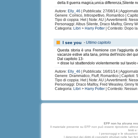
della II guerra magica,unica differenza,Silente
Autore:
Elly_46
| Pubblicata: 27/08/14 | Aggiornat
Genere: Comico, Introspettivo, Romantico | Capito
Tipo di coppia: Het | Note: AU | Avvertimenti: Nes
Personaggi: Albus Silente, Draco Malfoy, Ginny We
Categoria:
Libri
>
Harry Potter
| Contesto: Dopo la
I see you
-
Ultimo capitolo
Questa storia è una Fremione con l'aggiunta de
vacanze estive alla tana, prima dell'inizio del qu
Dal capitolo 13-
> disse lui sbattendolo violentemente sul tavolo
Autore:
Elly_46
| Pubblicata: 16/01/14 | Aggiornat
Genere: Drammatico, Fluff, Romantico | Capitoli: 
Tipo di coppia: Het | Note: AU | Avvertimenti: Nes
Personaggi: Draco Malfoy, Fred Weasley, Ginny 
Categoria:
Libri
>
Harry Potter
| Contesto: Nessun 
EFP non ha alcuna respo
Il materiale presente su EFP non può essere riprodotto altrove
limiti 
I personaggi e le situazioni 
I detentori dei diritti di copyright sfruttati nelle f