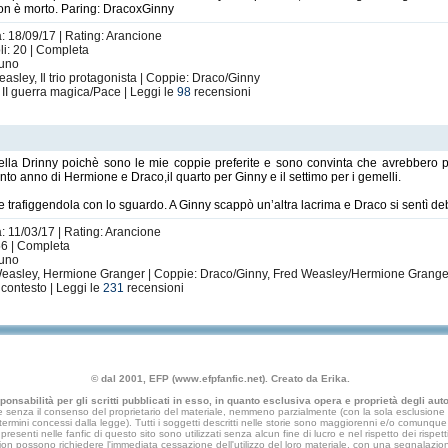
 non è morto. Paring: DracoxGinny
a: 18/09/17 | Rating: Arancione
li: 20 | Completa
suno
asley, Il trio protagonista | Coppie: Draco/Ginny
 II guerra magica/Pace | Leggi le
98
recensioni
lla Drinny poichè sono le mie coppie preferite e sono convinta che avrebbero pot
into anno di Hermione e Draco,il quarto per Ginny e il settimo per i gemelli.
 e trafiggendola con lo sguardo. A Ginny scappò un’altra lacrima e Draco si sentì de
a: 11/03/17 | Rating: Arancione
56 | Completa
suno
Weasley, Hermione Granger | Coppie: Draco/Ginny, Fred Weasley/Hermione Grange
contesto | Leggi le
231
recensioni
© dal 2001, EFP (www.efpfanfic.net). Creato da Erika.
nsabilità per gli scritti pubblicati in esso, in quanto esclusiva opera e proprietà degli autor
 senza il consenso del proprietario del materiale, nemmeno parzialmente (con la sola esclusione di
e termini concessi dalla legge). Tutti i soggetti descritti nelle storie sono maggiorenni e/o comunque fi
presenti nelle fanfic di questo sito sono utilizzati senza alcun fine di lucro e nel rispetto dei rispetti
an fiction possono richiedere l'immediata cessazione dell'utilizzo del loro materiale, con una segna