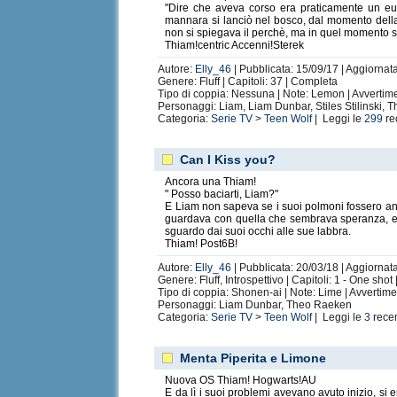
"Dire che aveva corso era praticamente un eu
mannara si lanciò nel bosco, dal momento della 
non si spiegava il perchè, ma in quel momento si
Thiam!centric Accenni!Sterek
Autore:
Elly_46
| Pubblicata: 15/09/17 | Aggiornat
Genere: Fluff | Capitoli: 37 | Completa
Tipo di coppia: Nessuna | Note: Lemon | Avvertim
Personaggi: Liam, Liam Dunbar, Stiles Stilinski,
Categoria:
Serie TV
>
Teen Wolf
| Leggi le
299
re
Can I Kiss you?
Ancora una Thiam!
" Posso baciarti, Liam?"
E Liam non sapeva se i suoi polmoni fossero anc
guardava con quella che sembrava speranza, e il
sguardo dai suoi occhi alle sue labbra.
Thiam! Post6B!
Autore:
Elly_46
| Pubblicata: 20/03/18 | Aggiornata
Genere: Fluff, Introspettivo | Capitoli: 1 - One sho
Tipo di coppia: Shonen-ai | Note: Lime | Avvertim
Personaggi: Liam Dunbar, Theo Raeken
Categoria:
Serie TV
>
Teen Wolf
| Leggi le
3
rece
Menta Piperita e Limone
Nuova OS Thiam! Hogwarts!AU
E da lì i suoi problemi avevano avuto inizio, si