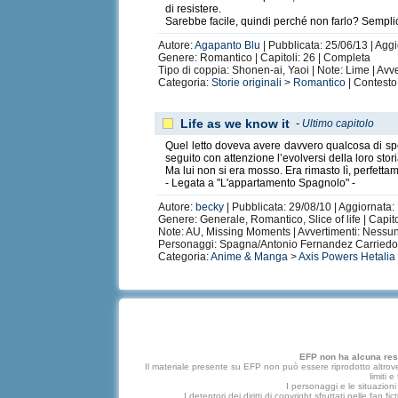
di resistere.
Sarebbe facile, quindi perché non farlo? Semplic
Autore:
Agapanto Blu
| Pubblicata: 25/06/13 | Agg
Genere: Romantico | Capitoli: 26 | Completa
Tipo di coppia: Shonen-ai, Yaoi | Note: Lime | Avve
Categoria:
Storie originali
>
Romantico
| Contesto
Life as we know it
-
Ultimo capitolo
Quel letto doveva avere davvero qualcosa di speci
seguito con attenzione l’evolversi della loro stor
Ma lui non si era mosso. Era rimasto lì, perfett
- Legata a "L'appartamento Spagnolo" -
Autore:
becky
| Pubblicata: 29/08/10 | Aggiornata: 
Genere: Generale, Romantico, Slice of life | Capito
Note: AU, Missing Moments | Avvertimenti: Nessu
Personaggi: Spagna/Antonio Fernandez Carriedo,
Categoria:
Anime & Manga
>
Axis Powers Hetalia
EFP non ha alcuna respo
Il materiale presente su EFP non può essere riprodotto altrove
limiti 
I personaggi e le situazioni 
I detentori dei diritti di copyright sfruttati nelle f