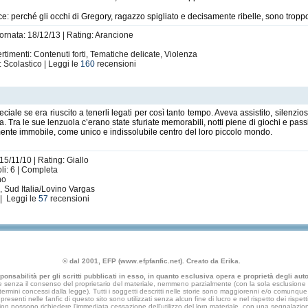
e: perché gli occhi di Gregory, ragazzo spigliato e decisamente ribelle, sono troppo
iornata: 18/12/13 | Rating: Arancione
rtimenti: Contenuti forti, Tematiche delicate, Violenza
: Scolastico | Leggi le
160
recensioni
ale se era riuscito a tenerli legati per così tanto tempo. Aveva assistito, silenzio
ia. Tra le sue lenzuola c’erano state sfuriate memorabili, notti piene di giochi e pas
amente immobile, come unico e indissolubile centro del loro piccolo mondo.
15/11/10 | Rating: Giallo
li: 6 | Completa
no
 Sud Italia/Lovino Vargas
| Leggi le
57
recensioni
© dal 2001, EFP (www.efpfanfic.net). Creato da Erika.
nsabilità per gli scritti pubblicati in esso, in quanto esclusiva opera e proprietà degli autor
 senza il consenso del proprietario del materiale, nemmeno parzialmente (con la sola esclusione di
e termini concessi dalla legge). Tutti i soggetti descritti nelle storie sono maggiorenni e/o comunque fi
presenti nelle fanfic di questo sito sono utilizzati senza alcun fine di lucro e nel rispetto dei rispetti
an fiction possono richiedere l'immediata cessazione dell'utilizzo del loro materiale, con una segna