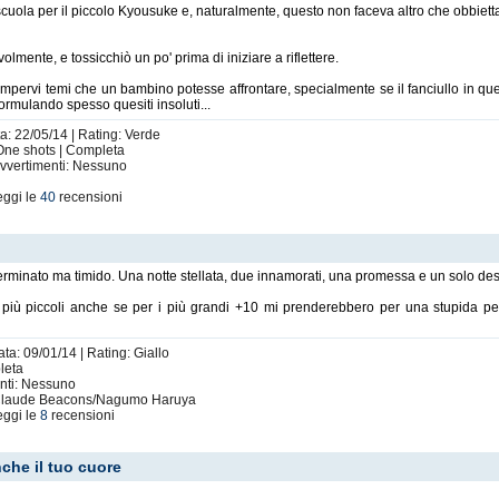
cuola per il piccolo Kyousuke e, naturalmente, questo non faceva altro che obbietta
lmente, e tossicchiò un po' prima di iniziare a riflettere.
mpervi temi che un bambino potesse affrontare, specialmente se il fanciullo in que
rmulando spesso quesiti insoluti...
ta: 22/05/14 | Rating: Verde
i One shots | Completa
Avvertimenti: Nessuno
eggi le
40
recensioni
rminato ma timido. Una notte stellata, due innamorati, una promessa e un solo des
 più piccoli anche se per i più grandi +10 mi prenderebbero per una stupida per
ta: 09/01/14 | Rating: Giallo
leta
enti: Nessuno
 Claude Beacons/Nagumo Haruya
eggi le
8
recensioni
nche il tuo cuore