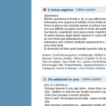
L'unica ragione
-
Ultimo capitolo
{Spamano}
Mentre guardava di fronte a sé, la sua attenzione
indossava una casacca di velluto rossa orlata d
Dove la giacca era lasciata aperta si poteva sco
non era difficile scorgere anche le linee dei petto
Sui fianchi, i pantaloni nero pece erano coperti 
Ai piedi calzava degli stivali marroni in cuoio al
se non fosse già abbastanza alto.
Indossava due collane piuttosto appariscenti e g
una coda lenta.
Si dimenticò di tutto quell’aspetto quando vide g
Autore:
CHAOSevangeline
| Pubblicata: 09/06/13
Genere: Azione, Erotico, Storico | Capitoli: 8 | In c
Tipo di coppia: Yaoi | Note: AU, Lemon | Avvertime
Personaggi: Altri, Pirate!Hetalia, Spagna/Antonio
Categoria:
Anime & Manga
>
Axis Powers Hetalia
I'm addicted to you
-
Ultimo capitolo
DAL 9' CAPITOLO:
-Domani faremo il culo agli sbirri.- disse Eren c
-Già.- Stettero in silenzio per lunghi secondi a gu
-Eren non provare a morire domani.-
-Non lo farò. Mi riempiresti di botte.- disse sorr
-Già.-
-Non provarci nemmeno tu.- aggiunse rivolto all’a