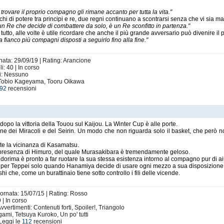
rovare il proprio compagno gli rimane accanto per tutta la vita."
ochi di potere tra principi e re, due regni continuano a scontrarsi senza che vi sia ma
n Re che decide di combattere da solo, è un Re sconfitto in partenza."
tto, alle volte è utile ricordare che anche il più grande avversario può divenire il pi
a fianco più compagni disposti a seguirlo fino alla fine."
nata: 29/09/19 | Rating: Arancione
: 40 | In corso
ti: Nessuno
 Tobio Kageyama, Tooru Oikawa
92
recensioni
dopo la vittoria della Touou sul Kaijou. La Winter Cup è alle porte.
e dei Miracoli e del Seirin. Un modo che non riguarda solo il basket, che però non
te la vicinanza di Kasamatsu.
a presenza di Himuro, del quale Murasakibara è tremendamente geloso.
dorima è pronto a far ruotare la sua stessa esistenza intorno al compagno pur di ai
 per Teppei solo quando Hanamiya decide di usare ogni mezzo a sua disposizione 
hi che, come un burattinaio tiene sotto controllo i fili delle vicende.
iornata: 15/07/15 | Rating: Rosso
9 | In corso
vvertimenti: Contenuti forti, Spoiler!, Triangolo
ami, Tetsuya Kuroko, Un po' tutti
Leggi le
112
recensioni