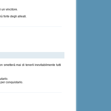
i un vincitore.
ù forte degli alleati.
 smetterà mai di tenerli inevitabilmente tutti
utarlo.
per conquistarlo.