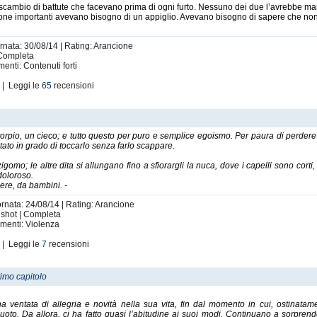
lo scambio di battute che facevano prima di ogni furto. Nessuno dei due l’avrebbe 
rsone importanti avevano bisogno di un appiglio. Avevano bisogno di sapere che non
ornata: 30/08/14 | Rating: Arancione
 Completa
menti: Contenuti forti
i
| Leggi le
65
recensioni
orpio, un cieco; e tutto questo per puro e semplice egoismo. Per paura di perdere l
tato in grado di toccarlo senza farlo scappare.
mo; le altre dita si allungano fino a sfiorargli la nuca, dove i capelli sono corti, qu
doloroso.
gere, da bambini. -
ornata: 24/08/14 | Rating: Arancione
e shot | Completa
imenti: Violenza
i
| Leggi le
7
recensioni
timo capitolo
 ventata di allegria e novità nella sua vita, fin dal momento in cui, ostinata
uoto. Da allora, ci ha fatto quasi l’abitudine ai suoi modi. Continuano a sorpren