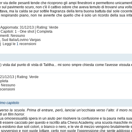
 via delle pesanti tende che ricoprono gli ampi finestroni e permettono unicamente
are sul pavimento scuro, non c'è il cattivo odore che aveva temuto di trovarvi una vol
tava, ma la calda se pur sottile fragranza della terra buona battuta dal sole coce
espirando piano, non ne avverte che quello che è solo un ricordo della sua infanz
| Aggiornata: 31/12/13 | Rating: Verde
 Capitoli: 1 - One shot | Completa
timenti: Nessuno
 Sud Italia/Lovino Vargas
| Leggi le
1
recensioni
 vista dal punto di vista di Talitha... mi sono smpre chiesta come l'avesse vissuta 
 21/12/13 | Rating: Verde
mpleta
i: Nessuno
ecensioni
timo capitolo
 verso la scuola. Prima di entrare, però, lanciai un’occhiata verso l’alto: il moro 
i un film horror.
a omosessualità spera in un aiuto per risolvere la confusione e la paura nella sua t
è di essere cacciato per questo e iscritto alla Chess Academy, una scuola maschile mo
la esistono due soli colori, o bianco o nero, e le vie di mezzo vengono brutalmente
sovversivo e non vuole lottare, certo non vuole l'oppressione che sente addosso 