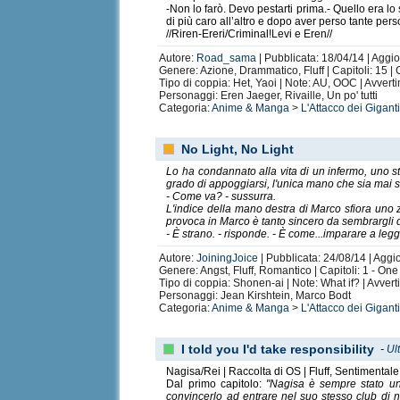
-Non lo farò. Devo pestarti prima.- Quello era 
di più caro all’altro e dopo aver perso tante pe
//Riren-Ereri/Criminal!Levi e Eren//
Autore:
Road_sama
| Pubblicata: 18/04/14 | Aggi
Genere: Azione, Drammatico, Fluff | Capitoli: 15 |
Tipo di coppia: Het, Yaoi | Note: AU, OOC | Avverti
Personaggi: Eren Jaeger, Rivaille, Un po' tutti
Categoria:
Anime & Manga
>
L'Attacco dei Gigant
No Light, No Light
Lo ha condannato alla vita di un infermo, uno st
grado di appoggiarsi, l'unica mano che sia mai s
- Come va? - sussurra.
L'indice della mano destra di Marco sfiora uno zigo
provoca in Marco è tanto sincero da sembrargli 
- È strano. - risponde. - È come...imparare a leg
Autore:
JoiningJoice
| Pubblicata: 24/08/14 | Aggi
Genere: Angst, Fluff, Romantico | Capitoli: 1 - On
Tipo di coppia: Shonen-ai | Note: What if? | Avvert
Personaggi: Jean Kirshtein, Marco Bodt
Categoria:
Anime & Manga
>
L'Attacco dei Gigant
I told you I'd take responsibility
-
Ul
Nagisa/Rei | Raccolta di OS | Fluff, Sentimentale
Dal primo capitolo:
"Nagisa è sempre stato una
convincerlo ad entrare nel suo stesso club di n