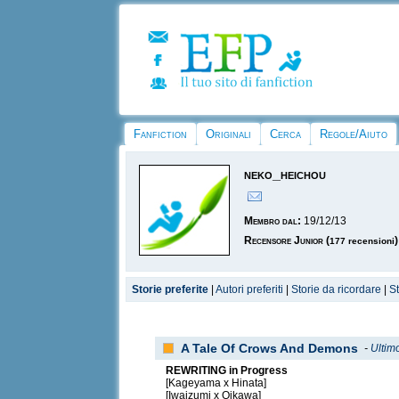
Fanfiction
Originali
Cerca
Regole/Aiuto
neko_heichou
Membro dal:
19/12/13
Recensore Junior
(
)
177 recensioni
Storie preferite
|
Autori preferiti
|
Storie da ricordare
|
S
A Tale Of Crows And Demons
-
Ultim
REWRITING in Progress
[Kageyama x Hinata]
[Iwaizumi x Oikawa]