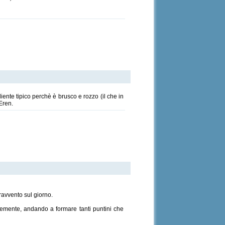
iente tipico perchè è brusco e rozzo (il che in
 Eren.
pravvento sul giorno.
cemente, andando a formare tanti puntini che