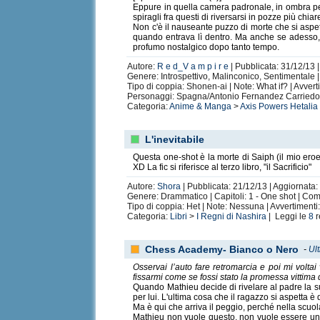
Eppure in quella camera padronale, in ombra per
spiragli fra questi di riversarsi in pozze più chi
Non c'è il nauseante puzzo di morte che si aspet
quando entrava lì dentro. Ma anche se adesso, r
profumo nostalgico dopo tanto tempo.
Autore:
R e d_V a m p i r e
| Pubblicata: 31/12/13 
Genere: Introspettivo, Malinconico, Sentimentale |
Tipo di coppia: Shonen-ai | Note: What if? | Avver
Personaggi: Spagna/Antonio Fernandez Carriedo,
Categoria:
Anime & Manga
>
Axis Powers Hetalia
L'inevitabile
Questa one-shot è la morte di Saiph (il mio eroe)
XD La fic si riferisce al terzo libro, "il Sacrificio"
Autore:
Shora
| Pubblicata: 21/12/13 | Aggiornata:
Genere: Drammatico | Capitoli: 1 - One shot | Co
Tipo di coppia: Het | Note: Nessuna | Avvertiment
Categoria:
Libri
>
I Regni di Nashira
| Leggi le
8
r
Chess Academy- Bianco o Nero
-
Ul
Osservai l’auto fare retromarcia e poi mi voltai
fissarmi come se fossi stato la promessa vittima d
Quando Mathieu decide di rivelare al padre la su
per lui. L'ultima cosa che il ragazzo si aspetta 
Ma è qui che arriva il peggio, perché nella scuo
Mathieu non vuole questo, non vuole essere un 