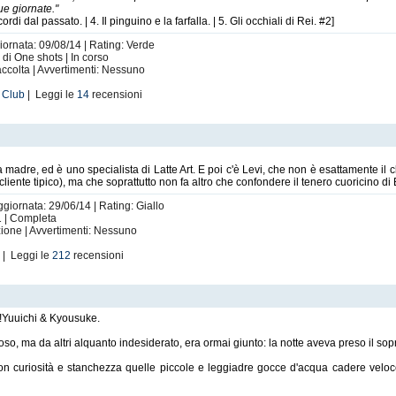
ue giornate."
cordi dal passato. | 4. Il pinguino e la farfalla. | 5. Gli occhiali di Rei. #2]
iornata: 09/08/14 | Rating: Verde
 di One shots | In corso
ccolta | Avvertimenti: Nessuno
m Club
| Leggi le
14
recensioni
madre, ed è uno specialista di Latte Art. E poi c'è Levi, che non è esattamente il cl
liente tipico), ma che soprattutto non fa altro che confondere il tenero cuoricino di
ggiornata: 29/06/14 | Rating: Giallo
1 | Completa
zione | Avvertimenti: Nessuno
i
| Leggi le
212
recensioni
y!Yuuichi & Kyousuke.
poso, ma da altri alquanto indesiderato, era ormai giunto: la notte aveva preso il so
on curiosità e stanchezza quelle piccole e leggiadre gocce d'acqua cadere velo