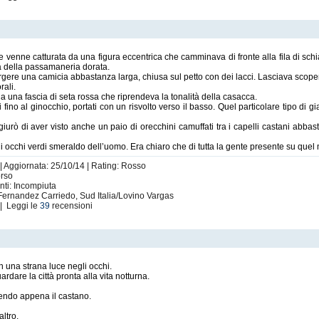
 venne catturata da una figura eccentrica che camminava di fronte alla fila di schia
a della passamaneria dorata.
rgere una camicia abbastanza larga, chiusa sul petto con dei lacci. Lasciava scope
rali.
da una fascia di seta rossa che riprendeva la tonalità della casacca.
ti fino al ginocchio, portati con un risvolto verso il basso. Quel particolare tipo di
iurò di aver visto anche un paio di orecchini camuffati tra i capelli castani abba
li occhi verdi smeraldo dell’uomo. Era chiaro che di tutta la gente presente su quel 
 | Aggiornata: 25/10/14 | Rating: Rosso
orso
nti: Incompiuta
 Fernandez Carriedo, Sud Italia/Lovino Vargas
| Leggi le
39
recensioni
on una strana luce negli occhi.
ardare la città pronta alla vita notturna.
idendo appena il castano.
ltro.