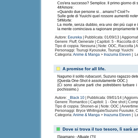
Cos'era successo? Semplice. Il primo giorno di s
4#Amore:
«Quando due persone si... amano? Cioè?»
Sulle gote di Yuuichi quel rossore aumentò notevo
5#Morte:
La morte, senza dubbio, era uno dei più cupi e i
la mente cominciava a ragionare propriamente fo
Autore:
Eeureka
| Pubblicata: 01/09/13 | Aggiorna
Genere: Fluff, Generale | Capitoli: 5 - Raccolta d
Tipo di coppia: Nessuna | Note: OOC, Raccolta | 
Personaggi: Tsurugi Kyousuke, Tsurugi Yuuichi
Categoria:
Anime & Manga
>
Inazuma Eleven
| L
A promise for all life.
Nagumo il solito rubacuori, Suzuno ragazzo dete
{Questa One-Shot è assolutamente OOC.}
{Ci sono alcune parti che potrebbero turbare i
pochissimo.}
Autore:
_Black 10
| Pubblicata: 09/01/14 | Aggiorna
Genere: Romantico | Capitoli: 1 - One shot | Comp
Tipo di coppia: Shonen-ai | Note: OOC | Avvertim
Personaggi: Bryce Whitingale/Suzuno Fuusuke,
Categoria:
Anime & Manga
>
Inazuma Eleven
| L
Dove si trova il tuo tesoro, lì sarà a
[Spamano - Attuale (?)]