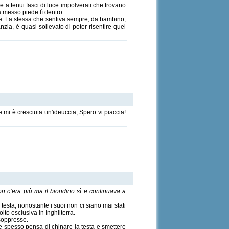
 a tenui fasci di luce impolverati che trovano
ta messo piede lì dentro.
nte. La stessa che sentiva sempre, da bambino,
ia, è quasi sollevato di poter risentire quel
e mi è cresciuta un'ideuccia, Spero vi piaccia!
non c’era più ma il biondino sì e continuava a
esta, nonostante i suoi non ci siano mai stati
lto esclusiva in Inghilterra.
 soppresse.
e spesso pensa di chinare la testa e smettere