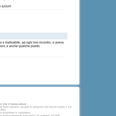
 azzurri.
so e malleabile, ad ogni loro incontro, e aveva
sioni, e anche qualche pianto.
i che li hanno ideati.
 brevi citazioni, sempre in presenza dei dovuti credits e nei
ttizi.
vi proprietari e copyrights.
lazione adeguatamente supportata da inoltrare ad EFP.