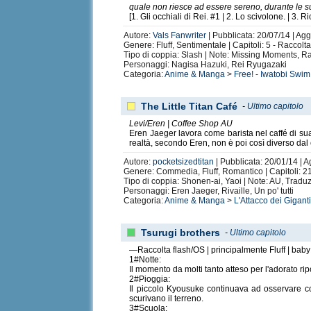
quale non riesce ad essere sereno, durante le s
[1. Gli occhiali di Rei. #1 | 2. Lo scivolone. | 3. Ri
Autore:
Vals Fanwriter
| Pubblicata: 20/07/14 | Agg
Genere: Fluff, Sentimentale | Capitoli: 5 - Raccolta
Tipo di coppia: Slash | Note: Missing Moments, Ra
Personaggi: Nagisa Hazuki, Rei Ryugazaki
Categoria:
Anime & Manga
>
Free! - Iwatobi Swi
The Little Titan Café
-
Ultimo capitolo
Levi/Eren | Coffee Shop AU
Eren Jaeger lavora come barista nel caffé di sua 
realtà, secondo Eren, non è poi così diverso dal c
Autore:
pocketsizedtitan
| Pubblicata: 20/01/14 | A
Genere: Commedia, Fluff, Romantico | Capitoli: 2
Tipo di coppia: Shonen-ai, Yaoi | Note: AU, Tradu
Personaggi: Eren Jaeger, Rivaille, Un po' tutti
Categoria:
Anime & Manga
>
L'Attacco dei Gigant
Tsurugi brothers
-
Ultimo capitolo
—Raccolta flash/OS | principalmente Fluff | bab
1#Notte:
Il momento da molti tanto atteso per l'adorato ri
2#Pioggia:
Il piccolo Kyousuke continuava ad osservare c
scurivano il terreno.
3#Scuola: