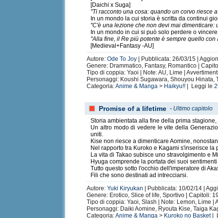
[Daichi x Suga]
"Ti racconto una cosa: quando un corvo riesce a t
In un mondo la cui storia è scritta da continui gi
"C'è una lezione che non devi mai dimenticare: u
In un mondo in cui si può solo perdere o vincere tu
"Alla fine, il Re più potente è sempre quello con 
[Medieval+Fantasy -AU]
Autore:
Ode To Joy
| Pubblicata: 26/03/15 | Aggior
Genere: Drammatico, Fantasy, Romantico | Capitoli
Tipo di coppia: Yaoi | Note: AU, Lime | Avvertimen
Personaggi: Koushi Sugawara, Shouyou Hinata,
Categoria:
Anime & Manga
>
Haikyu!!
| Leggi le
2
Promise of a lifetime
-
Ultimo capitolo
Storia ambientata alla fine della prima stagione, 
Un altro modo di vedere le vite della Generazion
uniti.
Kise non riesce a dimenticare Aomine, nonostan
Nel rapporto tra Kuroko e Kagami s'inserisce l
La vita di Takao subisce uno stravolgimento e Mi
Hyuga comprende la portata dei suoi sentimenti
Tutto questo sotto l'occhio dell'imperatore di Akas
Fili che sono destinati ad intrecciarsi.
Autore:
Yuki Kiryukan
| Pubblicata: 10/02/14 | Agg
Genere: Erotico, Slice of life, Sportivo | Capitoli: 1
Tipo di coppia: Yaoi, Slash | Note: Lemon, Lime | A
Personaggi: Daiki Aomine, Ryouta Kise, Taiga Kag
Categoria:
Anime & Manga
>
Kuroko no Basket
| 