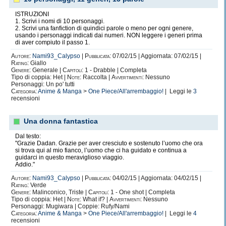
ISTRUZIONI
1. Scrivi i nomi di 10 personaggi.
2. Scrivi una fanfiction di quindici parole o meno per ogni genere,
usando i personaggi indicati dai numeri. NON leggere i generi prima
di aver compiuto il passo 1.
Autore:
Nami93_Calypso
|
Pubblicata:
07/02/15 | Aggiornata: 07/02/15 |
Rating:
Giallo
Genere:
Generale |
Capitoli:
1 - Drabble | Completa
Tipo di coppia: Het |
Note:
Raccolta |
Avvertimenti:
Nessuno
Personaggi: Un po' tutti
Categoria:
Anime & Manga
>
One Piece/All'arrembaggio!
| Leggi le
3
recensioni
Shippo quasi qualsiasi coppia het. Sono davvero poche quelle che non mi
Una donna fantastica
convincono
I miei primi amori sin da quando vedevo OP da piccola in TV sono
Dal testo:
Ru
Nami
"Grazie Dadan. Grazie per aver cresciuto e sostenuto l’uomo che ora
si trova qui al mio fianco, l’uomo che ci ha guidato e continua a
guidarci in questo meraviglioso viaggio.
Addio."
Zo
Robin
Autore:
Nami93_Calypso
|
Pubblicata:
04/02/15 | Aggiornata: 04/02/15 |
Rating:
Verde
Genere:
Malinconico, Triste |
Capitoli:
1 - One shot | Completa
Tipo di coppia: Het |
Note:
What if? |
Avvertimenti:
Nessuno
Personaggi: Mugiwara | Coppie: Rufy/Nami
Categoria:
Anime & Manga
>
One Piece/All'arrembaggio!
| Leggi le
4
recensioni