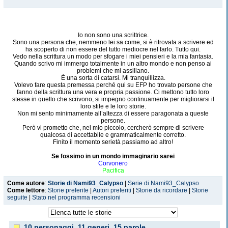
Io non sono una scrittrice.
Sono una persona che, nemmeno lei sa come, si è ritrovata a scrivere ed
ha scoperto di non essere del tutto mediocre nel farlo. Tutto qui.
Vedo nella scrittura un modo per sfogare i miei pensieri e la mia fantasia.
Quando scrivo mi immergo totalmente in un altro mondo e non penso ai
problemi che mi assillano.
È una sorta di catarsi. Mi tranquillizza.
Volevo fare questa premessa perché qui su EFP ho trovato persone che
fanno della scrittura una vera e propria passione. Ci mettono tutto loro
stesse in quello che scrivono, si impegno continuamente per migliorarsi il
loro stile e le loro storie.
Non mi sento minimamente all’altezza di essere paragonata a queste
persone.
Però vi prometto che, nel mio piccolo, cercherò sempre di scrivere
qualcosa di accettabile e grammaticalmente corretto.
Finito il momento serietà passiamo ad altro!
Se fossimo in un mondo immaginario sarei
Corvonero
Pacifica
Figlia di Afrodite
Come autore
:
Storie di Nami93_Calypso
|
Serie di Nami93_Calypso
Elfo
Come lettore
:
Storie preferite
|
Autori preferiti
|
Storie da ricordare
|
Storie
seguite
|
Stato nel programma recensioni
One Piece (la mia casa qui su EFP)
Paradossalmente sono il perfetto incrocio tra
Nami
e
Robin
Follemente innamorata di
Law
ma il mio uomo ideale è più simile a
Sabo.
Ma, non so come, il mio fidanzato somiglia a
Rufy.
10 personaggi, 11 generi, 15 parole