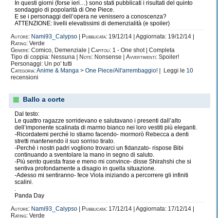
In questi giorni (forse ieri…) sono stati pubblicati i risultati del quinto
sondaggio di popolarità di One Piece.
E se i personaggi dell’opera ne venissero a conoscenza?
ATTENZIONE: livelli elevatissimi di demenzialità (e spoiler)
Autore:
Nami93_Calypso
|
Pubblicata:
19/12/14 | Aggiornata: 19/12/14 |
Rating:
Verde
Genere:
Comico, Demenziale |
Capitoli:
1 - One shot | Completa
Tipo di coppia: Nessuna |
Note:
Nonsense |
Avvertimenti:
Spoiler!
Personaggi: Un po' tutti
Categoria:
Anime & Manga
>
One Piece/All'arrembaggio!
| Leggi le
10
recensioni
Ballo a corte
Dal testo:
Le quattro ragazze sorridevano e salutavano i presenti dall’alto
dell’imponente scalinata di marmo bianco nei loro vestiti più eleganti.
-Ricordatemi perché lo stiamo facendo- mormorò Rebecca a denti
stretti mantenendo il suo sorriso tirato.
-Perchè i nostri padri vogliono trovarci un fidanzato- rispose Bibi
continuando a sventolare la mano in segno di saluto.
-Più sento questa frase e meno mi convince- disse Shirahshi che si
sentiva profondamente a disagio in quella situazione.
-Adesso mi sentiranno- fece Viola iniziando a percorrere gli infiniti
scalini.
.
Panda Day
Autore:
Nami93_Calypso
|
Pubblicata:
17/12/14 | Aggiornata: 17/12/14 |
Rating:
Verde