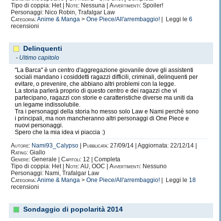
Tipo di coppia: Het |
Note:
Nessuna |
Avvertimenti:
Spoiler!
Personaggi: Nico Robin, Trafalgar Law
Categoria:
Anime & Manga
>
One Piece/All'arrembaggio!
| Leggi le
6
recensioni
Delinquenti
-
Ultimo capitolo
"La Barca" è un centro d'aggregazione giovanile dove gli assistenti
sociali mandano i cosiddetti ragazzi difficili, criminali, delinquenti per
evitare, o prevenire, che abbiano altri problemi con la legge.
La storia parlerà proprio di questo centro e dei ragazzi che vi
partecipano, ragazzi con storie e caratteristiche diverse ma uniti da
un legame indissolubile.
Tra i personaggi della storia ho messo solo Law e Nami perchè sono
i principali, ma non mancheranno altri personaggi di One Piece e
nuovi personaggi.
Spero che la mia idea vi piaccia :)
Autore:
Nami93_Calypso
|
Pubblicata:
27/09/14 | Aggiornata: 22/12/14 |
Rating:
Giallo
Genere:
Generale |
Capitoli:
12 | Completa
Tipo di coppia: Het |
Note:
AU, OOC |
Avvertimenti:
Nessuno
Personaggi: Nami, Trafalgar Law
Categoria:
Anime & Manga
>
One Piece/All'arrembaggio!
| Leggi le
18
recensioni
Sondaggio di popolarità 2014