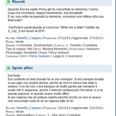
Ricordi
Quando Era ha rapito Percy gli ha cancellato la memoria; l’unica
cosa che ricordava, seppur lievemente, era Annabeth.
E se, una volta recuperata la memoria, scrivesse una lettera alla sua
fidanzata?
.
-FanFiction partecipante al concorso "Write me a letter" indetto da
S_Lily_S sul forum di EFP-
Autore:
Nami93_Calypso
|
Pubblicata:
27/12/14 | Aggiornata: 27/12/14 |
Rating:
Verde
Genere:
Commedia, Sentimentale |
Capitoli:
1 - Flashfic | Completa
Tipo di coppia: Het |
Note:
Missing Moments |
Avvertimenti:
Nessuno
Personaggi: Annabeth Chase, Percy Jackson
Categoria:
Libri
>
Percy Jackson
| Leggi le
2
recensioni
Spiriti affini
Dal testo:
Era contento di aver trovato lei al suo risveglio. Si era sempre trovato
a suo agio con quella donna, anche se non lo aveva mai dato a
vedere. Con lei non c’era bisogno di inutili parole per riempire il
vuoto che li separava, anche il silenzio andava più che bene, e a lui
questo piaceva. In questo erano molto affini.
In più sapeva che lei poteva capirlo perché anche se non le aveva
mai raccontato nulla di sé lui sapeva tutto di lei.
Autore:
Nami93_Calypso
|
Pubblicata:
23/12/14 | Aggiornata: 23/12/14 |
Rating:
Verde
Genere:
Introspettivo |
Capitoli:
1 - One shot | Completa