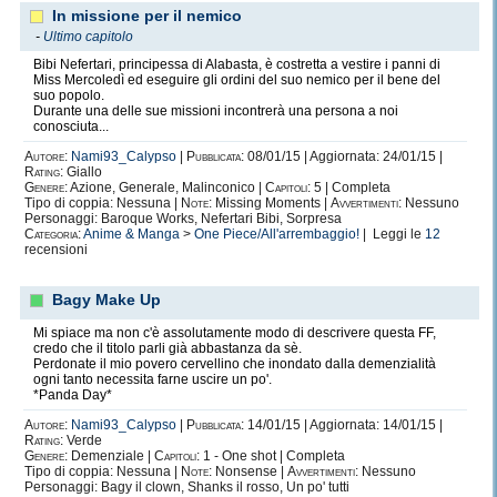
In missione per il nemico
-
Ultimo capitolo
Bibi Nefertari, principessa di Alabasta, è costretta a vestire i panni di
Miss Mercoledì ed eseguire gli ordini del suo nemico per il bene del
suo popolo.
Durante una delle sue missioni incontrerà una persona a noi
conosciuta...
Autore:
Nami93_Calypso
|
Pubblicata:
08/01/15 | Aggiornata: 24/01/15 |
Rating:
Giallo
Genere:
Azione, Generale, Malinconico |
Capitoli:
5 | Completa
Tipo di coppia: Nessuna |
Note:
Missing Moments |
Avvertimenti:
Nessuno
Personaggi: Baroque Works, Nefertari Bibi, Sorpresa
Categoria:
Anime & Manga
>
One Piece/All'arrembaggio!
| Leggi le
12
recensioni
Bagy Make Up
Mi spiace ma non c'è assolutamente modo di descrivere questa FF,
credo che il titolo parli già abbastanza da sè.
Perdonate il mio povero cervellino che inondato dalla demenzialità
ogni tanto necessita farne uscire un po'.
*Panda Day*
Autore:
Nami93_Calypso
|
Pubblicata:
14/01/15 | Aggiornata: 14/01/15 |
Rating:
Verde
Genere:
Demenziale |
Capitoli:
1 - One shot | Completa
Tipo di coppia: Nessuna |
Note:
Nonsense |
Avvertimenti:
Nessuno
Personaggi: Bagy il clown, Shanks il rosso, Un po' tutti