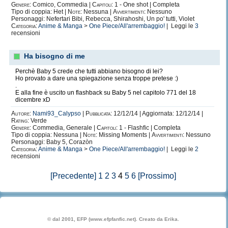
Genere:
Comico, Commedia |
Capitoli:
1 - One shot | Completa
Tipo di coppia: Het |
Note:
Nessuna |
Avvertimenti:
Nessuno
Personaggi: Nefertari Bibi, Rebecca, Shirahoshi, Un po' tutti, Violet
Categoria:
Anime & Manga
>
One Piece/All'arrembaggio!
| Leggi le
3
recensioni
Ha bisogno di me
Perchè Baby 5 crede che tutti abbiano bisogno di lei?
Ho provato a dare una spiegazione senza troppe pretese :)
.
E alla fine è uscito un flashback su Baby 5 nel capitolo 771 del 18
dicembre xD
Autore:
Nami93_Calypso
|
Pubblicata:
12/12/14 | Aggiornata: 12/12/14 |
Rating:
Verde
Genere:
Commedia, Generale |
Capitoli:
1 - Flashfic | Completa
Tipo di coppia: Nessuna |
Note:
Missing Moments |
Avvertimenti:
Nessuno
Personaggi: Baby 5, Corazòn
Categoria:
Anime & Manga
>
One Piece/All'arrembaggio!
| Leggi le
2
recensioni
[Precedente]
1
2
3
4
5
6
[Prossimo]
© dal 2001, EFP (www.efpfanfic.net). Creato da Erika.