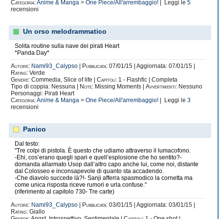
Categoria:
Anime & Manga
>
One Piece/All'arrembaggio!
| Leggi le
5
recensioni
Un orso melodrammatico
Solita routine sulla nave dei pirati Heart
*Panda Day*
Autore:
Nami93_Calypso
|
Pubblicata:
07/01/15 | Aggiornata: 07/01/15 |
Rating:
Verde
Genere:
Commedia, Slice of life |
Capitoli:
1 - Flashfic | Completa
Tipo di coppia: Nessuna |
Note:
Missing Moments |
Avvertimenti:
Nessuno
Personaggi: Pirati Heart
Categoria:
Anime & Manga
>
One Piece/All'arrembaggio!
| Leggi le
3
recensioni
Panico
Dal testo:
"Tre colpi di pistola. È questo che udiamo attraverso il lumacofono.
-Ehi, cos’erano quegli spari e quell’esplosione che ho sentito?-
domanda allarmato Usop dall’altro capo anche lui, come noi, distante
dal Colosseo e inconsapevole di quanto sta accadendo.
-Che diavolo succede là?!- Sanji afferra spasmodico la cornetta ma
come unica risposta riceve rumori e urla confuse."
(riferimento al capitolo 730- Tre carte)
Autore:
Nami93_Calypso
|
Pubblicata:
03/01/15 | Aggiornata: 03/01/15 |
Rating:
Giallo
Genere:
Angst, Introspettivo, Sentimentale |
Capitoli:
1 - One shot |