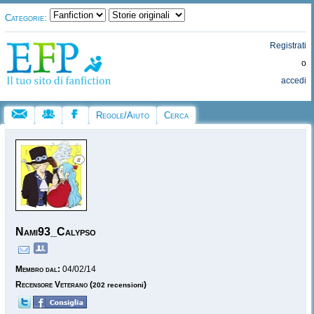
Categorie:
Registrati
o
accedi
Regole/Aiuto
Cerca
Nami93_Calypso
Membro dal:
04/02/14
Recensore Veterano
(
)
202 recensioni