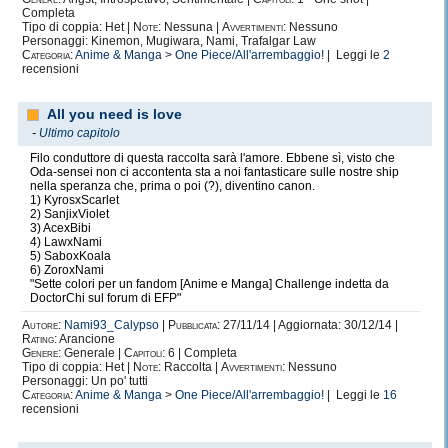
Completa
Tipo di coppia: Het |
Note:
Nessuna |
Avvertimenti:
Nessuno
Personaggi: Kinemon, Mugiwara, Nami, Trafalgar Law
Categoria:
Anime & Manga
>
One Piece/All'arrembaggio!
| Leggi le
2
recensioni
All you need is love
-
Ultimo capitolo
Filo conduttore di questa raccolta sarà l'amore. Ebbene sì, visto che
Oda-sensei non ci accontenta sta a noi fantasticare sulle nostre ship
nella speranza che, prima o poi (?), diventino canon.
1) KyrosxScarlet
2) SanjixViolet
3) AcexBibi
4) LawxNami
5) SaboxKoala
6) ZoroxNami
"Sette colori per un fandom [Anime e Manga] Challenge indetta da
DoctorChi sul forum di EFP"
Autore:
Nami93_Calypso
|
Pubblicata:
27/11/14 | Aggiornata: 30/12/14 |
Rating:
Arancione
Genere:
Generale |
Capitoli:
6 | Completa
Tipo di coppia: Het |
Note:
Raccolta |
Avvertimenti:
Nessuno
Personaggi: Un po' tutti
Categoria:
Anime & Manga
>
One Piece/All'arrembaggio!
| Leggi le
16
recensioni