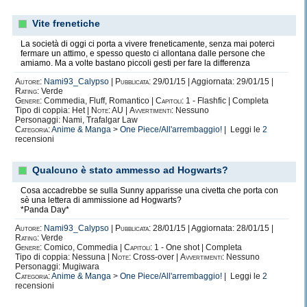
Vite frenetiche
La società di oggi ci porta a vivere freneticamente, senza mai poterci
fermare un attimo, e spesso questo ci allontana dalle persone che
amiamo. Ma a volte bastano piccoli gesti per fare la differenza
I primi amori non si scordano mai ma ora il mio cuore batte
Autore:
Nami93_Calypso
|
Pubblicata:
29/01/15 | Aggiornata: 29/01/15 |
inesorabilmente per la
Rating:
Verde
Law
Nami
Genere:
Commedia, Fluff, Romantico |
Capitoli:
1 - Flashfic | Completa
Tipo di coppia: Het |
Note:
AU |
Avvertimenti:
Nessuno
Personaggi: Nami, Trafalgar Law
Altri manga/anime per me degni di nota:
Categoria:
Anime & Manga
>
One Piece/All'arrembaggio!
| Leggi le
2
Fullmetal Alchemist Brotherhood
recensioni
Code Geass
Sword Art Online
Soul Eater
Qualcuno è stato ammesso ad Hogwarts?
Toradora
Psycho Pass
Cosa accadrebbe se sulla Sunny apparisse una civetta che porta con
sè una lettera di ammissione ad Hogwarts?
La mia lista di anime da guardare/libri da leggere/serie tv da iniziare è
*Panda Day*
infinita!
Autore:
Nami93_Calypso
|
Pubblicata:
28/01/15 | Aggiornata: 28/01/15 |
Rating:
Verde
Genere:
Comico, Commedia |
Capitoli:
1 - One shot | Completa
FanFiction
Tipo di coppia: Nessuna |
Note:
Cross-over |
Avvertimenti:
Nessuno
Mi trovo molto a mio agio nello scrivere generi soft (commedia, comico,
Personaggi: Mugiwara
demenziale, sentimentale, romantico, slice of life) e mi piace da pazzi
Categoria:
Anime & Manga
>
One Piece/All'arrembaggio!
| Leggi le
2
perdermi nell’introspettivo.
recensioni
Adoro le fandomAU!
Mi piacerebbe molto essere capace di scrivere long