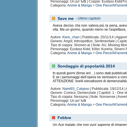
Personaggi: Un po' tutti | Coppie: Eustass Kidd/T
Categoria:
Anime & Manga
>
One Piece/All'arrem
Save me
-
Ultimo capitolo
Aveva deciso che non valeva più la pena, aveva
vita. Ma un giorno, quando meno se l'aspettava,
Autore:
Kieis_chan
| Pubblicata: 20/11/14 | Aggior
Genere: Angst, Introspettivo, Sentimentale | Capito
Tipo di coppia: Shonen-ai | Note: AU, Missing Mo
Personaggi: Eustass Kidd, Killer, Kureha, Silvers
Categoria:
Anime & Manga
>
One Piece/All'arrem
Sondaggio di popolarità 2014
In questi giorni (forse ieri…) sono stati pubblicat
E se i personaggi dell’opera ne venissero a co
ATTENZIONE: livelli elevatissimi di demenzialità 
Autore:
Nami93_Calypso
| Pubblicata: 19/12/14 |
Genere: Comico, Demenziale | Capitoli: 1 - One s
Tipo di coppia: Nessuna | Note: Nonsense | Avvert
Personaggi: Un po' tutti
Categoria:
Anime & Manga
>
One Piece/All'arrem
Febbre
Un Ace malato che non vuol saperne di rimanere c