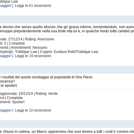
rafalgar Law
baggio!
| Leggi le
61
recensioni
 deciso che senza quello stronzo che gli girava intorno, tormentandolo, non ave
 inruppe prepotentemente nella sua triste vita
lui
e, in qualche modo tutto cambiò pr
nata: 27/12/14 | Rating: Arancione
li: 5 | Completa
ments | Avvertimenti: Nessuno
 Rayleigh, Trafalgar Law | Coppie: Eustass Kidd/Trafalgar Law
baggio!
| Leggi le
19
recensioni
i i risultati del quinto sondaggio di popolarità di One Piece.
noscenza?
(e spoiler)
 Aggiornata: 19/12/14 | Rating: Verde
hot | Completa
imenti: Spoiler!
baggio!
| Leggi le
10
recensioni
hiuso in cabina, un Marco apprensivo che vuol tenere a tutti i costi il corvino ch