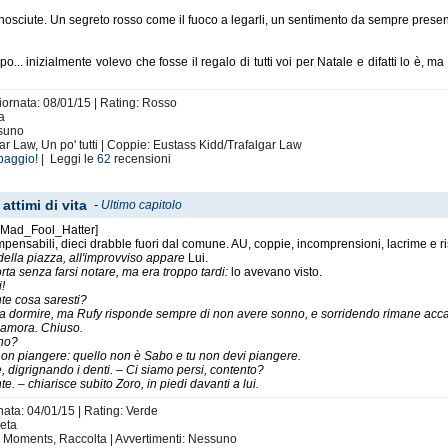
 conosciute. Un segreto rosso come il fuoco a legarli, un sentimento da sempre pre
po... inizialmente volevo che fosse il regalo di tutti voi per Natale e difatti lo è,
iornata: 08/01/15 | Rating: Rosso
ta
ssuno
ar Law, Un po' tutti | Coppie: Eustass Kidd/Trafalgar Law
baggio!
| Leggi le
62
recensioni
attimi di vita
-
Ultimo capitolo
i Mad_Fool_Hatter]
pensabili, dieci drabble fuori dal comune. AU, coppie, incomprensioni, lacrime e risa
della piazza, all'improvviso appare
Lui.
rta senza farsi notare, ma era troppo tardi:
lo avevano visto.
!
nte cosa saresti?
 a dormire, ma Rufy risponde sempre di non avere sonno, e sorridendo rimane accan
namora. Chiuso.
 no?
on piangere: quello non è Sabo e tu non devi piangere.
e, digrignando i denti. – Ci siamo persi, contento?
te. – chiarisce subito Zoro, in piedi davanti a lui.
nata: 04/01/15 | Rating: Verde
leta
ng Moments, Raccolta | Avvertimenti: Nessuno