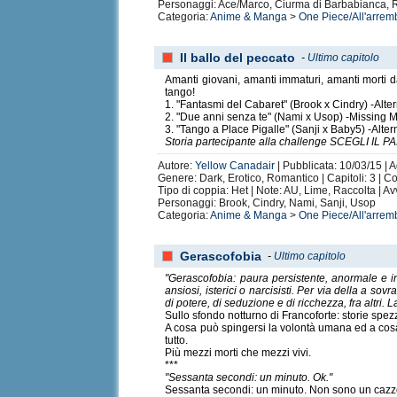
Personaggi: Ace/Marco, Ciurma di Barbabianca, Riv
Categoria:
Anime & Manga
>
One Piece/All'arrem
Il ballo del peccato
-
Ultimo capitolo
Amanti giovani, amanti immaturi, amanti morti da d
tango!
1. "Fantasmi del Cabaret" (Brook x Cindry) -Alte
2. "Due anni senza te" (Nami x Usop) -Missing 
3. "Tango a Place Pigalle" (Sanji x Baby5) -Alter
Storia partecipante alla challenge SCEGLI IL 
Autore:
Yellow Canadair
| Pubblicata: 10/03/15 | 
Genere: Dark, Erotico, Romantico | Capitoli: 3 | 
Tipo di coppia: Het | Note: AU, Lime, Raccolta | A
Personaggi: Brook, Cindry, Nami, Sanji, Usop
Categoria:
Anime & Manga
>
One Piece/All'arrem
Gerascofobia
-
Ultimo capitolo
"Gerascofobia: paura persistente, anormale e in
ansiosi, isterici o narcisisti. Per via della a so
di potere, di seduzione e di ricchezza, fra altri
Sullo sfondo notturno di Francoforte: storie spezz
A cosa può spingersi la volontà umana ed a cosa 
tutto.
Più mezzi morti che mezzi vivi.
***
"Sessanta secondi: un minuto. Ok."
Sessanta secondi: un minuto. Non sono un cazzo