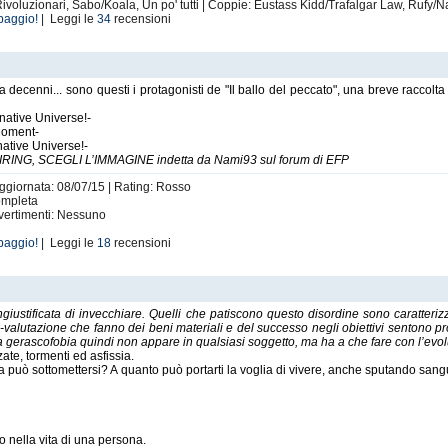
oluzionari, Sabo/Koala, Un po' tutti | Coppie: Eustass Kidd/Trafalgar Law, Rufy/N
baggio!
| Leggi le
34
recensioni
ecenni... sono questi i protagonisti de "Il ballo del peccato", una breve raccolta di
rnative Universe!-
Moment-
native Universe!-
PAIRING, SCEGLI L’IMMAGINE indetta da Nami93 sul forum di EFP
Aggiornata: 08/07/15 | Rating: Rosso
Completa
vvertimenti: Nessuno
baggio!
| Leggi le
18
recensioni
giustificata di invecchiare. Quelli che patiscono questo disordine sono caratteriz
vra-valutazione che fanno dei beni materiali e del successo negli obiettivi sentono pr
. La gerascofobia quindi non appare in qualsiasi soggetto, ma ha a che fare con l’evo
ate, tormenti ed asfissia.
può sottomettersi? A quanto può portarti la voglia di vivere, anche sputando sangue?
 nella vita di una persona.