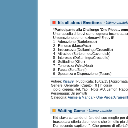
It's all about Emotions
-
Ultimo capitol
*Partecipante alla Challenge 'One Piece... emo
Una raccolta di brevi storie, ognuna incentrata
Un'emozione per emozionarvi! Enjoy it!
1 - Adorazione (Bartolomeo)
2 - Rimorso (Marco/Ace)
3 - Insicurezza (Doflamingo/Crocodile)
4 - Attrazioe (Bartolomeo/Cavendish)
5 - Interesse (Doflamingo/Crocodile)
6 - Solitudine (Killer)
7 - Tenerezza (Wire/Heat)
8 - Paura (Zoro/Sanji)
9 - Speranza o Disperazione (Tesoro)
Autore:
Kisa89
| Pubblicata: 10/02/15 | Aggiornata
Genere: Generale | Capitoli: 9 | In corso
Tipo di coppia: Het, Yaoi | Note: AU, Lemon, Racc
Personaggi: Un po' tutti
Categoria:
Anime & Manga
>
One Piece/All'arrem
Waiting Game
-
Ultimo capitolo
Kid stava cercando di fare del suo meglio per div
inaspettata offerta da un uomo che è molto più d
Dal secondo capitolo: "...Che genere di offerta?