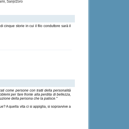
ami, Sanji/Zoro
 cinque storie in cui il filo conduttore sarà il
zati come persone con tratti della personalità
oblemi per fare fronte alla perdita di bellezza,
luzione della persona che la patisce."
 A quella vita ci si appiglia, si sopravvive a