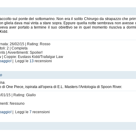
accolto sul ponte del sottomarino. Non era il solito Chirurgo da strapazzo che prima
non gliela dava mai vinta a stare sopra. Eppure quella notte sembrava non avesse
veva aver portato a termine il suo obiettivo se in quel momento riusciva a dorm
 Kidd.
rnata: 26/02/15 | Rating: Rosso
toli: 2 | Completa
ts | Avvertimenti: Spoiler!
w | Coppie: Eustass Kidd/Trafalgar Law
baggio!
| Leggi le
13
recensioni
lo
ina.
 di One Piece, ispirata all'opera di E.L. Masters l'Antologia di Spoon River.
/01/15 | Rating: Giallo
imenti: Nessuno
baggio!
| Leggi le
7
recensioni