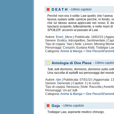
D E A T H
-
Ultimo capitolo
Perché non era il solito Law quello che l’aveva 
faceva sudare sette camicie perché, in fondo, 
che lui stesso aveva appiccato nel rosso. E do
lasciarsi scoperto, letteralmente, e nelle mani di
SPOILER: accenni al passato di Law.
Autore:
Eneri_Mess
| Pubblicata: 18/02/15 | Aggio
Genere: Erotico, Introspettivo, Sentimentale | Capi
Tipo di coppia: Yaoi | Note: Lemon, Missing Momen
Personaggi: Corazòn, Eustass Kidd, Trafalgar La
Categoria:
Anime & Manga
>
One Piece/All'arrem
Antologia di One Piece
-
Ultimo capito
Tutti, tutti dormono, dormono, dormono sulla coll
Una raccolta di epitaffi sui personaggi del mondo
Autore:
rijin
| Pubblicata: 07/01/15 | Aggiornata: 13
Genere: Generale | Capitoli: 3 | In corso
Tipo di coppia: Nessuna | Note: Raccolta | Avvert
Personaggi: Un po' tutti
Categoria:
Anime & Manga
>
One Piece/All'arrem
Goja
-
Ultimo capitolo
Trafalgar Law, aspirante medico chirurgo.