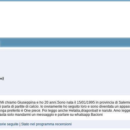
)
ni
 . Mi chiamo Giuseppina e ho 20 anni.Sono nata il 15/01/1995 in provincia di Salern
i parla di partite di calcio. Io ovviamente ho seguito loro e sono diventata un appas
ga preferito è One piece. Poi leggo anche Hetalia,dragonball e naruto. Amo leggere
e basta solo mandarmi un messaggio e parlare su whatsapp Bacioni
torie seguite
|
Stato nel programma recensioni