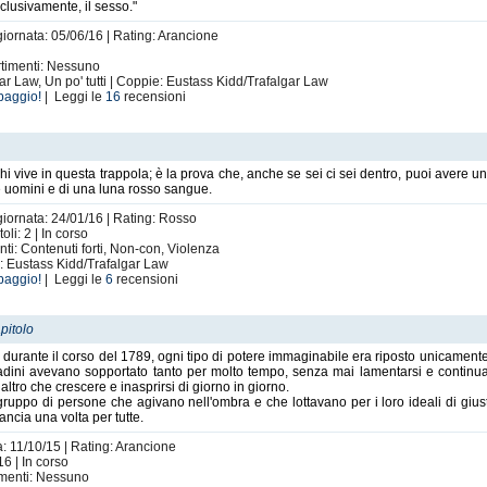
lusivamente, il sesso."
giornata: 05/06/16 | Rating: Arancione
ertimenti: Nessuno
ar Law, Un po' tutti | Coppie: Eustass Kidd/Trafalgar Law
baggio!
| Leggi le
16
recensioni
i vive in questa trappola; è la prova che, anche se sei ci sei dentro, puoi avere un l
e uomini e di una luna rosso sangue.
giornata: 24/01/16 | Rating: Rosso
li: 2 | In corso
nti: Contenuti forti, Non-con, Violenza
: Eustass Kidd/Trafalgar Law
baggio!
| Leggi le
6
recensioni
pitolo
 durante il corso del 1789, ogni tipo di potere immaginabile era riposto unicament
cittadini avevano sopportato tanto per molto tempo, senza mai lamentarsi e continuan
altro che crescere e inasprirsi di giorno in giorno.
ruppo di persone che agivano nell'ombra e che lottavano per i loro ideali di giust
ancia una volta per tutte.
a: 11/10/15 | Rating: Arancione
6 | In corso
timenti: Nessuno