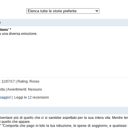
o
tions' *
 su una diversa emozione.
: 11/07/17 | Rating: Rosso
olta | Avvertimenti: Nessuno
baggio!
| Leggi le
12
recensioni
entare più di quello che ci si sarebbe aspettato per la sua intera vita. Mentre tent
i quello che appare.
" "Comporta che pago in toto la tua istruzione, le spese di soggiorno, e qualsiasi