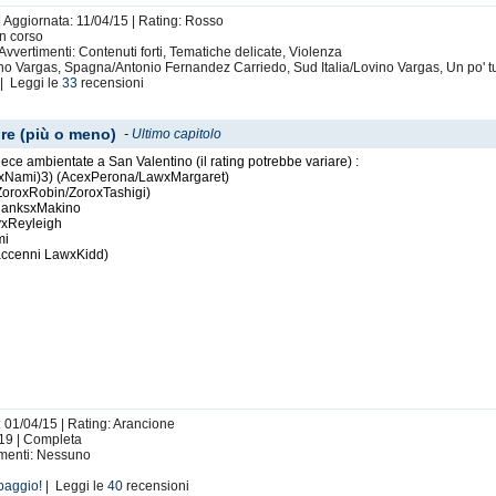
| Aggiornata: 11/04/15 | Rating: Rosso
In corso
 Avvertimenti: Contenuti forti, Tematiche delicate, Violenza
no Vargas, Spagna/Antonio Fernandez Carriedo, Sud Italia/Lovino Vargas, Un po' tu
| Leggi le
33
recensioni
ore (più o meno)
-
Ultimo capitolo
Piece ambientate a San Valentino (il rating potrebbe variare) :
yxNami)3) (AcexPerona/LawxMargaret)
ZoroxRobin/ZoroxTashigi)
ShanksxMakino
yxReyleigh
mi
accenni LawxKidd)
: 01/04/15 | Rating: Arancione
 19 | Completa
timenti: Nessuno
baggio!
| Leggi le
40
recensioni