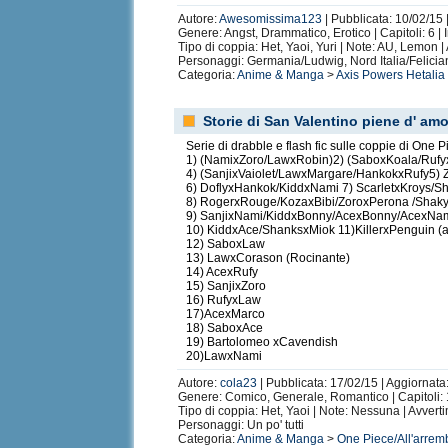
Autore:
Awesomissima123
| Pubblicata: 10/02/15 
Genere: Angst, Drammatico, Erotico | Capitoli: 6 | 
Tipo di coppia: Het, Yaoi, Yuri | Note: AU, Lemon |
Personaggi: Germania/Ludwig, Nord Italia/Felicia
Categoria:
Anime & Manga
>
Axis Powers Hetalia
Storie di San Valentino piene d' am
Serie di drabble e flash fic sulle coppie di One 
1) (NamixZoro/LawxRobin)2) (SaboxKoala/Ruf
4) (SanjixVaiolet/LawxMargare/HankokxRufy5) 
6) DoflyxHankok/KiddxNami 7) ScarletxKroys/
8) RogerxRouge/KozaxBibi/ZoroxPerona /Shak
9) SanjixNami/KiddxBonny/AcexBonny/AcexNa
10) KiddxAce/ShanksxMiok 11)KillerxPenguin (
12) SaboxLaw
13) LawxCorason (Rocinante)
14) AcexRufy
15) SanjixZoro
16) RufyxLaw
17)AcexMarco
18) SaboxAce
19) Bartolomeo xCavendish
20)LawxNami
Autore:
cola23
| Pubblicata: 17/02/15 | Aggiornata
Genere: Comico, Generale, Romantico | Capitoli:
Tipo di coppia: Het, Yaoi | Note: Nessuna | Avver
Personaggi: Un po' tutti
Categoria:
Anime & Manga
>
One Piece/All'arrem