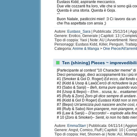
Eustass Kidd, aspirante meccanico.
Due vite cozzanti fra loro, vite che si sono già
Questa è una storia. Questa è Goja.
°°
Buon Natale, pasticcini miei! :3 Ci lavoro da un 
che l'ha aspettata con ansia ;)
Autore:
Eustass_Sara
| Pubblicata: 25/12/14 | Agg
Genere: Erotico, Generale | Capitoli: 13 | Comple
Tipo di coppia: Yaoi | Note: AU | Avvertimenti: Ne
Personaggi: Eustass Kidd, Killer, Penguin, Trafalg
Categoria:
Anime & Manga
>
One Piece/All'arrem
Ten {shining} Pieces ~ imprevedibili 
[Partecipante al contest "10 Character meme" d
Dieci personaggi, dieci accoppiamenti tra i più im
#1 {Smoker & Gol D. Roger}
Ed ecco, dal fondo 
#2 {Kidd & Usop & Law}
Cercò di richiudere la po
#3 {Sabo & Sanji}
– Beh, torna pure quando vuoi
#4 {Usop & Bepo}
– Ehm... scusa, tu... esattame
#5 {Rufy & Zoro}
Zoro gli dice sempre di andare
#6 {Kidd & Gol D Roger}
Eustass Kidd non si in
#7 {Bepo}
Un'amicizia può nascere anche così,
#8 {Rufy & Sabo}
Non piangere, non piangere, n
#9 {Law & Sanji}
– D'accordo! – esplode alla fin
# 10 {Zoro & Smoker}
– Senti, io non ho fatto nien
Autore:
EmmaStarr
| Pubblicata: 04/11/14 | Aggior
Genere: Angst, Comico, Fluff | Capitoli: 10 | Comp
Tipo di coppia: Het, Shonen-ai | Note: AU, Missi