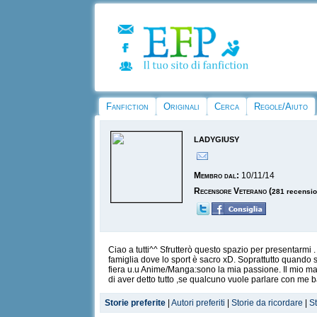
Fanfiction
Originali
Cerca
Regole/Aiuto
ladygiusy
Membro dal:
10/11/14
Recensore Veterano
(
281 recensio
Ciao a tutti^^ Sfrutterò questo spazio per presentarmi
famiglia dove lo sport è sacro xD. Soprattutto quando s
fiera u.u Anime/Manga:sono la mia passione. Il mio man
di aver detto tutto ,se qualcuno vuole parlare con m
Storie preferite
|
Autori preferiti
|
Storie da ricordare
|
S