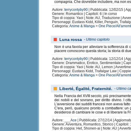
compagnia. Che dovrebbe includere, ma non esc
Autore:
terrycontyby90
| Pubblicata: 12/02/15 | Ag
Genere: Romantico | Capitoli: 6 | In corso
Tipo di coppia: Yaoi | Note: AU, Traduzione | Avv
Personaggi: Eustass Kidd, Killer, Penguin, Trafalg
Categoria:
Anime & Manga
>
One Piece/All'arrem
Luna rossa
-
Ultimo capitolo
Non è una favola per alleviare la sofferenza di ch
piacere conoscono questa storia; la storia di du
Autore:
terrycontyby90
| Pubblicata: 12/12/14 | Ag
Genere: Drammatico, Erotico, Sentimentale | Capito
Tipo di coppia: Yaoi | Note: AU, Lemon | Avvertime
Personaggi: Eustass Kidd, Trafalgar Law | Coppie
Categoria:
Anime & Manga
>
One Piece/All'arrem
Liberté, Égalité, Fraternité.
-
Ultimo ca
Nella Francia del XVIII secolo, più precisamente
dei nobili e del sovrano, per diritto divino. I 
L'avversione dei sudditi francesi non aveva fatto 
C'era, però, qualcuno pronto a combattere: un g
desiderosi di cambiare le cose e di liberare la Fr
Autore:
___Ace
| Pubblicata: 27/12/14 | Aggiornat
Genere: Avventura, Romantico, Storico | Capitoli: 1
Tipo di coppia: Het, Shonen-ai | Note: AU | Avver