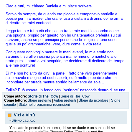
Ciao a tutti, mi chiamo Daniela e mi piace scrivere.
Scrivo da sempre, da quando ero piccola e componevo storielle e
poesie per mia madre, che ora lei usa a distanza di anni, come arma
di ricatto nei miei confronti.
Leggo tanto e tutto ciò che passa tra le mie mani lo assorbo come
una spugna, proprio per questo non ho una tematica preferita su cui
scrivere, anche se per principio penso che le migliori storie sono
quelle un po’ drammatiche, vere, dure come la vita reale.
Con questo non voglio mettere le mani avanti, le mie storie non
saranno tristi all’ennesima potenza ma nemmeno romantiche allo
stato puro… starà a voi scoprirlo, se deciderete di dedicare del tempo
alle mie scritture!
Di me non ho altro da dirvi, a parte il fatto che vivo perennemente
sulle nuvole e sogno ad occhi aperti, ed è molto probabile che mi
incontriate per strada mentre sorrido bellamente da sola…
Follia? Può essere, in fondo ogni “scrittore” nasconde dentro di se una
piccola parte di pazzia, per poter essere tanti personaggi e ritrovarsi
Come autore
:
Storie di The_Cow
|
Serie di The_Cow
in mille luoghi.
Come lettore
:
Storie preferite
|
Autori preferiti
|
Storie da ricordare
|
Storie
seguite
|
Stato nel programma recensioni
Ho detto scrittore? Forse un giorno (si spera) lo diventerò (ma volo
basso) intanto passo il mio tempo a schiacciare i tasti di un pc e a
Vizi e Virtù
tempo perso (mooolto perso), faccio divagare la mia adrenalina tra
vari concerti, che sono la mia seconda passione preferita.
-
Ultimo capitolo
Detto tutto, non mi resta che augurarvi BUONA LETTURA!!!
"Chi cade in peccato è un uomo; chi se ne duole è un santo; chi se