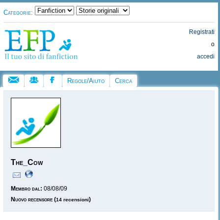
Categorie:
Registrati
o
accedi
Regole/Aiuto
Cerca
The_Cow
Membro dal:
08/08/09
Nuovo recensore
(
)
14 recensioni