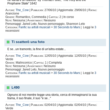
ne vanta è un diavolo" by Thomas Fuller, "The Holy and the
Prophane State" 1642
Autore:
The_Cow
|
Pubblicata:
27/06/10 | Aggiornata: 29/06/10 |
Rating:
Arancione
Genere:
Romantico, Commedia |
Capitoli:
2 | In corso
Note:
Nessuna |
Avvertimenti:
Nessuno
Personaggi: Jared Leto, Nuovo personaggio, Shannon Leto
Categoria:
Fanfic su artisti musicali
>
30 Seconds to Mars
| Leggi le
3
recensioni
Ti scatterò una foto
E se...un tramonto, la fine di un'altra estate...
Autore:
The_Cow
|
Pubblicata:
12/05/10 | Aggiornata: 12/05/10 |
Rating:
Verde
Genere:
Malinconico |
Capitoli:
1 | Completa
Note:
Nessuna |
Avvertimenti:
Nessuno
Personaggi: Jared Leto, Nuovo personaggio
Categoria:
Fanfic su artisti musicali
>
30 Seconds to Mars
| Leggi le
3
recensioni
L490
Ognuno di noi mentre legge una storia, cerca di immaginarsi la sua
trama, il suo finale, il suo "e se..."
Autore:
The_Cow
|
Pubblicata:
02/04/10 | Aggiornata: 02/04/10 |
Rating:
Verde