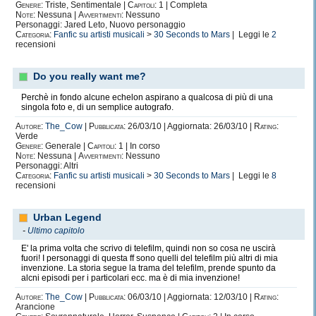
Genere:
Triste, Sentimentale |
Capitoli:
1 | Completa
Note:
Nessuna |
Avvertimenti:
Nessuno
Personaggi: Jared Leto, Nuovo personaggio
Categoria:
Fanfic su artisti musicali
>
30 Seconds to Mars
| Leggi le
2
recensioni
Do you really want me?
Perchè in fondo alcune echelon aspirano a qualcosa di più di una
singola foto e, di un semplice autografo.
Autore:
The_Cow
|
Pubblicata:
26/03/10 | Aggiornata: 26/03/10 |
Rating:
Verde
Genere:
Generale |
Capitoli:
1 | In corso
Note:
Nessuna |
Avvertimenti:
Nessuno
Personaggi: Altri
Categoria:
Fanfic su artisti musicali
>
30 Seconds to Mars
| Leggi le
8
recensioni
Urban Legend
-
Ultimo capitolo
E' la prima volta che scrivo di telefilm, quindi non so cosa ne uscirà
fuori! I personaggi di questa ff sono quelli del telefilm più altri di mia
invenzione. La storia segue la trama del telefilm, prende spunto da
alcni episodi per i particolari ecc. ma è di mia invenzione!
Autore:
The_Cow
|
Pubblicata:
06/03/10 | Aggiornata: 12/03/10 |
Rating:
Arancione