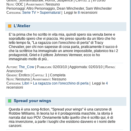
Genere:
Sovrannaturale, Horror, Suspence |
Capitoli:
2 | In corso
Note:
OOC |
Avvertimenti:
Nessuno
Personaggi: Altro Personaggio, Dean Winchester, Sam Winchester
Categoria:
Serie TV
>
Supernatural
| Leggi le
8
recensioni
L'Atelier
E' la prima che ho scritto in vita mia, quindi spero sia venuta bene e
soprattutto spero che vi piaccia. Ho preso spunto da un libro che ho
letto tempo fa, "La ragazza con l'orecchino di perla" di Tracy
Chevalier, per chi non sapesse di cosa parla, praticamente il succo è
che la scrittrice ha immaginato un amore impossibile, platonico tra i 2
protagonisti, Griet e il pittore Johnnes Vermeer, ecco io ho
immaginato molto di più..
Autore:
The_Cow
|
Pubblicata:
02/03/10 | Aggiornata: 02/03/10 |
Rating:
Arancione
Genere:
Erotico |
Capitoli:
1 | Completa
Note:
Nessuna |
Avvertimenti:
Nessuno
Categoria:
Libri
>
La ragazza con l'orecchino di perla
| Leggi le
4
recensioni
Spread your wings
Questa è una song-fiction, "Spread your wings" è una canzone di
Robbie Williams. In teoria lui è il protagonista maschile, la storia è
narrata dal suo POV. Ovviamente tutto quello che è scritto qui, è di
mia invenzione, a parte i luoghi che esistono davvero e i nomi delle
canzoni.