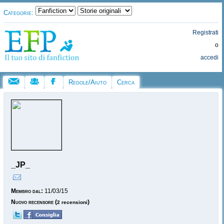
Categorie:
Registrati
o
accedi
Regole/Aiuto
Cerca
_JP_
Membro dal:
11/03/15
Nuovo recensore
(
)
2 recensioni