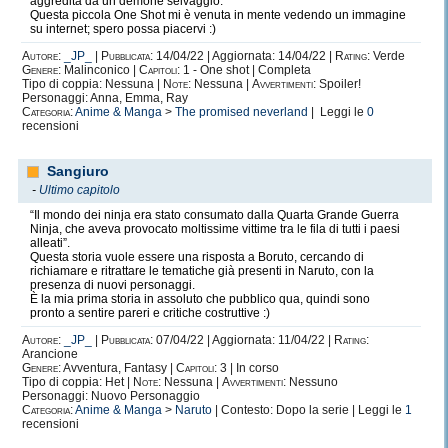
aggredita da un demone selvaggio.
Questa piccola One Shot mi è venuta in mente vedendo un immagine
su internet; spero possa piacervi :)
Autore:
_JP_
|
Pubblicata:
14/04/22 | Aggiornata: 14/04/22 |
Rating:
Verde
Genere:
Malinconico |
Capitoli:
1 - One shot | Completa
Tipo di coppia: Nessuna |
Note:
Nessuna |
Avvertimenti:
Spoiler!
Personaggi: Anna, Emma, Ray
Categoria:
Anime & Manga
>
The promised neverland
| Leggi le
0
recensioni
Sangiuro
-
Ultimo capitolo
“Il mondo dei ninja era stato consumato dalla Quarta Grande Guerra
Ninja, che aveva provocato moltissime vittime tra le fila di tutti i paesi
alleati”.
Questa storia vuole essere una risposta a Boruto, cercando di
richiamare e ritrattare le tematiche già presenti in Naruto, con la
presenza di nuovi personaggi.
È la mia prima storia in assoluto che pubblico qua, quindi sono
pronto a sentire pareri e critiche costruttive :)
Autore:
_JP_
|
Pubblicata:
07/04/22 | Aggiornata: 11/04/22 |
Rating:
Arancione
Genere:
Avventura, Fantasy |
Capitoli:
3 | In corso
Tipo di coppia: Het |
Note:
Nessuna |
Avvertimenti:
Nessuno
Personaggi: Nuovo Personaggio
Categoria:
Anime & Manga
>
Naruto
| Contesto: Dopo la serie | Leggi le
1
recensioni