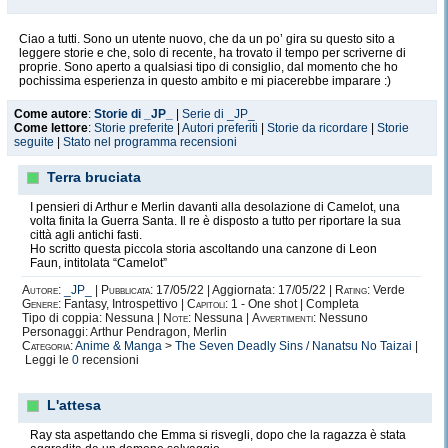
Ciao a tutti. Sono un utente nuovo, che da un po’ gira su questo sito a
leggere storie e che, solo di recente, ha trovato il tempo per scriverne di
proprie. Sono aperto a qualsiasi tipo di consiglio, dal momento che ho
pochissima esperienza in questo ambito e mi piacerebbe imparare :)
Come autore
:
Storie di _JP_
|
Serie di _JP_
Come lettore
:
Storie preferite
|
Autori preferiti
|
Storie da ricordare
|
Storie
seguite
|
Stato nel programma recensioni
Terra bruciata
I pensieri di Arthur e Merlin davanti alla desolazione di Camelot, una
volta finita la Guerra Santa. Il re è disposto a tutto per riportare la sua
città agli antichi fasti.
Ho scritto questa piccola storia ascoltando una canzone di Leon
Faun, intitolata “Camelot”
Autore:
_JP_
|
Pubblicata:
17/05/22 | Aggiornata: 17/05/22 |
Rating:
Verde
Genere:
Fantasy, Introspettivo |
Capitoli:
1 - One shot | Completa
Tipo di coppia: Nessuna |
Note:
Nessuna |
Avvertimenti:
Nessuno
Personaggi: Arthur Pendragon, Merlin
Categoria:
Anime & Manga
>
The Seven Deadly Sins / Nanatsu No Taizai
|
Leggi le
0
recensioni
L'attesa
Ray sta aspettando che Emma si risvegli, dopo che la ragazza è stata