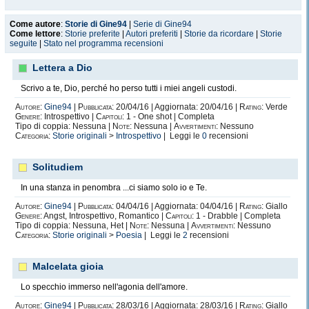
Come autore
:
Storie di Gine94
|
Serie di Gine94
Come lettore
:
Storie preferite
|
Autori preferiti
|
Storie da ricordare
|
Storie
seguite
|
Stato nel programma recensioni
Lettera a Dio
Scrivo a te, Dio, perché ho perso tutti i miei angeli custodi.
Autore:
Gine94
|
Pubblicata:
20/04/16 | Aggiornata: 20/04/16 |
Rating:
Verde
Genere:
Introspettivo |
Capitoli:
1 - One shot | Completa
Tipo di coppia: Nessuna |
Note:
Nessuna |
Avvertimenti:
Nessuno
Categoria:
Storie originali
>
Introspettivo
| Leggi le
0
recensioni
Solitudiem
In una stanza in penombra ...ci siamo solo io e Te.
Autore:
Gine94
|
Pubblicata:
04/04/16 | Aggiornata: 04/04/16 |
Rating:
Giallo
Genere:
Angst, Introspettivo, Romantico |
Capitoli:
1 - Drabble | Completa
Tipo di coppia: Nessuna, Het |
Note:
Nessuna |
Avvertimenti:
Nessuno
Categoria:
Storie originali
>
Poesia
| Leggi le
2
recensioni
Malcelata gioia
Lo specchio immerso nell'agonia dell'amore.
Autore:
Gine94
|
Pubblicata:
28/03/16 | Aggiornata: 28/03/16 |
Rating:
Giallo