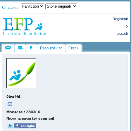
Categorie:
Registrati
o
accedi
Regole/Aiuto
Cerca
Gine94
Membro dal:
22/03/16
Nuovo recensore
(
)
14 recensioni