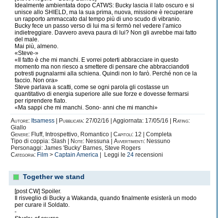
Idealmente ambientata dopo CATWS: Bucky lascia il lato oscuro e si
unisce allo SHIELD, ma la sua prima, nuova, missione è recuperare
un rapporto ammaccato dal tempo più di uno scudo di vibranio.
Bucky fece un passo verso di lui ma si fermò nel vedere l’amico
indietreggiare. Davvero aveva paura di lui? Non gli avrebbe mai fatto
del male.
Mai più, almeno.
«Steve-»
«Il fatto è che mi manchi. E vorrei poterti abbracciare in questo
momento ma non riesco a smettere di pensare che abbracciandoti
potresti pugnalarmi alla schiena. Quindi non lo farò. Perché non ce la
faccio. Non ora»
Steve parlava a scatti, come se ogni parola gli costasse un
quantitativo di energia superiore alle sue forze e dovesse fermarsi
per riprendere fiato.
«Ma sappi che mi manchi. Sono- anni che mi manchi»
Autore:
Itsamess
|
Pubblicata:
27/02/16 | Aggiornata: 17/05/16 |
Rating:
Giallo
Genere:
Fluff, Introspettivo, Romantico |
Capitoli:
12 | Completa
Tipo di coppia: Slash |
Note:
Nessuna |
Avvertimenti:
Nessuno
Personaggi: James 'Bucky' Barnes, Steve Rogers
Categoria:
Film
>
Captain America
| Leggi le
24
recensioni
Together we stand
[post CW] Spoiler.
Il risveglio di Bucky a Wakanda, quando finalmente esisterà un modo
per curare il Soldato.
-