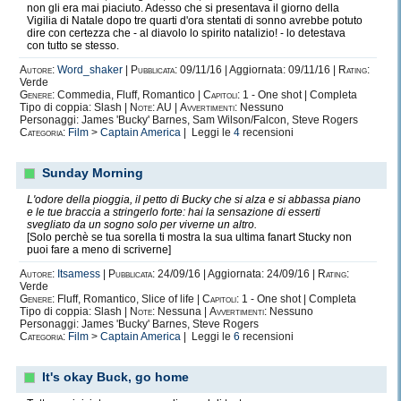
non gli era mai piaciuto. Adesso che si presentava il giorno della
Vigilia di Natale dopo tre quarti d'ora stentati di sonno avrebbe potuto
dire con certezza che - al diavolo lo spirito natalizio! - lo detestava
con tutto se stesso.
Autore:
Word_shaker
|
Pubblicata:
09/11/16 | Aggiornata: 09/11/16 |
Rating:
Verde
Genere:
Commedia, Fluff, Romantico |
Capitoli:
1 - One shot | Completa
Tipo di coppia: Slash |
Note:
AU |
Avvertimenti:
Nessuno
Personaggi: James 'Bucky' Barnes, Sam Wilson/Falcon, Steve Rogers
Categoria:
Film
>
Captain America
| Leggi le
4
recensioni
Sunday Morning
L'odore della pioggia, il petto di Bucky che si alza e si abbassa piano
e le tue braccia a stringerlo forte: hai la sensazione di esserti
svegliato da un sogno solo per viverne un altro.
[Solo perchè se tua sorella ti mostra la sua ultima fanart Stucky non
puoi fare a meno di scriverne]
Autore:
Itsamess
|
Pubblicata:
24/09/16 | Aggiornata: 24/09/16 |
Rating:
Verde
Genere:
Fluff, Romantico, Slice of life |
Capitoli:
1 - One shot | Completa
Tipo di coppia: Slash |
Note:
Nessuna |
Avvertimenti:
Nessuno
Personaggi: James 'Bucky' Barnes, Steve Rogers
Categoria:
Film
>
Captain America
| Leggi le
6
recensioni
It's okay Buck, go home