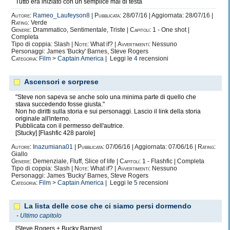
Tutto era iniziato con un semplice mal di testa
Autore:
Rameo_Laufeyson8
|
Pubblicata:
28/07/16 | Aggiornata: 28/07/16 |
Rating:
Verde
Genere:
Drammatico, Sentimentale, Triste |
Capitoli:
1 - One shot |
Completa
Tipo di coppia: Slash |
Note:
What if? |
Avvertimenti:
Nessuno
Personaggi: James 'Bucky' Barnes, Steve Rogers
Categoria:
Film
>
Captain America
| Leggi le
4
recensioni
Ascensori e sorprese
"Steve non sapeva se anche solo una minima parte di quello che
stava succedendo fosse giusta."
Non ho diritti sulla storia e sui personaggi. Lascio il link della storia
originale all'interno.
Pubblicata con il permesso dell'autrice.
[Stucky] [Flashfic 428 parole]
Autore:
Inazumiana01
|
Pubblicata:
07/06/16 | Aggiornata: 07/06/16 |
Rating:
Giallo
Genere:
Demenziale, Fluff, Slice of life |
Capitoli:
1 - Flashfic | Completa
Tipo di coppia: Slash |
Note:
What if? |
Avvertimenti:
Nessuno
Personaggi: James 'Bucky' Barnes, Steve Rogers
Categoria:
Film
>
Captain America
| Leggi le
5
recensioni
La lista delle cose che ci siamo persi dormendo
-
Ultimo capitolo
[Steve Rogers + Bucky Barnes]