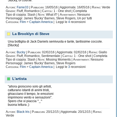
Stucky, of course.
Autore:
Fanie33
|
Pubblicata:
16/05/16 | Aggiornata: 16/05/16 |
Rating:
Verde
Genere:
Fluff, Romantico |
Capitoli:
1 - One shot | Completa
Tipo di coppia: Slash |
Note:
What if? |
Avvertimenti:
Nessuno
Personaggi: James 'Bucky' Barnes, Steve Rogers, Un po' tutti
Categoria:
Film
>
Captain America
| Leggi le
4
recensioni
La Brooklyn di Steve
Una bottiglia di Jack Daniels semivuota e tante, tantissime coccole.
[Stucky]
Autore:
Bucky
|
Pubblicata:
02/02/16 | Aggiornata: 02/02/16 |
Rating:
Giallo
Genere:
Fluff, Romantico, Sentimentale |
Capitoli:
1 - One shot | Completa
Tipo di coppia: Slash |
Note:
Missing Moments |
Avvertimenti:
Nessuno
Personaggi: James 'Bucky' Barnes, Steve Rogers
Categoria:
Film
>
Captain America
| Leggi le
3
recensioni
L'artista
"allora gioiscono solo gli artisti,
catturano istanti di animi tristi,
ghiacciano il tempo, le emozioni
imprimono vento e sensazioni".
Spero che vi piaccia ^_^
buona lettura ;)
Autore:
Black Iris
|
Pubblicata:
20/12/15 | Aggiornata: 20/12/15 |
Rating:
Verde