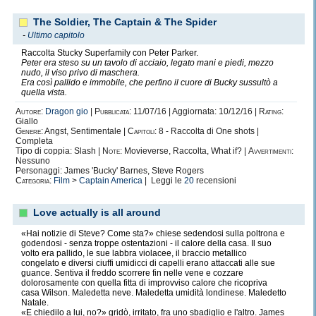
The Soldier, The Captain & The Spider
-
Ultimo capitolo
Raccolta Stucky Superfamily con Peter Parker.
Peter era steso su un tavolo di acciaio, legato mani e piedi, mezzo
nudo, il viso privo di maschera.
Era così pallido e immobile, che perfino il cuore di Bucky sussultò a
quella vista.
Autore:
Dragon gio
|
Pubblicata:
11/07/16 | Aggiornata: 10/12/16 |
Rating:
Giallo
Genere:
Angst, Sentimentale |
Capitoli:
8 - Raccolta di One shots |
Completa
Tipo di coppia: Slash |
Note:
Movieverse, Raccolta, What if? |
Avvertimenti:
Nessuno
Personaggi: James 'Bucky' Barnes, Steve Rogers
Categoria:
Film
>
Captain America
| Leggi le
20
recensioni
Love actually is all around
«Hai notizie di Steve? Come sta?» chiese sedendosi sulla poltrona e
godendosi - senza troppe ostentazioni - il calore della casa. Il suo
volto era pallido, le sue labbra violacee, il braccio metallico
congelato e diversi ciuffi umidicci di capelli erano attaccati alle sue
guance. Sentiva il freddo scorrere fin nelle vene e cozzare
dolorosamente con quella fitta di improvviso calore che ricopriva
casa Wilson. Maledetta neve. Maledetta umidità londinese. Maledetto
Natale.
«E chiedilo a lui, no?» gridò, irritato, fra uno sbadiglio e l'altro. James