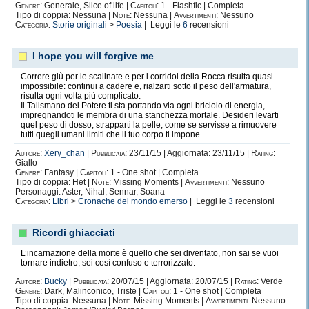
Genere:
Generale, Slice of life |
Capitoli:
1 - Flashfic | Completa
Tipo di coppia: Nessuna |
Note:
Nessuna |
Avvertimenti:
Nessuno
Categoria:
Storie originali
>
Poesia
| Leggi le
6
recensioni
I hope you will forgive me
Correre giù per le scalinate e per i corridoi della Rocca risulta quasi
impossibile: continui a cadere e, rialzarti sotto il peso dell'armatura,
risulta ogni volta più complicato.
Il Talismano del Potere ti sta portando via ogni briciolo di energia,
impregnandoti le membra di una stanchezza mortale. Desideri levarti
quel peso di dosso, strapparti la pelle, come se servisse a rimuovere
tutti quegli umani limiti che il tuo corpo ti impone.
Autore:
Xery_chan
|
Pubblicata:
23/11/15 | Aggiornata: 23/11/15 |
Rating:
Giallo
Genere:
Fantasy |
Capitoli:
1 - One shot | Completa
Tipo di coppia: Het |
Note:
Missing Moments |
Avvertimenti:
Nessuno
Personaggi: Aster, Nihal, Sennar, Soana
Categoria:
Libri
>
Cronache del mondo emerso
| Leggi le
3
recensioni
Ricordi ghiacciati
L’incarnazione della morte è quello che sei diventato, non sai se vuoi
tornare indietro, sei così confuso e terrorizzato.
Autore:
Bucky
|
Pubblicata:
20/07/15 | Aggiornata: 20/07/15 |
Rating:
Verde
Genere:
Dark, Malinconico, Triste |
Capitoli:
1 - One shot | Completa
Tipo di coppia: Nessuna |
Note:
Missing Moments |
Avvertimenti:
Nessuno