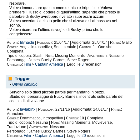
respirare.
Voleva immortalare quel momento unico e irripetibile. Voleva
prendersi il lusso di godere di quell’attimo, sapendo che presto le
palpebre di Bucky avrebbero rivelato i suoi occhi azzurri.
Voleva accertarsi del suo petto che si alzava e si abbassava nel
sonno.
Voleva ricordare l’ultimo risveglio di Bucky, prima che lo
congelassero.
Autore:
lilyhachi
|
Pubblicata:
25/04/17 | Aggiornata: 25/04/17 |
Rating:
Giallo
Genere:
Angst, Introspettivo, Sentimentale |
Capitoli:
1 - One shot |
Completa
Tipo di coppia: Slash |
Note:
Missing Moments |
Avvertimenti:
Nessuno
Personaggi: James 'Bucky' Barnes, Steve Rogers
Categoria:
Film
>
Captain America
| Leggi le
3
recensioni
Trigger
-
Ultimo capitolo
Servono solo dieci piccole parole per mandarlo in pezzi.
Studio del personaggio di Bucky Barnes, incentrato sulle parole del
codice di attivazione.
Autore:
laylabinx
|
Pubblicata:
22/11/16 | Aggiornata: 24/01/17 |
Rating:
Arancione
Genere:
Drammatico, Introspettivo |
Capitoli:
10 | Completa
Tipo di coppia: Nessuna |
Note:
Missing Moments, Movieverse,
Traduzione |
Avvertimenti:
Nessuno
Personaggi: James 'Bucky' Barnes, Steve Rogers
Categoria:
Film
>
Captain America
| Leggi le
20
recensioni