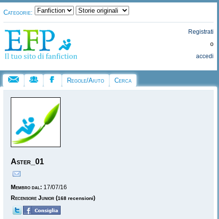
Categorie:
Registrati
o
accedi
Regole/Aiuto
Cerca
Aster_01
Membro dal:
17/07/16
Recensore Junior
(
)
168 recensioni