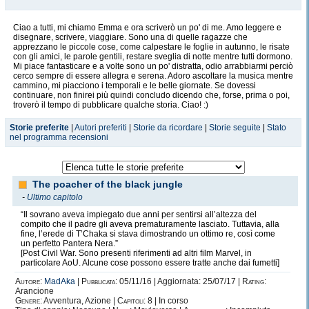
Ciao a tutti, mi chiamo Emma e ora scriverò un po' di me. Amo leggere e
disegnare, scrivere, viaggiare. Sono una di quelle ragazze che
apprezzano le piccole cose, come calpestare le foglie in autunno, le risate
con gli amici, le parole gentili, restare sveglia di notte mentre tutti dormono.
Mi piace fantasticare e a volte sono un po' distratta, odio arrabbiarmi perciò
cerco sempre di essere allegra e serena. Adoro ascoltare la musica mentre
cammino, mi piacciono i temporali e le belle giornate. Se dovessi
continuare, non finirei più quindi concludo dicendo che, forse, prima o poi,
troverò il tempo di pubblicare qualche storia. Ciao! :)
Storie preferite
|
Autori preferiti
|
Storie da ricordare
|
Storie seguite
|
Stato
nel programma recensioni
The poacher of the black jungle
-
Ultimo capitolo
“Il sovrano aveva impiegato due anni per sentirsi all’altezza del
compito che il padre gli aveva prematuramente lasciato. Tuttavia, alla
fine, l’erede di T’Chaka si stava dimostrando un ottimo re, così come
un perfetto Pantera Nera.”
[Post Civil War. Sono presenti riferimenti ad altri film Marvel, in
particolare AoU. Alcune cose possono essere tratte anche dai fumetti]
Autore:
MadAka
|
Pubblicata:
05/11/16 | Aggiornata: 25/07/17 |
Rating:
Arancione
Genere:
Avventura, Azione |
Capitoli:
8 | In corso