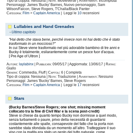
Tipo di coppia: Nessuna |
Note:
Movieverse |
Avvertimenti:
Incompiuta
Personaggi: James 'Bucky' Barnes, Nuovo personaggio, Sam
Wilson/Falcon, Steve Rogers, T'Challa/Black Panter
Categoria:
Film
>
Captain America
| Leggi le
10
recensioni
Lullabies and Hand Grenades
-
Ultimo capitolo
"Hai detto che stava bene, perché invece non mi hai detto che è stato
trasformato in un moccioso?"
In cui Steve viene trasformato nel più adorabile bambino di tre anni e
Bucky è totalmente, esilarantemente come un pesce fuor d'acqua.
[ Pre Age of Ultron ]
Autore:
laylabinx
|
Pubblicata:
09/05/17 | Aggiornata: 13/06/17 |
Rating:
Giallo
Genere:
Commedia, Fluff |
Capitoli:
6 | Completa
Tipo di coppia: Nessuna |
Note:
Traduzione |
Avvertimenti:
Nessuno
Personaggi: James 'Bucky' Barnes, Steve Rogers
Categoria:
Film
>
Captain America
| Leggi le
17
recensioni
Stars
(Bucky Barnes/Steve Rogers; one shot; missing moment
collocato tra la fine di Civil War e la scena post-credit)
Steve si chiese da quanto tempo Bucky non dormisse a quel modo,
senza turbamenti o paure, privo della necessità di guardarsi
costantemente alle spalle, consapevole del fatto che la porta non
sarebbe stata sfondata da un momento all’altro. Tratteggiare il suo
viso con la matita era stato un gesto del tutto naturale, come