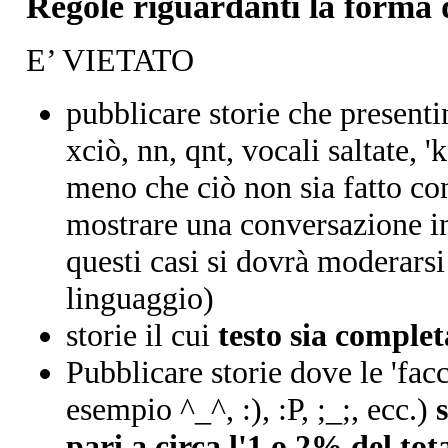
Regole riguardanti la forma d
E’ VIETATO
pubblicare storie che present
xciò, nn, qnt, vocali saltate, 'k
meno che ciò non sia fatto co
mostrare una conversazione in 
questi casi si dovrà moderarsi
linguaggio)
storie il cui
testo sia comple
Pubblicare storie dove le 'fac
esempio ^_^, :), :P, ;_;, ecc.)
pari a circa l'1 o 2% del tota