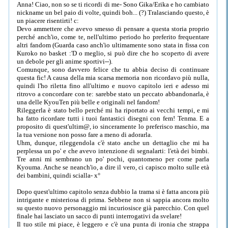
Anna! Ciao, non so se ti ricordi di me- Sono Gika/Erika e ho cambiato
nickname un bel paio di volte, quindi boh... (?) Tralasciando questo, è
un piacere risentirti! c:
Devo ammettere che avevo smesso di pensare a questa storia proprio
perché anch'io, come te, nell'ultimo periodo ho preferito frequentare
altri fandom (Guarda caso anch'io ultimamente sono stata in fissa con
Kuroko no basket :'D o meglio, si può dire che ho scoperto di avere
un debole per gli anime sportivi--).
Comunque, sono davvero felice che tu abbia deciso di continuare
questa fic! A causa della mia scarsa memoria non ricordavo più nulla,
quindi l'ho riletta fino all'ultimo e nuovo capitolo ieri e adesso mi
ritrovo a concordare con te: sarebbe stato un peccato abbandonarla, è
una delle KyouTen più belle e originali nel fandom!
Rileggerla è stato bello perché mi ha riportato ai vecchi tempi, e mi
ha fatto ricordare tutti i tuoi fantastici disegni con fem! Tenma. E a
proposito di quest'ultim@, io sinceramente lo preferisco maschio, ma
la tua versione non posso fare a meno di adorarla.
Uhm, dunque, rileggendola c'è stato anche un dettaglio che mi ha
perplessa un po' e che avevo intenzione di segnalarti: l'età dei bimbi.
Tre anni mi sembrano un po' pochi, quantomeno per come parla
Kyouma. Anche se neanch'io, a dire il vero, ci capisco molto sulle età
dei bambini, quindi scialla- x°
Dopo quest'ultimo capitolo senza dubbio la trama si è fatta ancora più
intrigante e misteriosa di prima. Sebbene non si sappia ancora molto
su questo nuovo personaggio mi incuriosisce già parecchio. Con quel
finale hai lasciato un sacco di punti interrogativi da svelare!
Il tuo stile mi piace, è leggero e c'è una punta di ironia che strappa