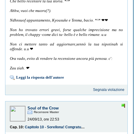
Che bello recensire la tua storia. *^*
Ahhw, vuoi che muoro(?).
Ndhnsuof appuntamento, Kyousuke e Tenma, bacio. *^*
❤❤
Non ho trovato errori gravi, forse qualche imprecisione ma no
problem, il chappy -come dici tu- bello è e bello rimane. u.u
Non ci mettere tanto ad aggiornare,sennò la tua nipotinah si
offende. u.u
❤
Ora vado, evito di rendere la recensione ancora più penosa. c':
Zau ziah. ❤
Leggi la risposta dell'autore
Segnala violazione
Soul of the Crow
Recensore Master
24/09/13, ore 22:53
Cap. 10:
Capitolo 10 - Sorellona! Congratulazioni!