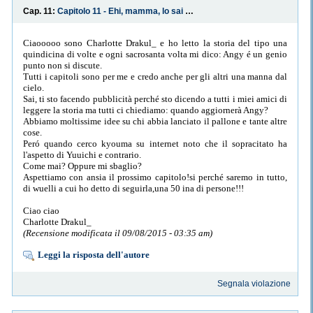
Cap. 11:
Capitolo 11 - Ehi, mamma, lo sai che il nonno è buffo?
Ciaooooo sono Charlotte Drakul_ e ho letto la storia del tipo una
quindicina di volte e ogni sacrosanta volta mi dico: Angy é un genio
punto non si discute.
Tutti i capitoli sono per me e credo anche per gli altri una manna dal
cielo.
Sai, ti sto facendo pubblicità perché sto dicendo a tutti i miei amici di
leggere la storia ma tutti ci chiediamo: quando aggiornerà Angy?
Abbiamo moltissime idee su chi abbia lanciato il pallone e tante altre
cose.
Peró quando cerco kyouma su internet noto che il sopracitato ha
l'aspetto di Yuuichi e contrario.
Come mai? Oppure mi sbaglio?
Aspettiamo con ansia il prossimo capitolo!si perché saremo in tutto,
di wuelli a cui ho detto di seguirla,una 50 ina di persone!!!
Ciao ciao
Charlotte Drakul_
(Recensione modificata il 09/08/2015 - 03:35 am)
Leggi la risposta dell'autore
Segnala violazione