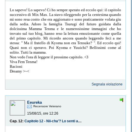
Lo sapevo! Lo sapevo! Ci ho sempre sperato ed eccolo qui: il capitolo
successivo di Mix Max. La stavo rileggendo per la centesima quando
mi sono resa conto che era aggiornato e sono praticamente volata giu
dalla sedia. Adoro la famiglia Tsurugi del futuro guidata dalla
dolcissima Mamma Tenma e le numerosissime immagini che ho
trovato sul tuo blog, hanno reso la lettura emozionante come quella
del primo capitolo. Mi ricordo ancora quando leggendo feci a me
stessa: " Ma il fratello di Kyoma non era Tensuke? ". Ed eccolo qui!
Quasi non ci speravo. Poi Kyoma e Yuuichi? Bellissimi come al
solito. Tutti la mamma.
Non vedo l'ora di leggere il prossimo capitolo. <3
Viva Fem Tenma!
Bacioni
Dreamy >~<
Segnala violazione
Eeureka
Recensore Veterano
15/08/15, ore 12:26
Cap. 12:
Capitolo 12 - Nii-cha'? Lo senti anche tu? Qualcuno... uguale a noi...?