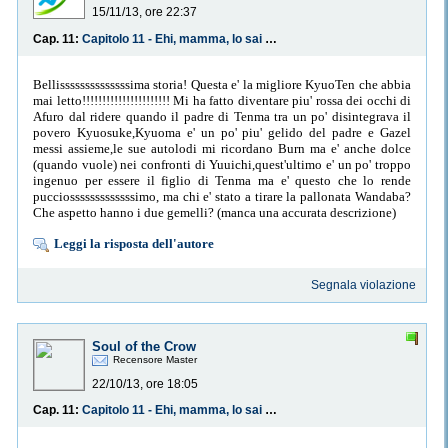
15/11/13, ore 22:37
Cap. 11:
Capitolo 11 - Ehi, mamma, lo sai che il nonno è buffo?
Bellissssssssssssssima storia! Questa e' la migliore KyuoTen che abbia
mai letto!!!!!!!!!!!!!!!!!!!!!! Mi ha fatto diventare piu' rossa dei occhi di
Afuro dal ridere quando il padre di Tenma tra un po' disintegrava il
povero Kyuosuke,Kyuoma e' un po' piu' gelido del padre e Gazel
messi assieme,le sue autolodi mi ricordano Burn ma e' anche dolce
(quando vuole) nei confronti di Yuuichi,quest'ultimo e' un po' troppo
ingenuo per essere il figlio di Tenma ma e' questo che lo rende
pucciosssssssssssssimo, ma chi e' stato a tirare la pallonata Wandaba?
Che aspetto hanno i due gemelli? (manca una accurata descrizione)
Leggi la risposta dell'autore
Segnala violazione
Soul of the Crow
Recensore Master
22/10/13, ore 18:05
Cap. 11:
Capitolo 11 - Ehi, mamma, lo sai che il nonno è buffo?