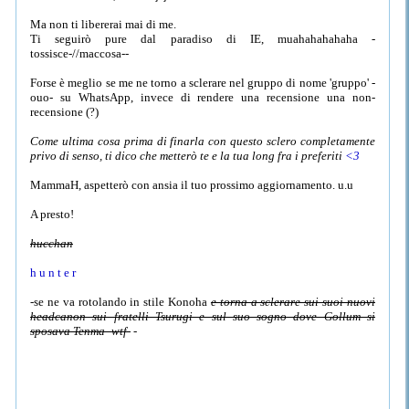
Ma non ti libererai mai di me.
Ti seguirò pure dal paradiso di IE, muahahahahaha -
tossisce-//maccosa--
Forse è meglio se me ne torno a sclerare nel gruppo di nome 'gruppo' -
ouo- su WhatsApp, invece di rendere una recensione una non-
recensione (?)
Come ultima cosa prima di finarla con questo sclero completamente
privo di senso, ti dico che metterò te e la tua long fra i preferiti
<3
MammaH, aspetterò con ansia il tuo prossimo aggiornamento. u.u
A presto!
hucchan
h u n t e r
-se ne va rotolando in stile Konoha
e torna a sclerare sui suoi nuovi
headcanon sui fratelli Tsurugi e sul suo sogno dove Gollum si
sposava Tenma -wtf-
-