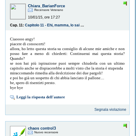
Chiara_BarianForce
Recensore Veterano
10/01/15, ore 17:27
Cap. 11:
Capitolo 11 - Ehi, mamma, lo sai che il nonno è buffo?
Ciaoooo angy!
piacere di conoscerti!
allora, ho letto questa storia su consiglio di alcune mie amiche e non
posso fare a meno di chiederti: Continuerai mai questa storia?
Quando?
se non hai più ispirazione puoi sempre chiuderla con un ultimo
capitolo anche se dispiacerebbe a molti visto che la storia è stupenda
miraccomando rimedia alla deslcrizione dei due pargoli!
e poi ho già un sospetto di chi abbia lanciato il pallone....
be, spero di risentirti presto.
bye bye
Leggi la risposta dell'autore
Segnala violazione
chaos control3
Nuovo recensore