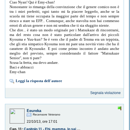
Ciao Nyan! Qui è Emy-chan!
Nonostante io rimanga della convinzione che il genere comico non è
tra i miei preferiti, ogni tanto mi fa piacere leggerlo, anche se la
scuola mi tiene occupata la maggior parte del tempo e non sempre
riesco a stare su EFP... Comunque, anche stavolta non hai commesso
errori di alcun genere e non mi sembra che ti sia sfuggito niente.
Che dire... è stato un modo originale per i Matsukaze di rincontrarsi,
ma del resto cosa non è stato particolare dall'arrivo dei piccoli
Kyouma e Yuu-kun? Se è vero che il padre di Tenma era un teppista,
che gli stia simpatico Kyouma non mi pare una novità visto che ha il
carattere di Kyousuke. E poi come primo incontro è andato anche
meglio del previsto, sempre considerando il fattore "Matsukaze
Senior", non ti pare?
Scusa la fretta, ma devo andare.
Baci e abbracci
Emy-chan
Leggi la risposta dell'autore
Segnala violazione
Eeureka
Recensore Veterano
22/10/13, ore 17:01
Cap. 11:
Capitolo 11 - Ehi, mamma, lo sai che il nonno è buffo?