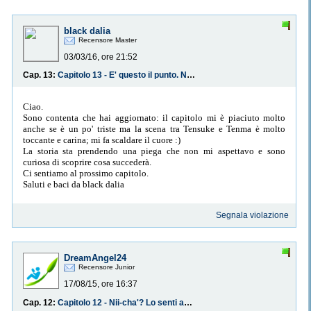
black dalia
Recensore Master
03/03/16, ore 21:52
Cap. 13:
Capitolo 13 - E' questo il punto. Non ne avrò mai più l'occasione.
Ciao.
Sono contenta che hai aggiornato: il capitolo mi è piaciuto molto
anche se è un po' triste ma la scena tra Tensuke e Tenma è molto
toccante e carina; mi fa scaldare il cuore :)
La storia sta prendendo una piega che non mi aspettavo e sono
curiosa di scoprire cosa succederà.
Ci sentiamo al prossimo capitolo.
Saluti e baci da black dalia
Segnala violazione
DreamAngel24
Recensore Junior
17/08/15, ore 16:37
Cap. 12:
Capitolo 12 - Nii-cha'? Lo senti anche tu? Qualcuno... uguale a noi...?