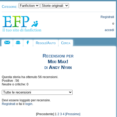
Categorie:
Registrati
o
accedi
Regole/Aiuto
Cerca
Recensioni per
Mixi Max!
di
Angy Nyan
Questa storia ha ottenuto 56 recensioni.
Positive : 56
Neutre o critiche: 0
Devi essere loggato per recensire.
Registrati
o fai il
login
.
[Precedente] 1
2
3
4
[Prossimo]