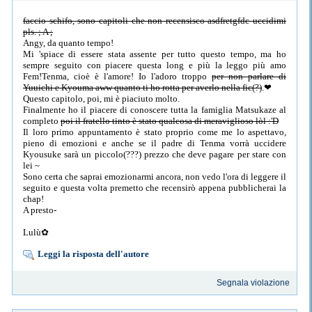
faccio schifo, sono capitoli che non recensisco asdfretgfdc uccidimi
pls. ; A ;
Angy, da quanto tempo!
Mi 'spiace di essere stata assente per tutto questo tempo, ma ho
sempre seguito con piacere questa long e più la leggo più amo
Fem!Tenma, cioè è l'amore! Io l'adoro troppo
per non parlare di
Yuuichi e Kyouma aww quanto ti ho rotta per averlo nella fic(?)
.❤
Questo capitolo, poi, mi è piaciuto molto.
Finalmente ho il piacere di conoscere tutta la famiglia Matsukaze al
completo
poi il fratello tinto è stato qualcosa di meraviglioso lòl :'D
Il loro primo appuntamento è stato proprio come me lo aspettavo,
pieno di emozioni e anche se il padre di Tenma vorrà uccidere
Kyousuke sarà un piccolo(???) prezzo che deve pagare per stare con
lei ~
Sono certa che saprai emozionarmi ancora, non vedo l'ora di leggere il
seguito e questa volta premetto che recensirò appena pubblicherai la
chap!
A presto-
Lulù✿
Leggi la risposta dell'autore
Segnala violazione