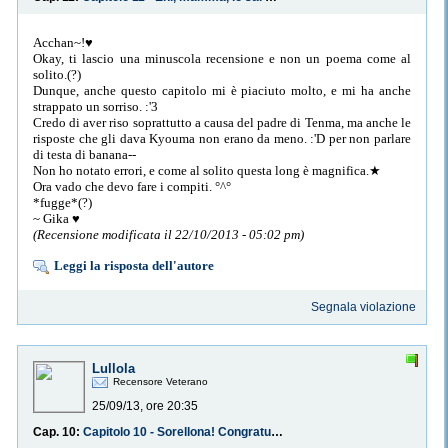
Acchan~!♥
Okay, ti lascio una minuscola recensione e non un poema come al
solito.(?)
Dunque, anche questo capitolo mi è piaciuto molto, e mi ha anche
strappato un sorriso. :'3
Credo di aver riso soprattutto a causa del padre di Tenma, ma anche le
risposte che gli dava Kyouma non erano da meno. :'D per non parlare
di testa di banana--
Non ho notato errori, e come al solito questa long è magnifica.★
Ora vado che devo fare i compiti. °^°
*fugge*(?)
~ Gika ♥
(Recensione modificata il 22/10/2013 - 05:02 pm)
Leggi la risposta dell'autore
Segnala violazione
Lullola
Recensore Veterano
25/09/13, ore 20:35
Cap. 10:
Capitolo 10 - Sorellona! Congratulazioni!