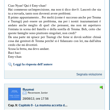
Ciao Nyan! Qui è Emy-chan!
Hai commesso un'imprecisione, ma non ti dico dov'è. Lascerò che sia
tu a trovarla, tanto non dovresti avere problemi.
Il primo appuntamento... Per molti (come è successo anche per Tenma
e Tsurugi) può essere un problema, ma per i nostri inazumaniani è
andato anche meglio di quel che pensassi, ma non mi aspettavo
l'entrata in scena del fratello e della sorella di Tenma. Beh, certo che
queste famiglie sono piuttosto singolari, non credi?
Da una parte mi spiace per Tsurugi che forse si dovrà sorbire chissà
cosa dai genitori di Tenma perché si è fidanzato con lei, ma dall'altra
credo che mi divertirò.
Scusa la fretta, ma devo andare.
Baci baci
Emy-chan
Leggi la risposta dell'autore
Segnala violazione
ffuumei
Recensore Junior
28/08/13, ore 17:56
Cap. 9:
Capitolo 9 - La mamma accetta di uscire con te!