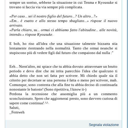
sempre un sorriso, sebbene la situazione in cui Tenma e Kyousuke si
trovano si faccia via via sempre più complicata.
«Per caso... sei il nostro figlio del futuro...? Un altro...?»
«Em... è esatto e allo stesso tempo sbagliato...» rispose il nuovo
arrivato.
«Parla chiaro, su... ormai ci abbiamo fatto l'abitudine... alle novità,
intendo.» rispose Kyousuke.
E boh, ho riso all'idea che una situazione talmente bizzarra stia
lentamente rientrando nella normalità. Tanto che ormai neanche si
stupiscono più di vedere figli dal futuro che compaiono dal nulla :''
Eeh... Nient'altro, mi spiace che tu abbia dovuto attraversare un brutto
periodo e devo dire che mi irrita parecchio l'idea che qualcuno ti
abbia detto che non sei fatta per scrivere. Mi chiedo quale sia il
criterio per decretare se una persona è fatta o meno per scrivere, mah.
Comunque, sono contenta che alla fine tu abbia deciso di continuarla
nonostante le batoste! (Sono ripetitiva, I know it-)
Perdona la recensione che assomiglia più a un commento
sconclusionato. Spero che aggiornerai presto, sono davvero curiosa di
sapere come continua! ^^
Saluti,
_Fernweh
Segnala violazione