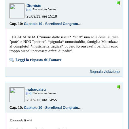
Dionisie
Recensore Junior
25/09/13, ore 15:18
Cap. 10:
Capitolo 10 - Sorellona! Congratulazioni!
...BUAHAHAHAH *muore dalle risate* *coff* una sola cosa...si dice
"potè" e NON "potette". *pignola* ommoioddio, famiglia Matsukaze
al completo! *musichetta tragica* povero Kyousuke! I bambini sono
troppo piccoli per essere orfani di padre!
Leggi la risposta dell'autore
Segnala violazione
natsucatsu
Recensore Junior
25/09/13, ore 14:55
Cap. 10:
Capitolo 10 - Sorellona! Congratulazioni!
Ziaaaah !! *^*