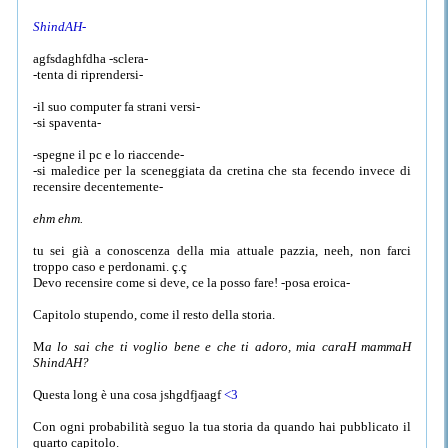
ShindAH-
agfsdaghfdha -sclera-
-tenta di riprendersi-
-il suo computer fa strani versi-
-si spaventa-
-spegne il pc e lo riaccende-
-si maledice per la sceneggiata da cretina che sta fecendo invece di
recensire decentemente-
ehm ehm.
tu sei già a conoscenza della mia attuale pazzia, neeh, non farci
troppo caso e perdonami. ç.ç
Devo recensire come si deve, ce la posso fare! -posa eroica-
Capitolo stupendo, come il resto della storia.
M
a lo sai che ti voglio bene e che ti adoro, mia caraH mammaH
ShindAH?
Questa long è una cosa jshgdfjaagf
<3
Con ogni probabilità seguo la tua storia da quando hai pubblicato il
quarto capitolo.