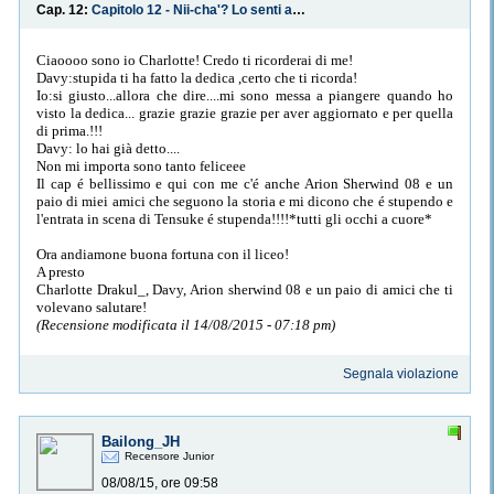
Cap. 12:
Capitolo 12 - Nii-cha'? Lo senti anche tu? Qualcuno... uguale a noi...?
Ciaoooo sono io Charlotte! Credo ti ricorderai di me!
Davy:stupida ti ha fatto la dedica ,certo che ti ricorda!
Io:si giusto...allora che dire....mi sono messa a piangere quando ho
visto la dedica... grazie grazie grazie per aver aggiornato e per quella
di prima.!!!
Davy: lo hai già detto....
Non mi importa sono tanto feliceee
Il cap é bellissimo e qui con me c'é anche Arion Sherwind 08 e un
paio di miei amici che seguono la storia e mi dicono che é stupendo e
l'entrata in scena di Tensuke é stupenda!!!!*tutti gli occhi a cuore*
Ora andiamone buona fortuna con il liceo!
A presto
Charlotte Drakul_, Davy, Arion sherwind 08 e un paio di amici che ti
volevano salutare!
(Recensione modificata il 14/08/2015 - 07:18 pm)
Segnala violazione
Bailong_JH
Recensore Junior
08/08/15, ore 09:58