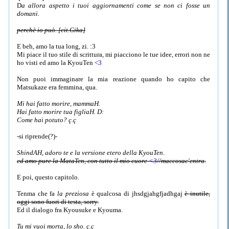
D
a allora aspetto i tuoi aggiornamenti come se non ci fosse un
domani.
perchè io può. [cit.Gika]
E beh, amo la tua long, zi. :3
Mi piace il tuo stile di scrittura, mi piacciono le tue idee, errori non ne
ho visti ed amo la KyouTen
<3
Non puoi immaginare la mia reazione quando ho capito che
Matsukaze era femmina, qua.
Mi hai fatto morire, mammaH.
Hai fatto morire tua figliaH. D:
Come hai potuto? ç.ç
-si riprende(?)-
ShindAH, adoro te e la versione etero della KyouTen
.
ed amo pure la MataTen, con tutto il mio cuore
<3
//maccosac'entra.
E poi, questo capitolo.
Tenma che fa
la preziosa
è qualcosa di jhsdgjahgfjadhgaj
è inutile,
oggi sono fuori di testa, sorry.
Ed il dialogo fra Kyousuke e Kyouma.
Tu mi vuoi morta, lo sho. ç.ç