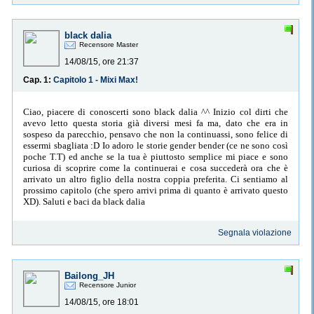
black dalia
Recensore Master
14/08/15, ore 21:37
Cap. 1:
Capitolo 1 - Mixi Max!
Ciao, piacere di conoscerti sono black dalia ^^ Inizio col dirti che
avevo letto questa storia già diversi mesi fa ma, dato che era in
sospeso da parecchio, pensavo che non la continuassi, sono felice di
essermi sbagliata :D Io adoro le storie gender bender (ce ne sono così
poche T.T) ed anche se la tua è piuttosto semplice mi piace e sono
curiosa di scoprire come la continuerai e cosa succederà ora che è
arrivato un altro figlio della nostra coppia preferita. Ci sentiamo al
prossimo capitolo (che spero arrivi prima di quanto è arrivato questo
XD). Saluti e baci da black dalia
Segnala violazione
Bailong_JH
Recensore Junior
14/08/15, ore 18:01