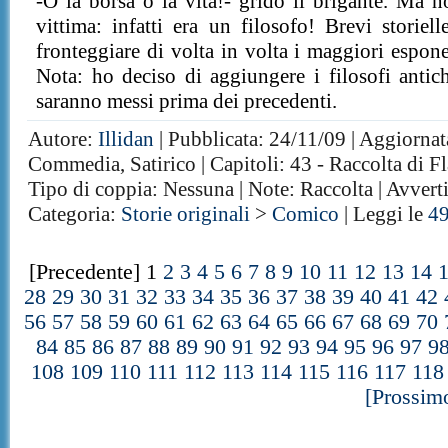
-O la borsa o la vita!- gridò il brigante. Ma n
vittima: infatti era un filosofo! Brevi storie
fronteggiare di volta in volta i maggiori espone
Nota: ho deciso di aggiungere i filosofi antichi
saranno messi prima dei precedenti.
Autore:
Illidan
| Pubblicata: 24/11/09 | Aggiornat
Commedia, Satirico | Capitoli: 43 - Raccolta di Fl
Tipo di coppia: Nessuna | Note: Raccolta | Avver
Categoria:
Storie originali
>
Comico
| Leggi le
4
[Precedente] 1
2
3
4
5
6
7
8
9
10
11
12
13
14
28
29
30
31
32
33
34
35
36
37
38
39
40
41
42
56
57
58
59
60
61
62
63
64
65
66
67
68
69
70
84
85
86
87
88
89
90
91
92
93
94
95
96
97
9
108
109
110
111
112
113
114
115
116
117
118
[Prossim