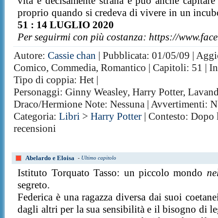
vita è decisamente strana e può anche capitare 
proprio quando si credeva di vivere in un incubo
51 : 14 LUGLIO 2020
Per seguirmi con più costanza: https://www.fac
Autore:
Cassie chan
| Pubblicata: 01/05/09 | Aggio
Comico, Commedia, Romantico | Capitoli: 51 | In
Tipo di coppia: Het |
Personaggi: Ginny Weasley, Harry Potter, Lavan
Draco/Hermione Note: Nessuna | Avvertimenti: 
Categoria:
Libri
>
Harry Potter
| Contesto: Dopo l
recensioni
Abelardo e Eloisa
-
Ultimo capitolo
Istituto Torquato Tasso: un piccolo mondo
ne
segreto.
Federica è una ragazza diversa dai suoi coetan
dagli altri per la sua sensibilità e il bisogno di