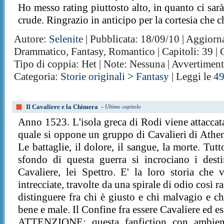
Ho messo rating piuttosto alto, in quanto ci sar
crude. Ringrazio in anticipo per la cortesia che 
Autore:
Selenite
| Pubblicata: 18/09/10 | Aggiorna
Drammatico, Fantasy, Romantico | Capitoli: 39 |
Tipo di coppia: Het | Note: Nessuna | Avvertimen
Categoria:
Storie originali
>
Fantasy
| Leggi le
4
Il Cavaliere e la Chimera
-
Ultimo capitolo
Anno 1523. L'isola greca di Rodi viene attaccat
quale si oppone un gruppo di Cavalieri di Athena
Le battaglie, il dolore, il sangue, la morte. Tutt
sfondo di questa guerra si incrociano i dest
Cavaliere, lei Spettro. E' la loro storia che 
intrecciate, travolte da una spirale di odio così 
distinguere fra chi è giusto e chi malvagio e ch
bene e male. Il Confine fra essere Cavaliere ed e
ATTENZIONE: questa fanfiction con ambien