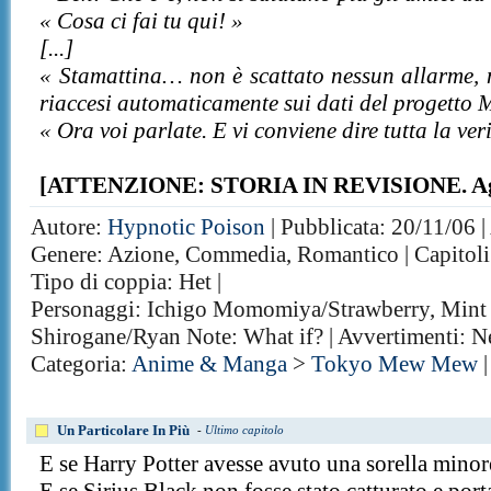
« Cosa ci fai tu qui! »
[...]
« Stamattina… non è scattato nessun allarme, n
riaccesi automaticamente sui dati del progetto M
« Ora voi parlate. E vi conviene dire tutta la veri
[ATTENZIONE: STORIA IN REVISIONE. Aggio
Autore:
Hypnotic Poison
| Pubblicata: 20/11/06 |
Genere: Azione, Commedia, Romantico | Capitoli
Tipo di coppia: Het |
Personaggi: Ichigo Momomiya/Strawberry, Mint
Shirogane/Ryan Note: What if? | Avvertimenti: 
Categoria:
Anime & Manga
>
Tokyo Mew Mew
|
Un Particolare In Più
-
Ultimo capitolo
E se Harry Potter avesse avuto una sorella minor