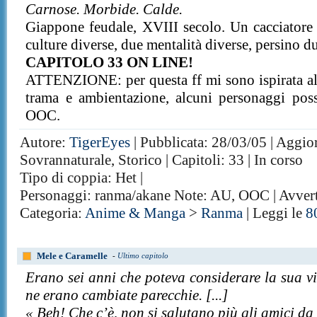
Carnose. Morbide. Calde.
Giappone feudale, XVIII secolo. Un cacciatore
culture diverse, due mentalità diverse, persino d
CAPITOLO 33 ON LINE!
ATTENZIONE: per questa ff mi sono ispirata al
trama e ambientazione, alcuni personaggi poss
OOC.
Autore:
TigerEyes
| Pubblicata: 28/03/05 | Aggior
Sovrannaturale, Storico | Capitoli: 33 | In corso
Tipo di coppia: Het |
Personaggi: ranma/akane Note: AU, OOC | Avverti
Categoria:
Anime & Manga
>
Ranma
| Leggi le
8
Mele e Caramelle
-
Ultimo capitolo
Erano sei anni che poteva considerare la sua v
ne erano cambiate parecchie. [...]
« Beh! Che c’è, non si salutano più gli amici da