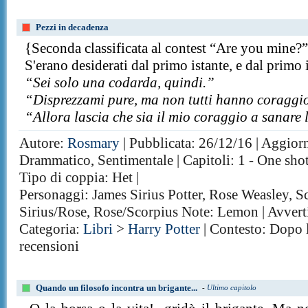
Pezzi in decadenza
{Seconda classificata al contest “Are you mine?
S'erano desiderati dal primo istante, e dal primo i
“Sei solo una codarda, quindi.”
“Disprezzami pure, ma non tutti hanno coraggio
“Allora lascia che sia il mio coraggio a sanare 
Autore:
Rosmary
| Pubblicata: 26/12/16 | Aggiorn
Drammatico, Sentimentale | Capitoli: 1 - One sho
Tipo di coppia: Het |
Personaggi: James Sirius Potter, Rose Weasley, 
Sirius/Rose, Rose/Scorpius Note: Lemon | Avverti
Categoria:
Libri
>
Harry Potter
| Contesto: Dopo l
recensioni
Quando un filosofo incontra un brigante...
-
Ultimo capitolo