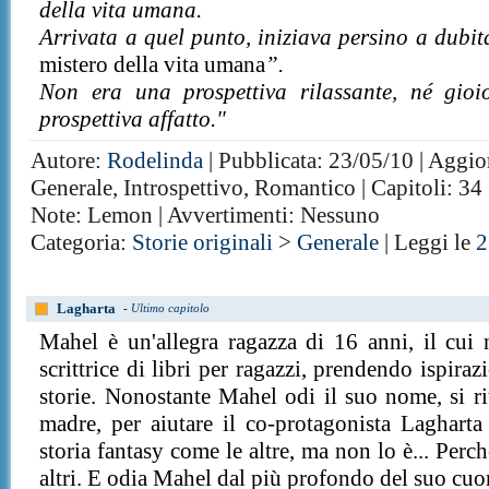
della vita umana.
Arrivata a quel punto, iniziava persino a dubit
mistero della vita umana
”.
Non era una prospettiva rilassante, né gioi
prospettiva affatto."
Autore:
Rodelinda
| Pubblicata: 23/05/10 | Aggior
Generale, Introspettivo, Romantico | Capitoli: 34 
Note: Lemon | Avvertimenti: Nessuno
Categoria:
Storie originali
>
Generale
| Leggi le
2
Lagharta
-
Ultimo capitolo
Mahel è un'allegra ragazza di 16 anni, il cui
scrittrice di libri per ragazzi, prendendo ispira
storie. Nonostante Mahel odi il suo nome, si rit
madre, per aiutare il co-protagonista Laghart
storia fantasy come le altre, ma non lo è... Perc
altri. E odia Mahel dal più profondo del suo cuo