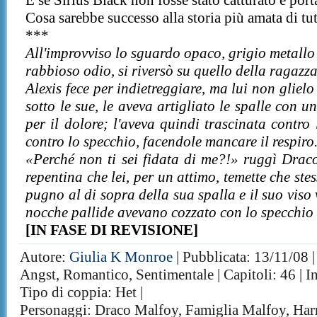
E se Sirius Black non fosse stato catturato e po
Cosa sarebbe successo alla storia più amata di tu
***
All'improvviso lo sguardo opaco, grigio metallo 
rabbioso odio, si riversò su quello della ragazza
Alexis fece per indietreggiare, ma lui non gliel
sotto le sue, le aveva artigliato le spalle con 
per il dolore; l'aveva quindi trascinata contro
contro lo specchio, facendole mancare il respiro
«Perché non ti sei fidata di me?!» ruggì Drac
repentina che lei, per un attimo, temette che stes
pugno al di sopra della sua spalla e il suo viso 
nocche pallide avevano cozzato con lo specchio 
[IN FASE DI REVISIONE]
Autore:
Giulia K Monroe
| Pubblicata: 13/11/08 |
Angst, Romantico, Sentimentale | Capitoli: 46 | I
Tipo di coppia: Het |
Personaggi: Draco Malfoy, Famiglia Malfoy, Harr