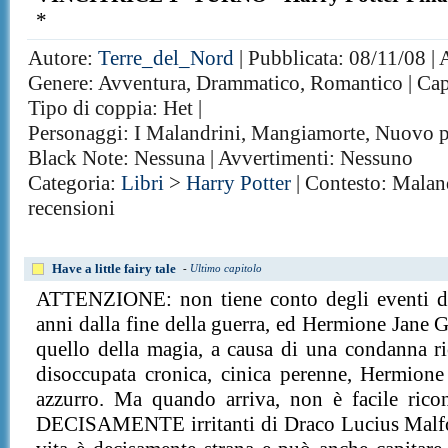
*
Autore:
Terre_del_Nord
| Pubblicata: 08/11/08 | 
Genere: Avventura, Drammatico, Romantico | Capit
Tipo di coppia: Het |
Personaggi: I Malandrini, Mangiamorte, Nuovo p
Black Note: Nessuna | Avvertimenti: Nessuno
Categoria:
Libri
>
Harry Potter
| Contesto: Maland
recensioni
Have a little fairy tale
-
Ultimo capitolo
ATTENZIONE: non tiene conto degli eventi del 
anni dalla fine della guerra, ed Hermione Jane
quello della magia, a causa di una condanna r
disoccupata cronica, cinica perenne, Hermione 
azzurro. Ma quando arriva, non è facile ricon
DECISAMENTE irritanti di Draco Lucius Malfoy,