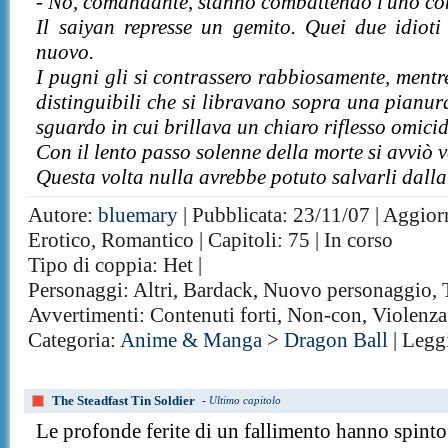
- No, comandante, stanno combattendo l'uno cont
Il saiyan represse un gemito. Quei due idioti 
nuovo.
I pugni gli si contrassero rabbiosamente, mentre
distinguibili che si libravano sopra una pianura
sguardo in cui brillava un chiaro riflesso omici
Con il lento passo solenne della morte si avviò v
Questa volta nulla avrebbe potuto salvarli dalla
Autore:
bluemary
| Pubblicata: 23/11/07 | Aggior
Erotico, Romantico | Capitoli: 75 | In corso
Tipo di coppia: Het |
Personaggi: Altri, Bardack, Nuovo personaggio,
Avvertimenti: Contenuti forti, Non-con, Violenza
Categoria:
Anime & Manga
>
Dragon Ball
| Legg
The Steadfast Tin Soldier
-
Ultimo capitolo
Le profonde ferite di un fallimento hanno spinto