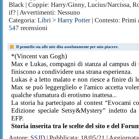
Black | Coppie: Harry/Ginny, Lucius/Narcissa, 
if? | Avvertimenti: Nessuno
Categoria:
Libri
>
Harry Potter
| Contesto: Primi 
547
recensioni
Il pennello sta alle mie dita assolutamente per mio piacere.
*(Vincent van Gogh)
Max e Lukas, compagni di stanza al campus di u
finiscono a condividere una strana esperienza.
Lukas è a letto malato e non riesce a finire di 
Max se può leggerglielo e l'amico accetta volent
qualche sfumatura di erotismo inattesa...
La storia ha partecipato al contest “Evocami co
Edizione speciale Setsy&Mystery” indetto da
EFP.
Storia inserita tra le scelte del sito e del Foru
Autore:
SSJD
| Pubblicata: 18/05/21 | Aggiornata