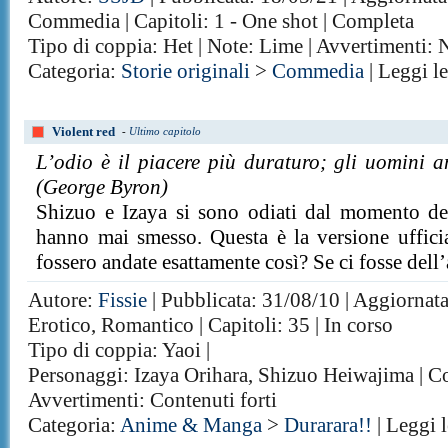
Commedia | Capitoli: 1 - One shot | Completa
Tipo di coppia: Het | Note: Lime | Avvertimenti:
Categoria:
Storie originali
>
Commedia
| Leggi l
Violent red
-
Ultimo capitolo
L’odio è il piacere più duraturo; gli uomini 
(George Byron)
Shizuo e Izaya si sono odiati dal momento de
hanno mai smesso. Questa è la versione ufficia
fossero andate esattamente così? Se ci fosse dell’
Autore:
Fissie
| Pubblicata: 31/08/10 | Aggiornat
Erotico, Romantico | Capitoli: 35 | In corso
Tipo di coppia: Yaoi |
Personaggi: Izaya Orihara, Shizuo Heiwajima | C
Avvertimenti: Contenuti forti
Categoria:
Anime & Manga
>
Durarara!!
| Leggi 