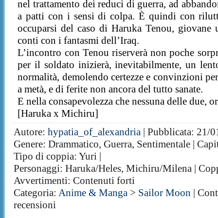
nel trattamento dei reduci di guerra, ad abbando
a patti con i sensi di colpa. È quindi con rilut
occuparsi del caso di Haruka Tenou, giovane u
conti con i fantasmi dell’Iraq.
L’incontro con Tenou riserverà non poche sorpr
per il soldato inizierà, inevitabilmente, un len
normalità, demolendo certezze e convinzioni per r
a metà, e di ferite non ancora del tutto sanate.
E nella consapevolezza che nessuna delle due, orm
[Haruka x Michiru]
Autore:
hypatia_of_alexandria
| Pubblicata: 21/01
Genere: Drammatico, Guerra, Sentimentale | Capito
Tipo di coppia: Yuri |
Personaggi: Haruka/Heles, Michiru/Milena | Cop
Avvertimenti: Contenuti forti
Categoria:
Anime & Manga
>
Sailor Moon
| Cont
recensioni