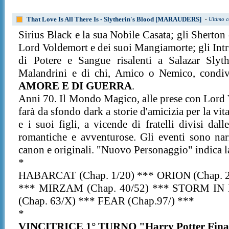
That Love Is All There Is - Slytherin's Blood [MARAUDERS]
-
Ultimo c
Sirius Black e la sua Nobile Casata; gli Sherton 
Lord Voldemort e dei suoi Mangiamorte; gli Intr
di Potere e Sangue risalenti a Salazar Slyt
Malandrini e di chi, Amico o Nemico, condiv
AMORE E DI GUERRA
.
Anni 70. Il Mondo Magico, alle prese con Lord 
farà da sfondo dark a storie d'amicizia per la vi
e i suoi figli, a vicende di fratelli divisi dal
romantiche e avventurose. Gli eventi sono nar
canon e originali. "Nuovo Personaggio" indica la
*
HABARCAT (Chap. 1/20) *** ORION (Chap. 
*** MIRZAM (Chap. 40/52) *** STORM IN 
(Chap. 63/X) *** FEAR (Chap.97/) ***
*
VINCITRICE 1° TURNO "Harry Potter Final