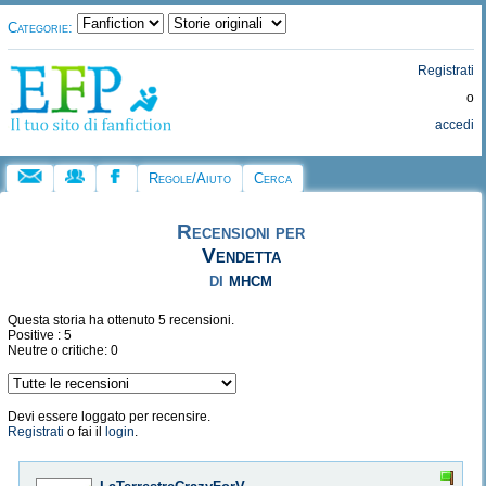
Categorie:
Registrati
o
accedi
Regole/Aiuto
Cerca
Recensioni per
Vendetta
di
mhcm
Questa storia ha ottenuto 5 recensioni.
Positive : 5
Neutre o critiche: 0
Devi essere loggato per recensire.
Registrati
o fai il
login
.