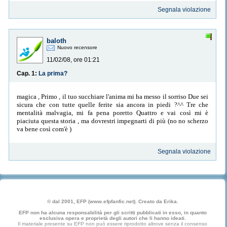
Segnala violazione
baloth
Nuovo recensore
11/02/08, ore 01:21
Cap. 1:
La prima?
magica , Primo , il tuo succhiare l'anima mi ha messo il sorriso Due sei
sicura che con tutte quelle ferite sia ancora in piedi ?^^ Tre che
mentalità malvagia, mi fa pena poretto Quattro e vai così mi è
piaciuta questa storia , ma dovrestri impegnarti di più (no no scherzo
va bene così com'è )
Segnala violazione
© dal 2001, EFP (www.efpfanfic.net). Creato da Erika.
EFP non ha alcuna responsabilità per gli scritti pubblicati in esso, in quanto
esclusiva opera e proprietà degli autori che li hanno ideati.
Il materiale presente su EFP non può essere riprodotto altrove senza il consenso