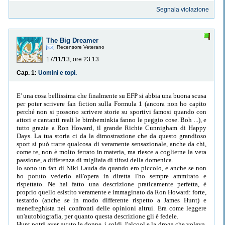
Segnala violazione
The Big Dreamer
Recensore Veterano
17/11/13, ore 23:13
Cap. 1:
Uomini e topi.
E' una cosa bellissima che finalmente su EFP si abbia una buona scusa
per poter scrivere fan fiction sulla Formula 1 (ancora non ho capito
perché non si possono scrivere storie su sportivi famosi quando con
attori e cantanti reali le bimbeminkia fanno le peggio cose. Boh ...), e
tutto grazie a Ron Howard, il grande Richie Cunnigham di Happy
Days. La tua storia ci da la dimostrazione che da questo grandioso
sport si può trarre qualcosa di veramente sensazionale, anche da chi,
come te, non è molto ferrato in materia, ma riesce a coglierne la vera
passione, a differenza di migliaia di tifosi della domenica.
Io sono un fan di Niki Lauda da quando ero piccolo, e anche se non
ho potuto vederlo all'opera in diretta l'ho sempre ammirato e
rispettato. Ne hai fatto una descrizione praticamente perfetta, è
proprio quello esistito veramente e immaginato da Ron Howard: forte,
testardo (anche se in modo differente rispetto a James Hunt) e
menefreghista nei confronti delle opinioni altrui. Era come leggere
un'autobiografia, per quanto questa descrizione gli è fedele.
Hunt potrà aver avuto le donne, i soldi, l'alcool e la droga che voleva,