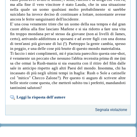
ma alla fine il vero vincitore è stato Lauda, che in una situazione
nella quale un uomo qualsiasi molto probabilmente si sarebbe
suicidato ha invece deciso di continuare a lottare, nonostante avesse
ancora le ferite sanguinanti dell'incidente.
E' una cosa veramente triste che un uomo della sua tempra e dal gran
cuore abbia alla fine lasciato Marlene e si sia ridotto a fare una vita
fin troppo mondana per sé stesso da giovane (non ai livelli di James,
certo), arrivando addirittura a sposarsi e ad avere figli con una donna
di trent'anni più giovane di lui (!). Purtroppo la gente cambia, spesso
in peggio, e una delle cose più brutte di questo mondo materialista.
Ti faccio i miei complimenti, mi è piaciuta parecchio questa one-shot,
è veramente un peccato che nessuno l'abbia recensita prima di me (mi
sa che ormai la Rush-mania si sia esaurita con il ritiro del film dalle
sale in anticipo rispetto agli altri Paesi del mondo. Insomma, chi ha
incassato di più negli ultimi tempi in Itaglia: Rush o Sole a catinelle
col "mitico" Checco Zalone?). Per questo ti auguro di scrivere altre
belle storie come questa, che metterò subito tra i preferiti, mandandoti
tantissimi salutoni!
Leggi la risposta dell'autore
Segnala violazione