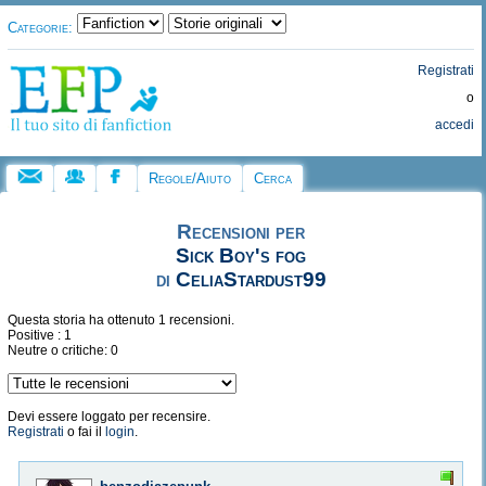
Categorie:
Registrati
o
accedi
Regole/Aiuto
Cerca
Recensioni per
Sick Boy's fog
di
CeliaStardust99
Questa storia ha ottenuto 1 recensioni.
Positive : 1
Neutre o critiche: 0
Devi essere loggato per recensire.
Registrati
o fai il
login
.