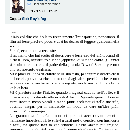
benzodiazepunk
Recensore Veterano
19/12/15, ore 15:26
Cap. 1:
Sick Boy's fog
ciao :)
inizio col dire che ho letto recentemente Trainspotting, nonostante il
film mi fosse piaciuto poco, e così ho deciso di leggere qualcosa nella
sezione.
Perciò, eccomi qui a recensire.
Il momento che hai scelto di descrivere è forse uno dei più toccanti di
tutto il libro, soprattutto quando, appunto, ci si rende conto, gli amici
si rendono conto, che il padre della piccola Dawn è Sick boy e non
uno sconosciuto qualsiasi.
Mi è piaciuta l'idea di entrare nella sua testa, per capire e descrivere il
dolore che prova ma che non mostrerà agli altri; perchè anche se non
se ne occupava, anche se lo teneva segreto, era la sua bambina e lui le
voleva bene.
Mi è piaciuto anche l'inizio, quando i ragazzi cadono nell'oblio, e il
brusco risveglio dovuto alle urla di Allison. Riguardo questo, forse io
avrei inserito meno vocali e meno punti esclamativi nelle sue urla,
optando magari per il maiuscolo in modo da dare un'idea più...
formale. Ma comunque
La grammatica è perfetta non mi pare di aver trovato errori e
nemmeno imperfezioni; lo stile è a tratti molto conciso, con frasi corte
e forti, ma questo non fa che rendere il tutto ancora più tragico,
soprattutto quando sick boy si rende conto che dawn è effettivamente