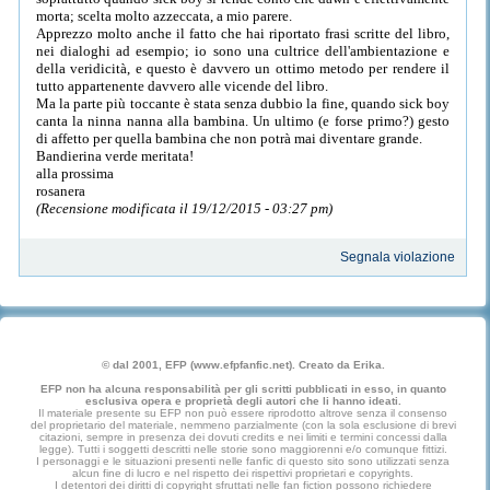
morta; scelta molto azzeccata, a mio parere.
Apprezzo molto anche il fatto che hai riportato frasi scritte del libro,
nei dialoghi ad esempio; io sono una cultrice dell'ambientazione e
della veridicità, e questo è davvero un ottimo metodo per rendere il
tutto appartenente davvero alle vicende del libro.
Ma la parte più toccante è stata senza dubbio la fine, quando sick boy
canta la ninna nanna alla bambina. Un ultimo (e forse primo?) gesto
di affetto per quella bambina che non potrà mai diventare grande.
Bandierina verde meritata!
alla prossima
rosanera
(Recensione modificata il 19/12/2015 - 03:27 pm)
Segnala violazione
© dal 2001, EFP (www.efpfanfic.net). Creato da Erika.
EFP non ha alcuna responsabilità per gli scritti pubblicati in esso, in quanto
esclusiva opera e proprietà degli autori che li hanno ideati.
Il materiale presente su EFP non può essere riprodotto altrove senza il consenso
del proprietario del materiale, nemmeno parzialmente (con la sola esclusione di brevi
citazioni, sempre in presenza dei dovuti credits e nei limiti e termini concessi dalla
legge). Tutti i soggetti descritti nelle storie sono maggiorenni e/o comunque fittizi.
I personaggi e le situazioni presenti nelle fanfic di questo sito sono utilizzati senza
alcun fine di lucro e nel rispetto dei rispettivi proprietari e copyrights.
I detentori dei diritti di copyright sfruttati nelle fan fiction possono richiedere