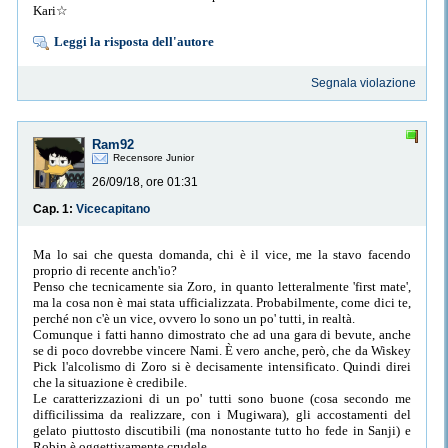
Kari☆
Leggi la risposta dell'autore
Segnala violazione
Ram92
Recensore Junior
26/09/18, ore 01:31
Cap. 1:
Vicecapitano
Ma lo sai che questa domanda, chi è il vice, me la stavo facendo
proprio di recente anch'io?
Penso che tecnicamente sia Zoro, in quanto letteralmente 'first mate',
ma la cosa non è mai stata ufficializzata. Probabilmente, come dici te,
perché non c'è un vice, ovvero lo sono un po' tutti, in realtà.
Comunque i fatti hanno dimostrato che ad una gara di bevute, anche
se di poco dovrebbe vincere Nami. È vero anche, però, che da Wiskey
Pick l'alcolismo di Zoro si è decisamente intensificato. Quindi direi
che la situazione è credibile.
Le caratterizzazioni di un po' tutti sono buone (cosa secondo me
difficilissima da realizzare, con i Mugiwara), gli accostamenti del
gelato piuttosto discutibili (ma nonostante tutto ho fede in Sanji) e
Robin è oggettivamente crudele.