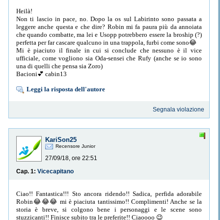
Heilà!
Non ti lascio in pace, no. Dopo la os sul Labirinto sono passata a
leggere anche questa e che dire? Robin mi fa paura più da annoiata
che quando combatte, ma lei e Usopp potrebbero essere la broship (?)
perfetta per far cascare qualcuno in una trappola, furbi come sono😂
Mi è piaciuto il finale in cui si conclude che nessuno è il vice
ufficiale, come vogliono sia Oda-sensei che Rufy (anche se io sono
una di quelli che pensa sia Zoro)
Bacioni💕 cabin13
Leggi la risposta dell'autore
Segnala violazione
KariSon25
Recensore Junior
27/09/18, ore 22:51
Cap. 1:
Vicecapitano
Ciao!! Fantastica!!! Sto ancora ridendo!! Sadica, perfida adorabile
Robin😂😂😂 mi è piaciuta tantissimo!! Complimenti! Anche se la
storia è breve, si colgono bene i personaggi e le scene sono
stuzzicanti!! Finisce subito tra le preferite!! Ciaoooo 😉