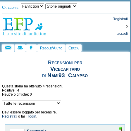
Categorie:
Registrati
o
accedi
Regole/Aiuto
Cerca
Recensioni per
Vicecapitano
di
Nami93_Calypso
Questa storia ha ottenuto 4 recensioni.
Positive : 4
Neutre o critiche: 0
Devi essere loggato per recensire.
Registrati
o fai il
login
.