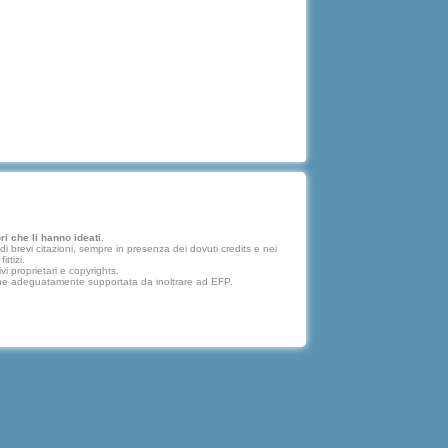
i che li hanno ideati.
 brevi citazioni, sempre in presenza dei dovuti credits e nei
ttizi.
vi proprietari e copyrights.
lazione adeguatamente supportata da inoltrare ad EFP.