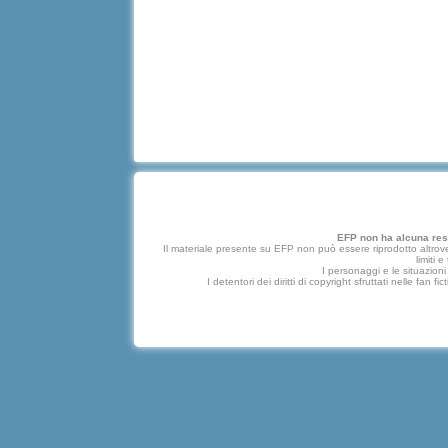
EFP non ha alcuna respo
Il materiale presente su EFP non può essere riprodotto altrove
limiti 
I personaggi e le situazioni 
I detentori dei diritti di copyright sfruttati nelle f