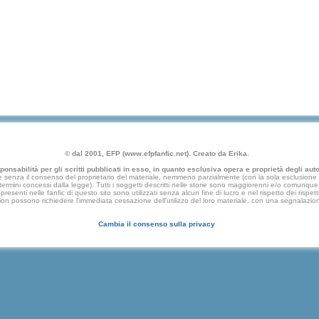
© dal 2001, EFP (www.efpfanfic.net). Creato da Erika.
nsabilità per gli scritti pubblicati in esso, in quanto esclusiva opera e proprietà degli autor
 senza il consenso del proprietario del materiale, nemmeno parzialmente (con la sola esclusione di
e termini concessi dalla legge). Tutti i soggetti descritti nelle storie sono maggiorenni e/o comunque fi
presenti nelle fanfic di questo sito sono utilizzati senza alcun fine di lucro e nel rispetto dei rispetti
an fiction possono richiedere l'immediata cessazione dell'utilizzo del loro materiale, con una segna
Cambia il consenso sulla privacy